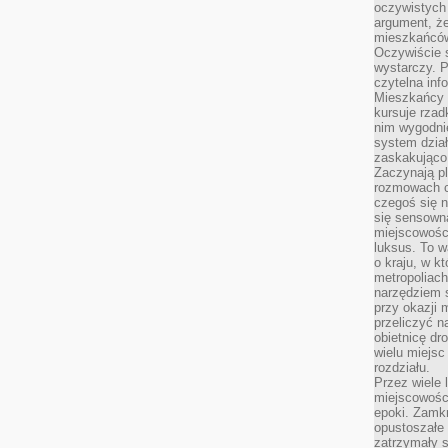
oczywistych
argument, ż
mieszkańców
Oczywiście 
wystarczy. P
czytelna inf
Mieszkańcy s
kursuje rzad
nim wygodnie
system dział
zaskakująco 
Zaczynają p
rozmowach co
czegoś się n
się sensown
miejscowości
luksus. To 
o kraju, w k
metropoliach
narzędziem s
przy okazji 
przeliczyć n
obietnicę dr
wielu miejs
rozdziału.
Przez wiele 
miejscowośc
epoki. Zamkn
opustoszałe 
zatrzymały s