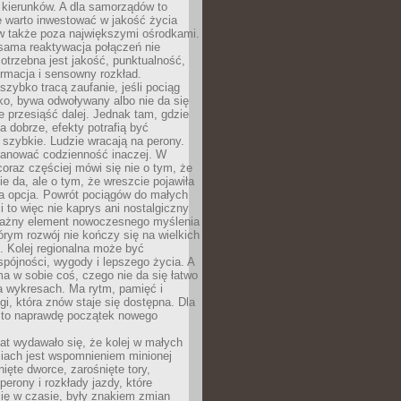
 kierunków. A dla samorządów to
e warto inwestować w jakość życia
 także poza największymi ośrodkami.
sama reaktywacja połączeń nie
otrzebna jest jakość, punktualność,
ormacja i sensowny rozkład.
zybko tracą zaufanie, jeśli pociąg
ko, bywa odwoływany albo nie da się
 przesiąść dalej. Jednak tam, gdzie
a dobrze, efekty potrafią być
szybkie. Ludzie wracają na perony.
lanować codzienność inaczej. W
raz częściej mówi się nie o tym, że
ie da, ale o tym, że wreszcie pojawiła
a opcja. Powrót pociągów do małych
 to więc nie kaprys ani nostalgiczny
ważny element nowoczesnego myślenia
tórym rozwój nie kończy się na wielkich
. Kolej regionalna może być
pójności, wygody i lepszego życia. A
ma w sobie coś, czego nie da się łatwo
a wykresach. Ma rytm, pamięć i
ogi, która znów staje się dostępna. Dla
c to naprawdę początek nowego
lat wydawało się, że kolej w małych
iach jest wspomnieniem minionej
ięte dworce, zarośnięte tory,
perony i rozkłady jazdy, które
ię w czasie, były znakiem zmian