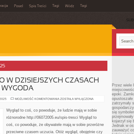
acja
Tagi
Tagi
Poseł
Spis Treści
Wódz
SUB
025
O W DZISIEJSZYCH CZASACH
Przez wiele 
E WYGODA
miejscowośc
epoki. Zamkn
opustoszałe 
KOSMETYCZKA
 2025
MOŻLIWOŚĆ KOMENTOWANIA
ZOSTAŁA WYŁĄCZONA
TO
zatrzymały s
W
gospodarczy
DZISIEJSZYCH
Wygląd to coś, co powoduje, że ludzie mają w sobie
się symbole
CZASACH
ADEKWATNIE
przejmowały 
różnorodne http://06072005.eu/spis-tresci Wygląd to
NIE
kojarzył się 
WYGODA
coś, co powoduje, że obywatele mają w sobie przeróżne
Jednak w ost
zauważyć co
przeciwne czasem uczucia. Otóż wygląd, obojętnie czy