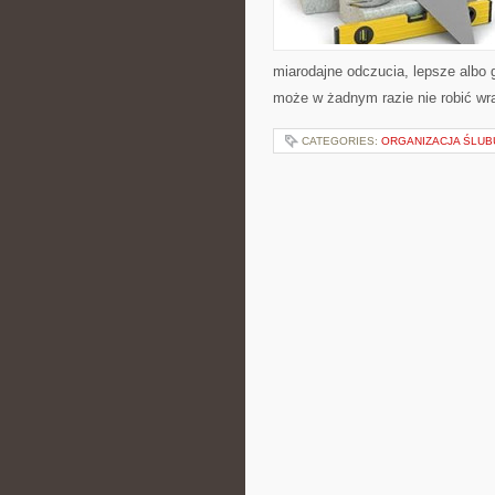
miarodajne odczucia, lepsze albo 
może w żadnym razie nie robić wr
CATEGORIES:
ORGANIZACJA ŚLUB