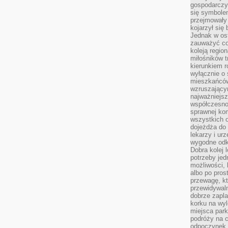
gospodarczy
się symbole
przejmowały 
kojarzył się 
Jednak w ost
zauważyć co
koleją regio
miłośników t
kierunkiem r
wyłącznie o
mieszkańcó
wzruszający
najważniejsz
współczesnoś
sprawnej kom
wszystkich 
dojeżdża do 
lekarzy i ur
wygodne odk
Dobra kolej 
potrzeby jed
możliwości, 
albo po pros
przewagę, kt
przewidywaln
dobrze zapl
korku na wy
miejsca par
podróży na c
odpoczynek.