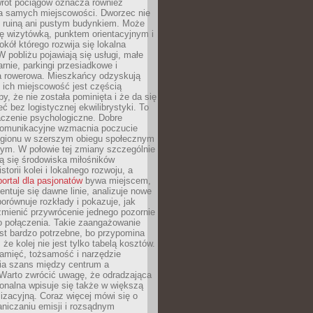
wrót pociągów oznacza również
la samych miejscowości. Dworzec nie
ż ruiną ani pustym budynkiem. Może
ę wizytówką, punktem orientacyjnym i
kół którego rozwija się lokalna
 pobliżu pojawiają się usługi, małe
arnie, parkingi przesiadkowe i
ra rowerowa. Mieszkańcy odzyskują
 ich miejscowość jest częścią
y, że nie została pominięta i że da się
eć bez logistycznej ekwilibrystyki. To
czenie psychologiczne. Dobre
komunikacyjne wzmacnia poczucie
egionu w szerszym obiegu społecznym
ym. W połowie tej zmiany szczególnie
ą się środowiska miłośników
istorii kolei i lokalnego rozwoju, a
portal dla pasjonatów
bywa miejscem,
ntuje się dawne linie, analizuje nowe
porównuje rozkłady i pokazuje, jak
mienić przywrócenie jednego pozornie
o połączenia. Takie zaangażowanie
st bardzo potrzebne, bo przypomina
że kolej nie jest tylko tabelą kosztów.
pamięć, tożsamość i narzędzie
a szans między centrum a
 Warto zwrócić uwagę, że odradzająca
gionalna wpisuje się także w większą
izacyjną. Coraz więcej mówi się o
raniczaniu emisji i rozsądnym