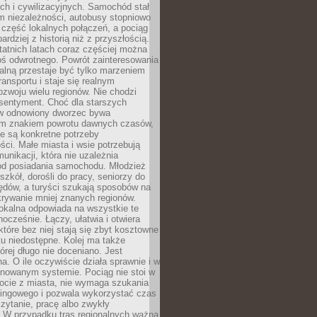
ch i cywilizacyjnych. Samochód stał
m niezależności, autobusy stopniowo
część lokalnych połączeń, a pociąg
bardziej z historią niż z przyszłością.
atnich latach coraz częściej można
ś odwrotnego. Powrót zainteresowania
nalną przestaje być tylko marzeniem
ransportu i staje się realnym
ozwoju wielu regionów. Nie chodzi
 sentyment. Choć dla starszych
w odnowiony dworzec bywa
m znakiem powrotu dawnych czasów,
e są konkretne potrzeby
ci. Małe miasta i wsie potrzebują
unikacji, która nie uzależnia
od posiadania samochodu. Młodzież
szkół, dorośli do pracy, seniorzy do
zędów, a turyści szukają sposobów na
rywanie mniej znanych regionów.
lokalna odpowiada na wszystkie te
nocześnie. Łączy, ułatwia i otwiera
które bez niej stają się zbyt kosztowne
tu niedostępne. Kolej ma także
órej długo nie doceniano. Jest
a. O ile oczywiście działa sprawnie i w
anowanym systemie. Pociąg nie stoi w
locie z miasta, nie wymaga szukania
kingowego i pozwala wykorzystać czas
zytanie, pracę albo zwykły
 W przypadku tras regionalnych ważna