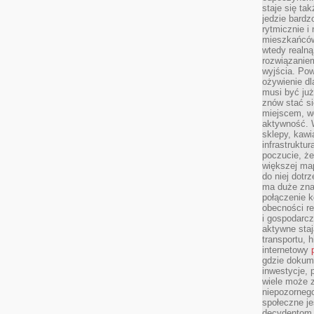
staje się tak
jedzie bardz
rytmicznie i
mieszkańców
wtedy realną
rozwiązaniem
wyjścia. Po
ożywienie d
musi być ju
znów stać si
miejscem, wo
aktywność. W
sklepy, kawi
infrastruktu
poczucie, że
większej map
do niej dotrz
ma duże zna
połączenie 
obecności r
i gospodarcz
aktywne staj
transportu, h
internetowy
gdzie dokume
inwestycje, 
wiele może z
niepozorneg
społeczne je
decydentom, 