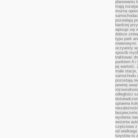
planowaniu t
mają rozwij
można opier
samochodach
pozwalają po
bardziej prz
wpisuje się 
dobrze zint
typu park an
rowerowymi. 
oczywisty wy
sposób myśl
traktować dr
punktem A i
jej wartość.
małe stacje,
samochodu a
pozostają n
pewnej uważn
różnorodność
odległości są
doświadczeni
sprawna kol
niezależność
bezpieczeńs
wysłania nas
wożenia aute
częściowo z
od wielkiego 
turystów to 