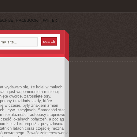
SCRIBE
FACEBOOK
TWITTER
lat wydawało się, że kolej w małych
iach jest wspomnieniem minionej
ięte dworce, zarośnięte tory,
perony i rozkłady jazdy, które
ię w czasie, były znakiem zmian
ch i cywilizacyjnych. Samochód stał
m niezależności, autobusy stopniowo
część lokalnych połączeń, a pociąg
bardziej z historią niż z przyszłością.
atnich latach coraz częściej można
ś odwrotnego. Powrót zainteresowania