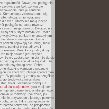
że regularność. Nawet jeśli pociąg nie
o szybko, sam fakt, że kursuje
 niezawodnie, buduje zaufanie
. Komunikacja zbiorowa staje się
 alternatywą, a nie wyłącznie
 dla tych, którzy nie mają innego
wrót pociągów oznacza również
la samych miejscowości. Dworzec nie
ż ruiną ani pustym budynkiem. Może
ę wizytówką, punktem orientacyjnym i
kół którego rozwija się lokalna
 pobliżu pojawiają się usługi, małe
arnie, parkingi przesiadkowe i
ra rowerowa. Mieszkańcy odzyskują
 ich miejscowość jest częścią
y, że nie została pominięta i że da się
eć bez logistycznej ekwilibrystyki. To
czenie psychologiczne. Dobre
komunikacyjne wzmacnia poczucie
egionu w szerszym obiegu społecznym
ym. W połowie tej zmiany szczególnie
ą się środowiska miłośników
istorii kolei i lokalnego rozwoju, a
portal dla pasjonatów
bywa miejscem,
ntuje się dawne linie, analizuje nowe
porównuje rozkłady i pokazuje, jak
mienić przywrócenie jednego pozornie
o połączenia. Takie zaangażowanie
st bardzo potrzebne, bo przypomina
że kolej nie jest tylko tabelą kosztów.