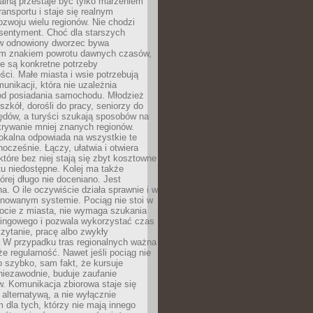
nalną przestaje być tylko marzeniem
ransportu i staje się realnym
ozwoju wielu regionów. Nie chodzi
 sentyment. Choć dla starszych
w odnowiony dworzec bywa
m znakiem powrotu dawnych czasów,
e są konkretne potrzeby
ci. Małe miasta i wsie potrzebują
unikacji, która nie uzależnia
od posiadania samochodu. Młodzież
szkół, dorośli do pracy, seniorzy do
zędów, a turyści szukają sposobów na
rywanie mniej znanych regionów.
lokalna odpowiada na wszystkie te
nocześnie. Łączy, ułatwia i otwiera
które bez niej stają się zbyt kosztowne
tu niedostępne. Kolej ma także
órej długo nie doceniano. Jest
a. O ile oczywiście działa sprawnie i w
anowanym systemie. Pociąg nie stoi w
locie z miasta, nie wymaga szukania
kingowego i pozwala wykorzystać czas
zytanie, pracę albo zwykły
 W przypadku tras regionalnych ważna
że regularność. Nawet jeśli pociąg nie
o szybko, sam fakt, że kursuje
 niezawodnie, buduje zaufanie
. Komunikacja zbiorowa staje się
 alternatywą, a nie wyłącznie
 dla tych, którzy nie mają innego