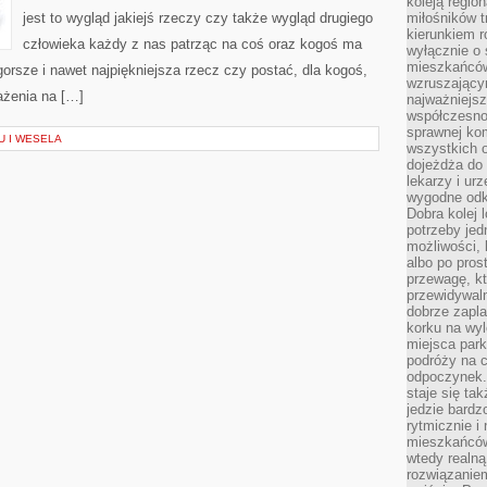
koleją regio
jest to wygląd jakiejś rzeczy czy także wygląd drugiego
miłośników t
kierunkiem r
człowieka każdy z nas patrząc na coś oraz kogoś ma
wyłącznie o
mieszkańcó
gorsze i nawet najpiękniejsza rzecz czy postać, dla kogoś,
wzruszający
ażenia na […]
najważniejsz
współczesnoś
sprawnej kom
U I WESELA
wszystkich 
dojeżdża do 
lekarzy i ur
wygodne odk
Dobra kolej 
potrzeby jed
możliwości, 
albo po pros
przewagę, kt
przewidywaln
dobrze zapl
korku na wy
miejsca par
podróży na c
odpoczynek.
staje się tak
jedzie bardz
rytmicznie i
mieszkańców
wtedy realną
rozwiązaniem