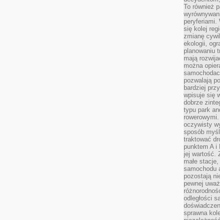
To również 
wyrównywani
peryferiami.
się kolej re
zmianę cywil
ekologii, og
planowaniu t
mają rozwij
można opier
samochodach
pozwalają po
bardziej prz
wpisuje się 
dobrze zint
typu park an
rowerowymi. 
oczywisty wy
sposób myśl
traktować dr
punktem A i
jej wartość.
małe stacje,
samochodu a
pozostają n
pewnej uważn
różnorodność
odległości są
doświadczeni
sprawna kol