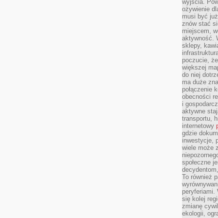
wyjścia. Po
ożywienie d
musi być ju
znów stać si
miejscem, wo
aktywność. W
sklepy, kawi
infrastruktu
poczucie, że
większej map
do niej dotrz
ma duże zna
połączenie 
obecności r
i gospodarcz
aktywne staj
transportu, h
internetowy
gdzie dokume
inwestycje, 
wiele może z
niepozorneg
społeczne je
decydentom, 
To również 
wyrównywani
peryferiami.
się kolej re
zmianę cywil
ekologii, og