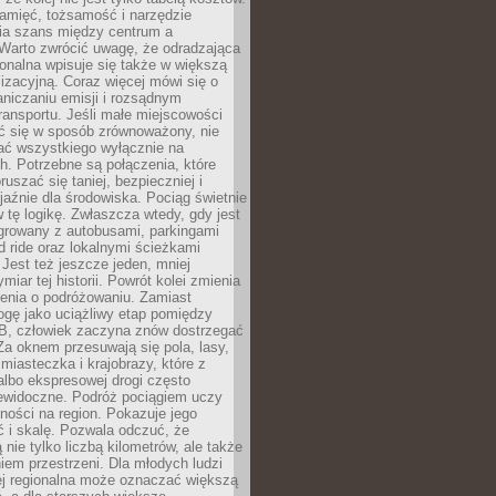
pamięć, tożsamość i narzędzie
a szans między centrum a
 Warto zwrócić uwagę, że odradzająca
gionalna wpisuje się także w większą
izacyjną. Coraz więcej mówi się o
raniczaniu emisji i rozsądnym
ransportu. Jeśli małe miejscowości
ać się w sposób zrównoważony, nie
ać wszystkiego wyłącznie na
. Potrzebne są połączenia, które
ruszać się taniej, bezpieczniej i
yjaźnie dla środowiska. Pociąg świetnie
w tę logikę. Zwłaszcza wtedy, gdy jest
egrowany z autobusami, parkingami
d ride oraz lokalnymi ścieżkami
Jest też jeszcze jeden, mniej
miar tej historii. Powrót kolei zmienia
enia o podróżowaniu. Zamiast
ogę jako uciążliwy etap pomiędzy
 B, człowiek zaczyna znów dostrzegać
 Za oknem przesuwają się pola, lasy,
 miasteczka i krajobrazy, które z
lbo ekspresowej drogi często
iewidoczne. Podróż pociągiem uczy
ości na region. Pokazuje jego
 i skalę. Pozwala odczuć, że
 nie tylko liczbą kilometrów, ale także
em przestrzeni. Dla młodych ludzi
ej regionalna może oznaczać większą