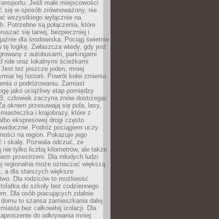
ransportu. Jeśli małe miejscowości
ać się w sposób zrównoważony, nie
ać wszystkiego wyłącznie na
. Potrzebne są połączenia, które
ruszać się taniej, bezpieczniej i
yjaźnie dla środowiska. Pociąg świetnie
w tę logikę. Zwłaszcza wtedy, gdy jest
egrowany z autobusami, parkingami
d ride oraz lokalnymi ścieżkami
Jest też jeszcze jeden, mniej
miar tej historii. Powrót kolei zmienia
enia o podróżowaniu. Zamiast
ogę jako uciążliwy etap pomiędzy
 B, człowiek zaczyna znów dostrzegać
 Za oknem przesuwają się pola, lasy,
 miasteczka i krajobrazy, które z
lbo ekspresowej drogi często
iewidoczne. Podróż pociągiem uczy
ości na region. Pokazuje jego
 i skalę. Pozwala odczuć, że
 nie tylko liczbą kilometrów, ale także
em przestrzeni. Dla młodych ludzi
ej regionalna może oznaczać większą
, a dla starszych większe
two. Dla rodziców to możliwość
tolatka do szkoły bez codziennego
m. Dla osób pracujących zdalnie
 domu to szansa zamieszkania dalej
miasta bez całkowitej izolacji. Dla
zaproszenie do odkrywania mniej