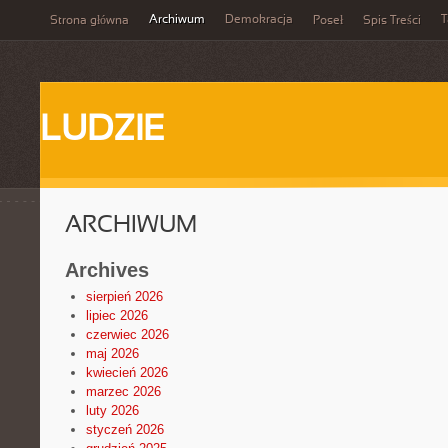
Archiwum
Demokracja
T
Strona główna
Poseł
Spis Treści
LUDZIE
ARCHIWUM
Archives
sierpień 2026
lipiec 2026
czerwiec 2026
maj 2026
kwiecień 2026
marzec 2026
luty 2026
styczeń 2026