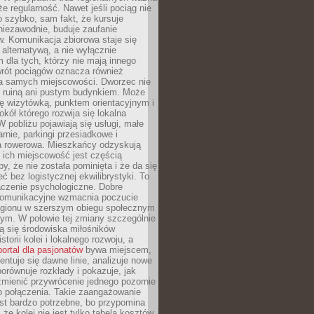
że regularność. Nawet jeśli pociąg nie
o szybko, sam fakt, że kursuje
 niezawodnie, buduje zaufanie
. Komunikacja zbiorowa staje się
 alternatywą, a nie wyłącznie
 dla tych, którzy nie mają innego
wrót pociągów oznacza również
la samych miejscowości. Dworzec nie
ż ruiną ani pustym budynkiem. Może
ę wizytówką, punktem orientacyjnym i
kół którego rozwija się lokalna
 pobliżu pojawiają się usługi, małe
arnie, parkingi przesiadkowe i
ra rowerowa. Mieszkańcy odzyskują
 ich miejscowość jest częścią
y, że nie została pominięta i że da się
eć bez logistycznej ekwilibrystyki. To
czenie psychologiczne. Dobre
komunikacyjne wzmacnia poczucie
egionu w szerszym obiegu społecznym
ym. W połowie tej zmiany szczególnie
ą się środowiska miłośników
istorii kolei i lokalnego rozwoju, a
portal dla pasjonatów
bywa miejscem,
ntuje się dawne linie, analizuje nowe
porównuje rozkłady i pokazuje, jak
mienić przywrócenie jednego pozornie
o połączenia. Takie zaangażowanie
st bardzo potrzebne, bo przypomina
że kolej nie jest tylko tabelą kosztów.