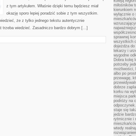
koleją regio
miłośników t
z tym artykułem. Właśnie dzięki temu będziesz miał
kierunkiem r
okazję sporo lepiej poradzić sobie z tym wszystkim.
wyłącznie o
mieszkańcó
edzieć, że z tylko jednego tekstu autentycznie
wzruszający
at trzeba wiedzieć. Zasadniczo bardzo dobrym […]
najważniejsz
współczesnoś
sprawnej kom
wszystkich 
dojeżdża do 
lekarzy i ur
wygodne odk
Dobra kolej 
potrzeby jed
możliwości, 
albo po pros
przewagę, kt
przewidywaln
dobrze zapl
korku na wy
miejsca par
podróży na c
odpoczynek.
staje się tak
jedzie bardz
rytmicznie i
mieszkańców
wtedy realną
rozwiązaniem