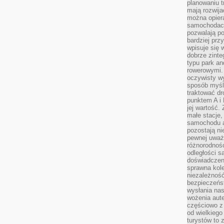
planowaniu t
mają rozwij
można opier
samochodach
pozwalają po
bardziej prz
wpisuje się 
dobrze zint
typu park an
rowerowymi. 
oczywisty wy
sposób myśl
traktować dr
punktem A i
jej wartość.
małe stacje,
samochodu a
pozostają n
pewnej uważn
różnorodność
odległości są
doświadczeni
sprawna kol
niezależność
bezpieczeńs
wysłania nas
wożenia aute
częściowo z
od wielkiego 
turystów to 