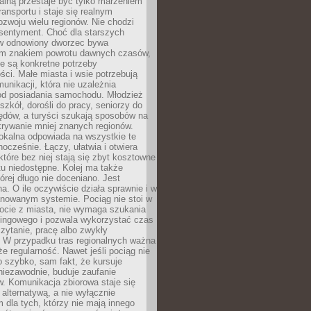
nalną przestaje być tylko marzeniem
ransportu i staje się realnym
ozwoju wielu regionów. Nie chodzi
 sentyment. Choć dla starszych
w odnowiony dworzec bywa
m znakiem powrotu dawnych czasów,
e są konkretne potrzeby
ci. Małe miasta i wsie potrzebują
unikacji, która nie uzależnia
od posiadania samochodu. Młodzież
szkół, dorośli do pracy, seniorzy do
zędów, a turyści szukają sposobów na
rywanie mniej znanych regionów.
lokalna odpowiada na wszystkie te
nocześnie. Łączy, ułatwia i otwiera
które bez niej stają się zbyt kosztowne
tu niedostępne. Kolej ma także
órej długo nie doceniano. Jest
a. O ile oczywiście działa sprawnie i w
anowanym systemie. Pociąg nie stoi w
locie z miasta, nie wymaga szukania
kingowego i pozwala wykorzystać czas
zytanie, pracę albo zwykły
 W przypadku tras regionalnych ważna
że regularność. Nawet jeśli pociąg nie
o szybko, sam fakt, że kursuje
 niezawodnie, buduje zaufanie
. Komunikacja zbiorowa staje się
 alternatywą, a nie wyłącznie
 dla tych, którzy nie mają innego