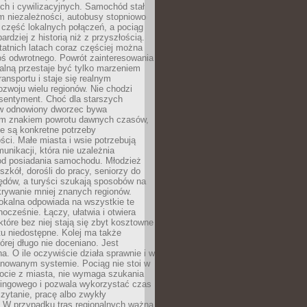
ch i cywilizacyjnych. Samochód stał
m niezależności, autobusy stopniowo
część lokalnych połączeń, a pociąg
bardziej z historią niż z przyszłością.
atnich latach coraz częściej można
ś odwrotnego. Powrót zainteresowania
nalną przestaje być tylko marzeniem
ransportu i staje się realnym
ozwoju wielu regionów. Nie chodzi
 sentyment. Choć dla starszych
w odnowiony dworzec bywa
m znakiem powrotu dawnych czasów,
e są konkretne potrzeby
ci. Małe miasta i wsie potrzebują
unikacji, która nie uzależnia
od posiadania samochodu. Młodzież
szkół, dorośli do pracy, seniorzy do
zędów, a turyści szukają sposobów na
rywanie mniej znanych regionów.
lokalna odpowiada na wszystkie te
nocześnie. Łączy, ułatwia i otwiera
które bez niej stają się zbyt kosztowne
tu niedostępne. Kolej ma także
órej długo nie doceniano. Jest
a. O ile oczywiście działa sprawnie i w
anowanym systemie. Pociąg nie stoi w
locie z miasta, nie wymaga szukania
kingowego i pozwala wykorzystać czas
zytanie, pracę albo zwykły
 W przypadku tras regionalnych ważna