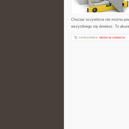
Chociaż oczywiście nie można powi
wszystkiego się dowiesz. To akur
CATEGORIES:
MODA W CHINACH