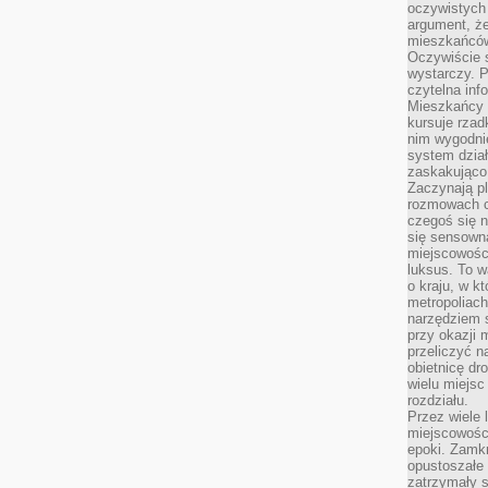
oczywistych
argument, ż
mieszkańców
Oczywiście 
wystarczy. P
czytelna inf
Mieszkańcy s
kursuje rzad
nim wygodnie
system dział
zaskakująco 
Zaczynają p
rozmowach co
czegoś się n
się sensown
miejscowości
luksus. To 
o kraju, w k
metropoliach
narzędziem s
przy okazji 
przeliczyć n
obietnicę dr
wielu miejs
rozdziału.
Przez wiele 
miejscowośc
epoki. Zamkn
opustoszałe 
zatrzymały s