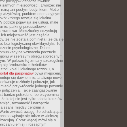
wrót pociągów oznacza również
la samych miejscowości. Dworzec nie
ż ruiną ani pustym budynkiem. Może
ę wizytówką, punktem orientacyjnym i
kół którego rozwija się lokalna
 pobliżu pojawiają się usługi, małe
arnie, parkingi przesiadkowe i
ra rowerowa. Mieszkańcy odzyskują
 ich miejscowość jest częścią
y, że nie została pominięta i że da się
eć bez logistycznej ekwilibrystyki. To
czenie psychologiczne. Dobre
komunikacyjne wzmacnia poczucie
egionu w szerszym obiegu społecznym
ym. W połowie tej zmiany szczególnie
ą się środowiska miłośników
istorii kolei i lokalnego rozwoju, a
portal dla pasjonatów
bywa miejscem,
ntuje się dawne linie, analizuje nowe
porównuje rozkłady i pokazuje, jak
mienić przywrócenie jednego pozornie
o połączenia. Takie zaangażowanie
st bardzo potrzebne, bo przypomina
że kolej nie jest tylko tabelą kosztów.
pamięć, tożsamość i narzędzie
a szans między centrum a
 Warto zwrócić uwagę, że odradzająca
gionalna wpisuje się także w większą
izacyjną. Coraz więcej mówi się o
raniczaniu emisji i rozsądnym