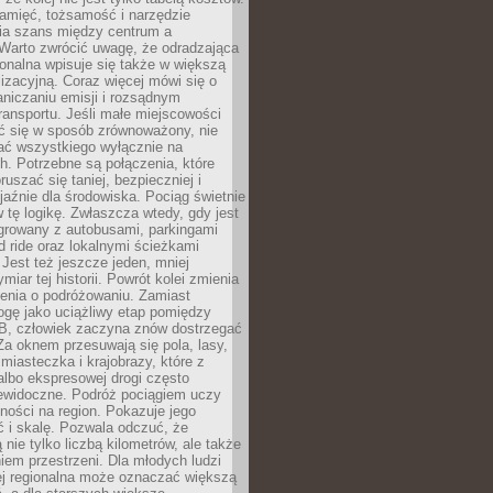
pamięć, tożsamość i narzędzie
a szans między centrum a
 Warto zwrócić uwagę, że odradzająca
gionalna wpisuje się także w większą
izacyjną. Coraz więcej mówi się o
raniczaniu emisji i rozsądnym
ransportu. Jeśli małe miejscowości
ać się w sposób zrównoważony, nie
ać wszystkiego wyłącznie na
. Potrzebne są połączenia, które
ruszać się taniej, bezpieczniej i
yjaźnie dla środowiska. Pociąg świetnie
w tę logikę. Zwłaszcza wtedy, gdy jest
egrowany z autobusami, parkingami
d ride oraz lokalnymi ścieżkami
Jest też jeszcze jeden, mniej
miar tej historii. Powrót kolei zmienia
enia o podróżowaniu. Zamiast
ogę jako uciążliwy etap pomiędzy
 B, człowiek zaczyna znów dostrzegać
 Za oknem przesuwają się pola, lasy,
 miasteczka i krajobrazy, które z
lbo ekspresowej drogi często
iewidoczne. Podróż pociągiem uczy
ości na region. Pokazuje jego
 i skalę. Pozwala odczuć, że
 nie tylko liczbą kilometrów, ale także
em przestrzeni. Dla młodych ludzi
ej regionalna może oznaczać większą