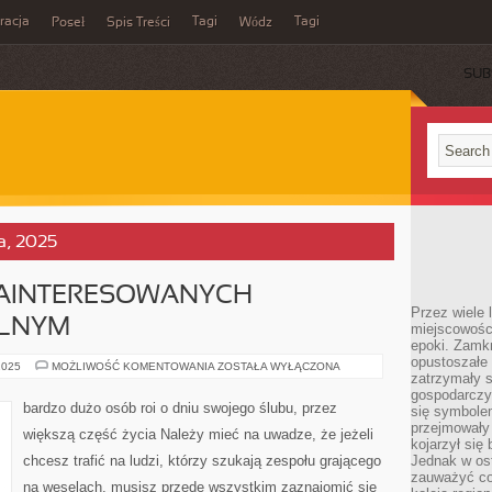
acja
Tagi
Tagi
Poseł
Spis Treści
Wódz
SUB
ka, 2025
AINTERESOWANYCH
Przez wiele 
ELNYM
miejscowośc
epoki. Zamkn
opustoszałe 
POSZUKUJEMY
2025
MOŻLIWOŚĆ KOMENTOWANIA
ZOSTAŁA WYŁĄCZONA
zatrzymały s
ZAINTERESOWANYCH
ZESPOŁEM
gospodarczy
WESELNYM
bardzo dużo osób roi o dniu swojego ślubu, przez
się symbole
przejmowały 
większą część życia Należy mieć na uwadze, że jeżeli
kojarzył się 
chcesz trafić na ludzi, którzy szukają zespołu grającego
Jednak w ost
zauważyć co
na weselach, musisz przede wszystkim zaznajomić się