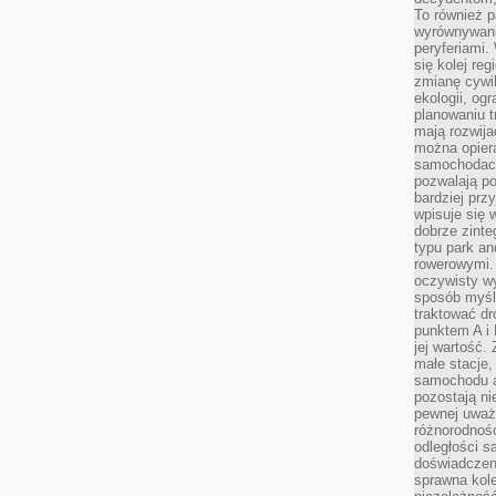
To również 
wyrównywani
peryferiami.
się kolej re
zmianę cywil
ekologii, og
planowaniu t
mają rozwij
można opier
samochodach
pozwalają po
bardziej prz
wpisuje się 
dobrze zint
typu park an
rowerowymi. 
oczywisty wy
sposób myśl
traktować dr
punktem A i
jej wartość.
małe stacje,
samochodu a
pozostają n
pewnej uważn
różnorodność
odległości są
doświadczeni
sprawna kol