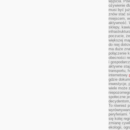
wyjścia. Po
ożywienie d
musi być ju
znów stać si
miejscem, wo
aktywność. W
sklepy, kawi
infrastruktu
poczucie, że
większej map
do niej dotrz
ma duże zna
połączenie 
obecności r
i gospodarcz
aktywne staj
transportu, h
internetowy
gdzie dokume
inwestycje, 
wiele może z
niepozorneg
społeczne je
decydentom, 
To również 
wyrównywani
peryferiami.
się kolej re
zmianę cywil
ekologii, og