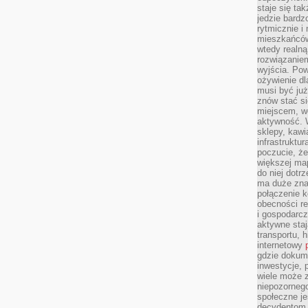
staje się tak
jedzie bardz
rytmicznie i
mieszkańców
wtedy realną
rozwiązaniem
wyjścia. Po
ożywienie d
musi być ju
znów stać si
miejscem, wo
aktywność. W
sklepy, kawi
infrastruktu
poczucie, że
większej map
do niej dotrz
ma duże zna
połączenie 
obecności r
i gospodarcz
aktywne staj
transportu, h
internetowy
gdzie dokume
inwestycje, 
wiele może z
niepozorneg
społeczne je
decydentom, 