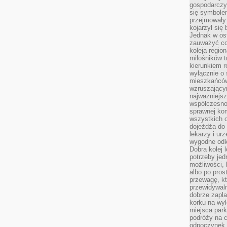
gospodarczy
się symbole
przejmowały 
kojarzył się 
Jednak w ost
zauważyć co
koleją regio
miłośników t
kierunkiem r
wyłącznie o
mieszkańcó
wzruszający
najważniejsz
współczesnoś
sprawnej kom
wszystkich 
dojeżdża do 
lekarzy i ur
wygodne odk
Dobra kolej 
potrzeby jed
możliwości, 
albo po pros
przewagę, kt
przewidywaln
dobrze zapl
korku na wy
miejsca par
podróży na c
odpoczynek.