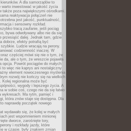
 kierunków. A dla samorządów to
e warto inwestować w jakość życia
 także poza największymi ośrodkami.
sama reaktywacja połączeń nie
otrzebna jest jakość, punktualność,
ormacja i sensowny rozkład.
zybko tracą zaufanie, jeśli pociąg
ko, bywa odwoływany albo nie da się
 przesiąść dalej. Jednak tam, gdzie
a dobrze, efekty potrafią być
szybkie. Ludzie wracają na perony.
lanować codzienność inaczej. W
raz częściej mówi się nie o tym, że
ie da, ale o tym, że wreszcie pojawiła
a opcja. Powrót pociągów do małych
 to więc nie kaprys ani nostalgiczny
ważny element nowoczesnego myślenia
tórym rozwój nie kończy się na wielkich
. Kolej regionalna może być
pójności, wygody i lepszego życia. A
ma w sobie coś, czego nie da się łatwo
a wykresach. Ma rytm, pamięć i
ogi, która znów staje się dostępna. Dla
c to naprawdę początek nowego
lat wydawało się, że kolej w małych
iach jest wspomnieniem minionej
ięte dworce, zarośnięte tory,
perony i rozkłady jazdy, które
ię w czasie, były znakiem zmian