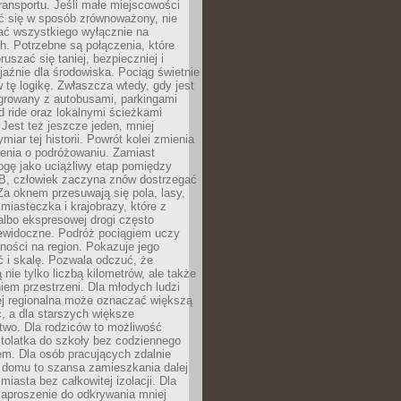
ransportu. Jeśli małe miejscowości
ać się w sposób zrównoważony, nie
ać wszystkiego wyłącznie na
. Potrzebne są połączenia, które
ruszać się taniej, bezpieczniej i
yjaźnie dla środowiska. Pociąg świetnie
w tę logikę. Zwłaszcza wtedy, gdy jest
egrowany z autobusami, parkingami
d ride oraz lokalnymi ścieżkami
Jest też jeszcze jeden, mniej
miar tej historii. Powrót kolei zmienia
enia o podróżowaniu. Zamiast
ogę jako uciążliwy etap pomiędzy
 B, człowiek zaczyna znów dostrzegać
 Za oknem przesuwają się pola, lasy,
 miasteczka i krajobrazy, które z
lbo ekspresowej drogi często
iewidoczne. Podróż pociągiem uczy
ości na region. Pokazuje jego
 i skalę. Pozwala odczuć, że
 nie tylko liczbą kilometrów, ale także
em przestrzeni. Dla młodych ludzi
ej regionalna może oznaczać większą
, a dla starszych większe
two. Dla rodziców to możliwość
tolatka do szkoły bez codziennego
m. Dla osób pracujących zdalnie
 domu to szansa zamieszkania dalej
miasta bez całkowitej izolacji. Dla
zaproszenie do odkrywania mniej