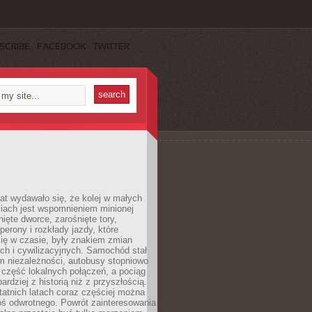
SCRIBE
FACEBOOK
TWITTER
lat wydawało się, że kolej w małych
iach jest wspomnieniem minionej
ięte dworce, zarośnięte tory,
perony i rozkłady jazdy, które
ię w czasie, były znakiem zmian
ch i cywilizacyjnych. Samochód stał
m niezależności, autobusy stopniowo
część lokalnych połączeń, a pociąg
bardziej z historią niż z przyszłością.
atnich latach coraz częściej można
ś odwrotnego. Powrót zainteresowania