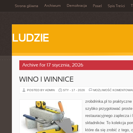
Archiwum
Demokracja
T
Strona główna
Poseł
Spis Treści
LUDZIE
Archive for 17 stycznia, 2026
WINO I WINNICE
POSTED BY ADMIN
STY - 17 - 2026
MOŻLIWOŚĆ KOMENTOWA
zrobdrinka.pl to praktyczne
szybko przygotować proste
restauracyjnego zaplecza i
składników. To kolekcja p
które da się zrobić z tego,