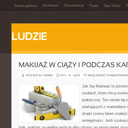
Archiwum
Demokracja
T
Strona główna
Poseł
Spis Treści
LUDZIE
MAKIJAŻ W CIĄŻY I PODCZAS KA
POSTED BY ADMIN
STY - 8 - 2026
MOŻLIWOŚĆ KOMENTOWAN
Jak Się Malować to przestr
osobach, które chcą rozwi
praktyczny. Ten serwis łąc
startujących z materiałami
dzięki czemu łatwo znaleźć
umiejętności. Jeśli szuka
look, makijaż na wielkie wyjście albo chcesz po prostu lepiej zroz