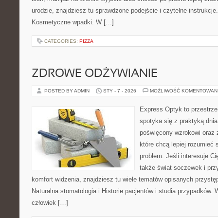
urodzie, znajdziesz tu sprawdzone podejście i czytelne instrukcj
Kosmetyczne wpadki. W […]
CATEGORIES:
PIZZA
ZDROWE ODŻYWIANIE
POSTED BY ADMIN
STY - 7 - 2026
MOŻLIWOŚĆ KOMENTOWAN
Express Optyk to przestrze
spotyka się z praktyką dni
poświęcony wzrokowi oraz z
które chcą lepiej rozumieć 
problem. Jeśli interesuje Ci
także świat soczewek i prz
komfort widzenia, znajdziesz tu wiele tematów opisanych przystęp
Naturalna stomatologia i Historie pacjentów i studia przypadków. W
człowiek […]