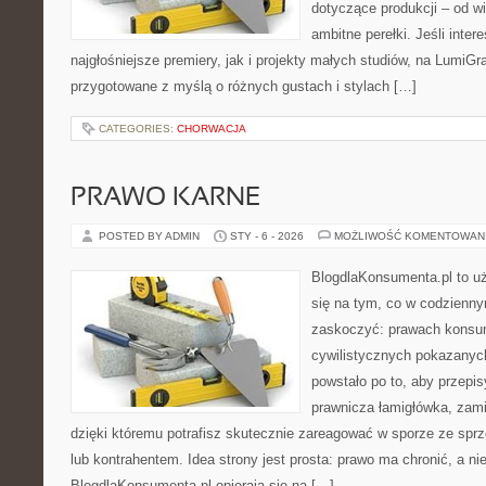
dotyczące produkcji – od wi
ambitne perełki. Jeśli inter
najgłośniejsze premiery, jak i projekty małych studiów, na LumiGra
przygotowane z myślą o różnych gustach i stylach […]
CATEGORIES:
CHORWACJA
PRAWO KARNE
POSTED BY ADMIN
STY - 6 - 2026
MOŻLIWOŚĆ KOMENTOWAN
BlogdlaKonsumenta.pl to uż
się na tym, co w codziennym
zaskoczyć: prawach konsu
cywilistycznych pokazanyc
powstało po to, aby przepis
prawnicza łamigłówka, zami
dzięki któremu potrafisz skutecznie zareagować w sporze ze spr
lub kontrahentem. Idea strony jest prosta: prawo ma chronić, a nie
BlogdlaKonsumenta.pl opierają się na […]