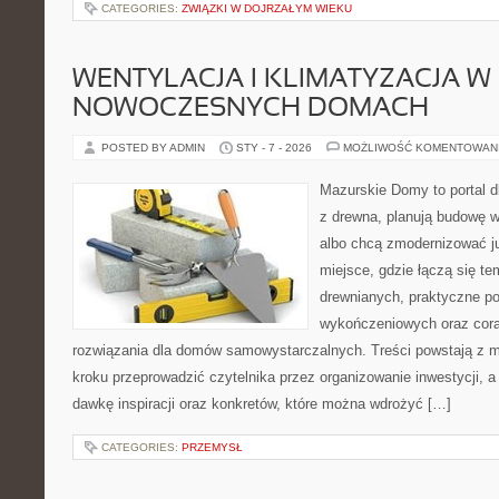
CATEGORIES:
ZWIĄZKI W DOJRZAŁYM WIEKU
WENTYLACJA I KLIMATYZACJA W
NOWOCZESNYCH DOMACH
POSTED BY ADMIN
STY - 7 - 2026
MOŻLIWOŚĆ KOMENTOWAN
Mazurskie Domy to portal d
z drewna, planują budowę w
albo chcą zmodernizować już
miejsce, gdzie łączą się te
drewnianych, praktyczne po
wykończeniowych oraz cora
rozwiązania dla domów samowystarczalnych. Treści powstają z m
kroku przeprowadzić czytelnika przez organizowanie inwestycji, a
dawkę inspiracji oraz konkretów, które można wdrożyć […]
CATEGORIES:
PRZEMYSŁ