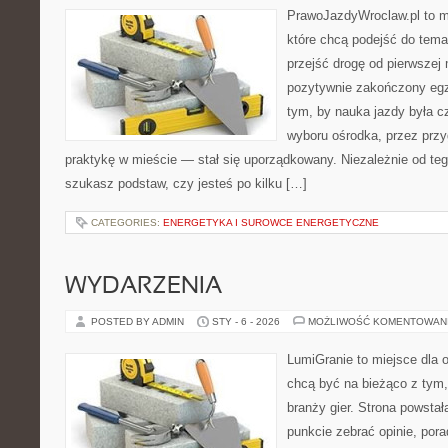
PrawoJazdyWroclaw.pl to m
które chcą podejść do tema
przejść drogę od pierwszej 
pozytywnie zakończony egz
tym, by nauka jazdy była c
wyboru ośrodka, przez przyg
praktykę w mieście — stał się uporządkowany. Niezależnie od teg
szukasz podstaw, czy jesteś po kilku […]
CATEGORIES:
ENERGETYKA I SUROWCE ENERGETYCZNE
WYDARZENIA
POSTED BY ADMIN
STY - 6 - 2026
MOŻLIWOŚĆ KOMENTOWAN
LumiGranie to miejsce dla o
chcą być na bieżąco z tym, 
branży gier. Strona powstał
punkcie zebrać opinie, pora