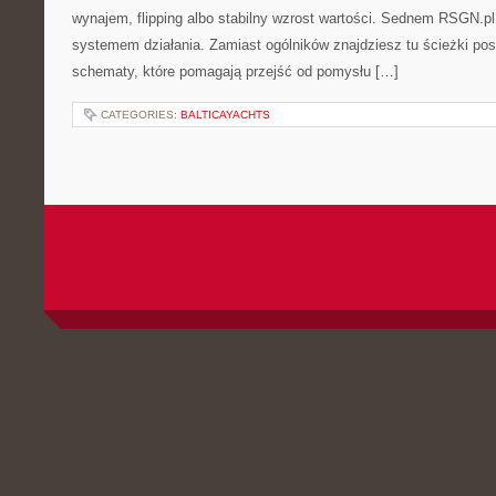
wynajem, flipping albo stabilny wzrost wartości. Sednem RSGN.pl
systemem działania. Zamiast ogólników znajdziesz tu ścieżki pos
schematy, które pomagają przejść od pomysłu […]
CATEGORIES:
BALTICAYACHTS