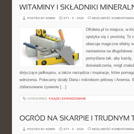
WITAMINY I SKŁADNIKI MINERAL
POSTED BY ADMIN
STY - 5 - 2026
MOŻLIWOŚĆ KOMENTOWAN
OKdieta.pl to miejsce, w 
spotyka się z prostotą. To n
obiecuje magiczne efekty w 
nastawiona na długofalowe 
pomyślana tak, aby każdy, 
doświadczenia, mógł znale
dotyczące jadłospisu, a także narzędzia i inspiracje, które pomaga
wdrożenia. Polecamy działy Dieta i mikrobiom jelitowy i Anemia. 
zbilansowane żywienie […]
CATEGORIES:
KSIĄŻKI EKRANIZOWANE
OGRÓD NA SKARPIE I TRUDNYM 
POSTED BY ADMIN
STY - 5 - 2026
MOŻLIWOŚĆ KOMENTOWAN