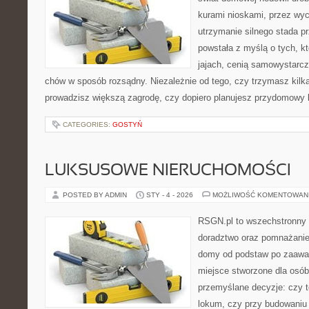
kurami nioskami, przez wyc
utrzymanie silnego stada pr
powstała z myślą o tych, k
jajach, cenią samowystarcz
chów w sposób rozsądny. Niezależnie od tego, czy trzymasz kilk
prowadzisz większą zagrodę, czy dopiero planujesz przydomowy k
CATEGORIES:
GOSTYŃ
LUKSUSOWE NIERUCHOMOŚCI
POSTED BY ADMIN
STY - 4 - 2026
MOŻLIWOŚĆ KOMENTOWAN
RSGN.pl to wszechstronny s
doradztwo oraz pomnażanie
domy od podstaw po zaawan
miejsce stworzone dla osó
przemyślane decyzje: czy t
lokum, czy przy budowaniu p