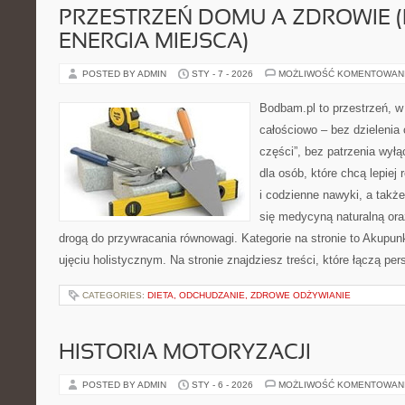
PRZESTRZEŃ DOMU A ZDROWIE (
ENERGIA MIEJSCA)
POSTED BY ADMIN
STY - 7 - 2026
MOŻLIWOŚĆ KOMENTOWAN
Bodbam.pl to przestrzeń, w 
całościowo – bez dzielenia 
części”, bez patrzenia wyłą
dla osób, które chcą lepiej
i codzienne nawyki, a także 
się medycyną naturalną or
drogą do przywracania równowagi. Kategorie na stronie to Akupun
ujęciu holistycznym. Na stronie znajdziesz treści, które łączą pe
CATEGORIES:
DIETA, ODCHUDZANIE, ZDROWE ODŻYWIANIE
HISTORIA MOTORYZACJI
POSTED BY ADMIN
STY - 6 - 2026
MOŻLIWOŚĆ KOMENTOWAN