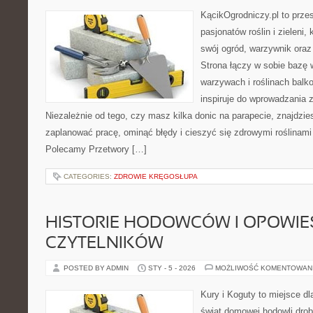
KącikOgrodniczy.pl to prze
pasjonatów roślin i zieleni,
swój ogród, warzywnik oraz
Strona łączy w sobie bazę 
warzywach i roślinach balk
inspiruje do wprowadzania z
Niezależnie od tego, czy masz kilka donic na parapecie, znajdzies
zaplanować pracę, ominąć błędy i cieszyć się zdrowymi roślinami
Polecamy Przetwory […]
CATEGORIES:
ZDROWIE KRĘGOSŁUPA
HISTORIE HODOWCÓW I OPOWIE
CZYTELNIKÓW
POSTED BY ADMIN
STY - 5 - 2026
MOŻLIWOŚĆ KOMENTOWAN
Kury i Koguty to miejsce d
świat domowej hodowli drob