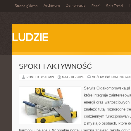
Archiwum
Demokracja
T
Strona główna
Poseł
Spis Treści
LUDZIE
SPORT I AKTYWNOŚĆ
POSTED BY ADMIN
MAJ - 10 - 2026
MOŻLIWOŚĆ KOMENTOWA
Serwis Olgakomorowska.pl 
które integruje zainteresowa
energii oraz wartościowych
znaleźć tutaj różnorodne tre
codziennym funkcjonowaniu
z myślą o osobach, które do
harmonii i balansu. W obrębie portalu można znaleźć teksty doty