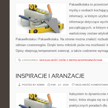
Pakawilkolaka to przestrzeń
myślą o osobach kochający
informacji, w którym użytk
informacje dotyczące wycho
początkujących, w którym in
wartościowy zestaw artykułó
Pakawilkolaka i Pakawilkolaka. Na stronie można znaleźć rozbud
odmian czworonogów. Dzięki temu miłośnik psów ma możliwość le
Opisy obejmują temperament zwierząt, a także codzienne wymag
CATEGORIES:
SEKSUALNOŚĆ OSÓB Z NIEPEŁNOSPRAWNOŚCIAMI
INSPIRACJE I ARANŻACJE
POSTED BY ADMIN
KWI - 13 - 2026
MOŻLIWOŚĆ KOMENTOWA
Italsystem to dynamicznie r
treści, która skupia się na 
praktycznych poradach dla