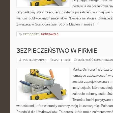
przyciągać uwagę użytkowni
podejście do prezentowania 
przypadkowy zbiór treści, lecz czytelna przestrzeń, w której waż
wartość publikowanych materiałów. Nowości na stronie: Zwierzęta
Zwierzęta w Gospodarstwie. Strona Madlennn może […]
CATEGORIES:
MONTRAVELS
BEZPIECZEŃSTWO W FIRMIE
POSTED BY ADMIN
MAJ - 1 - 2026
MOŻLIWOŚĆ KOMENTOWAN
Marka Ochrona Twierdza to 
tematyce zabezpieczeń w s
została zaprojektowana z m
instytucjach, które oczeku
zakresie ochrony osób. J
Twierdza budzi pozytywne o
wartościami, które w branży ochrony mają kluczową rolę. Polecam:
Poradniki dla Użytkowników. To serwis, która może zainteresow