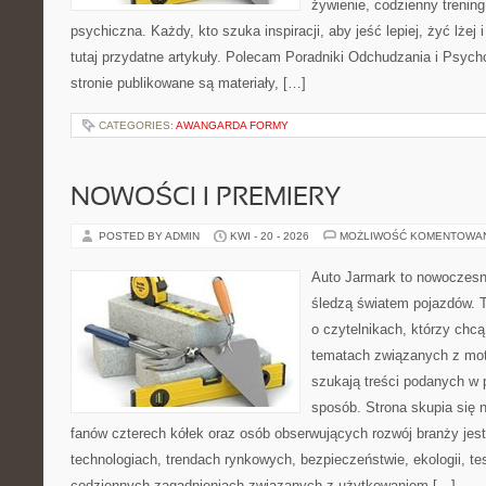
żywienie, codzienny trening
psychiczna. Każdy, kto szuka inspiracji, aby jeść lepiej, żyć lżej 
tutaj przydatne artykuły. Polecam Poradniki Odchudzania i Psyc
stronie publikowane są materiały, […]
CATEGORIES:
AWANGARDA FORMY
NOWOŚCI I PREMIERY
POSTED BY ADMIN
KWI - 20 - 2026
MOŻLIWOŚĆ KOMENTOWA
Auto Jarmark to nowoczesna
śledzą światem pojazdów. 
o czytelnikach, którzy chcą
tematach związanych z mot
szukają treści podanych w 
sposób. Strona skupia się 
fanów czterech kółek oraz osób obserwujących rozwój branży jes
technologiach, trendach rynkowych, bezpieczeństwie, ekologii, t
codziennych zagadnieniach związanych z użytkowaniem […]