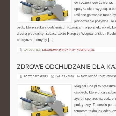
do codziennego żywienia. T
spotyka się z wygodą, a po
roślinne gotowanie może by
jednocześnie pożywna. To
osób, które szukają codziennych rozwiązań na poranek, obiad, ko
drobną przekąskę. Zobacz także Przepisy Wegetariańskie i Kuchni
praktyczne pomysły […]
CATEGORIES:
ERGONOMIA PRACY PRZY KOMPUTERZE
ZDROWE ODCHUDZANIE DLA K
POSTED BY ADMIN
KWI - 21 - 2026
MOŻLIWOŚĆ KOMENTOWA
MagicalJune.pl to przestrze
osobach, które chcą zadbać
życia i spojrzeć na codzie
praktyczny. To serwis por
tematom takim jak odchudz