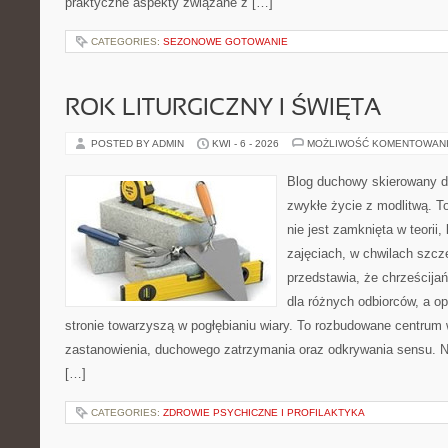
praktyczne aspekty związane z […]
CATEGORIES:
SEZONOWE GOTOWANIE
ROK LITURGICZNY I ŚWIĘTA
POSTED BY ADMIN
KWI - 6 - 2026
MOŻLIWOŚĆ KOMENTOWAN
Blog duchowy skierowany do
zwykłe życie z modlitwą. T
nie jest zamknięta w teorii,
zajęciach, w chwilach szcz
przedstawia, że chrześcij
dla różnych odbiorców, a o
stronie towarzyszą w pogłębianiu wiary. To rozbudowane centrum 
zastanowienia, duchowego zatrzymania oraz odkrywania sensu. N
[…]
CATEGORIES:
ZDROWIE PSYCHICZNE I PROFILAKTYKA