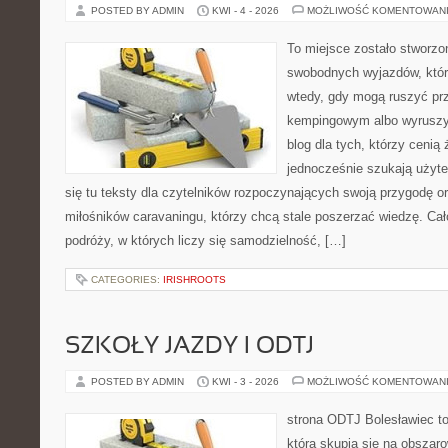
POSTED BY ADMIN
KWI - 4 - 2026
MOŻLIWOŚĆ KOMENTOWAN
To miejsce zostało stworzo
swobodnych wyjazdów, któr
wtedy, gdy mogą ruszyć prz
kempingowym albo wyruszy
blog dla tych, którzy cenią ż
jednocześnie szukają użyte
się tu teksty dla czytelników rozpoczynających swoją przygodę 
miłośników caravaningu, którzy chcą stale poszerzać wiedzę. Cał
podróży, w których liczy się samodzielność, […]
CATEGORIES:
IRISHROOTS
SZKOŁY JAZDY I ODTJ
POSTED BY ADMIN
KWI - 3 - 2026
MOŻLIWOŚĆ KOMENTOWAN
strona ODTJ Bolesławiec to
która skupia się na obszaro