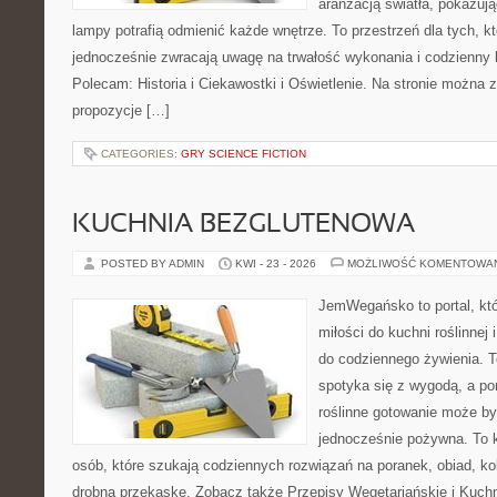
aranżacją światła, pokazuj
lampy potrafią odmienić każde wnętrze. To przestrzeń dla tych, kt
jednocześnie zwracają uwagę na trwałość wykonania i codzienny 
Polecam: Historia i Ciekawostki i Oświetlenie. Na stronie można 
propozycje […]
CATEGORIES:
GRY SCIENCE FICTION
KUCHNIA BEZGLUTENOWA
POSTED BY ADMIN
KWI - 23 - 2026
MOŻLIWOŚĆ KOMENTOWA
JemWegańsko to portal, któ
miłości do kuchni roślinnej
do codziennego żywienia. T
spotyka się z wygodą, a po
roślinne gotowanie może by
jednocześnie pożywna. To
osób, które szukają codziennych rozwiązań na poranek, obiad, ko
drobną przekąskę. Zobacz także Przepisy Wegetariańskie i Kuchni