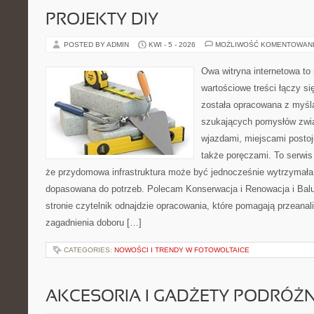
PROJEKTY DIY
POSTED BY ADMIN
KWI - 5 - 2026
MOŻLIWOŚĆ KOMENTOWAN
Owa witryna internetowa to
wartościowe treści łączy si
została opracowana z myślą
szukających pomysłów zwią
wjazdami, miejscami posto
także poręczami. To serwis
że przydomowa infrastruktura może być jednocześnie wytrzymała, 
dopasowana do potrzeb. Polecam Konserwacja i Renowacja i Balus
stronie czytelnik odnajdzie opracowania, które pomagają przeana
zagadnienia doboru […]
CATEGORIES:
NOWOŚCI I TRENDY W FOTOWOLTAICE
AKCESORIA I GADŻETY PODRÓŻN