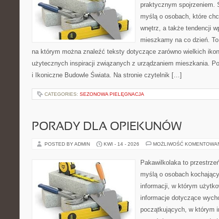
praktycznym spojrzeniem. S
myślą o osobach, które ch
wnętrz, a także tendencji w
mieszkamy na co dzień. To
na którym można znaleźć teksty dotyczące zarówno wielkich ikon a
użytecznych inspiracji związanych z urządzaniem mieszkania. Pol
i Ikoniczne Budowle Świata. Na stronie czytelnik […]
CATEGORIES:
SEZONOWA PIELĘGNACJA
PORADY DLA OPIEKUNÓW
POSTED BY ADMIN
KWI - 14 - 2026
MOŻLIWOŚĆ KOMENTOWA
Pakawilkolaka to przestrzeń
myślą o osobach kochający
informacji, w którym użytk
informacje dotyczące wycho
początkujących, w którym in