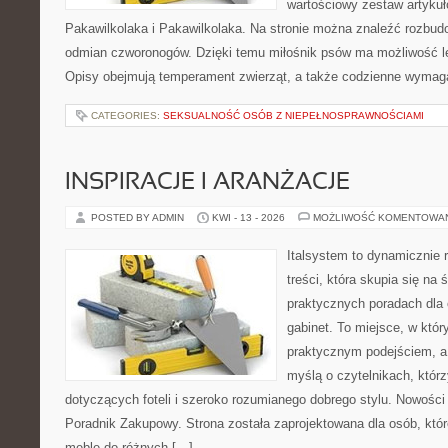
wartościowy zestaw artykułó
Pakawilkolaka i Pakawilkolaka. Na stronie można znaleźć rozbud
odmian czworonogów. Dzięki temu miłośnik psów ma możliwość le
Opisy obejmują temperament zwierząt, a także codzienne wymag
CATEGORIES:
SEKSUALNOŚĆ OSÓB Z NIEPEŁNOSPRAWNOŚCIAMI
INSPIRACJE I ARANŻACJE
POSTED BY ADMIN
KWI - 13 - 2026
MOŻLIWOŚĆ KOMENTOWA
Italsystem to dynamicznie r
treści, która skupia się na 
praktycznych poradach dla
gabinet. To miejsce, w któr
praktycznym podejściem, a
myślą o czytelnikach, którz
dotyczących foteli i szeroko rozumianego dobrego stylu. Nowości t
Poradnik Zakupowy. Strona została zaprojektowana dla osób, któ
meble do różnych […]