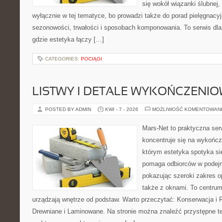
się wokół wiązanki ślubnej,
wyłącznie w tej tematyce, bo prowadzi także do porad pielęgnacyj
sezonowości, trwałości i sposobach komponowania. To serwis dla
gdzie estetyka łączy […]
CATEGORIES:
POCIĄGI
LISTWY I DETALE WYKOŃCZENI
POSTED BY ADMIN
KWI - 7 - 2026
MOŻLIWOŚĆ KOMENTOWAN
Mars-Net to praktyczna ser
koncentruje się na wykończ
którym estetyka spotyka si
pomaga odbiorców w podejm
pokazując szeroki zakres o
także z oknami. To centrum
urządzają wnętrze od podstaw. Warto przeczytać: Konserwacja i 
Drewniane i Laminowane. Na stronie można znaleźć przystępne te