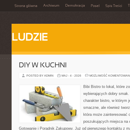
Archiwum
Demokracja
T
Strona główna
Poseł
Spis Treści
LUDZIE
DIY W KUCHNI
POSTED BY ADMIN
MAJ - 4 - 2026
MOŻLIWOŚĆ KOMENTOWAN
Bibi Bistro to lokal, które 
wybierających dobry smak. 
charakter bistro, w którym 
smaczne, ale również twor
która może zainteresować 
poszukujących miejsca na
Gotowanie i Poradnik Zakupowy. Już od pierwszego kontaktu z 