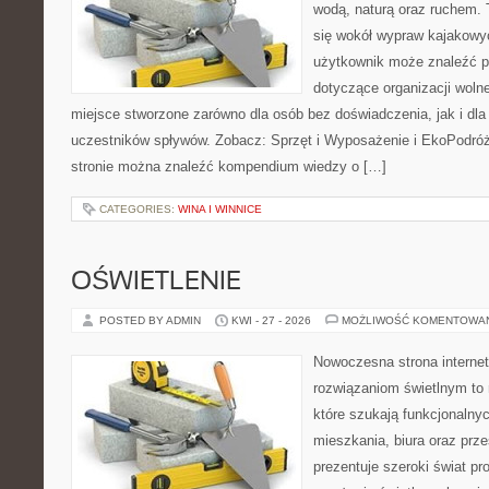
wodą, naturą oraz ruchem. 
się wokół wypraw kajakowy
użytkownik może znaleźć 
dotyczące organizacji woln
miejsce stworzone zarówno dla osób bez doświadczenia, jak i dl
uczestników spływów. Zobacz: Sprzęt i Wyposażenie i EkoPodró
stronie można znaleźć kompendium wiedzy o […]
CATEGORIES:
WINA I WINNICE
OŚWIETLENIE
POSTED BY ADMIN
KWI - 27 - 2026
MOŻLIWOŚĆ KOMENTOWA
Nowoczesna strona interne
rozwiązaniom świetlnym to 
które szukają funkcjonalnyc
mieszkania, biura oraz prz
prezentuje szeroki świat p