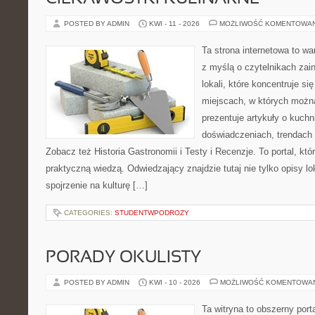
POSTED BY ADMIN
KWI - 11 - 2026
MOŻLIWOŚĆ KOMENTOWA
Ta strona internetowa to w
z myślą o czytelnikach za
lokali, które koncentruje si
miejscach, w których możn
prezentuje artykuły o kuchn
doświadczeniach, trendach i
Zobacz też Historia Gastronomii i Testy i Recenzje. To portal, któ
praktyczną wiedzą. Odwiedzający znajdzie tutaj nie tylko opisy lok
spojrzenie na kulturę […]
CATEGORIES:
STUDENTWPODROZY
PORADY OKULISTY
POSTED BY ADMIN
KWI - 10 - 2026
MOŻLIWOŚĆ KOMENTOWA
Ta witryna to obszerny por