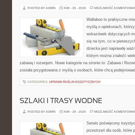
POSTED BY ADMIN
KWI - 30 - 2026
MOŻLIWOŚĆ KOMENTOWA
Wallaboo to praktyczne mie
myślą o opiekunach, którz
wskazówek dotyczących mał
się na tym, co w pierwszych
dziecka jest naprawdę ważn
którym można znaleźć wiel
zabawą i rozwojem. Nowe kategorie na stronie to: Zabawa i Rozwó
została przygotowana z myślą o osobach, które chcą podejmowa
CATEGORIES:
UPRAWA ROŚLIN EGZOTYCZNYCH
SZLAKI I TRASY WODNE
POSTED BY ADMIN
KWI - 29 - 2026
MOŻLIWOŚĆ KOMENTOWA
Serwis poświęcony turystyc
przestrzeń dla osób, które 