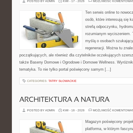
POSTED BY ADMIN
KWI - 17 - 2026
MOŻLIWOŚĆ KOMENTOWA
Ten serwis online to nowocz
osób, które interesują się 
strefą odpoczynku, hydrom
rozumianym wyciszeniem. T
myślą o osobach szukającyc
regeneracji. Można tu znal
początkujących, ale również dla czytelników oczekujących szers
także Baseny Domowe i Ogrodowe i Domowe Wellness. Wyróżnikie
tematyka. To nie tylko portal poświęcony samym […]
CATEGORIES:
TATRY SŁOWACKIE
ARCHITEKTURA A NATURA
POSTED BY ADMIN
KWI - 16 - 2026
MOŻLIWOŚĆ KOMENTOWA
Magazyn poświęcony projekt
platforma, w którym fascyn