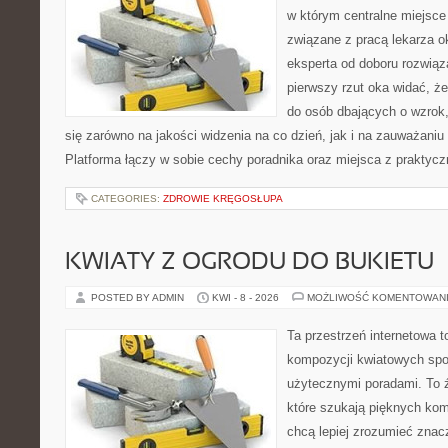
w którym centralne miejsce
związane z pracą lekarza ok
eksperta od doboru rozwiąz
pierwszy rzut oka widać, że
do osób dbających o wzrok,
się zarówno na jakości widzenia na co dzień, jak i na zauważani
Platforma łączy w sobie cechy poradnika oraz miejsca z prakty
CATEGORIES:
ZDROWIE KRĘGOSŁUPA
KWIATY Z OGRODU DO BUKIETU
POSTED BY ADMIN
KWI - 8 - 2026
MOŻLIWOŚĆ KOMENTOWAN
Ta przestrzeń internetowa t
kompozycji kwiatowych spot
użytecznymi poradami. To 
które szukają pięknych kom
chcą lepiej zrozumieć znac