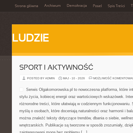
Archiwum
Demokracja
T
Strona główna
Poseł
Spis Treści
LUDZIE
SPORT I AKTYWNOŚĆ
POSTED BY ADMIN
MAJ - 10 - 2026
MOŻLIWOŚĆ KOMENTOWA
Serwis Olgakomorowska.pl 
które integruje zainteresowa
energii oraz wartościowych
znaleźć tutaj różnorodne tre
codziennym funkcjonowaniu
z myślą o osobach, które do
harmonii i balansu. W obrębie portalu można znaleźć teksty doty