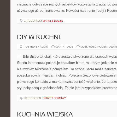
POSTED BY ADMIN
MAJ - 4 - 2026
MOŻLIWOŚĆ KOMENTOWAN
Rentdabcar to rozbudowany 
przygotowany z myślą o os
wynajem samochodu. Strona
tematów związanych z sam
może być wygodnym miejsc
jak i dla tych, którzy dopier
samochodów. To portal, w którym można znaleźć inspiracje doty
korzystania z auta, od poszukiwania samochodu używanego aż p
stronie Testy i Recenzje i Historie Kierowców […]
CATEGORIES:
MARKI Z DUSZĄ
DIY W KUCHNI
POSTED BY ADMIN
MAJ - 4 - 2026
MOŻLIWOŚĆ KOMENTOWAN
Bibi Bistro to lokal, które 