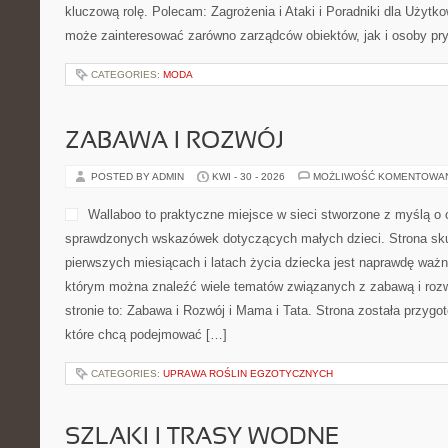
przyciągać uwagę użytkowni
podejście do prezentowania 
przypadkowy zbiór treści, lecz czytelna przestrzeń, w której waż
wartość publikowanych materiałów. Nowości na stronie: Zwierzęta
Zwierzęta w Gospodarstwie. Strona Madlennn może […]
CATEGORIES:
MONTRAVELS
BEZPIECZEŃSTWO W FIRMIE
POSTED BY ADMIN
MAJ - 1 - 2026
MOŻLIWOŚĆ KOMENTOWAN
Marka Ochrona Twierdza to 
tematyce zabezpieczeń w s
została zaprojektowana z m
instytucjach, które oczeku
zakresie ochrony osób. J
Twierdza budzi pozytywne o
wartościami, które w branży ochrony mają kluczową rolę. Polecam:
Poradniki dla Użytkowników. To serwis, która może zainteresow