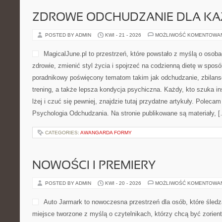
Nowoczesna strona interne
rozwiązaniom świetlnym to 
które szukają funkcjonalnyc
mieszkania, biura oraz prz
prezentuje szeroki świat p
aranżacją światła, pokazuj
lampy potrafią odmienić każde wnętrze. To przestrzeń dla tych, kt
jednocześnie zwracają uwagę na trwałość wykonania i codzienny 
Polecam: Historia i Ciekawostki i Oświetlenie. Na stronie można 
propozycje […]
CATEGORIES:
GRY SCIENCE FICTION
KUCHNIA BEZGLUTENOWA
POSTED BY ADMIN
KWI - 23 - 2026
MOŻLIWOŚĆ KOMENTOWA
JemWegańsko to portal, któ
miłości do kuchni roślinnej