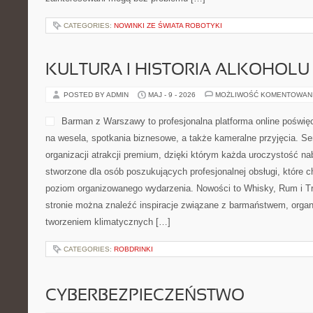
siebie, wellness, a także inspiracji wnętrzarskich. Publikacje są
zrozumiały, dzięki czemu wszyscy zainteresowani mogą bez pro
CATEGORIES:
NOWINKI ZE ŚWIATA ROBOTYKI
KULTURA I HISTORIA ALKOHOLU
POSTED BY ADMIN
MAJ - 9 - 2026
MOŻLIWOŚĆ KOMENTOWAN
Barman z Warszawy to profe
poświęcona organizacji drin
biznesowe, a także kameral
się na organizacji atrakcji
uroczystość nabiera eleganc
osób poszukujących profesj
zadbać o najwyższy poziom organizowanego wydarzenia. Nowości
Starzone i Drinki. Na stronie można znaleźć inspiracje związane
wydarzeń oraz tworzeniem klimatycznych […]