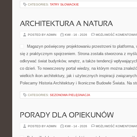
żywienie, codzienny trening
psychiczna. Każdy, kto szuka inspiracji, aby jeść lepiej, żyć lżej 
tutaj przydatne artykuły. Polecam Poradniki Odchudzania i Psyc
stronie publikowane są materiały, […]
CATEGORIES:
AWANGARDA FORMY
NOWOŚCI I PREMIERY
POSTED BY ADMIN
KWI - 20 - 2026
MOŻLIWOŚĆ KOMENTOWA
Auto Jarmark to nowoczesna
śledzą światem pojazdów. 
o czytelnikach, którzy chcą
tematach związanych z mot
szukają treści podanych w 
sposób. Strona skupia się 
fanów czterech kółek oraz osób obserwujących rozwój branży jes
technologiach, trendach rynkowych, bezpieczeństwie, ekologii, t
codziennych zagadnieniach związanych z użytkowaniem […]