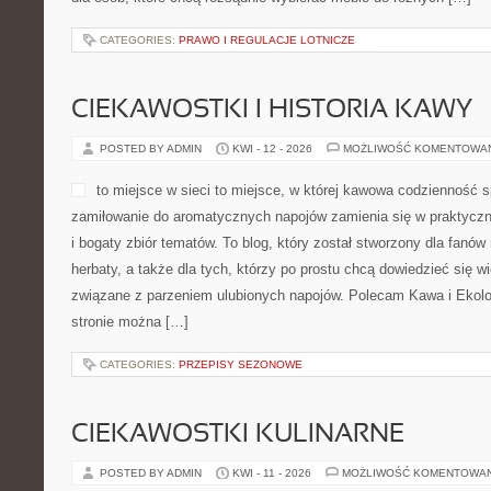
ARCHITEKTURA A NATURA
POSTED BY ADMIN
KWI - 16 - 2026
MOŻLIWOŚĆ KOMENTOWA
Magazyn poświęcony projekt
platforma, w którym fascyn
praktycznym spojrzeniem. S
myślą o osobach, które ch
wnętrz, a także tendencji w
mieszkamy na co dzień. To
na którym można znaleźć teksty dotyczące zarówno wielkich ikon a
użytecznych inspiracji związanych z urządzaniem mieszkania. Pol
i Ikoniczne Budowle Świata. Na stronie czytelnik […]
CATEGORIES:
SEZONOWA PIELĘGNACJA
PORADY DLA OPIEKUNÓW
POSTED BY ADMIN
KWI - 14 - 2026
MOŻLIWOŚĆ KOMENTOWA