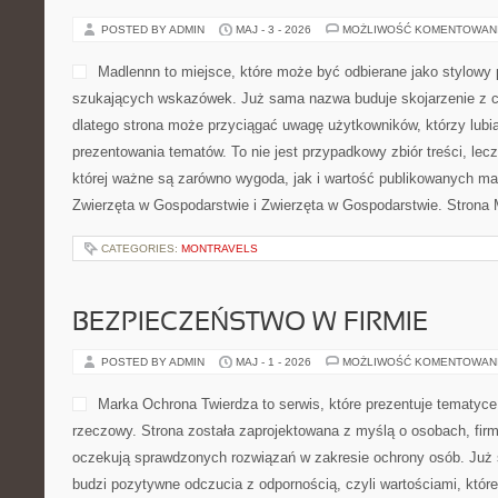
wybierających dobry smak. 
charakter bistro, w którym 
smaczne, ale również twor
która może zainteresować 
poszukujących miejsca na
Gotowanie i Poradnik Zakupowy. Już od pierwszego kontaktu z 
wrażenie, że ta przestrzeń stawia na przyjazny styl połączoną z g
przypadkowa prezentacja […]
CATEGORIES:
SPRZĘT DOMOWY
KUCHNIA WIEJSKA
POSTED BY ADMIN
MAJ - 3 - 2026
MOŻLIWOŚĆ KOMENTOWAN
Madlennn to miejsce, które
stylowy punkt w sieci dla 
wskazówek. Już sama nazwa
czymś zapamiętywalnym, d