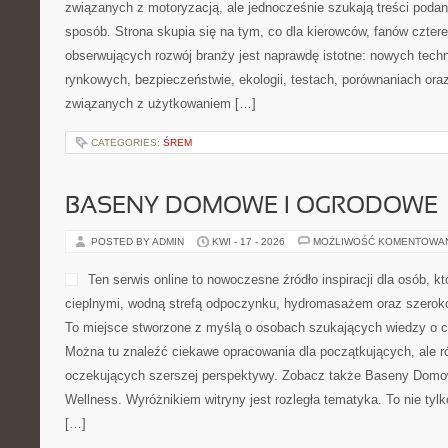
do codziennego żywienia. T
spotyka się z wygodą, a po
roślinne gotowanie może by
jednocześnie pożywna. To
osób, które szukają codziennych rozwiązań na poranek, obiad, ko
drobną przekąskę. Zobacz także Przepisy Wegetariańskie i Kuchni
praktyczne pomysły […]
CATEGORIES:
ERGONOMIA PRACY PRZY KOMPUTERZE
ZDROWE ODCHUDZANIE DLA K
POSTED BY ADMIN
KWI - 21 - 2026
MOŻLIWOŚĆ KOMENTOWA
MagicalJune.pl to przestrze
osobach, które chcą zadbać
życia i spojrzeć na codzie
praktyczny. To serwis por
tematom takim jak odchudz