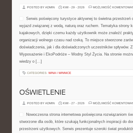
obiektów, jak i osoby prywatne, dla […]
CATEGORIES:
MODA
ZABAWA I ROZWÓJ
POSTED BY ADMIN
KWI - 30 - 2026
MOŻLIWOŚĆ KOMENTOWA
Wallaboo to praktyczne mie
myślą o opiekunach, którz
wskazówek dotyczących mał
się na tym, co w pierwszych
dziecka jest naprawdę ważn
którym można znaleźć wiel
zabawą i rozwojem. Nowe kategorie na stronie to: Zabawa i Rozwó
została przygotowana z myślą o osobach, które chcą podejmowa
CATEGORIES:
UPRAWA ROŚLIN EGZOTYCZNYCH