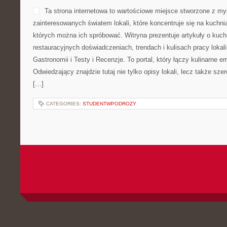
Pakawilkolaka to przestrzeń
myślą o osobach kochający
informacji, w którym użytk
informacje dotyczące wycho
początkujących, w którym in
wartościowy zestaw artykułó
Pakawilkolaka i Pakawilkolaka. Na stronie można znaleźć rozbud
odmian czworonogów. Dzięki temu miłośnik psów ma możliwość le
Opisy obejmują temperament zwierząt, a także codzienne wymag
CATEGORIES:
SEKSUALNOŚĆ OSÓB Z NIEPEŁNOSPRAWNOŚCIAMI
INSPIRACJE I ARANŻACJE
POSTED BY ADMIN
KWI - 13 - 2026
MOŻLIWOŚĆ KOMENTOWA
Italsystem to dynamicznie r
treści, która skupia się na 
praktycznych poradach dla