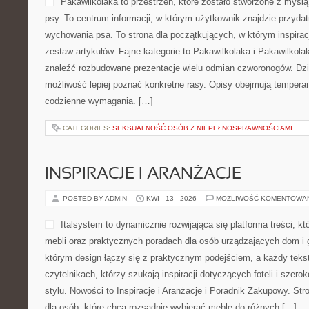
CATEGORIES:
ŚREM
BASENY DOMOWE I OGRODOWE
POSTED BY ADMIN
KWI - 17 - 2026
MOŻLIWOŚĆ KOMENTOWA
Ten serwis online to nowocz
osób, które interesują się 
strefą odpoczynku, hydrom
rozumianym wyciszeniem. T
myślą o osobach szukającyc
regeneracji. Można tu znal
początkujących, ale również dla czytelników oczekujących szers
także Baseny Domowe i Ogrodowe i Domowe Wellness. Wyróżnikie
tematyka. To nie tylko portal poświęcony samym […]
CATEGORIES:
TATRY SŁOWACKIE