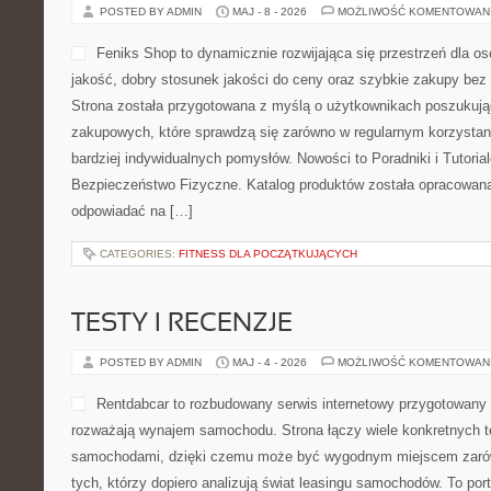
CATEGORIES:
ROBDRINKI
CYBERBEZPIECZEŃSTWO
POSTED BY ADMIN
MAJ - 8 - 2026
MOŻLIWOŚĆ KOMENTOWAN
Feniks Shop to dynamicznie
dla osób, które cenią wyso
jakości do ceny oraz szyb
z domu. Strona została pr
użytkownikach poszukującyc
zakupowych, które sprawdz
korzystaniu, jak i podczas realizacji bardziej indywidualnych pom
Tutoriale i Monitoring i Bezpieczeństwo Fizyczne. Katalog produ
taki sposób, aby odpowiadać na […]
CATEGORIES:
FITNESS DLA POCZĄTKUJĄCYCH
TESTY I RECENZJE