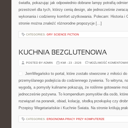
SZLAKI I TRASY WODNE
POSTED BY ADMIN
KWI - 29 - 2026
MOŻLIWOŚĆ KOMENTOWA
Serwis poświęcony turystyc
przestrzeń dla osób, które 
wodą, naturą oraz ruchem. 
się wokół wypraw kajakowy
użytkownik może znaleźć 
dotyczące organizacji woln
miejsce stworzone zarówno dla osób bez doświadczenia, jak i dl
uczestników spływów. Zobacz: Sprzęt i Wyposażenie i EkoPodró
stronie można znaleźć kompendium wiedzy o […]
CATEGORIES:
WINA I WINNICE
OŚWIETLENIE
POSTED BY ADMIN
KWI - 27 - 2026
MOŻLIWOŚĆ KOMENTOWA