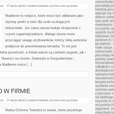
samochodach
pozwalają po
KUCHNIA
026
MOŻLIWOŚĆ KOMENTOWANIA
ZOSTAŁA WYŁĄCZONA
WIEJSKA
bardziej prz
wpisuje się 
Madlennn to miejsce, które może być odbierane jako
dobrze zint
typu park an
stylowy punkt w sieci dla osób szukających
rowerowymi. 
wskazówek. Już sama nazwa buduje skojarzenie z
oczywisty wy
sposób myśl
czymś zapamiętywalnym, dlatego strona może
traktować dr
punktem A i
przyciągać uwagę użytkowników, którzy lubią autorskie
jej wartość.
podejście do prezentowania tematów. To nie jest
małe stacje,
samochodu a
ytelna przestrzeń, w której ważne są zarówno wygoda, jak i
pozostają n
 Nowości na stronie: Zwierzęta w Gospodarstwie i
pewnej uważn
różnorodność
na Madlennn może […]
odległości są
doświadczeni
sprawna kol
niezależność
bezpieczeńs
wysłania nas
wożenia aute
 W FIRMIE
częściowo z
od wielkiego 
BEZPIECZEŃSTWO
026
MOŻLIWOŚĆ KOMENTOWANIA
ZOSTAŁA WYŁĄCZONA
turystów to 
W
oczywistych
FIRMIE
argument, ż
Marka Ochrona Twierdza to serwis, które prezentuje
mieszkańców