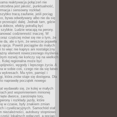
sama reaktywacja połączeń nie
otrzebna jest jakość, punktualność,
ormacja i sensowny rozkład.
zybko tracą zaufanie, jeśli pociąg
ko, bywa odwoływany albo nie da się
 przesiąść dalej. Jednak tam, gdzie
a dobrze, efekty potrafią być
szybkie. Ludzie wracają na perony.
lanować codzienność inaczej. W
raz częściej mówi się nie o tym, że
ie da, ale o tym, że wreszcie pojawiła
a opcja. Powrót pociągów do małych
 to więc nie kaprys ani nostalgiczny
ważny element nowoczesnego myślenia
tórym rozwój nie kończy się na wielkich
. Kolej regionalna może być
pójności, wygody i lepszego życia. A
ma w sobie coś, czego nie da się łatwo
a wykresach. Ma rytm, pamięć i
ogi, która znów staje się dostępna. Dla
c to naprawdę początek nowego
lat wydawało się, że kolej w małych
iach jest wspomnieniem minionej
ięte dworce, zarośnięte tory,
perony i rozkłady jazdy, które
ię w czasie, były znakiem zmian
ch i cywilizacyjnych. Samochód stał
m niezależności, autobusy stopniowo
część lokalnych połączeń, a pociąg