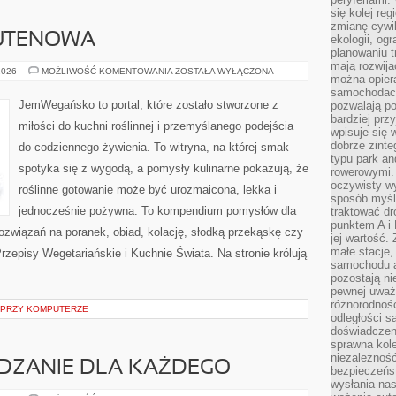
się kolej re
zmianę cywil
UTENOWA
ekologii, og
planowaniu t
mają rozwij
KUCHNIA
2026
MOŻLIWOŚĆ KOMENTOWANIA
ZOSTAŁA WYŁĄCZONA
można opier
BEZGLUTENOWA
samochodach
JemWegańsko to portal, które zostało stworzone z
pozwalają po
bardziej prz
miłości do kuchni roślinnej i przemyślanego podejścia
wpisuje się 
dobrze zint
do codziennego żywienia. To witryna, na której smak
typu park an
spotyka się z wygodą, a pomysły kulinarne pokazują, że
rowerowymi. 
oczywisty wy
roślinne gotowanie może być urozmaicona, lekka i
sposób myśl
jednocześnie pożywna. To kompendium pomysłów dla
traktować dr
punktem A i
ozwiązań na poranek, obiad, kolację, słodką przekąskę czy
jej wartość.
małe stacje,
zepisy Wegetariańskie i Kuchnie Świata. Na stronie królują
samochodu a
pozostają n
pewnej uważn
różnorodność
 PRZY KOMPUTERZE
odległości są
doświadczeni
sprawna kol
niezależność
ZANIE DLA KAŻDEGO
bezpieczeńs
wysłania nas