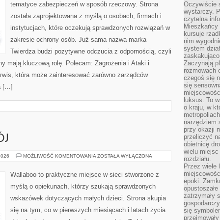
tematyce zabezpieczeń w sposób rzeczowy. Strona
Oczywiście 
wystarczy. P
została zaprojektowana z myślą o osobach, firmach i
czytelna inf
Mieszkańcy s
instytucjach, które oczekują sprawdzonych rozwiązań w
kursuje rzad
zakresie ochrony osób. Już sama nazwa marka
nim wygodnie
system dział
Twierdza budzi pozytywne odczucia z odpornością, czyli
zaskakująco 
ny mają kluczową rolę. Polecam: Zagrożenia i Ataki i
Zaczynają p
rozmowach co
erwis, która może zainteresować zarówno zarządców
czegoś się n
się sensown
a […]
miejscowości
luksus. To 
o kraju, w k
metropoliach
narzędziem s
przy okazji 
przeliczyć n
ÓJ
obietnicę dr
wielu miejs
ZABAWA
2026
MOŻLIWOŚĆ KOMENTOWANIA
ZOSTAŁA WYŁĄCZONA
rozdziału.
I
Przez wiele 
ROZWÓJ
miejscowośc
Wallaboo to praktyczne miejsce w sieci stworzone z
epoki. Zamkn
myślą o opiekunach, którzy szukają sprawdzonych
opustoszałe 
zatrzymały s
wskazówek dotyczących małych dzieci. Strona skupia
gospodarczy
się na tym, co w pierwszych miesiącach i latach życia
się symbole
przejmowały 