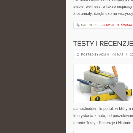
siebie, wellness, a także inspirac
zrozumiały, dzięki czemu wszysc
CATEGORIES:
NOWINKI ZE ŚWIATA
TESTY I RECENZJ
POSTED BY ADMIN
MAJ - 4 - 2
samochodów. To portal, w którym 
korzystania z auta, od poszukiw
stronie Testy i Recenzje i Histori