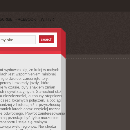
SCRIBE
FACEBOOK
TWITTER
lat wydawało się, że kolej w małych
iach jest wspomnieniem minionej
ięte dworce, zarośnięte tory,
perony i rozkłady jazdy, które
ię w czasie, były znakiem zmian
ch i cywilizacyjnych. Samochód stał
m niezależności, autobusy stopniowo
część lokalnych połączeń, a pociąg
bardziej z historią niż z przyszłością.
atnich latach coraz częściej można
ś odwrotnego. Powrót zainteresowania
nalną przestaje być tylko marzeniem
ransportu i staje się realnym
ozwoju wielu regionów. Nie chodzi