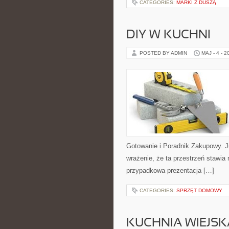
CATEGORIES:
MARKI Z DUSZĄ
DIY W KUCHNI
POSTED BY ADMIN
MAJ - 4 - 2
Gotowanie i Poradnik Zakupowy. 
wrażenie, że ta przestrzeń stawia 
przypadkowa prezentacja […]
CATEGORIES:
SPRZĘT DOMOWY
KUCHNIA WIEJSK