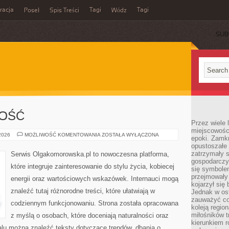
acja
Tagi
Tagi
Poseł
Spis Treści
Wódz
SUB
NOŚĆ
Przez wiele 
miejscowośc
SPORT
 2026
MOŻLIWOŚĆ KOMENTOWANIA
ZOSTAŁA WYŁĄCZONA
epoki. Zamkn
I
opustoszałe 
AKTYWNOŚĆ
zatrzymały s
Serwis Olgakomorowska.pl to nowoczesna platforma,
gospodarczy
które integruje zainteresowanie do stylu życia, kobiecej
się symbole
przejmowały 
energii oraz wartościowych wskazówek. Internauci mogą
kojarzył się 
znaleźć tutaj różnorodne treści, które ułatwiają w
Jednak w ost
zauważyć co
codziennym funkcjonowaniu. Strona została opracowana
koleją regio
miłośników t
z myślą o osobach, które doceniają naturalności oraz
kierunkiem r
talu można znaleźć teksty dotyczące trendów, dbania o