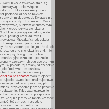
. Komunikacja zbiorowa staje się
 alternatywą, a nie wyłącznie
 dla tych, którzy nie mają innego
wrót pociągów oznacza również
la samych miejscowości. Dworzec nie
ż ruiną ani pustym budynkiem. Może
ę wizytówką, punktem orientacyjnym i
kół którego rozwija się lokalna
 pobliżu pojawiają się usługi, małe
arnie, parkingi przesiadkowe i
ra rowerowa. Mieszkańcy odzyskują
 ich miejscowość jest częścią
y, że nie została pominięta i że da się
eć bez logistycznej ekwilibrystyki. To
czenie psychologiczne. Dobre
komunikacyjne wzmacnia poczucie
egionu w szerszym obiegu społecznym
ym. W połowie tej zmiany szczególnie
ą się środowiska miłośników
istorii kolei i lokalnego rozwoju, a
portal dla pasjonatów
bywa miejscem,
ntuje się dawne linie, analizuje nowe
porównuje rozkłady i pokazuje, jak
mienić przywrócenie jednego pozornie
o połączenia. Takie zaangażowanie
st bardzo potrzebne, bo przypomina
że kolej nie jest tylko tabelą kosztów.
pamięć, tożsamość i narzędzie
a szans między centrum a
 Warto zwrócić uwagę, że odradzająca