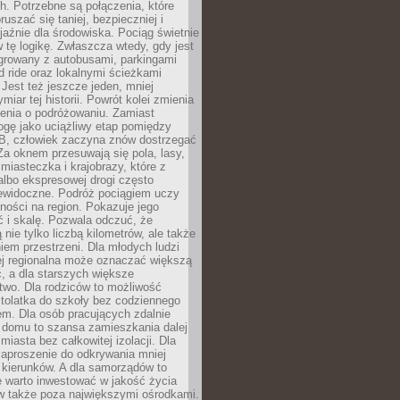
. Potrzebne są połączenia, które
ruszać się taniej, bezpieczniej i
yjaźnie dla środowiska. Pociąg świetnie
w tę logikę. Zwłaszcza wtedy, gdy jest
egrowany z autobusami, parkingami
d ride oraz lokalnymi ścieżkami
Jest też jeszcze jeden, mniej
miar tej historii. Powrót kolei zmienia
enia o podróżowaniu. Zamiast
ogę jako uciążliwy etap pomiędzy
 B, człowiek zaczyna znów dostrzegać
 Za oknem przesuwają się pola, lasy,
 miasteczka i krajobrazy, które z
lbo ekspresowej drogi często
iewidoczne. Podróż pociągiem uczy
ości na region. Pokazuje jego
 i skalę. Pozwala odczuć, że
 nie tylko liczbą kilometrów, ale także
em przestrzeni. Dla młodych ludzi
ej regionalna może oznaczać większą
, a dla starszych większe
two. Dla rodziców to możliwość
tolatka do szkoły bez codziennego
m. Dla osób pracujących zdalnie
 domu to szansa zamieszkania dalej
miasta bez całkowitej izolacji. Dla
zaproszenie do odkrywania mniej
 kierunków. A dla samorządów to
e warto inwestować w jakość życia
 także poza największymi ośrodkami.