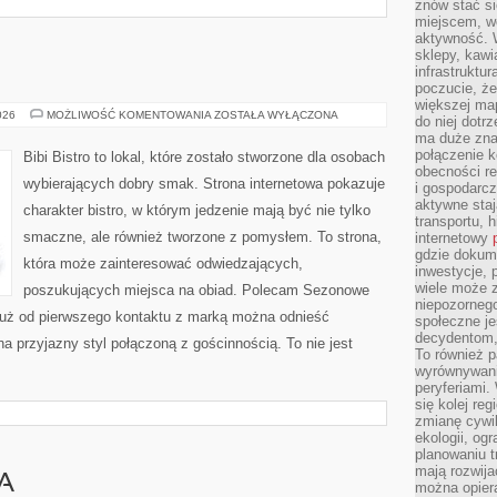
znów stać si
miejscem, wo
aktywność. W
sklepy, kawi
infrastruktu
poczucie, że
większej map
DIY
026
MOŻLIWOŚĆ KOMENTOWANIA
ZOSTAŁA WYŁĄCZONA
do niej dotrz
W
ma duże zna
KUCHNI
połączenie 
Bibi Bistro to lokal, które zostało stworzone dla osobach
obecności r
wybierających dobry smak. Strona internetowa pokazuje
i gospodarcz
aktywne staj
charakter bistro, w którym jedzenie mają być nie tylko
transportu, h
smaczne, ale również tworzone z pomysłem. To strona,
internetowy
gdzie dokume
która może zainteresować odwiedzających,
inwestycje, 
wiele może z
poszukujących miejsca na obiad. Polecam Sezonowe
niepozorneg
Już od pierwszego kontaktu z marką można odnieść
społeczne je
decydentom, 
na przyjazny styl połączoną z gościnnością. To nie jest
To również 
wyrównywani
peryferiami.
się kolej re
zmianę cywil
ekologii, og
planowaniu t
mają rozwij
A
można opier