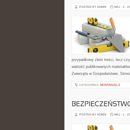
POSTED BY ADMIN
MAJ - 3 - 2
przypadkowy zbiór treści, lecz cz
wartość publikowanych materiałów.
Zwierzęta w Gospodarstwie. Stro
CATEGORIES:
MONTRAVELS
BEZPIECZEŃSTWO
POSTED BY ADMIN
MAJ - 1 - 2