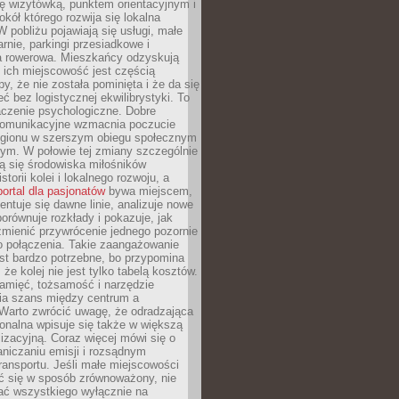
ę wizytówką, punktem orientacyjnym i
kół którego rozwija się lokalna
 pobliżu pojawiają się usługi, małe
arnie, parkingi przesiadkowe i
ra rowerowa. Mieszkańcy odzyskują
 ich miejscowość jest częścią
y, że nie została pominięta i że da się
eć bez logistycznej ekwilibrystyki. To
czenie psychologiczne. Dobre
komunikacyjne wzmacnia poczucie
egionu w szerszym obiegu społecznym
ym. W połowie tej zmiany szczególnie
ą się środowiska miłośników
istorii kolei i lokalnego rozwoju, a
portal dla pasjonatów
bywa miejscem,
ntuje się dawne linie, analizuje nowe
porównuje rozkłady i pokazuje, jak
mienić przywrócenie jednego pozornie
o połączenia. Takie zaangażowanie
st bardzo potrzebne, bo przypomina
że kolej nie jest tylko tabelą kosztów.
pamięć, tożsamość i narzędzie
a szans między centrum a
 Warto zwrócić uwagę, że odradzająca
gionalna wpisuje się także w większą
izacyjną. Coraz więcej mówi się o
raniczaniu emisji i rozsądnym
ransportu. Jeśli małe miejscowości
ać się w sposób zrównoważony, nie
ać wszystkiego wyłącznie na