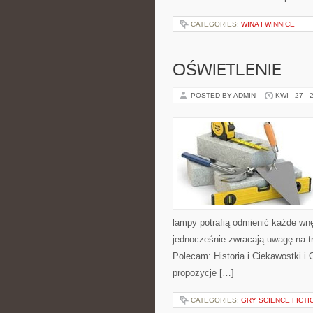
CATEGORIES:
WINA I WINNICE
OŚWIETLENIE
POSTED BY ADMIN
KWI - 27 - 
lampy potrafią odmienić każde wnęt
jednocześnie zwracają uwagę na t
Polecam: Historia i Ciekawostki i
propozycje […]
CATEGORIES:
GRY SCIENCE FICTI