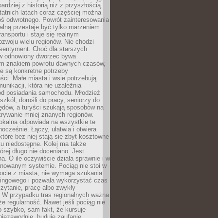
bardziej z historią niż z przyszłością.
atnich latach coraz częściej można
ś odwrotnego. Powrót zainteresowania
nalną przestaje być tylko marzeniem
ransportu i staje się realnym
ozwoju wielu regionów. Nie chodzi
 sentyment. Choć dla starszych
w odnowiony dworzec bywa
m znakiem powrotu dawnych czasów,
e są konkretne potrzeby
ci. Małe miasta i wsie potrzebują
unikacji, która nie uzależnia
od posiadania samochodu. Młodzież
szkół, dorośli do pracy, seniorzy do
zędów, a turyści szukają sposobów na
rywanie mniej znanych regionów.
lokalna odpowiada na wszystkie te
nocześnie. Łączy, ułatwia i otwiera
które bez niej stają się zbyt kosztowne
tu niedostępne. Kolej ma także
órej długo nie doceniano. Jest
a. O ile oczywiście działa sprawnie i w
anowanym systemie. Pociąg nie stoi w
locie z miasta, nie wymaga szukania
kingowego i pozwala wykorzystać czas
zytanie, pracę albo zwykły
 W przypadku tras regionalnych ważna
że regularność. Nawet jeśli pociąg nie
o szybko, sam fakt, że kursuje
 niezawodnie, buduje zaufanie