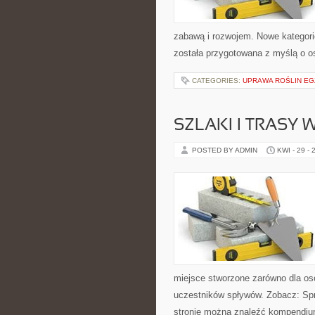
zabawą i rozwojem. Nowe kategorie
została przygotowana z myślą o 
CATEGORIES:
UPRAWA ROŚLIN E
SZLAKI I TRASY
POSTED BY ADMIN
KWI - 29 - 
miejsce stworzone zarówno dla os
uczestników spływów. Zobacz: Sp
stronie można znaleźć kompendiu