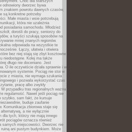
 sentyment. Choć dla starszych
w odnowiony dworzec bywa
m znakiem powrotu dawnych czasów,
e są konkretne potrzeby
ci. Małe miasta i wsie potrzebują
unikacji, która nie uzależnia
od posiadania samochodu. Młodzież
szkół, dorośli do pracy, seniorzy do
zędów, a turyści szukają sposobów na
rywanie mniej znanych regionów.
lokalna odpowiada na wszystkie te
nocześnie. Łączy, ułatwia i otwiera
które bez niej stają się zbyt kosztowne
tu niedostępne. Kolej ma także
órej długo nie doceniano. Jest
a. O ile oczywiście działa sprawnie i w
anowanym systemie. Pociąg nie stoi w
locie z miasta, nie wymaga szukania
kingowego i pozwala wykorzystać czas
zytanie, pracę albo zwykły
 W przypadku tras regionalnych ważna
że regularność. Nawet jeśli pociąg nie
o szybko, sam fakt, że kursuje
 niezawodnie, buduje zaufanie
. Komunikacja zbiorowa staje się
 alternatywą, a nie wyłącznie
 dla tych, którzy nie mają innego
wrót pociągów oznacza również
la samych miejscowości. Dworzec nie
ż ruiną ani pustym budynkiem. Może