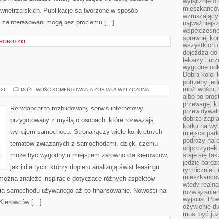
wyłącznie o
mieszkańcó
ji wnętrzarskich. Publikacje są tworzone w sposób
wzruszający
y zainteresowani mogą bez problemu […]
najważniejsz
współczesnoś
sprawnej kom
 ROBOTYKI
wszystkich 
dojeżdża do 
lekarzy i ur
wygodne odk
E
Dobra kolej 
potrzeby jed
możliwości, 
TESTY
026
MOŻLIWOŚĆ KOMENTOWANIA
ZOSTAŁA WYŁĄCZONA
I
albo po pros
RECENZJE
przewagę, kt
Rentdabcar to rozbudowany serwis internetowy
przewidywaln
dobrze zapl
przygotowany z myślą o osobach, które rozważają
korku na wy
wynajem samochodu. Strona łączy wiele konkretnych
miejsca par
podróży na c
tematów związanych z samochodami, dzięki czemu
odpoczynek.
może być wygodnym miejscem zarówno dla kierowców,
staje się tak
jedzie bardz
jak i dla tych, którzy dopiero analizują świat leasingu
rytmicznie i
mieszkańców
można znaleźć inspiracje dotyczące różnych aspektów
wtedy realną
ania samochodu używanego aż po finansowanie. Nowości na
rozwiązaniem
wyjścia. Po
e Kierowców […]
ożywienie d
musi być ju