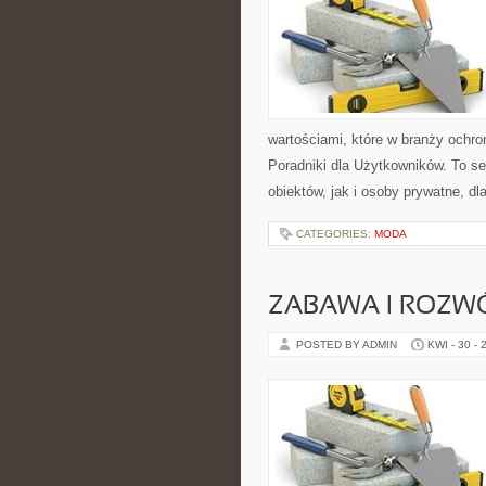
wartościami, które w branży ochro
Poradniki dla Użytkowników. To s
obiektów, jak i osoby prywatne, dl
CATEGORIES:
MODA
ZABAWA I ROZW
POSTED BY ADMIN
KWI - 30 - 