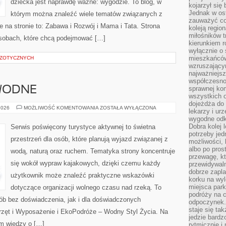
dziecka jest naprawdę ważne: wygodzie. To blog, w
kojarzył się 
Jednak w ost
którym można znaleźć wiele tematów związanych z
zauważyć co
 na stronie to: Zabawa i Rozwój i Mama i Tata. Strona
koleją regio
miłośników t
osobach, które chcą podejmować […]
kierunkiem r
wyłącznie o
mieszkańcó
GZOTYCZNYCH
wzruszający
najważniejsz
współczesnoś
 WODNE
sprawnej kom
wszystkich 
dojeżdża do 
SZLAKI
2026
MOŻLIWOŚĆ KOMENTOWANIA
ZOSTAŁA WYŁĄCZONA
lekarzy i ur
I
wygodne odk
TRASY
WODNE
Dobra kolej 
Serwis poświęcony turystyce aktywnej to świetna
potrzeby jed
przestrzeń dla osób, które planują wyjazd związanej z
możliwości, 
albo po pros
wodą, naturą oraz ruchem. Tematyka strony koncentruje
przewagę, kt
się wokół wypraw kajakowych, dzięki czemu każdy
przewidywaln
dobrze zapl
użytkownik może znaleźć praktyczne wskazówki
korku na wy
miejsca par
dotyczące organizacji wolnego czasu nad rzeką. To
podróży na c
ób bez doświadczenia, jak i dla doświadczonych
odpoczynek.
staje się tak
rzęt i Wyposażenie i EkoPodróże – Wodny Styl Życia. Na
jedzie bardz
m wiedzy o […]
rytmicznie i