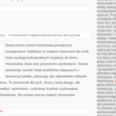
mieszkańców
wtedy realną
rozwiązaniem
wyjścia. Po
ożywienie d
musi być ju
znów stać si
miejscem, wo
aktywność. W
OŚWIETLENIE
2026
MOŻLIWOŚĆ KOMENTOWANIA
ZOSTAŁA WYŁĄCZONA
sklepy, kawi
infrastruktu
Nowoczesna strona internetowa poświęcona
poczucie, że
większej map
rozwiązaniom świetlnym to miejsce stworzone dla osób,
do niej dotrz
które szukają funkcjonalnych inspiracji do domu,
ma duże zna
połączenie 
mieszkania, biura oraz przestrzeni użytkowych. Serwis
obecności r
i gospodarcz
prezentuje szeroki świat produktów związanych z
aktywne staj
aranżacją światła, pokazując jak odpowiednio dobrane
transportu, h
internetowy
rze. To przestrzeń dla tych, którzy cenią design, ale
gdzie dokume
rwałość wykonania i codzienny komfort użytkowania.
inwestycje, 
wiele może z
 Oświetlenie. Na stronie można znaleźć różnorodne
niepozorneg
społeczne je
decydentom, 
To również 
ON
wyrównywani
peryferiami.