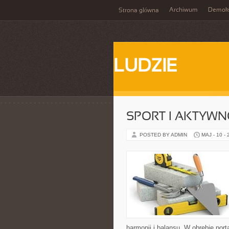
Archiwum
Demokr
Strona główna
LUDZIE
SPORT I AKTYW
POSTED BY ADMIN
MAJ - 10 -
harmonii i balansu. W obrębie por