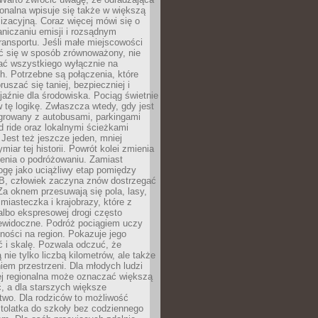
gionalna wpisuje się także w większą
izacyjną. Coraz więcej mówi się o
raniczaniu emisji i rozsądnym
ransportu. Jeśli małe miejscowości
ać się w sposób zrównoważony, nie
ać wszystkiego wyłącznie na
. Potrzebne są połączenia, które
ruszać się taniej, bezpieczniej i
yjaźnie dla środowiska. Pociąg świetnie
w tę logikę. Zwłaszcza wtedy, gdy jest
egrowany z autobusami, parkingami
d ride oraz lokalnymi ścieżkami
Jest też jeszcze jeden, mniej
miar tej historii. Powrót kolei zmienia
enia o podróżowaniu. Zamiast
ogę jako uciążliwy etap pomiędzy
 B, człowiek zaczyna znów dostrzegać
 Za oknem przesuwają się pola, lasy,
 miasteczka i krajobrazy, które z
lbo ekspresowej drogi często
iewidoczne. Podróż pociągiem uczy
ości na region. Pokazuje jego
 i skalę. Pozwala odczuć, że
 nie tylko liczbą kilometrów, ale także
em przestrzeni. Dla młodych ludzi
ej regionalna może oznaczać większą
, a dla starszych większe
two. Dla rodziców to możliwość
tolatka do szkoły bez codziennego