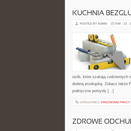
KUCHNIA BEZGL
POSTED BY ADMIN
KWI - 23 - 
osób, które szukają codziennych r
drobną przekąskę. Zobacz także Pr
praktyczne pomysły […]
CATEGORIES:
ERGONOMIA PRACY
ZDROWE ODCHUD