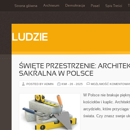
Archiwum
Demokracja
T
Strona główna
Poseł
Spis Treści
LUDZIE
ŚWIĘTE PRZESTRZENIE: ARCHITE
SAKRALNA W POLSCE
POSTED BY ADMIN
KWI - 26 - 2025
MOŻLIWOŚĆ KOMENTOWA
W Polsce nie brakuje piękny
kościołów i kaplic. Archite
arcydzieło, które przyciąga
świata. Czy znasz swoje ul