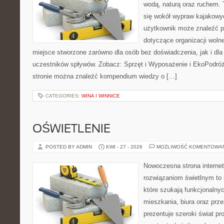
wodą, naturą oraz ruchem. 
się wokół wypraw kajakowy
użytkownik może znaleźć 
dotyczące organizacji woln
miejsce stworzone zarówno dla osób bez doświadczenia, jak i dl
uczestników spływów. Zobacz: Sprzęt i Wyposażenie i EkoPodró
stronie można znaleźć kompendium wiedzy o […]
CATEGORIES:
WINA I WINNICE
OŚWIETLENIE
POSTED BY ADMIN
KWI - 27 - 2026
MOŻLIWOŚĆ KOMENTOWA
Nowoczesna strona interne
rozwiązaniom świetlnym to 
które szukają funkcjonalnyc
mieszkania, biura oraz prz
prezentuje szeroki świat p