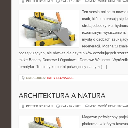
POSTED BY ADMIN
KWI - 17 - 2026
MOŻLIWOŚĆ KOMENTOWA
Ten serwis online to nowocz
osób, które interesują się 
strefą odpoczynku, hydrom
rozumianym wyciszeniem. T
myślą o osobach szukającyc
regeneracji. Można tu znal
początkujących, ale również dla czytelników oczekujących szers
także Baseny Domowe i Ogrodowe i Domowe Wellness. Wyróżnikie
tematyka. To nie tylko portal poświęcony samym […]
CATEGORIES:
TATRY SŁOWACKIE
ARCHITEKTURA A NATURA
POSTED BY ADMIN
KWI - 16 - 2026
MOŻLIWOŚĆ KOMENTOWA
Magazyn poświęcony projekt
platforma, w którym fascyn