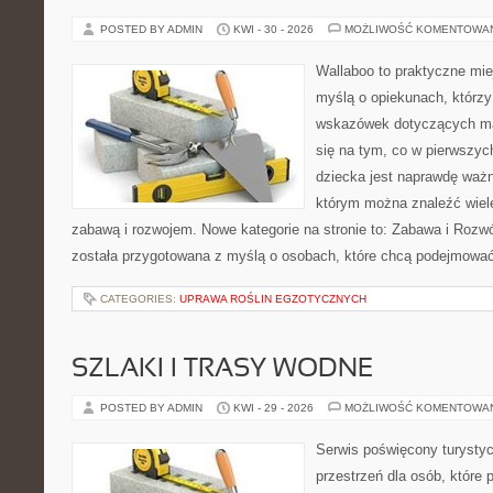
POSTED BY ADMIN
KWI - 30 - 2026
MOŻLIWOŚĆ KOMENTOWA
Wallaboo to praktyczne mie
myślą o opiekunach, którz
wskazówek dotyczących mał
się na tym, co w pierwszych
dziecka jest naprawdę ważn
którym można znaleźć wiel
zabawą i rozwojem. Nowe kategorie na stronie to: Zabawa i Rozwó
została przygotowana z myślą o osobach, które chcą podejmowa
CATEGORIES:
UPRAWA ROŚLIN EGZOTYCZNYCH
SZLAKI I TRASY WODNE
POSTED BY ADMIN
KWI - 29 - 2026
MOŻLIWOŚĆ KOMENTOWA
Serwis poświęcony turystyc
przestrzeń dla osób, które 