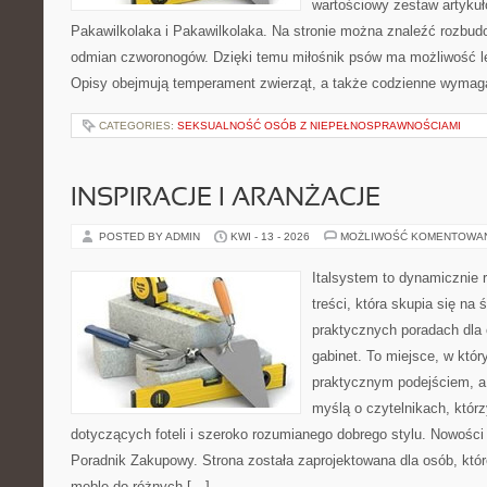
wartościowy zestaw artykułó
Pakawilkolaka i Pakawilkolaka. Na stronie można znaleźć rozbud
odmian czworonogów. Dzięki temu miłośnik psów ma możliwość le
Opisy obejmują temperament zwierząt, a także codzienne wymag
CATEGORIES:
SEKSUALNOŚĆ OSÓB Z NIEPEŁNOSPRAWNOŚCIAMI
INSPIRACJE I ARANŻACJE
POSTED BY ADMIN
KWI - 13 - 2026
MOŻLIWOŚĆ KOMENTOWA
Italsystem to dynamicznie r
treści, która skupia się na 
praktycznych poradach dla
gabinet. To miejsce, w któr
praktycznym podejściem, a
myślą o czytelnikach, którz
dotyczących foteli i szeroko rozumianego dobrego stylu. Nowości t
Poradnik Zakupowy. Strona została zaprojektowana dla osób, któ
meble do różnych […]