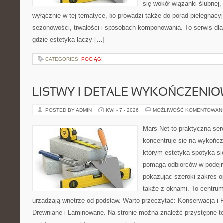
się wokół wiązanki ślubnej,
wyłącznie w tej tematyce, bo prowadzi także do porad pielęgnacyj
sezonowości, trwałości i sposobach komponowania. To serwis dla
gdzie estetyka łączy […]
CATEGORIES:
POCIĄGI
LISTWY I DETALE WYKOŃCZENI
POSTED BY ADMIN
KWI - 7 - 2026
MOŻLIWOŚĆ KOMENTOWAN
Mars-Net to praktyczna ser
koncentruje się na wykończ
którym estetyka spotyka si
pomaga odbiorców w podejm
pokazując szeroki zakres o
także z oknami. To centrum
urządzają wnętrze od podstaw. Warto przeczytać: Konserwacja i 
Drewniane i Laminowane. Na stronie można znaleźć przystępne te