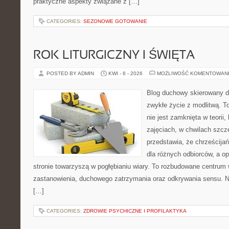
praktyczne aspekty związane z […]
CATEGORIES:
SEZONOWE GOTOWANIE
ROK LITURGICZNY I ŚWIĘTA
POSTED BY ADMIN
KWI - 6 - 2026
MOŻLIWOŚĆ KOMENTOWAN
Blog duchowy skierowany do
zwykłe życie z modlitwą. T
nie jest zamknięta w teorii,
zajęciach, w chwilach szcz
przedstawia, że chrześcij
dla różnych odbiorców, a o
stronie towarzyszą w pogłębianiu wiary. To rozbudowane centrum 
zastanowienia, duchowego zatrzymania oraz odkrywania sensu. N
[…]
CATEGORIES:
ZDROWIE PSYCHICZNE I PROFILAKTYKA