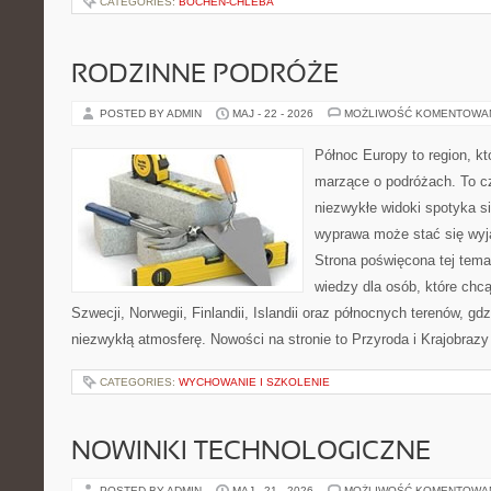
CATEGORIES:
BOCHEN-CHLEBA
RODZINNE PODRÓŻE
POSTED BY ADMIN
MAJ - 22 - 2026
MOŻLIWOŚĆ KOMENTOWA
Północ Europy to region, kt
marzące o podróżach. To c
niezwykłe widoki spotyka si
wyprawa może stać się wy
Strona poświęcona tej tema
wiedzy dla osób, które chcą
Szwecji, Norwegii, Finlandii, Islandii oraz północnych terenów, gd
niezwykłą atmosferę. Nowości na stronie to Przyroda i Krajobraz
CATEGORIES:
WYCHOWANIE I SZKOLENIE
NOWINKI TECHNOLOGICZNE
POSTED BY ADMIN
MAJ - 21 - 2026
MOŻLIWOŚĆ KOMENTOWA