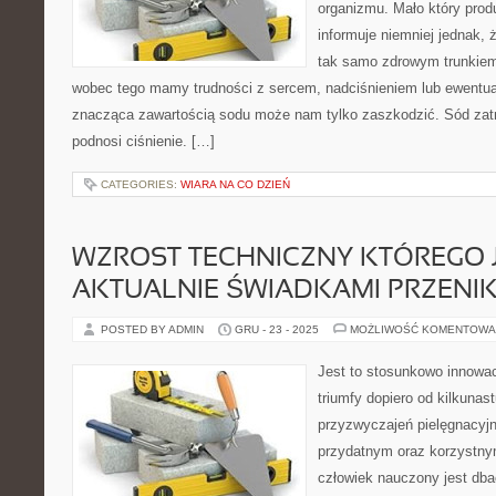
organizmu. Mało który prod
informuje niemniej jednak, 
tak samo zdrowym trunkiem 
wobec tego mamy trudności z sercem, nadciśnieniem lub ewentual
znacząca zawartością sodu może nam tylko zaszkodzić. Sód zat
podnosi ciśnienie. […]
CATEGORIES:
WIARA NA CO DZIEŃ
WZROST TECHNICZNY KTÓREGO 
AKTUALNIE ŚWIADKAMI PRZENI
POSTED BY ADMIN
GRU - 23 - 2025
MOŻLIWOŚĆ KOMENTOWA
Jest to stosunkowo innowac
triumfy dopiero od kilkunas
przyzwyczajeń pielęgnacyj
przydatnym oraz korzystny
człowiek nauczony jest dbać