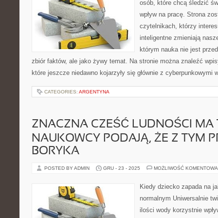
osób, które chcą śledzić św
wpływ na pracę. Strona zos
czytelnikach, którzy intere
inteligentne zmieniają nasz
którym nauka nie jest prze
zbiór faktów, ale jako żywy temat. Na stronie można znaleźć wp
które jeszcze niedawno kojarzyły się głównie z cyberpunkowymi w
CATEGORIES:
ARGENTYNA
ZNACZNA CZEŚĆ LUDNOŚCI MA 
NAUKOWCY PODAJĄ, ŻE Z TYM 
BORYKA
POSTED BY ADMIN
GRU - 23 - 2025
MOŻLIWOŚĆ KOMENTOWA
Kiedy dziecko zapada na j
normalnym Uniwersalnie twie
ilości wody korzystnie wpł