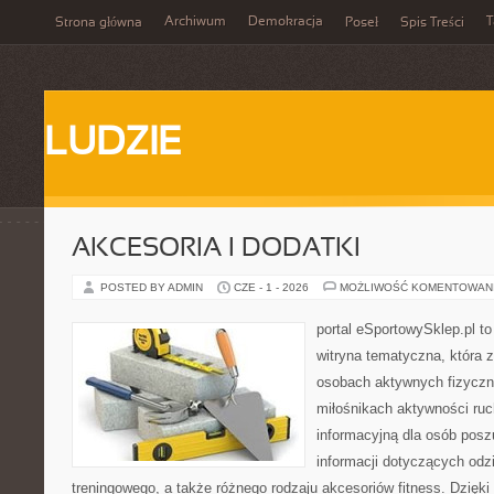
Archiwum
Demokracja
T
Strona główna
Poseł
Spis Treści
LUDZIE
AKCESORIA I DODATKI
POSTED BY ADMIN
CZE - 1 - 2026
MOŻLIWOŚĆ KOMENTOWAN
portal eSportowySklep.pl to
witryna tematyczna, która 
osobach aktywnych fizyczn
miłośnikach aktywności ruc
informacyjną dla osób pos
informacji dotyczących odz
treningowego, a także różnego rodzaju akcesoriów fitness. Dzięki 