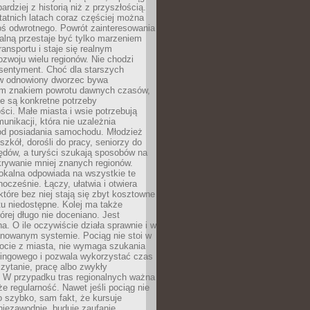
bardziej z historią niż z przyszłością.
atnich latach coraz częściej można
ś odwrotnego. Powrót zainteresowania
nalną przestaje być tylko marzeniem
ransportu i staje się realnym
ozwoju wielu regionów. Nie chodzi
 sentyment. Choć dla starszych
w odnowiony dworzec bywa
m znakiem powrotu dawnych czasów,
e są konkretne potrzeby
ci. Małe miasta i wsie potrzebują
unikacji, która nie uzależnia
od posiadania samochodu. Młodzież
szkół, dorośli do pracy, seniorzy do
zędów, a turyści szukają sposobów na
rywanie mniej znanych regionów.
lokalna odpowiada na wszystkie te
nocześnie. Łączy, ułatwia i otwiera
które bez niej stają się zbyt kosztowne
tu niedostępne. Kolej ma także
órej długo nie doceniano. Jest
a. O ile oczywiście działa sprawnie i w
anowanym systemie. Pociąg nie stoi w
locie z miasta, nie wymaga szukania
kingowego i pozwala wykorzystać czas
zytanie, pracę albo zwykły
 W przypadku tras regionalnych ważna
że regularność. Nawet jeśli pociąg nie
o szybko, sam fakt, że kursuje
 niezawodnie, buduje zaufanie