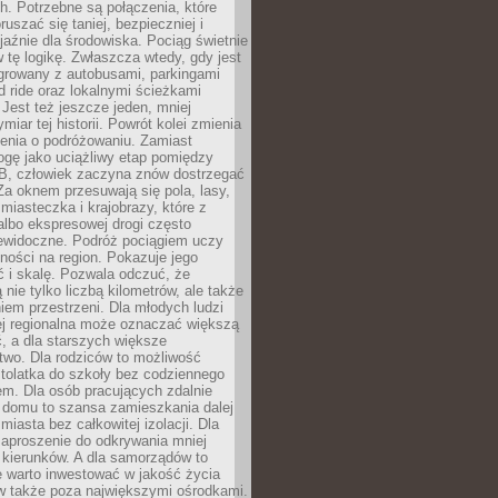
. Potrzebne są połączenia, które
ruszać się taniej, bezpieczniej i
yjaźnie dla środowiska. Pociąg świetnie
w tę logikę. Zwłaszcza wtedy, gdy jest
egrowany z autobusami, parkingami
d ride oraz lokalnymi ścieżkami
Jest też jeszcze jeden, mniej
miar tej historii. Powrót kolei zmienia
enia o podróżowaniu. Zamiast
ogę jako uciążliwy etap pomiędzy
 B, człowiek zaczyna znów dostrzegać
 Za oknem przesuwają się pola, lasy,
 miasteczka i krajobrazy, które z
lbo ekspresowej drogi często
iewidoczne. Podróż pociągiem uczy
ości na region. Pokazuje jego
 i skalę. Pozwala odczuć, że
 nie tylko liczbą kilometrów, ale także
em przestrzeni. Dla młodych ludzi
ej regionalna może oznaczać większą
, a dla starszych większe
two. Dla rodziców to możliwość
tolatka do szkoły bez codziennego
m. Dla osób pracujących zdalnie
 domu to szansa zamieszkania dalej
miasta bez całkowitej izolacji. Dla
zaproszenie do odkrywania mniej
 kierunków. A dla samorządów to
e warto inwestować w jakość życia
 także poza największymi ośrodkami.