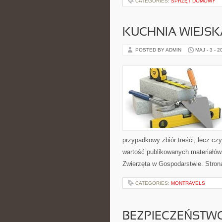
CATEGORIES:
SPRZĘT DOMOWY
KUCHNIA WIEJSK
POSTED BY ADMIN
MAJ - 3 - 2
przypadkowy zbiór treści, lecz cz
wartość publikowanych materiałów.
Zwierzęta w Gospodarstwie. Stro
CATEGORIES:
MONTRAVELS
BEZPIECZEŃSTWO