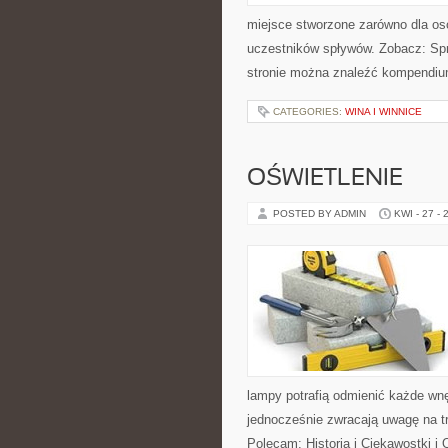
miejsce stworzone zarówno dla os
uczestników spływów. Zobacz: Sp
stronie można znaleźć kompendiu
CATEGORIES:
WINA I WINNICE
OŚWIETLENIE
POSTED BY ADMIN
KWI - 27 - 
lampy potrafią odmienić każde wnęt
jednocześnie zwracają uwagę na t
Polecam: Historia i Ciekawostki i