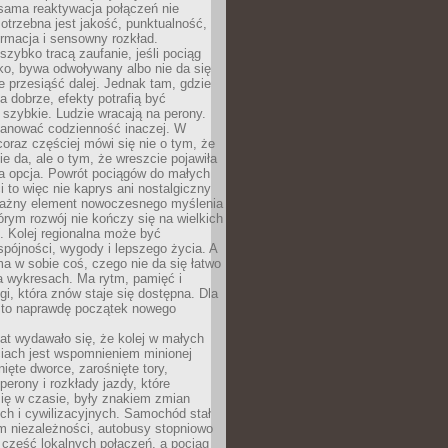
sama reaktywacja połączeń nie
otrzebna jest jakość, punktualność,
ormacja i sensowny rozkład.
zybko tracą zaufanie, jeśli pociąg
ko, bywa odwoływany albo nie da się
 przesiąść dalej. Jednak tam, gdzie
a dobrze, efekty potrafią być
szybkie. Ludzie wracają na perony.
lanować codzienność inaczej. W
raz częściej mówi się nie o tym, że
ie da, ale o tym, że wreszcie pojawiła
a opcja. Powrót pociągów do małych
 to więc nie kaprys ani nostalgiczny
ważny element nowoczesnego myślenia
tórym rozwój nie kończy się na wielkich
. Kolej regionalna może być
pójności, wygody i lepszego życia. A
ma w sobie coś, czego nie da się łatwo
a wykresach. Ma rytm, pamięć i
ogi, która znów staje się dostępna. Dla
c to naprawdę początek nowego
lat wydawało się, że kolej w małych
iach jest wspomnieniem minionej
ięte dworce, zarośnięte tory,
perony i rozkłady jazdy, które
ię w czasie, były znakiem zmian
ch i cywilizacyjnych. Samochód stał
m niezależności, autobusy stopniowo
część lokalnych połączeń, a pociąg