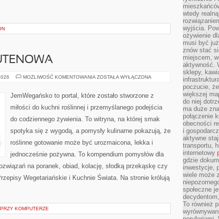
mieszkańców
wtedy realną
rozwiązaniem
wyjścia. Po
ON
ożywienie d
musi być ju
znów stać si
miejscem, wo
UTENOWA
aktywność. W
sklepy, kawi
KUCHNIA
2026
MOŻLIWOŚĆ KOMENTOWANIA
ZOSTAŁA WYŁĄCZONA
infrastruktu
BEZGLUTENOWA
poczucie, że
większej map
JemWegańsko to portal, które zostało stworzone z
do niej dotrz
miłości do kuchni roślinnej i przemyślanego podejścia
ma duże zna
połączenie 
do codziennego żywienia. To witryna, na której smak
obecności r
spotyka się z wygodą, a pomysły kulinarne pokazują, że
i gospodarcz
aktywne staj
roślinne gotowanie może być urozmaicona, lekka i
transportu, h
internetowy
jednocześnie pożywna. To kompendium pomysłów dla
gdzie dokume
ozwiązań na poranek, obiad, kolację, słodką przekąskę czy
inwestycje, 
wiele może z
zepisy Wegetariańskie i Kuchnie Świata. Na stronie królują
niepozorneg
społeczne je
decydentom, 
To również 
 PRZY KOMPUTERZE
wyrównywani
peryferiami.