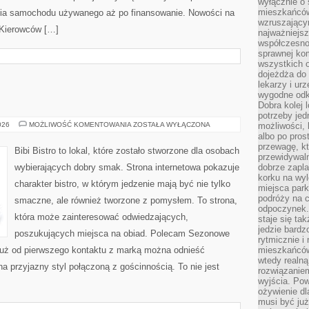
wyłącznie o
mieszkańcó
ania samochodu używanego aż po finansowanie. Nowości na
wzruszający
e Kierowców […]
najważniejsz
współczesnoś
sprawnej kom
wszystkich 
dojeżdża do 
lekarzy i ur
wygodne odk
Dobra kolej 
potrzeby jed
DIY
026
MOŻLIWOŚĆ KOMENTOWANIA
ZOSTAŁA WYŁĄCZONA
możliwości, 
W
albo po pros
KUCHNI
przewagę, kt
Bibi Bistro to lokal, które zostało stworzone dla osobach
przewidywaln
wybierających dobry smak. Strona internetowa pokazuje
dobrze zapl
korku na wy
charakter bistro, w którym jedzenie mają być nie tylko
miejsca par
podróży na c
smaczne, ale również tworzone z pomysłem. To strona,
odpoczynek.
która może zainteresować odwiedzających,
staje się tak
jedzie bardz
poszukujących miejsca na obiad. Polecam Sezonowe
rytmicznie i
Już od pierwszego kontaktu z marką można odnieść
mieszkańców
wtedy realną
na przyjazny styl połączoną z gościnnością. To nie jest
rozwiązaniem
wyjścia. Po
ożywienie d
musi być ju