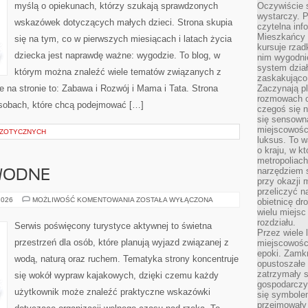
myślą o opiekunach, którzy szukają sprawdzonych
Oczywiście 
wystarczy. P
wskazówek dotyczących małych dzieci. Strona skupia
czytelna inf
Mieszkańcy s
się na tym, co w pierwszych miesiącach i latach życia
kursuje rzad
dziecka jest naprawdę ważne: wygodzie. To blog, w
nim wygodnie
system dział
którym można znaleźć wiele tematów związanych z
zaskakująco 
 na stronie to: Zabawa i Rozwój i Mama i Tata. Strona
Zaczynają p
rozmowach co
osobach, które chcą podejmować […]
czegoś się n
się sensown
miejscowości
GZOTYCZNYCH
luksus. To 
o kraju, w k
metropoliach
narzędziem s
 WODNE
przy okazji 
przeliczyć n
SZLAKI
2026
MOŻLIWOŚĆ KOMENTOWANIA
ZOSTAŁA WYŁĄCZONA
obietnicę dr
I
wielu miejs
TRASY
rozdziału.
WODNE
Serwis poświęcony turystyce aktywnej to świetna
Przez wiele 
przestrzeń dla osób, które planują wyjazd związanej z
miejscowośc
epoki. Zamkn
wodą, naturą oraz ruchem. Tematyka strony koncentruje
opustoszałe 
zatrzymały s
się wokół wypraw kajakowych, dzięki czemu każdy
gospodarczy
użytkownik może znaleźć praktyczne wskazówki
się symbole
przejmowały 