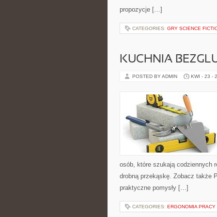
propozycje […]
CATEGORIES:
GRY SCIENCE FICTI
KUCHNIA BEZGL
POSTED BY ADMIN
KWI - 23 - 
osób, które szukają codziennych r
drobną przekąskę. Zobacz także Pr
praktyczne pomysły […]
CATEGORIES:
ERGONOMIA PRACY