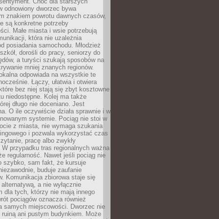
 sentyment. Choć dla starszych
w odnowiony dworzec bywa
m znakiem powrotu dawnych czasów,
e są konkretne potrzeby
ci. Małe miasta i wsie potrzebują
unikacji, która nie uzależnia
od posiadania samochodu. Młodzież
szkół, dorośli do pracy, seniorzy do
zędów, a turyści szukają sposobów na
rywanie mniej znanych regionów.
lokalna odpowiada na wszystkie te
nocześnie. Łączy, ułatwia i otwiera
które bez niej stają się zbyt kosztowne
tu niedostępne. Kolej ma także
órej długo nie doceniano. Jest
a. O ile oczywiście działa sprawnie i w
anowanym systemie. Pociąg nie stoi w
locie z miasta, nie wymaga szukania
kingowego i pozwala wykorzystać czas
zytanie, pracę albo zwykły
 W przypadku tras regionalnych ważna
że regularność. Nawet jeśli pociąg nie
o szybko, sam fakt, że kursuje
 niezawodnie, buduje zaufanie
. Komunikacja zbiorowa staje się
 alternatywą, a nie wyłącznie
 dla tych, którzy nie mają innego
wrót pociągów oznacza również
la samych miejscowości. Dworzec nie
ż ruiną ani pustym budynkiem. Może