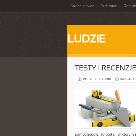
Archiwum
Demokr
Strona główna
LUDZIE
TESTY I RECENZJ
POSTED BY ADMIN
MAJ - 4 - 2
samochodów. To portal, w którym 