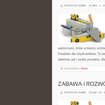
POSTED BY ADMIN
MAJ - 1 - 2
wartościami, które w branży ochro
Poradniki dla Użytkowników. To s
obiektów, jak i osoby prywatne, dl
CATEGORIES:
MODA
ZABAWA I ROZW
POSTED BY ADMIN
KWI - 30 - 