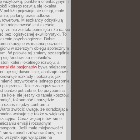
ę wizytówką, punktem orientacyjnym i
kół którego rozwija się lokalna
 pobliżu pojawiają się usługi, małe
arnie, parkingi przesiadkowe i
ra rowerowa. Mieszkańcy odzyskują
 ich miejscowość jest częścią
y, że nie została pominięta i że da się
eć bez logistycznej ekwilibrystyki. To
czenie psychologiczne. Dobre
komunikacyjne wzmacnia poczucie
egionu w szerszym obiegu społecznym
ym. W połowie tej zmiany szczególnie
ą się środowiska miłośników
istorii kolei i lokalnego rozwoju, a
portal dla pasjonatów
bywa miejscem,
ntuje się dawne linie, analizuje nowe
porównuje rozkłady i pokazuje, jak
mienić przywrócenie jednego pozornie
o połączenia. Takie zaangażowanie
st bardzo potrzebne, bo przypomina
że kolej nie jest tylko tabelą kosztów.
pamięć, tożsamość i narzędzie
a szans między centrum a
 Warto zwrócić uwagę, że odradzająca
gionalna wpisuje się także w większą
izacyjną. Coraz więcej mówi się o
raniczaniu emisji i rozsądnym
ransportu. Jeśli małe miejscowości
ać się w sposób zrównoważony, nie
ać wszystkiego wyłącznie na