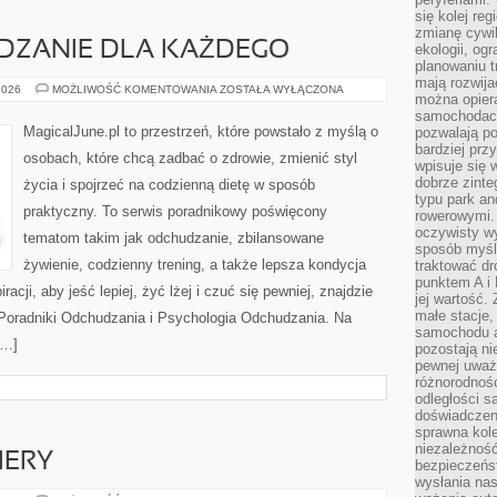
się kolej re
zmianę cywil
ZANIE DLA KAŻDEGO
ekologii, og
planowaniu t
mają rozwij
ZDROWE
2026
MOŻLIWOŚĆ KOMENTOWANIA
ZOSTAŁA WYŁĄCZONA
można opier
ODCHUDZANIE
DLA
samochodach
KAŻDEGO
MagicalJune.pl to przestrzeń, które powstało z myślą o
pozwalają po
bardziej prz
osobach, które chcą zadbać o zdrowie, zmienić styl
wpisuje się 
dobrze zint
życia i spojrzeć na codzienną dietę w sposób
typu park an
praktyczny. To serwis poradnikowy poświęcony
rowerowymi. 
oczywisty wy
tematom takim jak odchudzanie, zbilansowane
sposób myśl
żywienie, codzienny trening, a także lepsza kondycja
traktować dr
punktem A i
acji, aby jeść lepiej, żyć lżej i czuć się pewniej, znajdzie
jej wartość.
małe stacje,
m Poradniki Odchudzania i Psychologia Odchudzania. Na
samochodu a
[…]
pozostają n
pewnej uważn
różnorodność
odległości są
doświadczeni
sprawna kol
niezależność
IERY
bezpieczeńs
wysłania nas