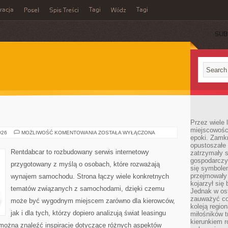
acja
Tagi
Tagi
Poseł
Spis Treści
Wódz
SUB
E
Przez wiele 
miejscowośc
TESTY
026
MOŻLIWOŚĆ KOMENTOWANIA
ZOSTAŁA WYŁĄCZONA
epoki. Zamkn
I
RECENZJE
opustoszałe 
Rentdabcar to rozbudowany serwis internetowy
zatrzymały s
gospodarczy
przygotowany z myślą o osobach, które rozważają
się symbole
przejmowały 
wynajem samochodu. Strona łączy wiele konkretnych
kojarzył się 
tematów związanych z samochodami, dzięki czemu
Jednak w ost
zauważyć co
może być wygodnym miejscem zarówno dla kierowców,
koleją regio
jak i dla tych, którzy dopiero analizują świat leasingu
miłośników t
kierunkiem r
można znaleźć inspiracje dotyczące różnych aspektów