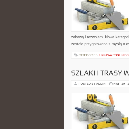
zabawą i rozwojem. Nowe kategorie
została przygotowana z myślą o 
CATEGORIES:
UPRAWA ROŚLIN E
SZLAKI I TRASY
POSTED BY ADMIN
KWI - 29 - 