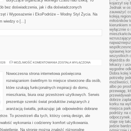
dotyczące organizacji wolnego czasu nad rzeką. To
kojarzył się 
ób bez doświadczenia, jak i dla doświadczonych
Jednak w ost
zauważyć co
rzęt i Wyposażenie i EkoPodróże – Wodny Styl Życia. Na
koleją regio
miłośników t
m wiedzy o […]
kierunkiem r
wyłącznie o
mieszkańcó
wzruszający
najważniejsz
współczesnoś
sprawnej kom
wszystkich 
dojeżdża do 
OŚWIETLENIE
2026
MOŻLIWOŚĆ KOMENTOWANIA
ZOSTAŁA WYŁĄCZONA
lekarzy i ur
wygodne odk
Dobra kolej 
Nowoczesna strona internetowa poświęcona
potrzeby jed
rozwiązaniom świetlnym to miejsce stworzone dla osób,
możliwości, 
albo po pros
które szukają funkcjonalnych inspiracji do domu,
przewagę, kt
mieszkania, biura oraz przestrzeni użytkowych. Serwis
przewidywaln
dobrze zapl
prezentuje szeroki świat produktów związanych z
korku na wy
miejsca par
aranżacją światła, pokazując jak odpowiednio dobrane
podróży na c
rze. To przestrzeń dla tych, którzy cenią design, ale
odpoczynek.
staje się tak
rwałość wykonania i codzienny komfort użytkowania.
jedzie bardz
 Oświetlenie. Na stronie można znaleźć różnorodne
rytmicznie i