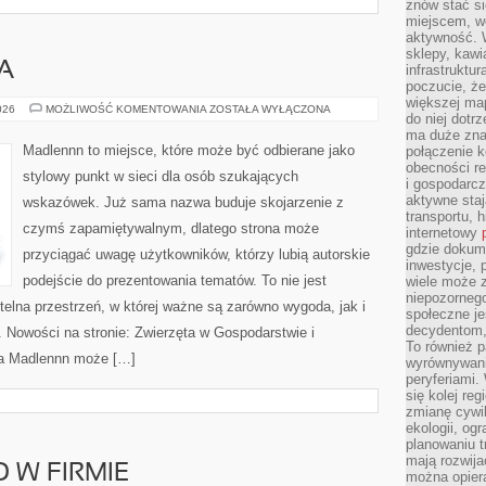
znów stać si
miejscem, wo
aktywność. W
sklepy, kawi
A
infrastruktu
poczucie, że
większej map
KUCHNIA
026
MOŻLIWOŚĆ KOMENTOWANIA
ZOSTAŁA WYŁĄCZONA
do niej dotrz
WIEJSKA
ma duże zna
Madlennn to miejsce, które może być odbierane jako
połączenie 
obecności r
stylowy punkt w sieci dla osób szukających
i gospodarcz
aktywne staj
wskazówek. Już sama nazwa buduje skojarzenie z
transportu, h
czymś zapamiętywalnym, dlatego strona może
internetowy
gdzie dokume
przyciągać uwagę użytkowników, którzy lubią autorskie
inwestycje, 
podejście do prezentowania tematów. To nie jest
wiele może z
niepozorneg
ytelna przestrzeń, w której ważne są zarówno wygoda, jak i
społeczne je
decydentom, 
 Nowości na stronie: Zwierzęta w Gospodarstwie i
To również 
na Madlennn może […]
wyrównywani
peryferiami.
się kolej re
zmianę cywil
ekologii, og
planowaniu t
mają rozwij
 W FIRMIE
można opier