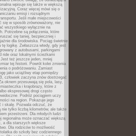
gionalna wpisuje się także w większą
izacyjną. Coraz więcej mówi się o
raniczaniu emisji i rozsądnym
ransportu. Jeśli małe miejscowości
ać się w sposób zrównoważony, nie
ać wszystkiego wyłącznie na
. Potrzebne są połączenia, które
ruszać się taniej, bezpieczniej i
yjaźnie dla środowiska. Pociąg świetnie
w tę logikę. Zwłaszcza wtedy, gdy jest
egrowany z autobusami, parkingami
d ride oraz lokalnymi ścieżkami
Jest też jeszcze jeden, mniej
miar tej historii. Powrót kolei zmienia
enia o podróżowaniu. Zamiast
ogę jako uciążliwy etap pomiędzy
 B, człowiek zaczyna znów dostrzegać
 Za oknem przesuwają się pola, lasy,
 miasteczka i krajobrazy, które z
lbo ekspresowej drogi często
iewidoczne. Podróż pociągiem uczy
ości na region. Pokazuje jego
 i skalę. Pozwala odczuć, że
 nie tylko liczbą kilometrów, ale także
em przestrzeni. Dla młodych ludzi
ej regionalna może oznaczać większą
, a dla starszych większe
two. Dla rodziców to możliwość
tolatka do szkoły bez codziennego