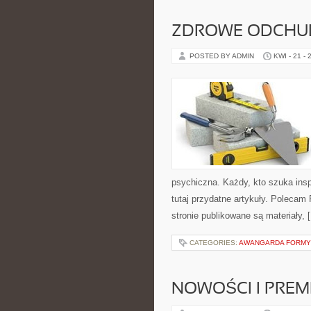
ZDROWE ODCHUD
POSTED BY ADMIN
KWI - 21 - 
psychiczna. Każdy, kto szuka inspir
tutaj przydatne artykuły. Poleca
stronie publikowane są materiały, 
CATEGORIES:
AWANGARDA FORMY
NOWOŚCI I PREM