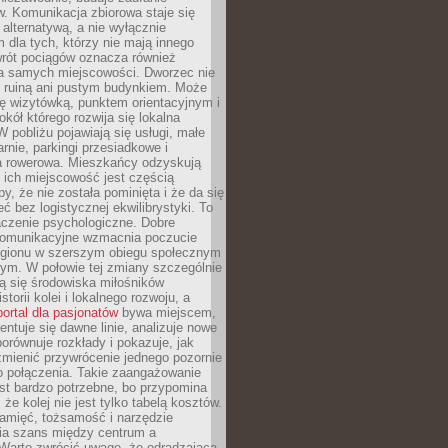
. Komunikacja zbiorowa staje się
 alternatywą, a nie wyłącznie
 dla tych, którzy nie mają innego
wrót pociągów oznacza również
la samych miejscowości. Dworzec nie
ż ruiną ani pustym budynkiem. Może
ę wizytówką, punktem orientacyjnym i
kół którego rozwija się lokalna
 pobliżu pojawiają się usługi, małe
arnie, parkingi przesiadkowe i
ra rowerowa. Mieszkańcy odzyskują
 ich miejscowość jest częścią
y, że nie została pominięta i że da się
eć bez logistycznej ekwilibrystyki. To
czenie psychologiczne. Dobre
komunikacyjne wzmacnia poczucie
egionu w szerszym obiegu społecznym
ym. W połowie tej zmiany szczególnie
ą się środowiska miłośników
istorii kolei i lokalnego rozwoju, a
portal dla pasjonatów
bywa miejscem,
ntuje się dawne linie, analizuje nowe
porównuje rozkłady i pokazuje, jak
mienić przywrócenie jednego pozornie
o połączenia. Takie zaangażowanie
st bardzo potrzebne, bo przypomina
że kolej nie jest tylko tabelą kosztów.
pamięć, tożsamość i narzędzie
a szans między centrum a
 Warto zwrócić uwagę, że odradzająca