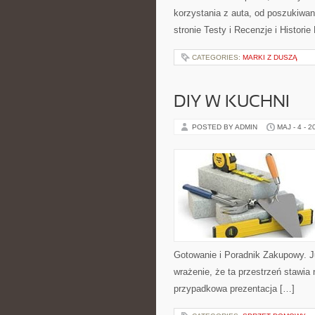
korzystania z auta, od poszukiw
stronie Testy i Recenzje i Histori
CATEGORIES:
MARKI Z DUSZĄ
DIY W KUCHNI
POSTED BY ADMIN
MAJ - 4 - 2
Gotowanie i Poradnik Zakupowy. 
wrażenie, że ta przestrzeń stawia 
przypadkowa prezentacja […]