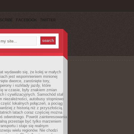
SCRIBE
FACEBOOK
TWITTER
lat wydawało się, że kolej w małych
iach jest wspomnieniem minionej
ięte dworce, zarośnięte tory,
perony i rozkłady jazdy, które
ię w czasie, były znakiem zmian
ch i cywilizacyjnych. Samochód stał
m niezależności, autobusy stopniowo
część lokalnych połączeń, a pociąg
bardziej z historią niż z przyszłością.
atnich latach coraz częściej można
ś odwrotnego. Powrót zainteresowania
nalną przestaje być tylko marzeniem
ransportu i staje się realnym
ozwoju wielu regionów. Nie chodzi