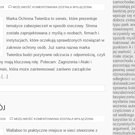
samochodach
pozwalają po
BEZPIECZEŃSTWO
026
MOŻLIWOŚĆ KOMENTOWANIA
ZOSTAŁA WYŁĄCZONA
W
bardziej prz
FIRMIE
wpisuje się 
Marka Ochrona Twierdza to serwis, które prezentuje
dobrze zint
typu park an
tematyce zabezpieczeń w sposób rzeczowy. Strona
rowerowymi. 
została zaprojektowana z myślą o osobach, firmach i
oczywisty wy
sposób myśl
instytucjach, które oczekują sprawdzonych rozwiązań w
traktować dr
punktem A i
zakresie ochrony osób. Już sama nazwa marka
jej wartość.
Twierdza budzi pozytywne odczucia z odpornością, czyli
małe stacje,
samochodu a
ny mają kluczową rolę. Polecam: Zagrożenia i Ataki i
pozostają n
erwis, która może zainteresować zarówno zarządców
pewnej uważn
różnorodność
a […]
odległości są
doświadczeni
sprawna kol
niezależność
bezpieczeńs
wysłania nas
wożenia aute
ÓJ
częściowo z
od wielkiego 
ZABAWA
2026
MOŻLIWOŚĆ KOMENTOWANIA
ZOSTAŁA WYŁĄCZONA
turystów to 
I
oczywistych
ROZWÓJ
argument, ż
Wallaboo to praktyczne miejsce w sieci stworzone z
mieszkańców