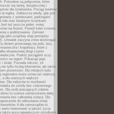
. Potrzebne są połączenia, które
ruszać się taniej, bezpieczniej i
yjaźnie dla środowiska. Pociąg świetnie
w tę logikę. Zwłaszcza wtedy, gdy jest
egrowany z autobusami, parkingami
d ride oraz lokalnymi ścieżkami
Jest też jeszcze jeden, mniej
miar tej historii. Powrót kolei zmienia
enia o podróżowaniu. Zamiast
ogę jako uciążliwy etap pomiędzy
 B, człowiek zaczyna znów dostrzegać
 Za oknem przesuwają się pola, lasy,
 miasteczka i krajobrazy, które z
lbo ekspresowej drogi często
iewidoczne. Podróż pociągiem uczy
ości na region. Pokazuje jego
 i skalę. Pozwala odczuć, że
 nie tylko liczbą kilometrów, ale także
em przestrzeni. Dla młodych ludzi
ej regionalna może oznaczać większą
, a dla starszych większe
two. Dla rodziców to możliwość
tolatka do szkoły bez codziennego
m. Dla osób pracujących zdalnie
 domu to szansa zamieszkania dalej
miasta bez całkowitej izolacji. Dla
zaproszenie do odkrywania mniej
 kierunków. A dla samorządów to
e warto inwestować w jakość życia
 także poza największymi ośrodkami.