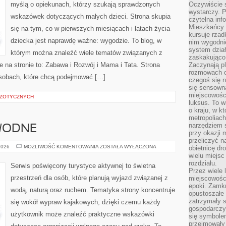
myślą o opiekunach, którzy szukają sprawdzonych
Oczywiście 
wystarczy. P
wskazówek dotyczących małych dzieci. Strona skupia
czytelna inf
Mieszkańcy s
się na tym, co w pierwszych miesiącach i latach życia
kursuje rzad
dziecka jest naprawdę ważne: wygodzie. To blog, w
nim wygodnie
system dział
którym można znaleźć wiele tematów związanych z
zaskakująco 
 na stronie to: Zabawa i Rozwój i Mama i Tata. Strona
Zaczynają p
rozmowach co
osobach, które chcą podejmować […]
czegoś się n
się sensown
miejscowości
GZOTYCZNYCH
luksus. To 
o kraju, w k
metropoliach
narzędziem s
 WODNE
przy okazji 
przeliczyć n
SZLAKI
2026
MOŻLIWOŚĆ KOMENTOWANIA
ZOSTAŁA WYŁĄCZONA
obietnicę dr
I
wielu miejs
TRASY
rozdziału.
WODNE
Serwis poświęcony turystyce aktywnej to świetna
Przez wiele 
przestrzeń dla osób, które planują wyjazd związanej z
miejscowośc
epoki. Zamkn
wodą, naturą oraz ruchem. Tematyka strony koncentruje
opustoszałe 
zatrzymały s
się wokół wypraw kajakowych, dzięki czemu każdy
gospodarczy
użytkownik może znaleźć praktyczne wskazówki
się symbole
przejmowały 