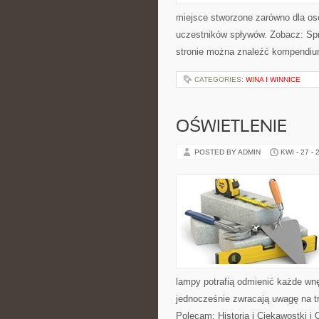
miejsce stworzone zarówno dla os
uczestników spływów. Zobacz: Sp
stronie można znaleźć kompendiu
CATEGORIES:
WINA I WINNICE
OŚWIETLENIE
POSTED BY ADMIN
KWI - 27 - 
lampy potrafią odmienić każde wnęt
jednocześnie zwracają uwagę na t
Polecam: Historia i Ciekawostki i