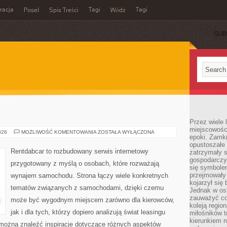
acja
Tagi
Tagi
Poseł
Spis Treści
Wódz
SUB
E
Przez wiele 
miejscowośc
TESTY
026
MOŻLIWOŚĆ KOMENTOWANIA
ZOSTAŁA WYŁĄCZONA
epoki. Zamkn
I
RECENZJE
opustoszałe 
Rentdabcar to rozbudowany serwis internetowy
zatrzymały s
gospodarczy
przygotowany z myślą o osobach, które rozważają
się symbole
przejmowały 
wynajem samochodu. Strona łączy wiele konkretnych
kojarzył się 
tematów związanych z samochodami, dzięki czemu
Jednak w ost
zauważyć co
może być wygodnym miejscem zarówno dla kierowców,
koleją regio
jak i dla tych, którzy dopiero analizują świat leasingu
miłośników t
kierunkiem r
można znaleźć inspiracje dotyczące różnych aspektów