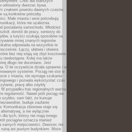
 sentyment. Choć dla starszych
w odnowiony dworzec bywa
m znakiem powrotu dawnych czasów,
e są konkretne potrzeby
ci. Małe miasta i wsie potrzebują
unikacji, która nie uzależnia
od posiadania samochodu. Młodzież
szkół, dorośli do pracy, seniorzy do
zędów, a turyści szukają sposobów na
rywanie mniej znanych regionów.
lokalna odpowiada na wszystkie te
nocześnie. Łączy, ułatwia i otwiera
które bez niej stają się zbyt kosztowne
tu niedostępne. Kolej ma także
órej długo nie doceniano. Jest
a. O ile oczywiście działa sprawnie i w
anowanym systemie. Pociąg nie stoi w
locie z miasta, nie wymaga szukania
kingowego i pozwala wykorzystać czas
zytanie, pracę albo zwykły
 W przypadku tras regionalnych ważna
że regularność. Nawet jeśli pociąg nie
o szybko, sam fakt, że kursuje
 niezawodnie, buduje zaufanie
. Komunikacja zbiorowa staje się
 alternatywą, a nie wyłącznie
 dla tych, którzy nie mają innego
wrót pociągów oznacza również
la samych miejscowości. Dworzec nie
ż ruiną ani pustym budynkiem. Może