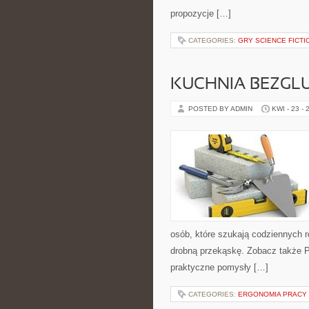
propozycje […]
CATEGORIES:
GRY SCIENCE FICTI
KUCHNIA BEZGL
POSTED BY ADMIN
KWI - 23 - 
osób, które szukają codziennych r
drobną przekąskę. Zobacz także Pr
praktyczne pomysły […]
CATEGORIES:
ERGONOMIA PRACY