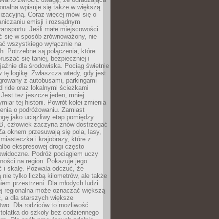
gionalna wpisuje się także w większą
izacyjną. Coraz więcej mówi się o
raniczaniu emisji i rozsądnym
ransportu. Jeśli małe miejscowości
ać się w sposób zrównoważony, nie
ać wszystkiego wyłącznie na
. Potrzebne są połączenia, które
ruszać się taniej, bezpieczniej i
yjaźnie dla środowiska. Pociąg świetnie
w tę logikę. Zwłaszcza wtedy, gdy jest
egrowany z autobusami, parkingami
d ride oraz lokalnymi ścieżkami
Jest też jeszcze jeden, mniej
miar tej historii. Powrót kolei zmienia
enia o podróżowaniu. Zamiast
ogę jako uciążliwy etap pomiędzy
 B, człowiek zaczyna znów dostrzegać
 Za oknem przesuwają się pola, lasy,
 miasteczka i krajobrazy, które z
lbo ekspresowej drogi często
iewidoczne. Podróż pociągiem uczy
ości na region. Pokazuje jego
 i skalę. Pozwala odczuć, że
 nie tylko liczbą kilometrów, ale także
em przestrzeni. Dla młodych ludzi
ej regionalna może oznaczać większą
, a dla starszych większe
two. Dla rodziców to możliwość
tolatka do szkoły bez codziennego