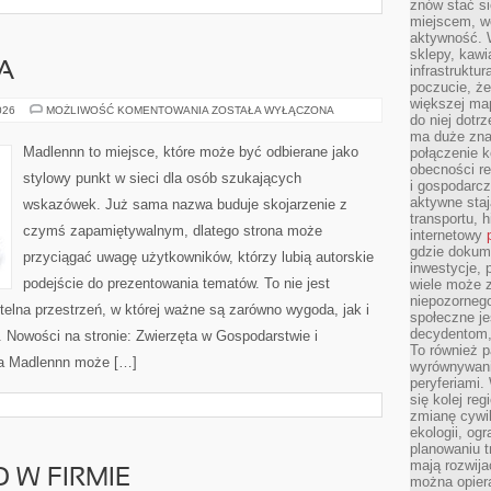
znów stać si
miejscem, wo
aktywność. W
sklepy, kawi
A
infrastruktu
poczucie, że
większej map
KUCHNIA
026
MOŻLIWOŚĆ KOMENTOWANIA
ZOSTAŁA WYŁĄCZONA
do niej dotrz
WIEJSKA
ma duże zna
Madlennn to miejsce, które może być odbierane jako
połączenie 
obecności r
stylowy punkt w sieci dla osób szukających
i gospodarcz
aktywne staj
wskazówek. Już sama nazwa buduje skojarzenie z
transportu, h
czymś zapamiętywalnym, dlatego strona może
internetowy
gdzie dokume
przyciągać uwagę użytkowników, którzy lubią autorskie
inwestycje, 
podejście do prezentowania tematów. To nie jest
wiele może z
niepozorneg
ytelna przestrzeń, w której ważne są zarówno wygoda, jak i
społeczne je
decydentom, 
 Nowości na stronie: Zwierzęta w Gospodarstwie i
To również 
na Madlennn może […]
wyrównywani
peryferiami.
się kolej re
zmianę cywil
ekologii, og
planowaniu t
mają rozwij
 W FIRMIE
można opier