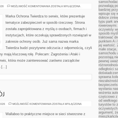
samochodach
pozwalają po
BEZPIECZEŃSTWO
026
MOŻLIWOŚĆ KOMENTOWANIA
ZOSTAŁA WYŁĄCZONA
W
bardziej prz
FIRMIE
wpisuje się 
Marka Ochrona Twierdza to serwis, które prezentuje
dobrze zint
typu park an
tematyce zabezpieczeń w sposób rzeczowy. Strona
rowerowymi. 
została zaprojektowana z myślą o osobach, firmach i
oczywisty wy
sposób myśl
instytucjach, które oczekują sprawdzonych rozwiązań w
traktować dr
punktem A i
zakresie ochrony osób. Już sama nazwa marka
jej wartość.
Twierdza budzi pozytywne odczucia z odpornością, czyli
małe stacje,
samochodu a
ny mają kluczową rolę. Polecam: Zagrożenia i Ataki i
pozostają n
erwis, która może zainteresować zarówno zarządców
pewnej uważn
różnorodność
a […]
odległości są
doświadczeni
sprawna kol
niezależność
bezpieczeńs
wysłania nas
wożenia aute
ÓJ
częściowo z
od wielkiego 
ZABAWA
2026
MOŻLIWOŚĆ KOMENTOWANIA
ZOSTAŁA WYŁĄCZONA
turystów to 
I
oczywistych
ROZWÓJ
argument, ż
Wallaboo to praktyczne miejsce w sieci stworzone z
mieszkańców