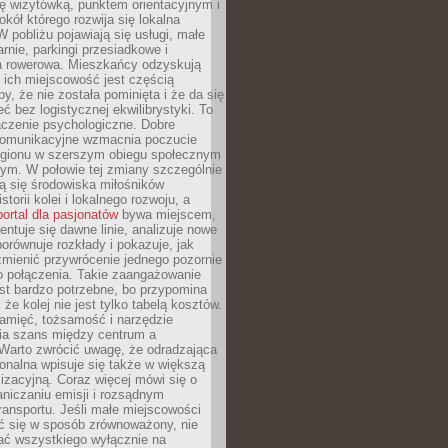
ę wizytówką, punktem orientacyjnym i
kół którego rozwija się lokalna
 pobliżu pojawiają się usługi, małe
arnie, parkingi przesiadkowe i
ra rowerowa. Mieszkańcy odzyskują
 ich miejscowość jest częścią
y, że nie została pominięta i że da się
eć bez logistycznej ekwilibrystyki. To
czenie psychologiczne. Dobre
komunikacyjne wzmacnia poczucie
egionu w szerszym obiegu społecznym
ym. W połowie tej zmiany szczególnie
ą się środowiska miłośników
istorii kolei i lokalnego rozwoju, a
portal dla pasjonatów
bywa miejscem,
ntuje się dawne linie, analizuje nowe
porównuje rozkłady i pokazuje, jak
mienić przywrócenie jednego pozornie
o połączenia. Takie zaangażowanie
st bardzo potrzebne, bo przypomina
że kolej nie jest tylko tabelą kosztów.
pamięć, tożsamość i narzędzie
a szans między centrum a
 Warto zwrócić uwagę, że odradzająca
gionalna wpisuje się także w większą
izacyjną. Coraz więcej mówi się o
raniczaniu emisji i rozsądnym
ransportu. Jeśli małe miejscowości
ać się w sposób zrównoważony, nie
ać wszystkiego wyłącznie na