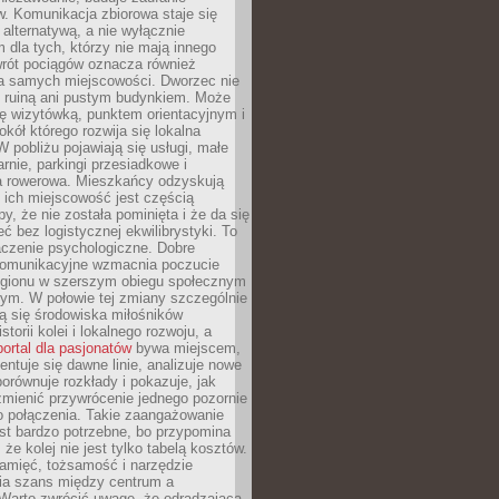
. Komunikacja zbiorowa staje się
 alternatywą, a nie wyłącznie
 dla tych, którzy nie mają innego
wrót pociągów oznacza również
la samych miejscowości. Dworzec nie
ż ruiną ani pustym budynkiem. Może
ę wizytówką, punktem orientacyjnym i
kół którego rozwija się lokalna
 pobliżu pojawiają się usługi, małe
arnie, parkingi przesiadkowe i
ra rowerowa. Mieszkańcy odzyskują
 ich miejscowość jest częścią
y, że nie została pominięta i że da się
eć bez logistycznej ekwilibrystyki. To
czenie psychologiczne. Dobre
komunikacyjne wzmacnia poczucie
egionu w szerszym obiegu społecznym
ym. W połowie tej zmiany szczególnie
ą się środowiska miłośników
istorii kolei i lokalnego rozwoju, a
portal dla pasjonatów
bywa miejscem,
ntuje się dawne linie, analizuje nowe
porównuje rozkłady i pokazuje, jak
mienić przywrócenie jednego pozornie
o połączenia. Takie zaangażowanie
st bardzo potrzebne, bo przypomina
że kolej nie jest tylko tabelą kosztów.
pamięć, tożsamość i narzędzie
a szans między centrum a
 Warto zwrócić uwagę, że odradzająca