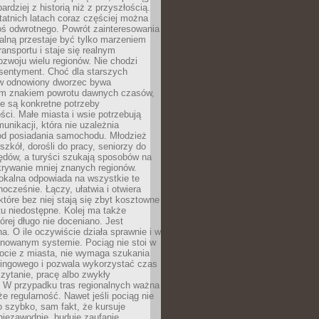
bardziej z historią niż z przyszłością.
atnich latach coraz częściej można
ś odwrotnego. Powrót zainteresowania
nalną przestaje być tylko marzeniem
ransportu i staje się realnym
ozwoju wielu regionów. Nie chodzi
 sentyment. Choć dla starszych
w odnowiony dworzec bywa
m znakiem powrotu dawnych czasów,
e są konkretne potrzeby
ci. Małe miasta i wsie potrzebują
unikacji, która nie uzależnia
od posiadania samochodu. Młodzież
szkół, dorośli do pracy, seniorzy do
zędów, a turyści szukają sposobów na
rywanie mniej znanych regionów.
lokalna odpowiada na wszystkie te
nocześnie. Łączy, ułatwia i otwiera
które bez niej stają się zbyt kosztowne
tu niedostępne. Kolej ma także
órej długo nie doceniano. Jest
a. O ile oczywiście działa sprawnie i w
anowanym systemie. Pociąg nie stoi w
locie z miasta, nie wymaga szukania
kingowego i pozwala wykorzystać czas
zytanie, pracę albo zwykły
 W przypadku tras regionalnych ważna
że regularność. Nawet jeśli pociąg nie
o szybko, sam fakt, że kursuje
 niezawodnie, buduje zaufanie