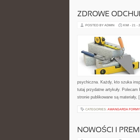
ZDROWE ODCHUD
POSTED BY ADMIN
KWI - 21 - 
psychiczna. Każdy, kto szuka inspir
tutaj przydatne artykuły. Poleca
stronie publikowane są materiały, 
CATEGORIES:
AWANGARDA FORMY
NOWOŚCI I PREM