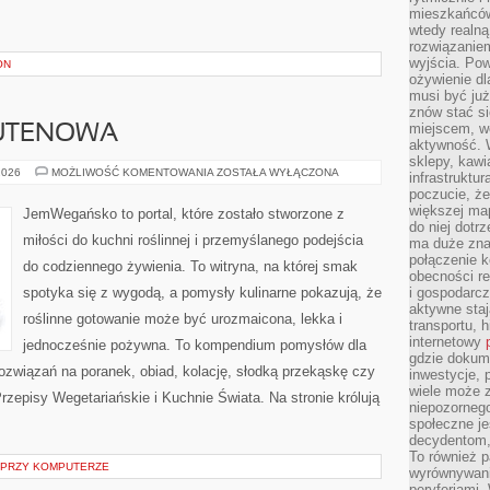
mieszkańców
wtedy realną
rozwiązaniem
wyjścia. Po
ON
ożywienie d
musi być ju
znów stać si
miejscem, wo
UTENOWA
aktywność. W
sklepy, kawi
KUCHNIA
2026
MOŻLIWOŚĆ KOMENTOWANIA
ZOSTAŁA WYŁĄCZONA
infrastruktu
BEZGLUTENOWA
poczucie, że
większej map
JemWegańsko to portal, które zostało stworzone z
do niej dotrz
miłości do kuchni roślinnej i przemyślanego podejścia
ma duże zna
połączenie 
do codziennego żywienia. To witryna, na której smak
obecności r
spotyka się z wygodą, a pomysły kulinarne pokazują, że
i gospodarcz
aktywne staj
roślinne gotowanie może być urozmaicona, lekka i
transportu, h
internetowy
jednocześnie pożywna. To kompendium pomysłów dla
gdzie dokume
ozwiązań na poranek, obiad, kolację, słodką przekąskę czy
inwestycje, 
wiele może z
zepisy Wegetariańskie i Kuchnie Świata. Na stronie królują
niepozorneg
społeczne je
decydentom, 
To również 
 PRZY KOMPUTERZE
wyrównywani
peryferiami.