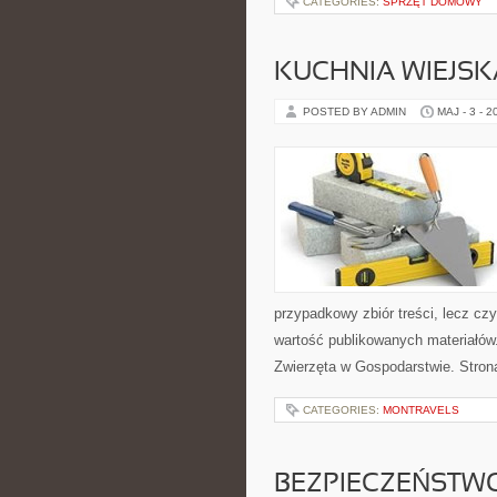
CATEGORIES:
SPRZĘT DOMOWY
KUCHNIA WIEJSK
POSTED BY ADMIN
MAJ - 3 - 2
przypadkowy zbiór treści, lecz cz
wartość publikowanych materiałów.
Zwierzęta w Gospodarstwie. Stro
CATEGORIES:
MONTRAVELS
BEZPIECZEŃSTWO