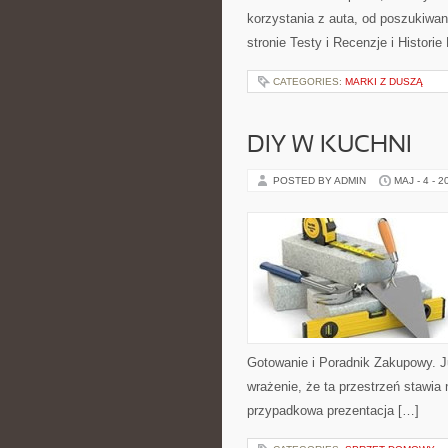
korzystania z auta, od poszukiw
stronie Testy i Recenzje i Histori
CATEGORIES:
MARKI Z DUSZĄ
DIY W KUCHNI
POSTED BY ADMIN
MAJ - 4 - 2
Gotowanie i Poradnik Zakupowy. 
wrażenie, że ta przestrzeń stawia 
przypadkowa prezentacja […]