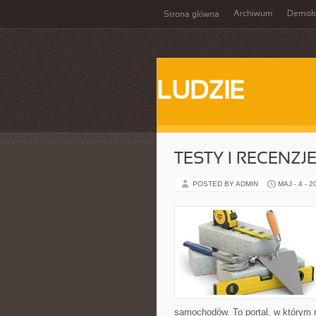
Archiwum
Demokr
Strona główna
LUDZIE
TESTY I RECENZJ
POSTED BY ADMIN
MAJ - 4 - 2
samochodów. To portal, w którym 