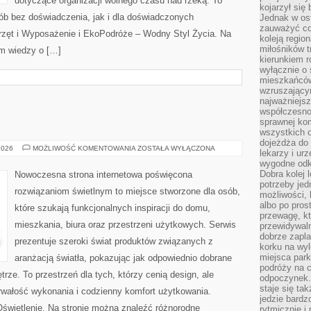
dotyczące organizacji wolnego czasu nad rzeką. To
kojarzył się 
ób bez doświadczenia, jak i dla doświadczonych
Jednak w ost
zauważyć co
rzęt i Wyposażenie i EkoPodróże – Wodny Styl Życia. Na
koleją regio
miłośników t
m wiedzy o […]
kierunkiem r
wyłącznie o
mieszkańcó
wzruszający
najważniejsz
współczesnoś
sprawnej kom
wszystkich 
dojeżdża do 
OŚWIETLENIE
2026
MOŻLIWOŚĆ KOMENTOWANIA
ZOSTAŁA WYŁĄCZONA
lekarzy i ur
wygodne odk
Dobra kolej 
Nowoczesna strona internetowa poświęcona
potrzeby jed
rozwiązaniom świetlnym to miejsce stworzone dla osób,
możliwości, 
albo po pros
które szukają funkcjonalnych inspiracji do domu,
przewagę, kt
mieszkania, biura oraz przestrzeni użytkowych. Serwis
przewidywaln
dobrze zapl
prezentuje szeroki świat produktów związanych z
korku na wy
miejsca par
aranżacją światła, pokazując jak odpowiednio dobrane
podróży na c
rze. To przestrzeń dla tych, którzy cenią design, ale
odpoczynek.
staje się tak
rwałość wykonania i codzienny komfort użytkowania.
jedzie bardz
 Oświetlenie. Na stronie można znaleźć różnorodne
rytmicznie i