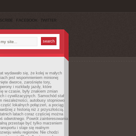
SCRIBE
FACEBOOK
TWITTER
lat wydawało się, że kolej w małych
iach jest wspomnieniem minionej
ięte dworce, zarośnięte tory,
perony i rozkłady jazdy, które
ię w czasie, były znakiem zmian
ch i cywilizacyjnych. Samochód stał
m niezależności, autobusy stopniowo
część lokalnych połączeń, a pociąg
bardziej z historią niż z przyszłością.
atnich latach coraz częściej można
ś odwrotnego. Powrót zainteresowania
nalną przestaje być tylko marzeniem
ransportu i staje się realnym
ozwoju wielu regionów. Nie chodzi