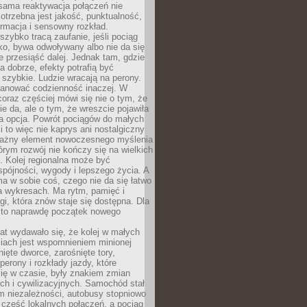
sama reaktywacja połączeń nie
otrzebna jest jakość, punktualność,
ormacja i sensowny rozkład.
zybko tracą zaufanie, jeśli pociąg
ko, bywa odwoływany albo nie da się
 przesiąść dalej. Jednak tam, gdzie
a dobrze, efekty potrafią być
szybkie. Ludzie wracają na perony.
lanować codzienność inaczej. W
raz częściej mówi się nie o tym, że
ie da, ale o tym, że wreszcie pojawiła
a opcja. Powrót pociągów do małych
 to więc nie kaprys ani nostalgiczny
ważny element nowoczesnego myślenia
tórym rozwój nie kończy się na wielkich
. Kolej regionalna może być
pójności, wygody i lepszego życia. A
ma w sobie coś, czego nie da się łatwo
a wykresach. Ma rytm, pamięć i
ogi, która znów staje się dostępna. Dla
c to naprawdę początek nowego
lat wydawało się, że kolej w małych
iach jest wspomnieniem minionej
ięte dworce, zarośnięte tory,
perony i rozkłady jazdy, które
ię w czasie, były znakiem zmian
ch i cywilizacyjnych. Samochód stał
m niezależności, autobusy stopniowo
część lokalnych połączeń, a pociąg