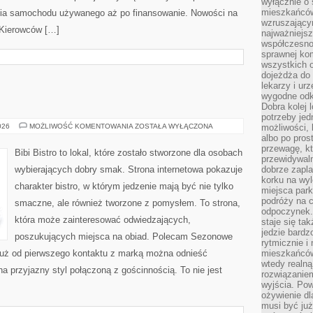
wyłącznie o
mieszkańcó
ania samochodu używanego aż po finansowanie. Nowości na
wzruszający
e Kierowców […]
najważniejsz
współczesnoś
sprawnej kom
wszystkich 
dojeżdża do 
lekarzy i ur
wygodne odk
Dobra kolej 
potrzeby jed
DIY
026
MOŻLIWOŚĆ KOMENTOWANIA
ZOSTAŁA WYŁĄCZONA
możliwości, 
W
albo po pros
KUCHNI
przewagę, kt
Bibi Bistro to lokal, które zostało stworzone dla osobach
przewidywaln
wybierających dobry smak. Strona internetowa pokazuje
dobrze zapl
korku na wy
charakter bistro, w którym jedzenie mają być nie tylko
miejsca par
podróży na c
smaczne, ale również tworzone z pomysłem. To strona,
odpoczynek.
która może zainteresować odwiedzających,
staje się tak
jedzie bardz
poszukujących miejsca na obiad. Polecam Sezonowe
rytmicznie i
Już od pierwszego kontaktu z marką można odnieść
mieszkańców
wtedy realną
na przyjazny styl połączoną z gościnnością. To nie jest
rozwiązaniem
wyjścia. Po
ożywienie d
musi być ju