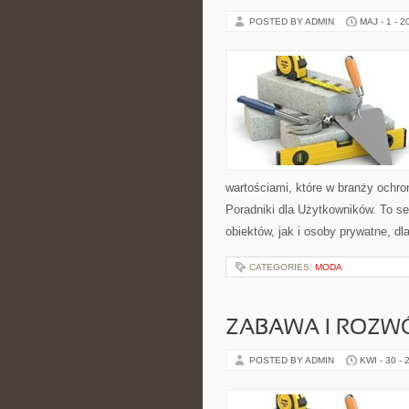
POSTED BY ADMIN
MAJ - 1 - 2
wartościami, które w branży ochro
Poradniki dla Użytkowników. To s
obiektów, jak i osoby prywatne, dl
CATEGORIES:
MODA
ZABAWA I ROZW
POSTED BY ADMIN
KWI - 30 - 