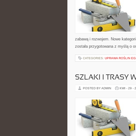
zabawą i rozwojem. Nowe kategorie
została przygotowana z myślą o 
CATEGORIES:
UPRAWA ROŚLIN E
SZLAKI I TRASY
POSTED BY ADMIN
KWI - 29 - 