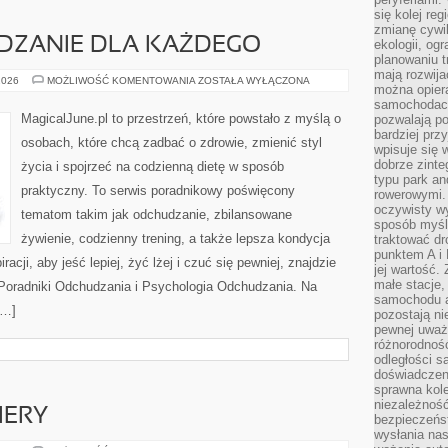
się kolej re
zmianę cywil
ZANIE DLA KAŻDEGO
ekologii, og
planowaniu t
mają rozwij
ZDROWE
2026
MOŻLIWOŚĆ KOMENTOWANIA
ZOSTAŁA WYŁĄCZONA
można opier
ODCHUDZANIE
DLA
samochodach
KAŻDEGO
MagicalJune.pl to przestrzeń, które powstało z myślą o
pozwalają po
bardziej prz
osobach, które chcą zadbać o zdrowie, zmienić styl
wpisuje się 
dobrze zint
życia i spojrzeć na codzienną dietę w sposób
typu park an
praktyczny. To serwis poradnikowy poświęcony
rowerowymi. 
oczywisty wy
tematom takim jak odchudzanie, zbilansowane
sposób myśl
żywienie, codzienny trening, a także lepsza kondycja
traktować dr
punktem A i
acji, aby jeść lepiej, żyć lżej i czuć się pewniej, znajdzie
jej wartość.
małe stacje,
m Poradniki Odchudzania i Psychologia Odchudzania. Na
samochodu a
[…]
pozostają n
pewnej uważn
różnorodność
odległości są
doświadczeni
sprawna kol
niezależność
IERY
bezpieczeńs
wysłania nas