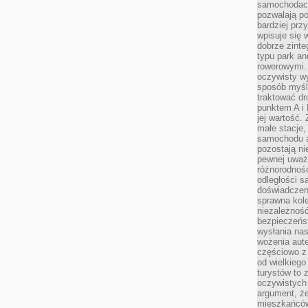
samochodach
pozwalają po
bardziej prz
wpisuje się 
dobrze zint
typu park an
rowerowymi. 
oczywisty wy
sposób myśl
traktować dr
punktem A i
jej wartość.
małe stacje,
samochodu a
pozostają n
pewnej uważn
różnorodność
odległości są
doświadczeni
sprawna kol
niezależność
bezpieczeńs
wysłania nas
wożenia aute
częściowo z
od wielkiego 
turystów to 
oczywistych
argument, ż
mieszkańców