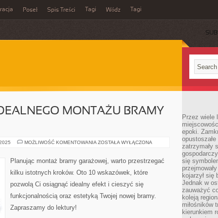
acja
Tagi
Tagi
Poseł
Spis Treści
Wódz
SUB
IDEALNEGO MONTAŻU BRAMY
Przez wiele 
miejscowośc
epoki. Zamkn
opustoszałe 
10
 2025
MOŻLIWOŚĆ KOMENTOWANIA
ZOSTAŁA WYŁĄCZONA
zatrzymały s
KROKÓW
DO
gospodarczy
IDEALNEGO
Planując montaż bramy garażowej, warto przestrzegać
się symbole
MONTAŻU
przejmowały 
BRAMY
kilku istotnych kroków. Oto 10 wskazówek, które
GARAŻOWEJ
kojarzył się 
Jednak w ost
pozwolą Ci osiągnąć idealny efekt i cieszyć się
zauważyć co
funkcjonalnością oraz estetyką Twojej nowej bramy.
koleją regio
miłośników t
Zapraszamy do lektury!
kierunkiem r