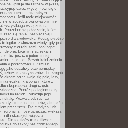
gionalna wpisuje się także w większą
izacyjną. Coraz więcej mówi się o
raniczaniu emisji i rozsądnym
ransportu. Jeśli małe miejscowości
ać się w sposób zrównoważony, nie
ać wszystkiego wyłącznie na
. Potrzebne są połączenia, które
ruszać się taniej, bezpieczniej i
yjaźnie dla środowiska. Pociąg świetnie
w tę logikę. Zwłaszcza wtedy, gdy jest
egrowany z autobusami, parkingami
d ride oraz lokalnymi ścieżkami
Jest też jeszcze jeden, mniej
miar tej historii. Powrót kolei zmienia
enia o podróżowaniu. Zamiast
ogę jako uciążliwy etap pomiędzy
 B, człowiek zaczyna znów dostrzegać
 Za oknem przesuwają się pola, lasy,
 miasteczka i krajobrazy, które z
lbo ekspresowej drogi często
iewidoczne. Podróż pociągiem uczy
ości na region. Pokazuje jego
 i skalę. Pozwala odczuć, że
 nie tylko liczbą kilometrów, ale także
em przestrzeni. Dla młodych ludzi
ej regionalna może oznaczać większą
, a dla starszych większe
two. Dla rodziców to możliwość
tolatka do szkoły bez codziennego