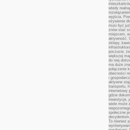
mieszkańców
wtedy realną
rozwiązaniem
wyjścia. Po
ożywienie d
musi być ju
znów stać si
miejscem, wo
aktywność. W
sklepy, kawi
infrastruktu
poczucie, że
większej map
do niej dotrz
ma duże zna
połączenie 
obecności r
i gospodarcz
aktywne staj
transportu, h
internetowy
gdzie dokume
inwestycje, 
wiele może z
niepozorneg
społeczne je
decydentom, 
To również 
wyrównywani
peryferiami.