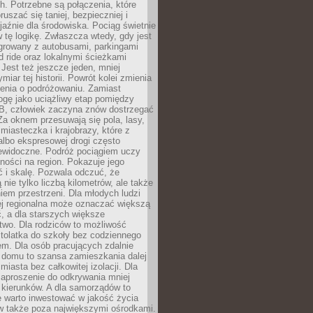
. Potrzebne są połączenia, które
ruszać się taniej, bezpieczniej i
yjaźnie dla środowiska. Pociąg świetnie
w tę logikę. Zwłaszcza wtedy, gdy jest
egrowany z autobusami, parkingami
d ride oraz lokalnymi ścieżkami
Jest też jeszcze jeden, mniej
miar tej historii. Powrót kolei zmienia
enia o podróżowaniu. Zamiast
ogę jako uciążliwy etap pomiędzy
 B, człowiek zaczyna znów dostrzegać
 Za oknem przesuwają się pola, lasy,
 miasteczka i krajobrazy, które z
lbo ekspresowej drogi często
iewidoczne. Podróż pociągiem uczy
ości na region. Pokazuje jego
 i skalę. Pozwala odczuć, że
 nie tylko liczbą kilometrów, ale także
em przestrzeni. Dla młodych ludzi
ej regionalna może oznaczać większą
, a dla starszych większe
two. Dla rodziców to możliwość
tolatka do szkoły bez codziennego
m. Dla osób pracujących zdalnie
 domu to szansa zamieszkania dalej
miasta bez całkowitej izolacji. Dla
zaproszenie do odkrywania mniej
 kierunków. A dla samorządów to
e warto inwestować w jakość życia
 także poza największymi ośrodkami.