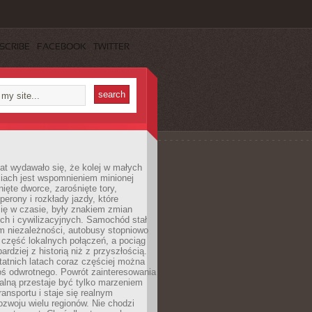
SCRIBE
FACEBOOK
TWITTER
lat wydawało się, że kolej w małych
iach jest wspomnieniem minionej
ięte dworce, zarośnięte tory,
perony i rozkłady jazdy, które
ię w czasie, były znakiem zmian
ch i cywilizacyjnych. Samochód stał
m niezależności, autobusy stopniowo
część lokalnych połączeń, a pociąg
bardziej z historią niż z przyszłością.
atnich latach coraz częściej można
ś odwrotnego. Powrót zainteresowania
nalną przestaje być tylko marzeniem
ransportu i staje się realnym
ozwoju wielu regionów. Nie chodzi