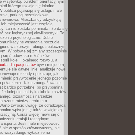
ę wizytówką, punktem orientacyjnym i
kół którego rozwija się lokalna
 pobliżu pojawiają się usługi, małe
arnie, parkingi przesiadkowe i
ra rowerowa. Mieszkańcy odzyskują
 ich miejscowość jest częścią
y, że nie została pominięta i że da się
eć bez logistycznej ekwilibrystyki. To
czenie psychologiczne. Dobre
komunikacyjne wzmacnia poczucie
egionu w szerszym obiegu społecznym
ym. W połowie tej zmiany szczególnie
ą się środowiska miłośników
istorii kolei i lokalnego rozwoju, a
portal dla pasjonatów
bywa miejscem,
ntuje się dawne linie, analizuje nowe
porównuje rozkłady i pokazuje, jak
mienić przywrócenie jednego pozornie
o połączenia. Takie zaangażowanie
st bardzo potrzebne, bo przypomina
że kolej nie jest tylko tabelą kosztów.
pamięć, tożsamość i narzędzie
a szans między centrum a
 Warto zwrócić uwagę, że odradzająca
gionalna wpisuje się także w większą
izacyjną. Coraz więcej mówi się o
raniczaniu emisji i rozsądnym
ransportu. Jeśli małe miejscowości
ać się w sposób zrównoważony, nie
ać wszystkiego wyłącznie na