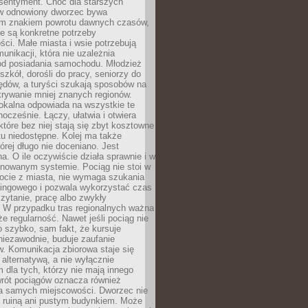
 sentyment. Choć dla starszych
w odnowiony dworzec bywa
m znakiem powrotu dawnych czasów,
e są konkretne potrzeby
ci. Małe miasta i wsie potrzebują
unikacji, która nie uzależnia
od posiadania samochodu. Młodzież
szkół, dorośli do pracy, seniorzy do
zędów, a turyści szukają sposobów na
rywanie mniej znanych regionów.
lokalna odpowiada na wszystkie te
nocześnie. Łączy, ułatwia i otwiera
które bez niej stają się zbyt kosztowne
tu niedostępne. Kolej ma także
órej długo nie doceniano. Jest
a. O ile oczywiście działa sprawnie i w
anowanym systemie. Pociąg nie stoi w
locie z miasta, nie wymaga szukania
kingowego i pozwala wykorzystać czas
zytanie, pracę albo zwykły
 W przypadku tras regionalnych ważna
że regularność. Nawet jeśli pociąg nie
o szybko, sam fakt, że kursuje
 niezawodnie, buduje zaufanie
. Komunikacja zbiorowa staje się
 alternatywą, a nie wyłącznie
 dla tych, którzy nie mają innego
wrót pociągów oznacza również
la samych miejscowości. Dworzec nie
ż ruiną ani pustym budynkiem. Może