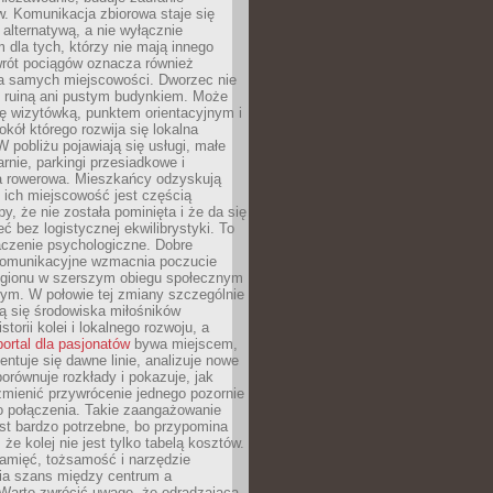
. Komunikacja zbiorowa staje się
 alternatywą, a nie wyłącznie
 dla tych, którzy nie mają innego
wrót pociągów oznacza również
la samych miejscowości. Dworzec nie
ż ruiną ani pustym budynkiem. Może
ę wizytówką, punktem orientacyjnym i
kół którego rozwija się lokalna
 pobliżu pojawiają się usługi, małe
arnie, parkingi przesiadkowe i
ra rowerowa. Mieszkańcy odzyskują
 ich miejscowość jest częścią
y, że nie została pominięta i że da się
eć bez logistycznej ekwilibrystyki. To
czenie psychologiczne. Dobre
komunikacyjne wzmacnia poczucie
egionu w szerszym obiegu społecznym
ym. W połowie tej zmiany szczególnie
ą się środowiska miłośników
istorii kolei i lokalnego rozwoju, a
portal dla pasjonatów
bywa miejscem,
ntuje się dawne linie, analizuje nowe
porównuje rozkłady i pokazuje, jak
mienić przywrócenie jednego pozornie
o połączenia. Takie zaangażowanie
st bardzo potrzebne, bo przypomina
że kolej nie jest tylko tabelą kosztów.
pamięć, tożsamość i narzędzie
a szans między centrum a
 Warto zwrócić uwagę, że odradzająca