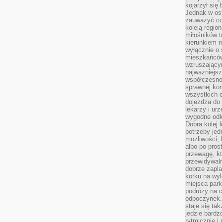
kojarzył się 
Jednak w ost
zauważyć co
koleją regio
miłośników t
kierunkiem r
wyłącznie o
mieszkańcó
wzruszający
najważniejsz
współczesnoś
sprawnej kom
wszystkich 
dojeżdża do 
lekarzy i ur
wygodne odk
Dobra kolej 
potrzeby jed
możliwości, 
albo po pros
przewagę, kt
przewidywaln
dobrze zapl
korku na wy
miejsca par
podróży na c
odpoczynek.
staje się tak
jedzie bardz
rytmicznie i