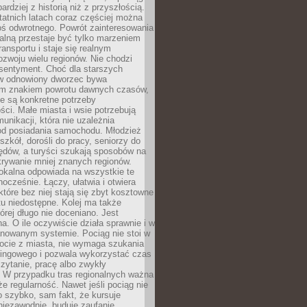
bardziej z historią niż z przyszłością.
atnich latach coraz częściej można
ś odwrotnego. Powrót zainteresowania
nalną przestaje być tylko marzeniem
ransportu i staje się realnym
ozwoju wielu regionów. Nie chodzi
 sentyment. Choć dla starszych
w odnowiony dworzec bywa
m znakiem powrotu dawnych czasów,
e są konkretne potrzeby
ci. Małe miasta i wsie potrzebują
unikacji, która nie uzależnia
od posiadania samochodu. Młodzież
szkół, dorośli do pracy, seniorzy do
zędów, a turyści szukają sposobów na
rywanie mniej znanych regionów.
lokalna odpowiada na wszystkie te
nocześnie. Łączy, ułatwia i otwiera
które bez niej stają się zbyt kosztowne
tu niedostępne. Kolej ma także
órej długo nie doceniano. Jest
a. O ile oczywiście działa sprawnie i w
anowanym systemie. Pociąg nie stoi w
locie z miasta, nie wymaga szukania
kingowego i pozwala wykorzystać czas
zytanie, pracę albo zwykły
 W przypadku tras regionalnych ważna
że regularność. Nawet jeśli pociąg nie
o szybko, sam fakt, że kursuje
 niezawodnie, buduje zaufanie