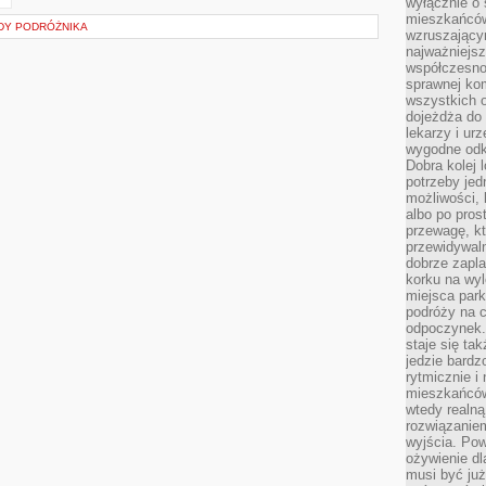
wyłącznie o
mieszkańcó
DY PODRÓŻNIKA
wzruszający
najważniejsz
współczesnoś
sprawnej kom
wszystkich 
dojeżdża do 
lekarzy i ur
wygodne odk
Dobra kolej 
potrzeby jed
możliwości, 
albo po pros
przewagę, kt
przewidywaln
dobrze zapl
korku na wy
miejsca par
podróży na c
odpoczynek.
staje się tak
jedzie bardz
rytmicznie i
mieszkańców
wtedy realną
rozwiązaniem
wyjścia. Po
ożywienie d
musi być ju