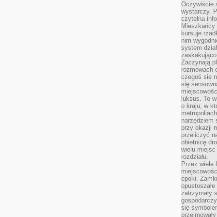
Oczywiście 
wystarczy. P
czytelna inf
Mieszkańcy s
kursuje rzad
nim wygodnie
system dział
zaskakująco 
Zaczynają p
rozmowach co
czegoś się n
się sensown
miejscowości
luksus. To 
o kraju, w k
metropoliach
narzędziem s
przy okazji 
przeliczyć n
obietnicę dr
wielu miejs
rozdziału.
Przez wiele 
miejscowośc
epoki. Zamkn
opustoszałe 
zatrzymały s
gospodarczy
się symbole
przejmowały 