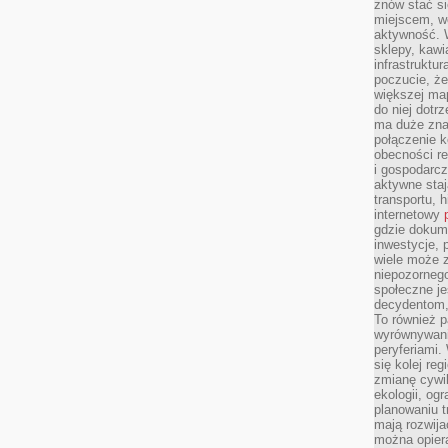
znów stać si
miejscem, wo
aktywność. W
sklepy, kawi
infrastruktu
poczucie, że
większej map
do niej dotrz
ma duże zna
połączenie 
obecności r
i gospodarcz
aktywne staj
transportu, h
internetowy
gdzie dokume
inwestycje, 
wiele może z
niepozorneg
społeczne je
decydentom, 
To również 
wyrównywani
peryferiami.
się kolej re
zmianę cywil
ekologii, og
planowaniu t
mają rozwij
można opier