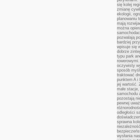
się kolej re
zmianę cywil
ekologii, og
planowaniu t
mają rozwij
można opier
samochodach
pozwalają po
bardziej prz
wpisuje się 
dobrze zint
typu park an
rowerowymi. 
oczywisty wy
sposób myśl
traktować dr
punktem A i
jej wartość.
małe stacje,
samochodu a
pozostają n
pewnej uważn
różnorodność
odległości są
doświadczeni
sprawna kol
niezależność
bezpieczeńs
wysłania nas