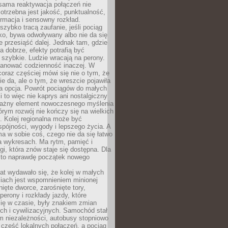
sama reaktywacja połączeń nie
otrzebna jest jakość, punktualność,
ormacja i sensowny rozkład.
zybko tracą zaufanie, jeśli pociąg
ko, bywa odwoływany albo nie da się
 przesiąść dalej. Jednak tam, gdzie
a dobrze, efekty potrafią być
szybkie. Ludzie wracają na perony.
lanować codzienność inaczej. W
raz częściej mówi się nie o tym, że
ie da, ale o tym, że wreszcie pojawiła
a opcja. Powrót pociągów do małych
 to więc nie kaprys ani nostalgiczny
ważny element nowoczesnego myślenia
tórym rozwój nie kończy się na wielkich
. Kolej regionalna może być
pójności, wygody i lepszego życia. A
ma w sobie coś, czego nie da się łatwo
a wykresach. Ma rytm, pamięć i
ogi, która znów staje się dostępna. Dla
c to naprawdę początek nowego
lat wydawało się, że kolej w małych
iach jest wspomnieniem minionej
ięte dworce, zarośnięte tory,
perony i rozkłady jazdy, które
ię w czasie, były znakiem zmian
ch i cywilizacyjnych. Samochód stał
m niezależności, autobusy stopniowo
część lokalnych połączeń, a pociąg