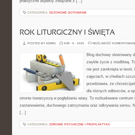
praktyczne aspekty związane z […]
CATEGORIES:
SEZONOWE GOTOWANIE
ROK LITURGICZNY I ŚWIĘTA
POSTED BY ADMIN
KWI - 6 - 2026
MOŻLIWOŚĆ KOMENTOWAN
Blog duchowy skierowany do
zwykłe życie z modlitwą. T
nie jest zamknięta w teorii,
zajęciach, w chwilach szcz
przedstawia, że chrześcij
dla różnych odbiorców, a o
stronie towarzyszą w pogłębianiu wiary. To rozbudowane centrum 
zastanowienia, duchowego zatrzymania oraz odkrywania sensu. N
[…]
CATEGORIES:
ZDROWIE PSYCHICZNE I PROFILAKTYKA