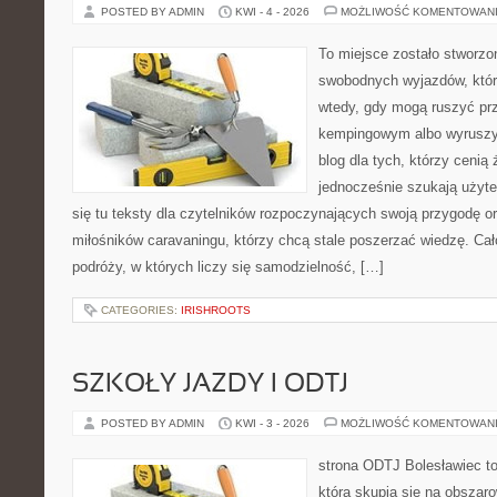
POSTED BY ADMIN
KWI - 4 - 2026
MOŻLIWOŚĆ KOMENTOWAN
To miejsce zostało stworzo
swobodnych wyjazdów, któr
wtedy, gdy mogą ruszyć prz
kempingowym albo wyruszy
blog dla tych, którzy cenią ż
jednocześnie szukają użyte
się tu teksty dla czytelników rozpoczynających swoją przygodę 
miłośników caravaningu, którzy chcą stale poszerzać wiedzę. Cał
podróży, w których liczy się samodzielność, […]
CATEGORIES:
IRISHROOTS
SZKOŁY JAZDY I ODTJ
POSTED BY ADMIN
KWI - 3 - 2026
MOŻLIWOŚĆ KOMENTOWAN
strona ODTJ Bolesławiec to
która skupia się na obszaro