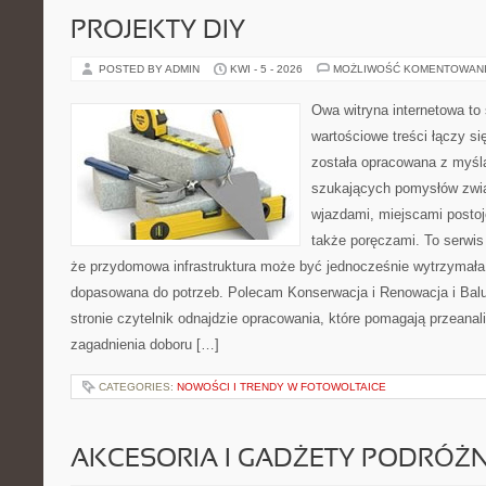
PROJEKTY DIY
POSTED BY ADMIN
KWI - 5 - 2026
MOŻLIWOŚĆ KOMENTOWAN
Owa witryna internetowa to
wartościowe treści łączy si
została opracowana z myślą
szukających pomysłów zwią
wjazdami, miejscami posto
także poręczami. To serwis
że przydomowa infrastruktura może być jednocześnie wytrzymała, 
dopasowana do potrzeb. Polecam Konserwacja i Renowacja i Balus
stronie czytelnik odnajdzie opracowania, które pomagają przeana
zagadnienia doboru […]
CATEGORIES:
NOWOŚCI I TRENDY W FOTOWOLTAICE
AKCESORIA I GADŻETY PODRÓŻN