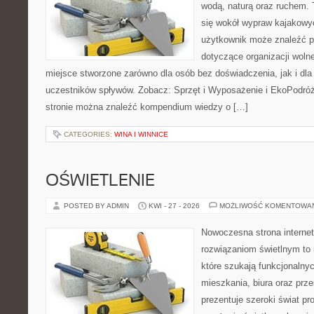
wodą, naturą oraz ruchem. 
się wokół wypraw kajakowy
użytkownik może znaleźć 
dotyczące organizacji woln
miejsce stworzone zarówno dla osób bez doświadczenia, jak i dl
uczestników spływów. Zobacz: Sprzęt i Wyposażenie i EkoPodró
stronie można znaleźć kompendium wiedzy o […]
CATEGORIES:
WINA I WINNICE
OŚWIETLENIE
POSTED BY ADMIN
KWI - 27 - 2026
MOŻLIWOŚĆ KOMENTOWA
Nowoczesna strona interne
rozwiązaniom świetlnym to 
które szukają funkcjonalnyc
mieszkania, biura oraz prz
prezentuje szeroki świat p