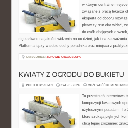
w którym centralne miejsce
związane z pracą lekarza ok
eksperta od doboru rozwiąz
pierwszy rzut oka widać, że
do osób dbających o wzrok,
się zarówno na jakości widzenia na co dzień, jak i na zauważani
Platforma łączy w sobie cechy poradnika oraz miejsca z prakty
CATEGORIES:
ZDROWIE KRĘGOSŁUPA
KWIATY Z OGRODU DO BUKIETU
POSTED BY ADMIN
KWI - 8 - 2026
MOŻLIWOŚĆ KOMENTOWAN
Ta przestrzeń internetowa t
kompozycji kwiatowych spot
użytecznymi poradami. To 
które szukają pięknych kom
chcą lepiej zrozumieć znac