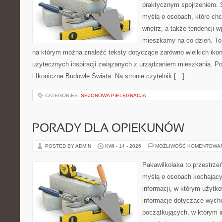
praktycznym spojrzeniem. S
myślą o osobach, które ch
wnętrz, a także tendencji w
mieszkamy na co dzień. To
na którym można znaleźć teksty dotyczące zarówno wielkich ikon a
użytecznych inspiracji związanych z urządzaniem mieszkania. Pol
i Ikoniczne Budowle Świata. Na stronie czytelnik […]
CATEGORIES:
SEZONOWA PIELĘGNACJA
PORADY DLA OPIEKUNÓW
POSTED BY ADMIN
KWI - 14 - 2026
MOŻLIWOŚĆ KOMENTOWA
Pakawilkolaka to przestrzeń
myślą o osobach kochający
informacji, w którym użytk
informacje dotyczące wycho
początkujących, w którym in