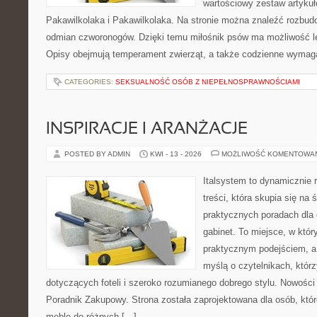
wartościowy zestaw artykułó
Pakawilkolaka i Pakawilkolaka. Na stronie można znaleźć rozbud
odmian czworonogów. Dzięki temu miłośnik psów ma możliwość le
Opisy obejmują temperament zwierząt, a także codzienne wymag
CATEGORIES:
SEKSUALNOŚĆ OSÓB Z NIEPEŁNOSPRAWNOŚCIAMI
INSPIRACJE I ARANŻACJE
POSTED BY ADMIN
KWI - 13 - 2026
MOŻLIWOŚĆ KOMENTOWA
Italsystem to dynamicznie r
treści, która skupia się na 
praktycznych poradach dla
gabinet. To miejsce, w któr
praktycznym podejściem, a
myślą o czytelnikach, którz
dotyczących foteli i szeroko rozumianego dobrego stylu. Nowości t
Poradnik Zakupowy. Strona została zaprojektowana dla osób, któ
meble do różnych […]