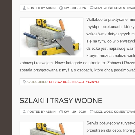
POSTED BY ADMIN
KWI - 30 - 2026
MOŻLIWOŚĆ KOMENTOWA
Wallaboo to praktyczne mie
myślą o opiekunach, którz
wskazówek dotyczących mał
się na tym, co w pierwszych
dziecka jest naprawdę ważn
którym można znaleźć wiel
zabawą i rozwojem. Nowe kategorie na stronie to: Zabawa i Rozwó
została przygotowana z myślą o osobach, które chcą podejmowa
CATEGORIES:
UPRAWA ROŚLIN EGZOTYCZNYCH
SZLAKI I TRASY WODNE
POSTED BY ADMIN
KWI - 29 - 2026
MOŻLIWOŚĆ KOMENTOWA
Serwis poświęcony turystyc
przestrzeń dla osób, które 