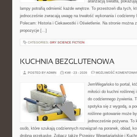
aranżacją światła, pokazuj
lampy potrafią odmienić każde wnętrze. To przestrzeń dla tych, kt
jednocześnie zwracają uwagę na trwałość wykonania i codzienny 
Polecam: Historia i Ciekawostki i Oświetlenie. Na stronie można 
propozycje […]
CATEGORIES:
GRY SCIENCE FICTION
KUCHNIA BEZGLUTENOWA
POSTED BY ADMIN
KWI - 23 - 2026
MOŻLIWOŚĆ KOMENTOWA
JemWegańsko to portal, któ
miłości do kuchni roślinnej
do codziennego żywienia. T
spotyka się z wygodą, a po
roślinne gotowanie może by
jednocześnie pożywna. To
osób, które szukają codziennych rozwiązań na poranek, obiad, ko
drobną przekąskę. Zobacz także Przepisy Wegetariańskie i Kuchni