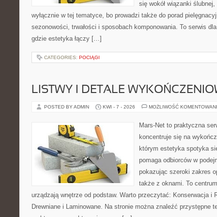
się wokół wiązanki ślubnej,
wyłącznie w tej tematyce, bo prowadzi także do porad pielęgnacyj
sezonowości, trwałości i sposobach komponowania. To serwis dla
gdzie estetyka łączy […]
CATEGORIES:
POCIĄGI
LISTWY I DETALE WYKOŃCZENI
POSTED BY ADMIN
KWI - 7 - 2026
MOŻLIWOŚĆ KOMENTOWAN
Mars-Net to praktyczna ser
koncentruje się na wykończ
którym estetyka spotyka si
pomaga odbiorców w podejm
pokazując szeroki zakres o
także z oknami. To centrum
urządzają wnętrze od podstaw. Warto przeczytać: Konserwacja i 
Drewniane i Laminowane. Na stronie można znaleźć przystępne te