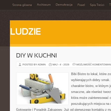
Archiwum
Demokracja
T
Strona główna
Poseł
Spis Treści
LUDZIE
DIY W KUCHNI
POSTED BY ADMIN
MAJ - 4 - 2026
MOŻLIWOŚĆ KOMENTOWAN
Bibi Bistro to lokal, które 
wybierających dobry smak. 
charakter bistro, w którym 
smaczne, ale również twor
która może zainteresować 
poszukujących miejsca na
Gotowanie i Poradnik Zakupowy. Już od pierwszego kontaktu z 