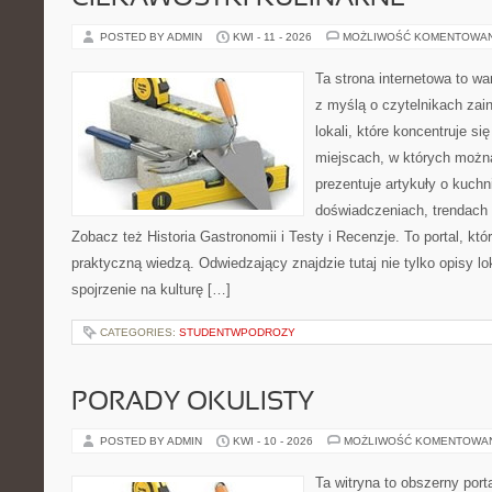
POSTED BY ADMIN
KWI - 11 - 2026
MOŻLIWOŚĆ KOMENTOWA
Ta strona internetowa to w
z myślą o czytelnikach za
lokali, które koncentruje si
miejscach, w których możn
prezentuje artykuły o kuchn
doświadczeniach, trendach i
Zobacz też Historia Gastronomii i Testy i Recenzje. To portal, któ
praktyczną wiedzą. Odwiedzający znajdzie tutaj nie tylko opisy lok
spojrzenie na kulturę […]
CATEGORIES:
STUDENTWPODROZY
PORADY OKULISTY
POSTED BY ADMIN
KWI - 10 - 2026
MOŻLIWOŚĆ KOMENTOWA
Ta witryna to obszerny por