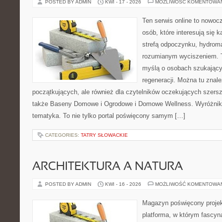
POSTED BY ADMIN
KWI - 17 - 2026
MOŻLIWOŚĆ KOMENTOWA
Ten serwis online to nowocz
osób, które interesują się 
strefą odpoczynku, hydrom
rozumianym wyciszeniem. T
myślą o osobach szukającyc
regeneracji. Można tu znal
początkujących, ale również dla czytelników oczekujących szers
także Baseny Domowe i Ogrodowe i Domowe Wellness. Wyróżnikie
tematyka. To nie tylko portal poświęcony samym […]
CATEGORIES:
TATRY SŁOWACKIE
ARCHITEKTURA A NATURA
POSTED BY ADMIN
KWI - 16 - 2026
MOŻLIWOŚĆ KOMENTOWA
Magazyn poświęcony projekt
platforma, w którym fascyn