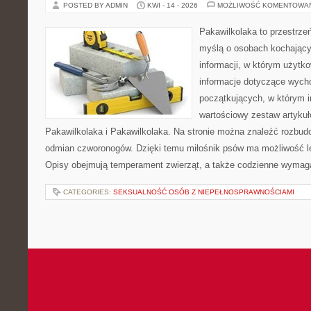
POSTED BY ADMIN
KWI - 14 - 2026
MOŻLIWOŚĆ KOMENTOWA
Pakawilkolaka to przestrzeń
myślą o osobach kochający
informacji, w którym użytk
informacje dotyczące wycho
początkujących, w którym in
wartościowy zestaw artykułó
Pakawilkolaka i Pakawilkolaka. Na stronie można znaleźć rozbud
odmian czworonogów. Dzięki temu miłośnik psów ma możliwość le
Opisy obejmują temperament zwierząt, a także codzienne wymag
CATEGORIES:
SEKSUALNOŚĆ OSÓB Z NIEPEŁNOSPRAWNOŚCIAMI