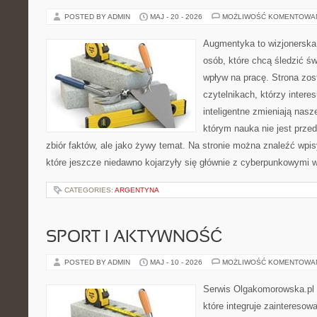
POSTED BY ADMIN
MAJ - 20 - 2026
MOŻLIWOŚĆ KOMENTOWA
Augmentyka to wizjonerska 
osób, które chcą śledzić św
wpływ na pracę. Strona zos
czytelnikach, którzy intere
inteligentne zmieniają nasz
którym nauka nie jest prze
zbiór faktów, ale jako żywy temat. Na stronie można znaleźć wp
które jeszcze niedawno kojarzyły się głównie z cyberpunkowymi w
CATEGORIES:
ARGENTYNA
SPORT I AKTYWNOŚĆ
POSTED BY ADMIN
MAJ - 10 - 2026
MOŻLIWOŚĆ KOMENTOWA
Serwis Olgakomorowska.pl 
które integruje zainteresowa