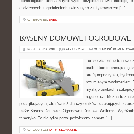
technologiach, trendach rynkowych, bezpieczeństwie, ekologii, t
codziennych zagadnieniach związanych z użytkowaniem […]
CATEGORIES:
ŚREM
BASENY DOMOWE I OGRODOWE
POSTED BY ADMIN
KWI - 17 - 2026
MOŻLIWOŚĆ KOMENTOWA
Ten serwis online to nowocz
osób, które interesują się 
strefą odpoczynku, hydrom
rozumianym wyciszeniem. T
myślą o osobach szukającyc
regeneracji. Można tu znal
początkujących, ale również dla czytelników oczekujących szers
także Baseny Domowe i Ogrodowe i Domowe Wellness. Wyróżnikie
tematyka. To nie tylko portal poświęcony samym […]
CATEGORIES:
TATRY SŁOWACKIE