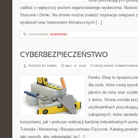
osób poszukujących profesj
zadbać o najwyższy poziom organizowanego wydarzenia. Nowości
Starzone i Drinki. Na stronie można znaleźć inspiracje związane
wydarzeń oraz tworzeniem klimatycznych […]
CATEGORIES:
ROBDRINKI
CYBERBEZPIECZEŃSTWO
POSTED BY ADMIN
MAJ - 8 - 2026
MOŻLIWOŚĆ KOMENTOWAN
Feniks Shop to dynamicznie
dla osób, które cenią wyso
jakości do ceny oraz szyb
z domu. Strona została pr
użytkownikach poszukującyc
zakupowych, które sprawdz
korzystaniu, jak i podczas realizacji bardziej indywidualnych pom
Tutoriale i Monitoring i Bezpieczeństwo Fizyczne. Katalog produ
taki sposób, aby odpowiadać na […]