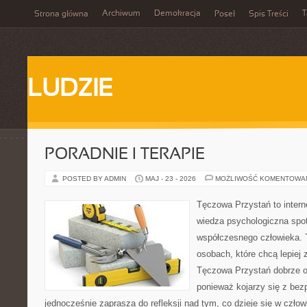
Archiwum
Demokracja
T
Strona główna
Poseł
Spis Treści
LUDZIE
PORADNIE I TERAPIE
POSTED BY ADMIN
MAJ - 23 - 2026
MOŻLIWOŚĆ KOMENTOWA
Tęczowa Przystań to intern
wiedza psychologiczna spot
współczesnego człowieka. T
osobach, które chcą lepiej
Tęczowa Przystań dobrze o
ponieważ kojarzy się z be
jednocześnie zaprasza do refleksji nad tym, co dzieje się w czło