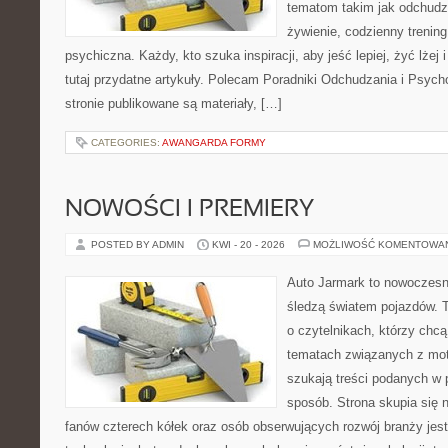
tematom takim jak odchudz
żywienie, codzienny trening
psychiczna. Każdy, kto szuka inspiracji, aby jeść lepiej, żyć lżej 
tutaj przydatne artykuły. Polecam Poradniki Odchudzania i Psyc
stronie publikowane są materiały, […]
CATEGORIES:
AWANGARDA FORMY
NOWOŚCI I PREMIERY
POSTED BY ADMIN
KWI - 20 - 2026
MOŻLIWOŚĆ KOMENTOWA
Auto Jarmark to nowoczesna
śledzą światem pojazdów. 
o czytelnikach, którzy chcą
tematach związanych z mot
szukają treści podanych w 
sposób. Strona skupia się 
fanów czterech kółek oraz osób obserwujących rozwój branży jes