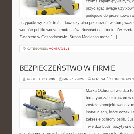
czymś zapamiętywalnym, d
przyciągać uwagę użytkowni
podejście do prezentowania 
przypadkowy zbiór treści, lecz czytelna przestrzeń, w której waż
wartość publikowanych materiałów. Nowości na stronie: Zwierzęta
Zwierzęta w Gospodarstwie. Strona Madlennn może […]
CATEGORIES:
MONTRAVELS
BEZPIECZEŃSTWO W FIRMIE
POSTED BY ADMIN
MAJ - 1 - 2026
MOŻLIWOŚĆ KOMENTOWAN
Marka Ochrona Twierdza to 
tematyce zabezpieczeń w s
została zaprojektowana z m
instytucjach, które oczeku
zakresie ochrony osób. J
Twierdza budzi pozytywne o
wartościami, które w branży ochrony mają kluczową rolę. Polecam: