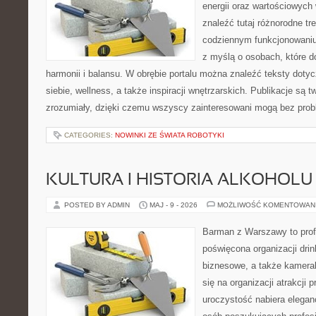
energii oraz wartościowych
znaleźć tutaj różnorodne tre
codziennym funkcjonowaniu
z myślą o osobach, które do
harmonii i balansu. W obrębie portalu można znaleźć teksty doty
siebie, wellness, a także inspiracji wnętrzarskich. Publikacje są
zrozumiały, dzięki czemu wszyscy zainteresowani mogą bez pro
CATEGORIES:
NOWINKI ZE ŚWIATA ROBOTYKI
KULTURA I HISTORIA ALKOHOLU
POSTED BY ADMIN
MAJ - 9 - 2026
MOŻLIWOŚĆ KOMENTOWAN
Barman z Warszawy to profe
poświęcona organizacji drin
biznesowe, a także kameral
się na organizacji atrakcji
uroczystość nabiera eleganc