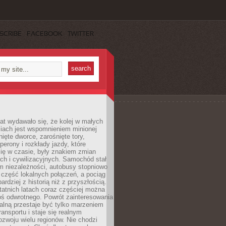
SCRIBE
FACEBOOK
TWITTER
lat wydawało się, że kolej w małych
iach jest wspomnieniem minionej
ięte dworce, zarośnięte tory,
perony i rozkłady jazdy, które
ię w czasie, były znakiem zmian
ch i cywilizacyjnych. Samochód stał
m niezależności, autobusy stopniowo
część lokalnych połączeń, a pociąg
bardziej z historią niż z przyszłością.
atnich latach coraz częściej można
ś odwrotnego. Powrót zainteresowania
nalną przestaje być tylko marzeniem
ransportu i staje się realnym
ozwoju wielu regionów. Nie chodzi