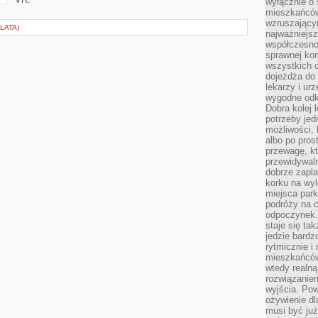
wyłącznie o
mieszkańcó
wzruszający
LATA)
najważniejsz
współczesnoś
sprawnej kom
wszystkich 
dojeżdża do 
lekarzy i ur
wygodne odk
Dobra kolej 
potrzeby jed
możliwości, 
albo po pros
przewagę, kt
przewidywaln
dobrze zapl
korku na wy
miejsca par
podróży na c
odpoczynek.
staje się tak
jedzie bardz
rytmicznie i
mieszkańców
wtedy realną
rozwiązaniem
wyjścia. Po
ożywienie d
musi być ju