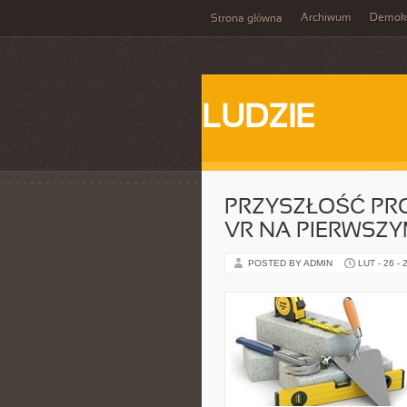
Archiwum
Demokr
Strona główna
LUDZIE
PRZYSZŁOŚĆ PR
VR NA PIERWSZY
POSTED BY ADMIN
LUT - 26 - 