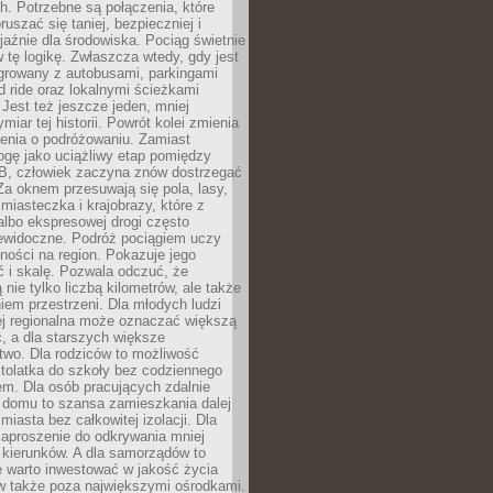
. Potrzebne są połączenia, które
ruszać się taniej, bezpieczniej i
yjaźnie dla środowiska. Pociąg świetnie
w tę logikę. Zwłaszcza wtedy, gdy jest
egrowany z autobusami, parkingami
d ride oraz lokalnymi ścieżkami
Jest też jeszcze jeden, mniej
miar tej historii. Powrót kolei zmienia
enia o podróżowaniu. Zamiast
ogę jako uciążliwy etap pomiędzy
 B, człowiek zaczyna znów dostrzegać
 Za oknem przesuwają się pola, lasy,
 miasteczka i krajobrazy, które z
lbo ekspresowej drogi często
iewidoczne. Podróż pociągiem uczy
ości na region. Pokazuje jego
 i skalę. Pozwala odczuć, że
 nie tylko liczbą kilometrów, ale także
em przestrzeni. Dla młodych ludzi
ej regionalna może oznaczać większą
, a dla starszych większe
two. Dla rodziców to możliwość
tolatka do szkoły bez codziennego
m. Dla osób pracujących zdalnie
 domu to szansa zamieszkania dalej
miasta bez całkowitej izolacji. Dla
zaproszenie do odkrywania mniej
 kierunków. A dla samorządów to
e warto inwestować w jakość życia
 także poza największymi ośrodkami.