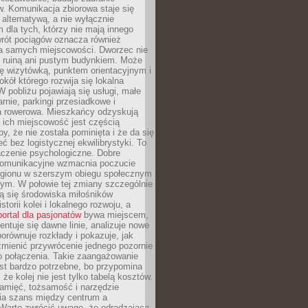
. Komunikacja zbiorowa staje się
 alternatywą, a nie wyłącznie
 dla tych, którzy nie mają innego
wrót pociągów oznacza również
la samych miejscowości. Dworzec nie
ż ruiną ani pustym budynkiem. Może
ę wizytówką, punktem orientacyjnym i
kół którego rozwija się lokalna
 pobliżu pojawiają się usługi, małe
arnie, parkingi przesiadkowe i
ra rowerowa. Mieszkańcy odzyskują
 ich miejscowość jest częścią
y, że nie została pominięta i że da się
eć bez logistycznej ekwilibrystyki. To
czenie psychologiczne. Dobre
komunikacyjne wzmacnia poczucie
egionu w szerszym obiegu społecznym
ym. W połowie tej zmiany szczególnie
ą się środowiska miłośników
istorii kolei i lokalnego rozwoju, a
portal dla pasjonatów
bywa miejscem,
ntuje się dawne linie, analizuje nowe
porównuje rozkłady i pokazuje, jak
mienić przywrócenie jednego pozornie
o połączenia. Takie zaangażowanie
st bardzo potrzebne, bo przypomina
że kolej nie jest tylko tabelą kosztów.
pamięć, tożsamość i narzędzie
a szans między centrum a
 Warto zwrócić uwagę, że odradzająca