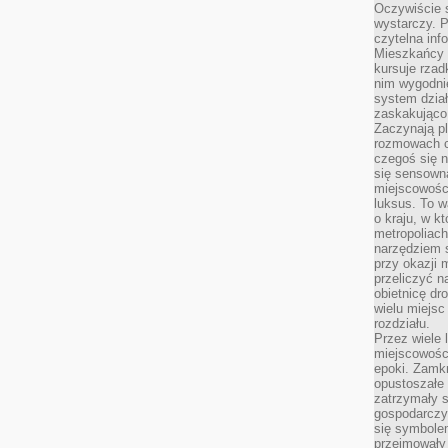
Oczywiście 
wystarczy. P
czytelna inf
Mieszkańcy s
kursuje rzad
nim wygodnie
system dział
zaskakująco 
Zaczynają p
rozmowach co
czegoś się n
się sensown
miejscowości
luksus. To 
o kraju, w k
metropoliach
narzędziem s
przy okazji 
przeliczyć n
obietnicę dr
wielu miejs
rozdziału.
Przez wiele 
miejscowośc
epoki. Zamkn
opustoszałe 
zatrzymały s
gospodarczy
się symbole
przejmowały 