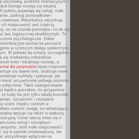
ę wizytówką, punktem orientacyjnym i
kół którego rozwija się lokalna
 pobliżu pojawiają się usługi, małe
arnie, parkingi przesiadkowe i
ra rowerowa. Mieszkańcy odzyskują
 ich miejscowość jest częścią
y, że nie została pominięta i że da się
eć bez logistycznej ekwilibrystyki. To
czenie psychologiczne. Dobre
komunikacyjne wzmacnia poczucie
egionu w szerszym obiegu społecznym
ym. W połowie tej zmiany szczególnie
ą się środowiska miłośników
istorii kolei i lokalnego rozwoju, a
portal dla pasjonatów
bywa miejscem,
ntuje się dawne linie, analizuje nowe
porównuje rozkłady i pokazuje, jak
mienić przywrócenie jednego pozornie
o połączenia. Takie zaangażowanie
st bardzo potrzebne, bo przypomina
że kolej nie jest tylko tabelą kosztów.
pamięć, tożsamość i narzędzie
a szans między centrum a
 Warto zwrócić uwagę, że odradzająca
gionalna wpisuje się także w większą
izacyjną. Coraz więcej mówi się o
raniczaniu emisji i rozsądnym
ransportu. Jeśli małe miejscowości
ać się w sposób zrównoważony, nie
ać wszystkiego wyłącznie na