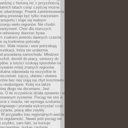
bardziej z historią niż z przyszłością.
atnich latach coraz częściej można
ś odwrotnego. Powrót zainteresowania
nalną przestaje być tylko marzeniem
ransportu i staje się realnym
ozwoju wielu regionów. Nie chodzi
 sentyment. Choć dla starszych
w odnowiony dworzec bywa
m znakiem powrotu dawnych czasów,
e są konkretne potrzeby
ci. Małe miasta i wsie potrzebują
unikacji, która nie uzależnia
od posiadania samochodu. Młodzież
szkół, dorośli do pracy, seniorzy do
zędów, a turyści szukają sposobów na
rywanie mniej znanych regionów.
lokalna odpowiada na wszystkie te
nocześnie. Łączy, ułatwia i otwiera
które bez niej stają się zbyt kosztowne
tu niedostępne. Kolej ma także
órej długo nie doceniano. Jest
a. O ile oczywiście działa sprawnie i w
anowanym systemie. Pociąg nie stoi w
locie z miasta, nie wymaga szukania
kingowego i pozwala wykorzystać czas
zytanie, pracę albo zwykły
 W przypadku tras regionalnych ważna
że regularność. Nawet jeśli pociąg nie
o szybko, sam fakt, że kursuje
 niezawodnie, buduje zaufanie