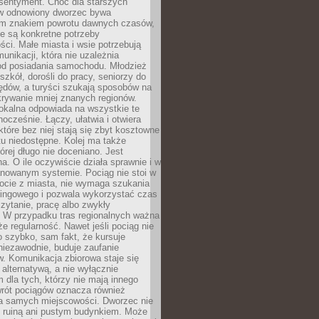
 sentyment. Choć dla starszych
w odnowiony dworzec bywa
m znakiem powrotu dawnych czasów,
e są konkretne potrzeby
ci. Małe miasta i wsie potrzebują
unikacji, która nie uzależnia
od posiadania samochodu. Młodzież
szkół, dorośli do pracy, seniorzy do
zędów, a turyści szukają sposobów na
rywanie mniej znanych regionów.
lokalna odpowiada na wszystkie te
nocześnie. Łączy, ułatwia i otwiera
które bez niej stają się zbyt kosztowne
tu niedostępne. Kolej ma także
órej długo nie doceniano. Jest
a. O ile oczywiście działa sprawnie i w
anowanym systemie. Pociąg nie stoi w
locie z miasta, nie wymaga szukania
kingowego i pozwala wykorzystać czas
zytanie, pracę albo zwykły
 W przypadku tras regionalnych ważna
że regularność. Nawet jeśli pociąg nie
o szybko, sam fakt, że kursuje
 niezawodnie, buduje zaufanie
. Komunikacja zbiorowa staje się
 alternatywą, a nie wyłącznie
 dla tych, którzy nie mają innego
wrót pociągów oznacza również
la samych miejscowości. Dworzec nie
ż ruiną ani pustym budynkiem. Może