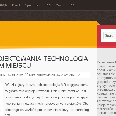
acja
Tagi
Tagi
Poseł
Spis Treści
Wódz
SUB
OJEKTOWANIA: TECHNOLOGIA
Przez wiele 
M MIEJSCU
miejscowośc
epoki. Zamkn
opustoszałe 
PRZYSZŁOŚĆ
2025
MOŻLIWOŚĆ KOMENTOWANIA
ZOSTAŁA WYŁĄCZONA
zatrzymały s
PROJEKTOWANIA:
TECHNOLOGIA
gospodarczy
VR
W dzisiejszych czasach technologia VR odgrywa coraz
się symbole
NA
PIERWSZYM
przejmowały 
większą rolę w projektowaniu. Dzięki niej możliwe jest
MIEJSCU
kojarzył się 
stworzenie realistycznych symulacji, które pomagają w
Jednak w ost
zauważyć co
tworzeniu innowacyjnych i precyzyjnych projektów. Oto
koleją regio
miłośników t
dlaczego przyszłość projektowania należy do technologii
kierunkiem r
VR.