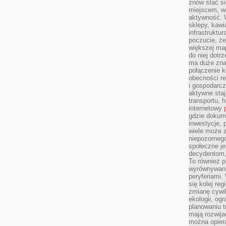
znów stać si
miejscem, wo
aktywność. W
sklepy, kawi
infrastruktu
poczucie, że
większej map
do niej dotrz
ma duże zna
połączenie 
obecności r
i gospodarcz
aktywne staj
transportu, h
internetowy
gdzie dokume
inwestycje, 
wiele może z
niepozorneg
społeczne je
decydentom, 
To również 
wyrównywani
peryferiami.
się kolej re
zmianę cywil
ekologii, og
planowaniu t
mają rozwij
można opier