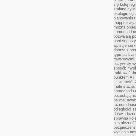
się kolej re
zmianę cywil
ekologii, og
planowaniu t
mają rozwij
można opier
samochodach
pozwalają po
bardziej prz
wpisuje się 
dobrze zint
typu park an
rowerowymi. 
oczywisty wy
sposób myśl
traktować dr
punktem A i
jej wartość.
małe stacje,
samochodu a
pozostają n
pewnej uważn
różnorodność
odległości są
doświadczeni
sprawna kol
niezależność
bezpieczeńs
wysłania nas