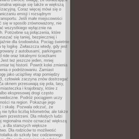
gionalna wpisuje się także w większą
izacyjną. Coraz więcej mówi się o
raniczaniu emisji i rozsądnym
ransportu. Jeśli małe miejscowości
ać się w sposób zrównoważony, nie
ać wszystkiego wyłącznie na
. Potrzebne są połączenia, które
ruszać się taniej, bezpieczniej i
yjaźnie dla środowiska. Pociąg świetnie
w tę logikę. Zwłaszcza wtedy, gdy jest
egrowany z autobusami, parkingami
d ride oraz lokalnymi ścieżkami
Jest też jeszcze jeden, mniej
miar tej historii. Powrót kolei zmienia
enia o podróżowaniu. Zamiast
ogę jako uciążliwy etap pomiędzy
 B, człowiek zaczyna znów dostrzegać
 Za oknem przesuwają się pola, lasy,
 miasteczka i krajobrazy, które z
lbo ekspresowej drogi często
iewidoczne. Podróż pociągiem uczy
ości na region. Pokazuje jego
 i skalę. Pozwala odczuć, że
 nie tylko liczbą kilometrów, ale także
em przestrzeni. Dla młodych ludzi
ej regionalna może oznaczać większą
, a dla starszych większe
two. Dla rodziców to możliwość
tolatka do szkoły bez codziennego