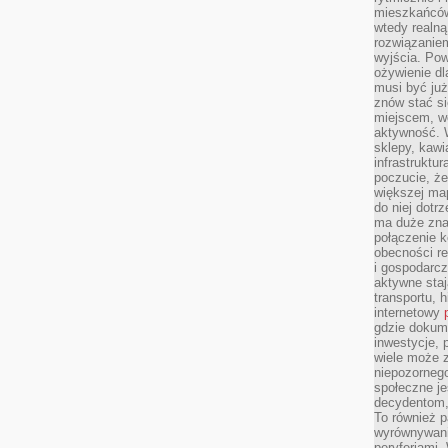
mieszkańców
wtedy realną
rozwiązaniem
wyjścia. Po
ożywienie d
musi być ju
znów stać si
miejscem, wo
aktywność. W
sklepy, kawi
infrastruktu
poczucie, że
większej map
do niej dotrz
ma duże zna
połączenie 
obecności r
i gospodarcz
aktywne staj
transportu, h
internetowy
gdzie dokume
inwestycje, 
wiele może z
niepozorneg
społeczne je
decydentom, 
To również 
wyrównywani
peryferiami.