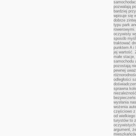
samochodach
pozwalają po
bardziej prz
wpisuje się 
dobrze zint
typu park an
rowerowymi. 
oczywisty wy
sposób myśl
traktować dr
punktem A i
jej wartość.
małe stacje,
samochodu a
pozostają n
pewnej uważn
różnorodność
odległości są
doświadczeni
sprawna kol
niezależność
bezpieczeńs
wysłania nas
wożenia aute
częściowo z
od wielkiego 
turystów to 
oczywistych
argument, ż
mieszkańców