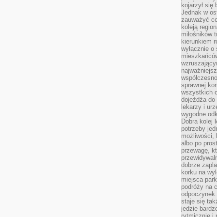
kojarzył się 
Jednak w ost
zauważyć co
koleją regio
miłośników t
kierunkiem r
wyłącznie o
mieszkańcó
wzruszający
najważniejsz
współczesnoś
sprawnej kom
wszystkich 
dojeżdża do 
lekarzy i ur
wygodne odk
Dobra kolej 
potrzeby jed
możliwości, 
albo po pros
przewagę, kt
przewidywaln
dobrze zapl
korku na wy
miejsca par
podróży na c
odpoczynek.
staje się tak
jedzie bardz
rytmicznie i