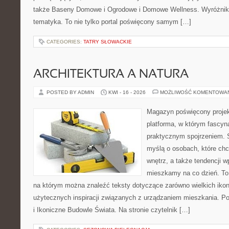
także Baseny Domowe i Ogrodowe i Domowe Wellness. Wyróżnikie
tematyka. To nie tylko portal poświęcony samym […]
CATEGORIES:
TATRY SŁOWACKIE
ARCHITEKTURA A NATURA
POSTED BY ADMIN
KWI - 16 - 2026
MOŻLIWOŚĆ KOMENTOWA
Magazyn poświęcony projekt
platforma, w którym fascyn
praktycznym spojrzeniem. S
myślą o osobach, które ch
wnętrz, a także tendencji w
mieszkamy na co dzień. To
na którym można znaleźć teksty dotyczące zarówno wielkich ikon a
użytecznych inspiracji związanych z urządzaniem mieszkania. Pol
i Ikoniczne Budowle Świata. Na stronie czytelnik […]