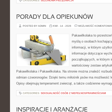
CATEGORIES:
SEZONOWA PIELĘGNACJA
PORADY DLA OPIEKUNÓW
POSTED BY ADMIN
KWI - 14 - 2026
MOŻLIWOŚĆ KOMENTOWA
Pakawilkolaka to przestrzeń
myślą o osobach kochający
informacji, w którym użytk
informacje dotyczące wycho
początkujących, w którym in
wartościowy zestaw artykułó
Pakawilkolaka i Pakawilkolaka. Na stronie można znaleźć rozbud
odmian czworonogów. Dzięki temu miłośnik psów ma możliwość le
Opisy obejmują temperament zwierząt, a także codzienne wymag
CATEGORIES:
SEKSUALNOŚĆ OSÓB Z NIEPEŁNOSPRAWNOŚCIAMI
INSPIRACJE I ARANŻACJE