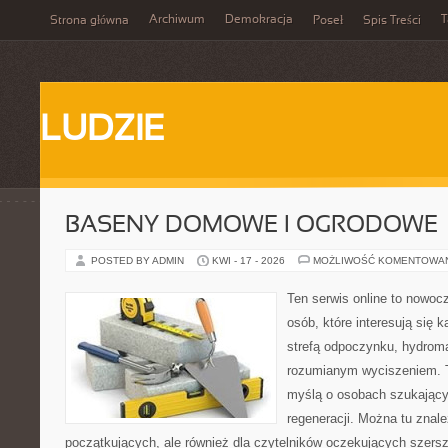
Archiwum
Demokracja
T
Strona główna
Poseł
Spis Treści
LUDZIE
BASENY DOMOWE I OGRODOWE
POSTED BY ADMIN
KWI - 17 - 2026
MOŻLIWOŚĆ KOMENTOWA
Ten serwis online to nowocz
osób, które interesują się 
strefą odpoczynku, hydrom
rozumianym wyciszeniem. T
myślą o osobach szukającyc
regeneracji. Można tu znal
początkujących, ale również dla czytelników oczekujących szers