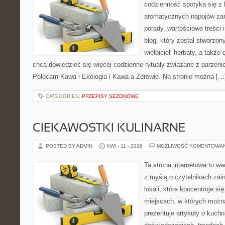
codzienność spotyka się z 
aromatycznych napojów zam
porady, wartościowe treści 
blog, który został stworzon
wielbicieli herbaty, a także 
chcą dowiedzieć się więcej codzienne rytuały związane z parzeni
Polecam Kawa i Ekologia i Kawa a Zdrowie. Na stronie można […
CATEGORIES:
PRZEPISY SEZONOWE
CIEKAWOSTKI KULINARNE
POSTED BY ADMIN
KWI - 11 - 2026
MOŻLIWOŚĆ KOMENTOWA
Ta strona internetowa to w
z myślą o czytelnikach za
lokali, które koncentruje si
miejscach, w których możn
prezentuje artykuły o kuchn