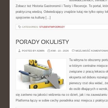
doświadczeniach, trendach i
Zobacz też Historia Gastronomii i Testy i Recenzje. To portal, któ
praktyczną wiedzą. Odwiedzający znajdzie tutaj nie tylko opisy lok
spojrzenie na kulturę […]
CATEGORIES:
STUDENTWPODROZY
PORADY OKULISTY
POSTED BY ADMIN
KWI - 10 - 2026
MOŻLIWOŚĆ KOMENTOWA
Ta witryna to obszerny por
w którym centralne miejsce
związane z pracą lekarza ok
eksperta od doboru rozwiąz
pierwszy rzut oka widać, że
do osób dbających o wzrok,
się zarówno na jakości widzenia na co dzień, jak i na zauważani
Platforma łączy w sobie cechy poradnika oraz miejsca z prakty