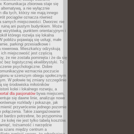
. Komunikacja zbiorowa staje się
 alternatywą, a nie wyłącznie
 dla tych, którzy nie mają innego
wrót pociągów oznacza również
la samych miejscowości. Dworzec nie
ż ruiną ani pustym budynkiem. Może
ę wizytówką, punktem orientacyjnym i
kół którego rozwija się lokalna
 pobliżu pojawiają się usługi, małe
arnie, parkingi przesiadkowe i
ra rowerowa. Mieszkańcy odzyskują
 ich miejscowość jest częścią
y, że nie została pominięta i że da się
eć bez logistycznej ekwilibrystyki. To
czenie psychologiczne. Dobre
komunikacyjne wzmacnia poczucie
egionu w szerszym obiegu społecznym
ym. W połowie tej zmiany szczególnie
ą się środowiska miłośników
istorii kolei i lokalnego rozwoju, a
portal dla pasjonatów
bywa miejscem,
ntuje się dawne linie, analizuje nowe
porównuje rozkłady i pokazuje, jak
mienić przywrócenie jednego pozornie
o połączenia. Takie zaangażowanie
st bardzo potrzebne, bo przypomina
że kolej nie jest tylko tabelą kosztów.
pamięć, tożsamość i narzędzie
a szans między centrum a
 Warto zwrócić uwagę, że odradzająca