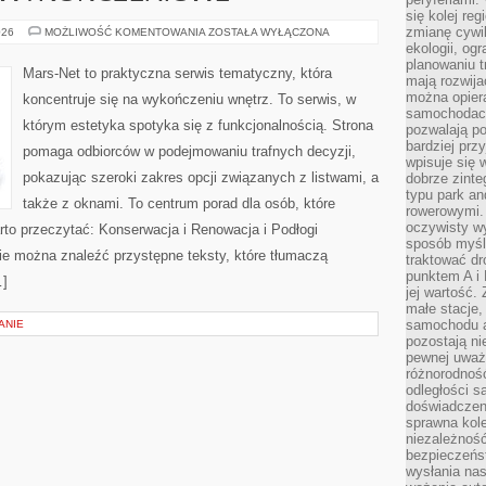
się kolej re
zmianę cywil
LISTWY
026
MOŻLIWOŚĆ KOMENTOWANIA
ZOSTAŁA WYŁĄCZONA
I
ekologii, og
DETALE
planowaniu t
WYKOŃCZENIOWE
Mars-Net to praktyczna serwis tematyczny, która
mają rozwij
można opier
koncentruje się na wykończeniu wnętrz. To serwis, w
samochodach
którym estetyka spotyka się z funkcjonalnością. Strona
pozwalają po
bardziej prz
pomaga odbiorców w podejmowaniu trafnych decyzji,
wpisuje się 
pokazując szeroki zakres opcji związanych z listwami, a
dobrze zint
typu park an
także z oknami. To centrum porad dla osób, które
rowerowymi. 
oczywisty wy
rto przeczytać: Konserwacja i Renowacja i Podłogi
sposób myśl
ie można znaleźć przystępne teksty, które tłumaczą
traktować dr
punktem A i
…]
jej wartość.
małe stacje,
samochodu a
ANIE
pozostają n
pewnej uważn
różnorodność
odległości są
doświadczeni
sprawna kol
niezależność
bezpieczeńs
wysłania nas