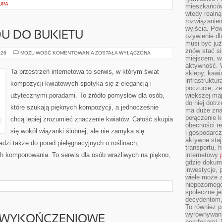
UPA
mieszkańców
wtedy realną
rozwiązaniem
wyjścia. Po
U DO BUKIETU
ożywienie d
musi być ju
znów stać si
KWIATY
026
MOŻLIWOŚĆ KOMENTOWANIA
ZOSTAŁA WYŁĄCZONA
miejscem, wo
Z
OGRODU
aktywność. W
DO
Ta przestrzeń internetowa to serwis, w którym świat
sklepy, kawi
BUKIETU
infrastruktu
kompozycji kwiatowych spotyka się z elegancją i
poczucie, że
użytecznymi poradami. To źródło pomysłów dla osób,
większej map
do niej dotrz
które szukają pięknych kompozycji, a jednocześnie
ma duże zna
połączenie 
chcą lepiej zrozumieć znaczenie kwiatów. Całość skupia
obecności r
się wokół wiązanki ślubnej, ale nie zamyka się
i gospodarcz
aktywne staj
adzi także do porad pielęgnacyjnych o roślinach,
transportu, h
ch komponowania. To serwis dla osób wrażliwych na piękno,
internetowy
gdzie dokume
inwestycje, 
wiele może z
niepozorneg
społeczne je
decydentom, 
To również 
wyrównywani
E WYKOŃCZENIOWE
peryferiami.