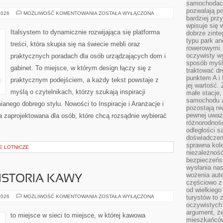
samochodach
pozwalają po
INSPIRACJE
2026
MOŻLIWOŚĆ KOMENTOWANIA
ZOSTAŁA WYŁĄCZONA
bardziej prz
I
ARANŻACJE
wpisuje się 
Italsystem to dynamicznie rozwijająca się platforma
dobrze zint
typu park an
treści, która skupia się na świecie mebli oraz
rowerowymi. 
oczywisty wy
praktycznych poradach dla osób urządzających dom i
sposób myśl
gabinet. To miejsce, w którym design łączy się z
traktować dr
punktem A i
praktycznym podejściem, a każdy tekst powstaje z
jej wartość.
myślą o czytelnikach, którzy szukają inspiracji
małe stacje,
samochodu a
ianego dobrego stylu. Nowości to Inspiracje i Aranżacje i
pozostają n
pewnej uważn
 zaprojektowana dla osób, które chcą rozsądnie wybierać
różnorodność
odległości są
doświadczeni
sprawna kol
E LOTNICZE
niezależność
bezpieczeńs
wysłania nas
wożenia aute
HISTORIA KAWY
częściowo z
od wielkiego 
CIEKAWOSTKI
2026
MOŻLIWOŚĆ KOMENTOWANIA
ZOSTAŁA WYŁĄCZONA
turystów to 
I
oczywistych
HISTORIA
argument, ż
KAWY
to miejsce w sieci to miejsce, w której kawowa
mieszkańców