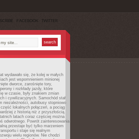
SCRIBE
FACEBOOK
TWITTER
lat wydawało się, że kolej w małych
iach jest wspomnieniem minionej
ięte dworce, zarośnięte tory,
perony i rozkłady jazdy, które
ię w czasie, były znakiem zmian
ch i cywilizacyjnych. Samochód stał
m niezależności, autobusy stopniowo
część lokalnych połączeń, a pociąg
bardziej z historią niż z przyszłością.
atnich latach coraz częściej można
ś odwrotnego. Powrót zainteresowania
nalną przestaje być tylko marzeniem
ransportu i staje się realnym
ozwoju wielu regionów. Nie chodzi