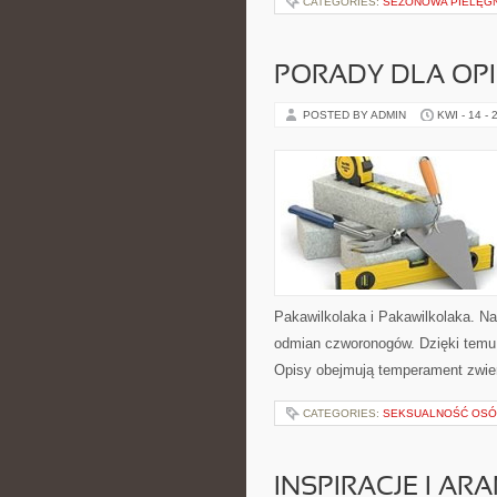
CATEGORIES:
SEZONOWA PIELĘG
PORADY DLA OP
POSTED BY ADMIN
KWI - 14 - 
Pakawilkolaka i Pakawilkolaka. N
odmian czworonogów. Dzięki temu 
Opisy obejmują temperament zwie
CATEGORIES:
SEKSUALNOŚĆ OSÓ
INSPIRACJE I AR