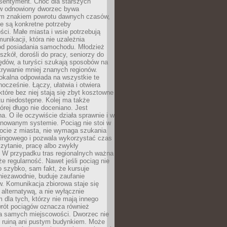
 sentyment. Choć dla starszych
w odnowiony dworzec bywa
m znakiem powrotu dawnych czasów,
e są konkretne potrzeby
ci. Małe miasta i wsie potrzebują
unikacji, która nie uzależnia
od posiadania samochodu. Młodzież
szkół, dorośli do pracy, seniorzy do
zędów, a turyści szukają sposobów na
rywanie mniej znanych regionów.
lokalna odpowiada na wszystkie te
nocześnie. Łączy, ułatwia i otwiera
które bez niej stają się zbyt kosztowne
tu niedostępne. Kolej ma także
órej długo nie doceniano. Jest
a. O ile oczywiście działa sprawnie i w
anowanym systemie. Pociąg nie stoi w
locie z miasta, nie wymaga szukania
kingowego i pozwala wykorzystać czas
zytanie, pracę albo zwykły
 W przypadku tras regionalnych ważna
że regularność. Nawet jeśli pociąg nie
o szybko, sam fakt, że kursuje
 niezawodnie, buduje zaufanie
. Komunikacja zbiorowa staje się
 alternatywą, a nie wyłącznie
 dla tych, którzy nie mają innego
wrót pociągów oznacza również
la samych miejscowości. Dworzec nie
ż ruiną ani pustym budynkiem. Może