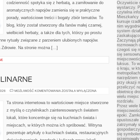
codzienność spotyka się z herbatą, a zamiłowanie do
Oczywiście 
wystarczy. P
aromatycznych napojów zamienia się w praktyczne
czytelna inf
Mieszkańcy s
porady, wartościowe treści i bogaty zbiór tematów. To
kursuje rzad
blog, który został stworzony dla fanów małej czarnej,
nim wygodnie
system dział
wielbicieli herbaty, a także dla tych, którzy po prostu
zaskakująco 
nne rytuały związane z parzeniem ulubionych napojów.
Zaczynają p
rozmowach co
 Zdrowie. Na stronie można […]
czegoś się n
się sensown
miejscowości
WE
luksus. To 
o kraju, w k
metropoliach
narzędziem s
ULINARNE
przy okazji 
przeliczyć n
CIEKAWOSTKI
2026
MOŻLIWOŚĆ KOMENTOWANIA
ZOSTAŁA WYŁĄCZONA
obietnicę dr
KULINARNE
wielu miejs
rozdziału.
Ta strona internetowa to wartościowe miejsce stworzone
Przez wiele 
z myślą o czytelnikach zainteresowanych światem
miejscowośc
epoki. Zamkn
lokali, które koncentruje się na kuchniach świata i
opustoszałe 
zatrzymały s
miejscach, w których można ich spróbować. Witryna
gospodarczy
prezentuje artykuły o kuchniach świata, restauracyjnych
się symbole
przejmowały 