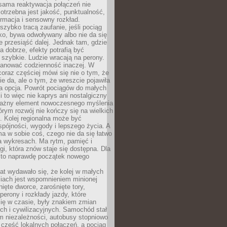
sama reaktywacja połączeń nie
otrzebna jest jakość, punktualność,
ormacja i sensowny rozkład.
zybko tracą zaufanie, jeśli pociąg
ko, bywa odwoływany albo nie da się
 przesiąść dalej. Jednak tam, gdzie
a dobrze, efekty potrafią być
szybkie. Ludzie wracają na perony.
lanować codzienność inaczej. W
raz częściej mówi się nie o tym, że
ie da, ale o tym, że wreszcie pojawiła
a opcja. Powrót pociągów do małych
 to więc nie kaprys ani nostalgiczny
ważny element nowoczesnego myślenia
tórym rozwój nie kończy się na wielkich
. Kolej regionalna może być
pójności, wygody i lepszego życia. A
ma w sobie coś, czego nie da się łatwo
a wykresach. Ma rytm, pamięć i
ogi, która znów staje się dostępna. Dla
c to naprawdę początek nowego
lat wydawało się, że kolej w małych
iach jest wspomnieniem minionej
ięte dworce, zarośnięte tory,
perony i rozkłady jazdy, które
ię w czasie, były znakiem zmian
ch i cywilizacyjnych. Samochód stał
m niezależności, autobusy stopniowo
część lokalnych połączeń, a pociąg