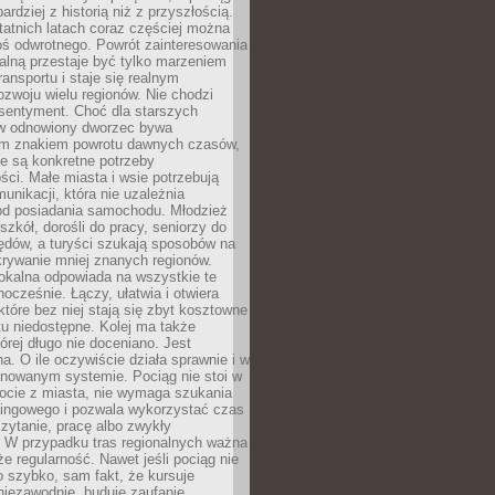
bardziej z historią niż z przyszłością.
atnich latach coraz częściej można
ś odwrotnego. Powrót zainteresowania
nalną przestaje być tylko marzeniem
ransportu i staje się realnym
ozwoju wielu regionów. Nie chodzi
 sentyment. Choć dla starszych
w odnowiony dworzec bywa
m znakiem powrotu dawnych czasów,
e są konkretne potrzeby
ci. Małe miasta i wsie potrzebują
unikacji, która nie uzależnia
od posiadania samochodu. Młodzież
szkół, dorośli do pracy, seniorzy do
zędów, a turyści szukają sposobów na
rywanie mniej znanych regionów.
lokalna odpowiada na wszystkie te
nocześnie. Łączy, ułatwia i otwiera
które bez niej stają się zbyt kosztowne
tu niedostępne. Kolej ma także
órej długo nie doceniano. Jest
a. O ile oczywiście działa sprawnie i w
anowanym systemie. Pociąg nie stoi w
locie z miasta, nie wymaga szukania
kingowego i pozwala wykorzystać czas
zytanie, pracę albo zwykły
 W przypadku tras regionalnych ważna
że regularność. Nawet jeśli pociąg nie
o szybko, sam fakt, że kursuje
 niezawodnie, buduje zaufanie