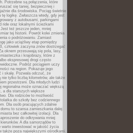
. Potrzebne są połączenia, które
ruszać się taniej, bezpieczniej i
yjaźnie dla środowiska. Pociąg świetnie
w tę logikę. Zwłaszcza wtedy, gdy jest
egrowany z autobusami, parkingami
d ride oraz lokalnymi ścieżkami
Jest też jeszcze jeden, mniej
miar tej historii. Powrót kolei zmienia
enia o podróżowaniu. Zamiast
ogę jako uciążliwy etap pomiędzy
 B, człowiek zaczyna znów dostrzegać
 Za oknem przesuwają się pola, lasy,
 miasteczka i krajobrazy, które z
lbo ekspresowej drogi często
iewidoczne. Podróż pociągiem uczy
ości na region. Pokazuje jego
 i skalę. Pozwala odczuć, że
 nie tylko liczbą kilometrów, ale także
em przestrzeni. Dla młodych ludzi
ej regionalna może oznaczać większą
, a dla starszych większe
two. Dla rodziców to możliwość
tolatka do szkoły bez codziennego
m. Dla osób pracujących zdalnie
 domu to szansa zamieszkania dalej
miasta bez całkowitej izolacji. Dla
zaproszenie do odkrywania mniej
 kierunków. A dla samorządów to
e warto inwestować w jakość życia
 także poza największymi ośrodkami.