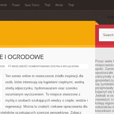
acja
Tagi
Tagi
Poseł
Spis Treści
Wódz
SUB
E I OGRODOWE
Przez wiele 
miejscowośc
BASENY
2026
MOŻLIWOŚĆ KOMENTOWANIA
ZOSTAŁA WYŁĄCZONA
epoki. Zamkn
DOMOWE
I
opustoszałe 
OGRODOWE
Ten serwis online to nowoczesne źródło inspiracji dla
zatrzymały s
gospodarczy
osób, które interesują się kąpielami cieplnymi, wodną
się symbole
przejmowały 
strefą odpoczynku, hydromasażem oraz szeroko
kojarzył się 
rozumianym wyciszeniem. To miejsce stworzone z
Jednak w ost
zauważyć co
myślą o osobach szukających wiedzy o cieple, wodzie i
koleją regio
regeneracji. Można tu znaleźć ciekawe opracowania dla
miłośników t
kierunkiem r
czytelników oczekujących szerszej perspektywy. Zobacz