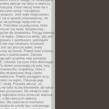
gionalna wpisuje się także w większą
izacyjną. Coraz więcej mówi się o
raniczaniu emisji i rozsądnym
ransportu. Jeśli małe miejscowości
ać się w sposób zrównoważony, nie
ać wszystkiego wyłącznie na
. Potrzebne są połączenia, które
ruszać się taniej, bezpieczniej i
yjaźnie dla środowiska. Pociąg świetnie
w tę logikę. Zwłaszcza wtedy, gdy jest
egrowany z autobusami, parkingami
d ride oraz lokalnymi ścieżkami
Jest też jeszcze jeden, mniej
miar tej historii. Powrót kolei zmienia
enia o podróżowaniu. Zamiast
ogę jako uciążliwy etap pomiędzy
 B, człowiek zaczyna znów dostrzegać
 Za oknem przesuwają się pola, lasy,
 miasteczka i krajobrazy, które z
lbo ekspresowej drogi często
iewidoczne. Podróż pociągiem uczy
ości na region. Pokazuje jego
 i skalę. Pozwala odczuć, że
 nie tylko liczbą kilometrów, ale także
em przestrzeni. Dla młodych ludzi
ej regionalna może oznaczać większą
, a dla starszych większe
two. Dla rodziców to możliwość
tolatka do szkoły bez codziennego