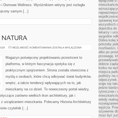
wyłącznie o
mieszkańcó
i Domowe Wellness. Wyróżnikiem witryny jest rozległa
wzruszający
święcony samym […]
najważniejsz
współczesnoś
sprawnej kom
wszystkich 
dojeżdża do 
lekarzy i ur
wygodne odk
A NATURA
Dobra kolej 
potrzeby jed
ARCHITEKTURA
2026
MOŻLIWOŚĆ KOMENTOWANIA
ZOSTAŁA WYŁĄCZONA
możliwości, 
A
albo po pros
NATURA
przewagę, kt
Magazyn poświęcony projektowaniu przestrzeni to
przewidywaln
platforma, w którym fascynacja spotyka się z
dobrze zapl
korku na wy
praktycznym spojrzeniem. Strona została stworzona z
miejsca par
podróży na c
myślą o osobach, które chcą odkrywać świat budynków,
odpoczynek.
wnętrz, a także tendencji wpływających na to, jak
staje się tak
jedzie bardz
mieszkamy na co dzień. To nowoczesny portal wiedzy,
rytmicznie i
tyczące zarówno wielkich ikon architektury, jak i
mieszkańców
wtedy realną
 z urządzaniem mieszkania. Polecamy Historia Architektury
rozwiązaniem
wyjścia. Po
onie czytelnik […]
ożywienie d
musi być ju