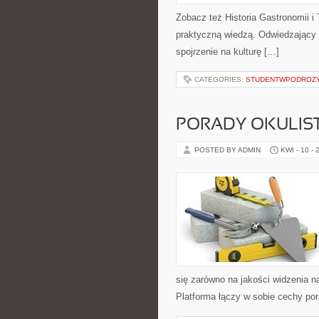
Zobacz też Historia Gastronomii i 
praktyczną wiedzą. Odwiedzający zn
spojrzenie na kulturę […]
CATEGORIES:
STUDENTWPODROZ
PORADY OKULIS
POSTED BY ADMIN
KWI - 10 - 
się zarówno na jakości widzenia n
Platforma łączy w sobie cechy po