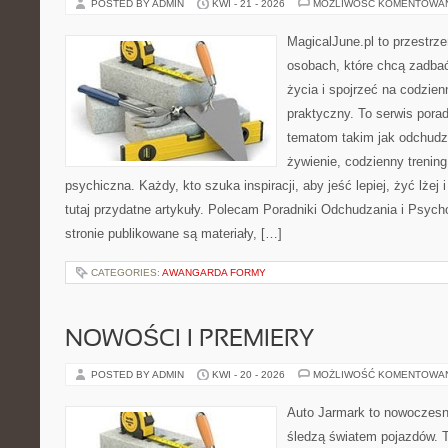
POSTED BY ADMIN
KWI - 21 - 2026
MOŻLIWOŚĆ KOMENTOWA
MagicalJune.pl to przestrze
osobach, które chcą zadbać
życia i spojrzeć na codzie
praktyczny. To serwis por
tematom takim jak odchudz
żywienie, codzienny trening
psychiczna. Każdy, kto szuka inspiracji, aby jeść lepiej, żyć lżej 
tutaj przydatne artykuły. Polecam Poradniki Odchudzania i Psyc
stronie publikowane są materiały, […]
CATEGORIES:
AWANGARDA FORMY
NOWOŚCI I PREMIERY
POSTED BY ADMIN
KWI - 20 - 2026
MOŻLIWOŚĆ KOMENTOWA
Auto Jarmark to nowoczesna
śledzą światem pojazdów. 