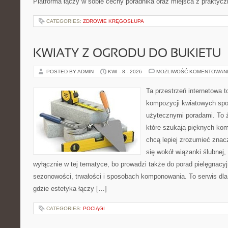
Platforma łączy w sobie cechy poradnika oraz miejsca z prakty
CATEGORIES:
ZDROWIE KRĘGOSŁUPA
KWIATY Z OGRODU DO BUKIETU
POSTED BY ADMIN
KWI - 8 - 2026
MOŻLIWOŚĆ KOMENTOWAN
Ta przestrzeń internetowa t
kompozycji kwiatowych spot
użytecznymi poradami. To 
które szukają pięknych kom
chcą lepiej zrozumieć znac
się wokół wiązanki ślubnej,
wyłącznie w tej tematyce, bo prowadzi także do porad pielęgnacyj
sezonowości, trwałości i sposobach komponowania. To serwis dla
gdzie estetyka łączy […]
CATEGORIES:
POCIĄGI