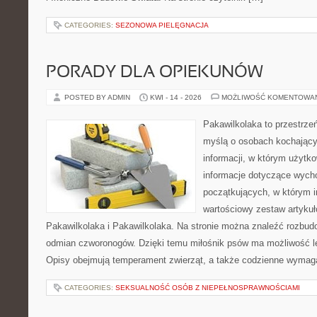
CATEGORIES:
SEZONOWA PIELĘGNACJA
PORADY DLA OPIEKUNÓW
POSTED BY ADMIN
KWI - 14 - 2026
MOŻLIWOŚĆ KOMENTOWA
Pakawilkolaka to przestrzeń
myślą o osobach kochający
informacji, w którym użytk
informacje dotyczące wycho
początkujących, w którym in
wartościowy zestaw artykułó
Pakawilkolaka i Pakawilkolaka. Na stronie można znaleźć rozbud
odmian czworonogów. Dzięki temu miłośnik psów ma możliwość le
Opisy obejmują temperament zwierząt, a także codzienne wymag
CATEGORIES:
SEKSUALNOŚĆ OSÓB Z NIEPEŁNOSPRAWNOŚCIAMI