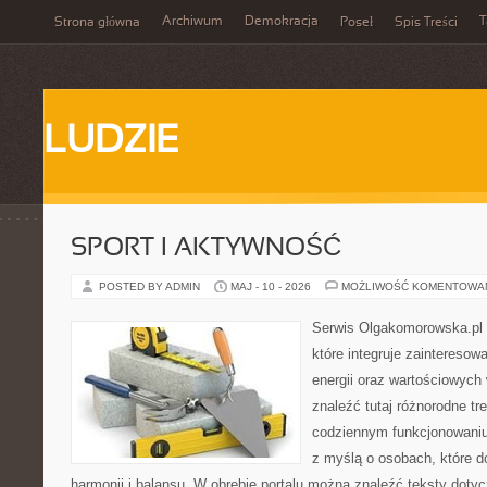
Archiwum
Demokracja
T
Strona główna
Poseł
Spis Treści
LUDZIE
SPORT I AKTYWNOŚĆ
POSTED BY ADMIN
MAJ - 10 - 2026
MOŻLIWOŚĆ KOMENTOWA
Serwis Olgakomorowska.pl 
które integruje zainteresowa
energii oraz wartościowych
znaleźć tutaj różnorodne tre
codziennym funkcjonowaniu
z myślą o osobach, które do
harmonii i balansu. W obrębie portalu można znaleźć teksty doty