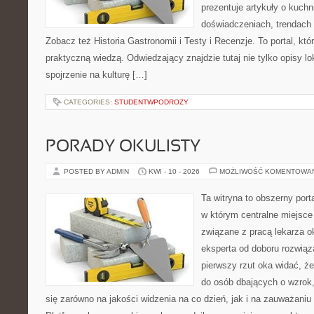
prezentuje artykuły o kuchn
doświadczeniach, trendach i
Zobacz też Historia Gastronomii i Testy i Recenzje. To portal, któ
praktyczną wiedzą. Odwiedzający znajdzie tutaj nie tylko opisy lok
spojrzenie na kulturę […]
CATEGORIES:
STUDENTWPODROZY
PORADY OKULISTY
POSTED BY ADMIN
KWI - 10 - 2026
MOŻLIWOŚĆ KOMENTOWA
Ta witryna to obszerny por
w którym centralne miejsce
związane z pracą lekarza ok
eksperta od doboru rozwiąz
pierwszy rzut oka widać, że
do osób dbających o wzrok,
się zarówno na jakości widzenia na co dzień, jak i na zauważani