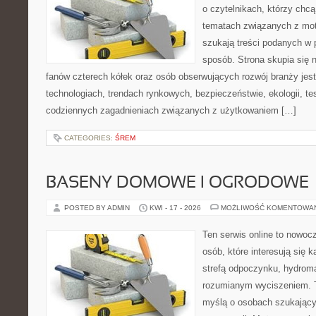
o czytelnikach, którzy chcą
tematach związanych z mot
szukają treści podanych w 
sposób. Strona skupia się 
fanów czterech kółek oraz osób obserwujących rozwój branży jes
technologiach, trendach rynkowych, bezpieczeństwie, ekologii, t
codziennych zagadnieniach związanych z użytkowaniem […]
CATEGORIES:
ŚREM
BASENY DOMOWE I OGRODOWE
POSTED BY ADMIN
KWI - 17 - 2026
MOŻLIWOŚĆ KOMENTOWA
Ten serwis online to nowocz
osób, które interesują się 
strefą odpoczynku, hydrom
rozumianym wyciszeniem. T
myślą o osobach szukającyc