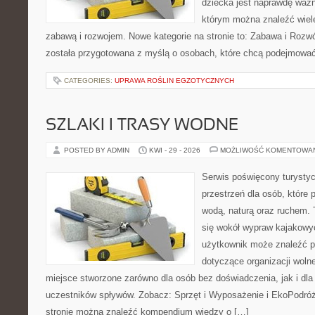
dziecka jest naprawdę ważn
którym można znaleźć wiel
zabawą i rozwojem. Nowe kategorie na stronie to: Zabawa i Rozwó
została przygotowana z myślą o osobach, które chcą podejmowa
CATEGORIES:
UPRAWA ROŚLIN EGZOTYCZNYCH
SZLAKI I TRASY WODNE
POSTED BY ADMIN
KWI - 29 - 2026
MOŻLIWOŚĆ KOMENTOWA
Serwis poświęcony turystyc
przestrzeń dla osób, które 
wodą, naturą oraz ruchem. 
się wokół wypraw kajakowy
użytkownik może znaleźć 
dotyczące organizacji woln
miejsce stworzone zarówno dla osób bez doświadczenia, jak i dl
uczestników spływów. Zobacz: Sprzęt i Wyposażenie i EkoPodró
stronie można znaleźć kompendium wiedzy o […]