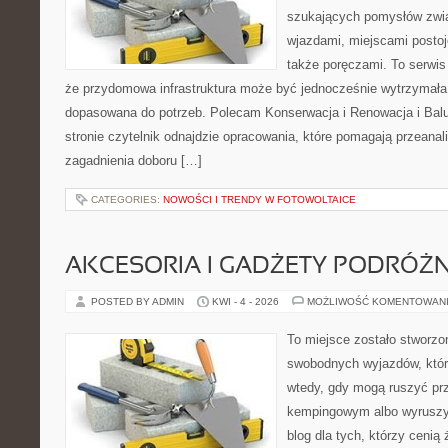
szukających pomysłów zwią
wjazdami, miejscami posto
także poręczami. To serwis
że przydomowa infrastruktura może być jednocześnie wytrzymała, 
dopasowana do potrzeb. Polecam Konserwacja i Renowacja i Balus
stronie czytelnik odnajdzie opracowania, które pomagają przeana
zagadnienia doboru […]
CATEGORIES:
NOWOŚCI I TRENDY W FOTOWOLTAICE
AKCESORIA I GADŻETY PODRÓŻN
POSTED BY ADMIN
KWI - 4 - 2026
MOŻLIWOŚĆ KOMENTOWAN
To miejsce zostało stworzo
swobodnych wyjazdów, któr
wtedy, gdy mogą ruszyć prz
kempingowym albo wyruszy
blog dla tych, którzy cenią ż