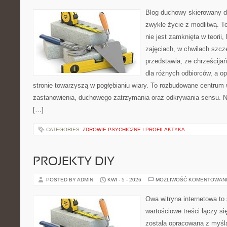
Blog duchowy skierowany do
zwykłe życie z modlitwą. T
nie jest zamknięta w teorii,
zajęciach, w chwilach szcz
przedstawia, że chrześcij
dla różnych odbiorców, a o
stronie towarzyszą w pogłębianiu wiary. To rozbudowane centrum 
zastanowienia, duchowego zatrzymania oraz odkrywania sensu. N
[…]
CATEGORIES:
ZDROWIE PSYCHICZNE I PROFILAKTYKA
PROJEKTY DIY
POSTED BY ADMIN
KWI - 5 - 2026
MOŻLIWOŚĆ KOMENTOWAN
Owa witryna internetowa to
wartościowe treści łączy si
została opracowana z myślą