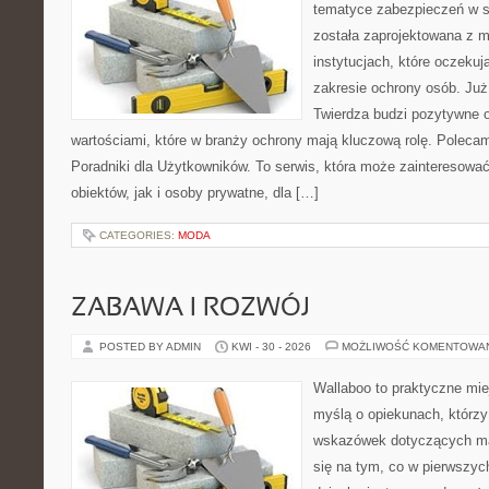
tematyce zabezpieczeń w s
została zaprojektowana z m
instytucjach, które oczeku
zakresie ochrony osób. J
Twierdza budzi pozytywne o
wartościami, które w branży ochrony mają kluczową rolę. Polecam:
Poradniki dla Użytkowników. To serwis, która może zainteresow
obiektów, jak i osoby prywatne, dla […]
CATEGORIES:
MODA
ZABAWA I ROZWÓJ
POSTED BY ADMIN
KWI - 30 - 2026
MOŻLIWOŚĆ KOMENTOWA
Wallaboo to praktyczne mie
myślą o opiekunach, którz
wskazówek dotyczących mał
się na tym, co w pierwszych