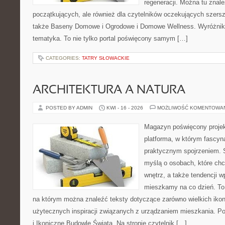
regeneracji. Można tu znal
początkujących, ale również dla czytelników oczekujących szers
także Baseny Domowe i Ogrodowe i Domowe Wellness. Wyróżnikie
tematyka. To nie tylko portal poświęcony samym […]
CATEGORIES:
TATRY SŁOWACKIE
ARCHITEKTURA A NATURA
POSTED BY ADMIN
KWI - 16 - 2026
MOŻLIWOŚĆ KOMENTOWA
Magazyn poświęcony projekt
platforma, w którym fascyn
praktycznym spojrzeniem. S
myślą o osobach, które ch
wnętrz, a także tendencji w
mieszkamy na co dzień. To
na którym można znaleźć teksty dotyczące zarówno wielkich ikon a
użytecznych inspiracji związanych z urządzaniem mieszkania. Pol
i Ikoniczne Budowle Świata. Na stronie czytelnik […]