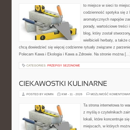
to miejsce w sieci to miejs
codzienność spotyka się z 
aromatycznych napojów zam
porady, wartościowe treści 
blog, który został stworzon
wielbicieli herbaty, a także 
chcą dowiedzieć się więcej codzienne rytuały związane z parzeni
Polecam Kawa i Ekologia i Kawa a Zdrowie. Na stronie można […
CATEGORIES:
PRZEPISY SEZONOWE
CIEKAWOSTKI KULINARNE
POSTED BY ADMIN
KWI - 11 - 2026
MOŻLIWOŚĆ KOMENTOWA
Ta strona internetowa to w
z myślą o czytelnikach za
lokali, które koncentruje si
miejscach, w których możn