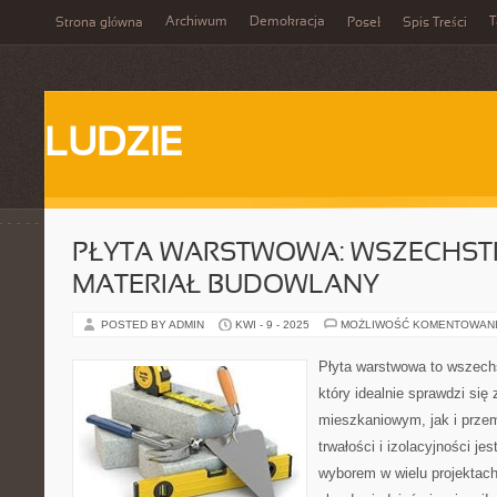
Archiwum
Demokracja
T
Strona główna
Poseł
Spis Treści
LUDZIE
PŁYTA WARSTWOWA: WSZECHS
MATERIAŁ BUDOWLANY
POSTED BY ADMIN
KWI - 9 - 2025
MOŻLIWOŚĆ KOMENTOWAN
Płyta warstwowa to wszechs
który idealnie sprawdzi si
mieszkaniowym, jak i prze
trwałości i izolacyjności je
wyborem w wielu projektach