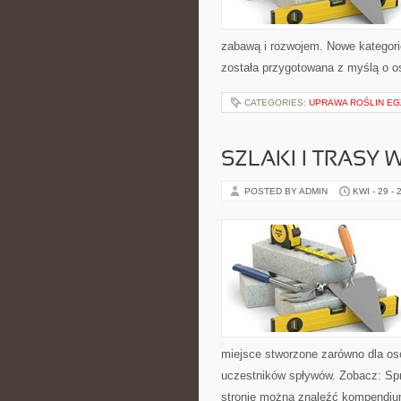
zabawą i rozwojem. Nowe kategorie
została przygotowana z myślą o 
CATEGORIES:
UPRAWA ROŚLIN E
SZLAKI I TRASY
POSTED BY ADMIN
KWI - 29 - 
miejsce stworzone zarówno dla os
uczestników spływów. Zobacz: Sp
stronie można znaleźć kompendiu