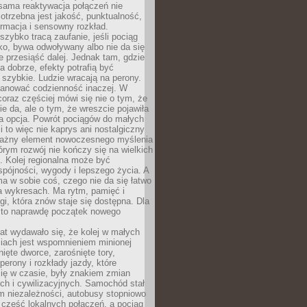
sama reaktywacja połączeń nie
otrzebna jest jakość, punktualność,
ormacja i sensowny rozkład.
zybko tracą zaufanie, jeśli pociąg
ko, bywa odwoływany albo nie da się
 przesiąść dalej. Jednak tam, gdzie
a dobrze, efekty potrafią być
szybkie. Ludzie wracają na perony.
lanować codzienność inaczej. W
raz częściej mówi się nie o tym, że
ie da, ale o tym, że wreszcie pojawiła
a opcja. Powrót pociągów do małych
 to więc nie kaprys ani nostalgiczny
ważny element nowoczesnego myślenia
tórym rozwój nie kończy się na wielkich
. Kolej regionalna może być
pójności, wygody i lepszego życia. A
ma w sobie coś, czego nie da się łatwo
a wykresach. Ma rytm, pamięć i
ogi, która znów staje się dostępna. Dla
c to naprawdę początek nowego
lat wydawało się, że kolej w małych
iach jest wspomnieniem minionej
ięte dworce, zarośnięte tory,
perony i rozkłady jazdy, które
ię w czasie, były znakiem zmian
ch i cywilizacyjnych. Samochód stał
m niezależności, autobusy stopniowo
część lokalnych połączeń, a pociąg