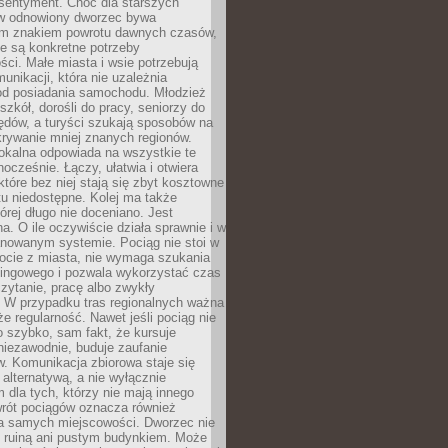
 sentyment. Choć dla starszych
w odnowiony dworzec bywa
m znakiem powrotu dawnych czasów,
e są konkretne potrzeby
ci. Małe miasta i wsie potrzebują
unikacji, która nie uzależnia
od posiadania samochodu. Młodzież
szkół, dorośli do pracy, seniorzy do
zędów, a turyści szukają sposobów na
rywanie mniej znanych regionów.
lokalna odpowiada na wszystkie te
nocześnie. Łączy, ułatwia i otwiera
które bez niej stają się zbyt kosztowne
tu niedostępne. Kolej ma także
órej długo nie doceniano. Jest
a. O ile oczywiście działa sprawnie i w
anowanym systemie. Pociąg nie stoi w
locie z miasta, nie wymaga szukania
kingowego i pozwala wykorzystać czas
zytanie, pracę albo zwykły
 W przypadku tras regionalnych ważna
że regularność. Nawet jeśli pociąg nie
o szybko, sam fakt, że kursuje
 niezawodnie, buduje zaufanie
. Komunikacja zbiorowa staje się
 alternatywą, a nie wyłącznie
 dla tych, którzy nie mają innego
wrót pociągów oznacza również
la samych miejscowości. Dworzec nie
ż ruiną ani pustym budynkiem. Może