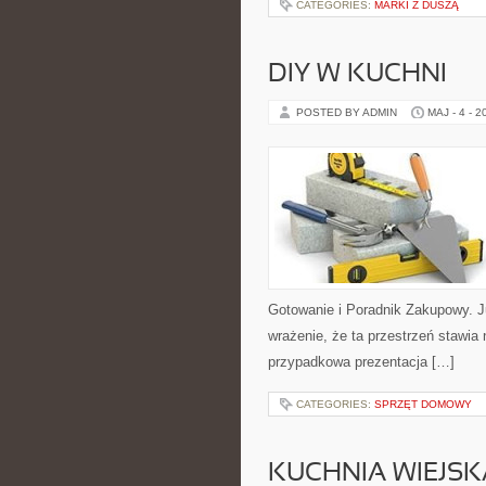
CATEGORIES:
MARKI Z DUSZĄ
DIY W KUCHNI
POSTED BY ADMIN
MAJ - 4 - 2
Gotowanie i Poradnik Zakupowy. 
wrażenie, że ta przestrzeń stawia 
przypadkowa prezentacja […]
CATEGORIES:
SPRZĘT DOMOWY
KUCHNIA WIEJSK