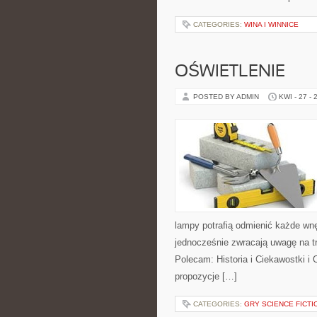
CATEGORIES:
WINA I WINNICE
OŚWIETLENIE
POSTED BY ADMIN
KWI - 27 - 
lampy potrafią odmienić każde wnęt
jednocześnie zwracają uwagę na t
Polecam: Historia i Ciekawostki i
propozycje […]
CATEGORIES:
GRY SCIENCE FICTI