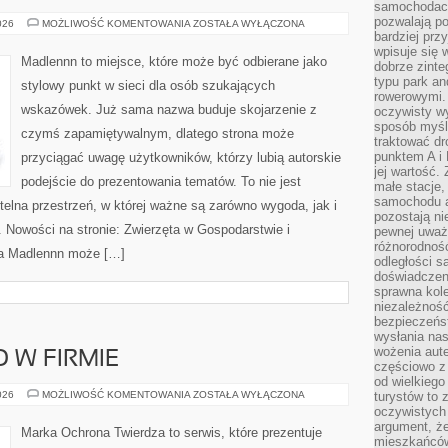
samochodach
pozwalają po
KUCHNIA
026
MOŻLIWOŚĆ KOMENTOWANIA
ZOSTAŁA WYŁĄCZONA
WIEJSKA
bardziej prz
wpisuje się 
Madlennn to miejsce, które może być odbierane jako
dobrze zint
typu park an
stylowy punkt w sieci dla osób szukających
rowerowymi. 
wskazówek. Już sama nazwa buduje skojarzenie z
oczywisty wy
sposób myśl
czymś zapamiętywalnym, dlatego strona może
traktować dr
punktem A i
przyciągać uwagę użytkowników, którzy lubią autorskie
jej wartość.
podejście do prezentowania tematów. To nie jest
małe stacje,
samochodu a
ytelna przestrzeń, w której ważne są zarówno wygoda, jak i
pozostają n
 Nowości na stronie: Zwierzęta w Gospodarstwie i
pewnej uważn
różnorodność
na Madlennn może […]
odległości są
doświadczeni
sprawna kol
niezależność
bezpieczeńs
wysłania nas
wożenia aute
 W FIRMIE
częściowo z
od wielkiego 
BEZPIECZEŃSTWO
026
MOŻLIWOŚĆ KOMENTOWANIA
ZOSTAŁA WYŁĄCZONA
turystów to 
W
oczywistych
FIRMIE
argument, ż
Marka Ochrona Twierdza to serwis, które prezentuje
mieszkańców