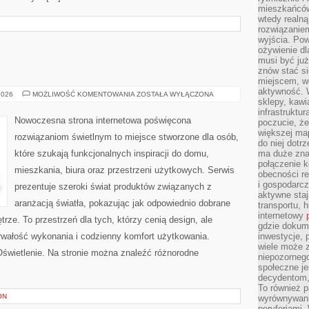
mieszkańców
wtedy realną
rozwiązaniem
wyjścia. Po
ożywienie d
musi być ju
znów stać si
miejscem, wo
aktywność. W
OŚWIETLENIE
2026
MOŻLIWOŚĆ KOMENTOWANIA
ZOSTAŁA WYŁĄCZONA
sklepy, kawi
infrastruktu
Nowoczesna strona internetowa poświęcona
poczucie, że
większej map
rozwiązaniom świetlnym to miejsce stworzone dla osób,
do niej dotrz
które szukają funkcjonalnych inspiracji do domu,
ma duże zna
połączenie 
mieszkania, biura oraz przestrzeni użytkowych. Serwis
obecności r
i gospodarcz
prezentuje szeroki świat produktów związanych z
aktywne staj
aranżacją światła, pokazując jak odpowiednio dobrane
transportu, h
internetowy
rze. To przestrzeń dla tych, którzy cenią design, ale
gdzie dokume
rwałość wykonania i codzienny komfort użytkowania.
inwestycje, 
wiele może z
 Oświetlenie. Na stronie można znaleźć różnorodne
niepozorneg
społeczne je
decydentom, 
To również 
ON
wyrównywani
peryferiami.