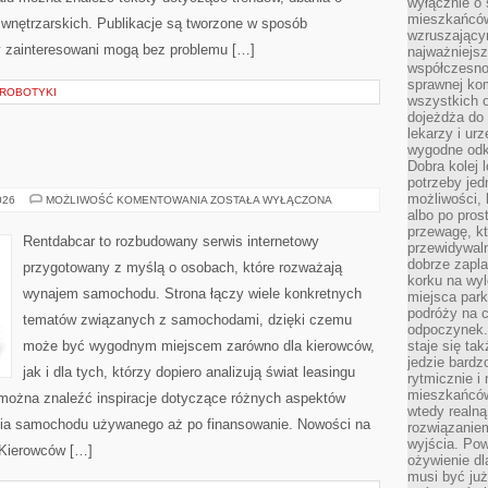
wyłącznie o
mieszkańcó
ji wnętrzarskich. Publikacje są tworzone w sposób
wzruszający
y zainteresowani mogą bez problemu […]
najważniejsz
współczesnoś
sprawnej kom
 ROBOTYKI
wszystkich 
dojeżdża do 
lekarzy i ur
wygodne odk
E
Dobra kolej 
potrzeby jed
możliwości, 
TESTY
026
MOŻLIWOŚĆ KOMENTOWANIA
ZOSTAŁA WYŁĄCZONA
I
albo po pros
RECENZJE
przewagę, kt
Rentdabcar to rozbudowany serwis internetowy
przewidywaln
dobrze zapl
przygotowany z myślą o osobach, które rozważają
korku na wy
wynajem samochodu. Strona łączy wiele konkretnych
miejsca par
podróży na c
tematów związanych z samochodami, dzięki czemu
odpoczynek.
może być wygodnym miejscem zarówno dla kierowców,
staje się tak
jedzie bardz
jak i dla tych, którzy dopiero analizują świat leasingu
rytmicznie i
mieszkańców
można znaleźć inspiracje dotyczące różnych aspektów
wtedy realną
ania samochodu używanego aż po finansowanie. Nowości na
rozwiązaniem
wyjścia. Po
e Kierowców […]
ożywienie d
musi być ju