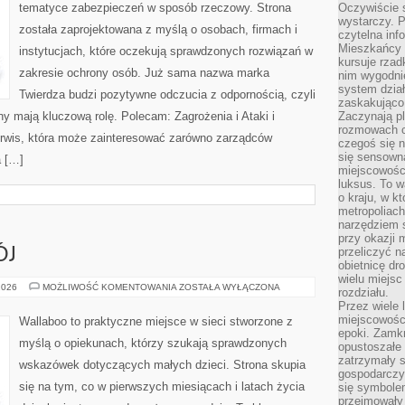
tematyce zabezpieczeń w sposób rzeczowy. Strona
Oczywiście 
wystarczy. P
została zaprojektowana z myślą o osobach, firmach i
czytelna inf
Mieszkańcy s
instytucjach, które oczekują sprawdzonych rozwiązań w
kursuje rzad
zakresie ochrony osób. Już sama nazwa marka
nim wygodnie
system dział
Twierdza budzi pozytywne odczucia z odpornością, czyli
zaskakująco 
ny mają kluczową rolę. Polecam: Zagrożenia i Ataki i
Zaczynają p
rozmowach co
erwis, która może zainteresować zarówno zarządców
czegoś się n
się sensown
a […]
miejscowości
luksus. To 
o kraju, w k
metropoliach
narzędziem s
przy okazji 
przeliczyć n
ÓJ
obietnicę dr
wielu miejs
ZABAWA
2026
MOŻLIWOŚĆ KOMENTOWANIA
ZOSTAŁA WYŁĄCZONA
rozdziału.
I
Przez wiele 
ROZWÓJ
miejscowośc
Wallaboo to praktyczne miejsce w sieci stworzone z
epoki. Zamkn
myślą o opiekunach, którzy szukają sprawdzonych
opustoszałe 
zatrzymały s
wskazówek dotyczących małych dzieci. Strona skupia
gospodarczy
się na tym, co w pierwszych miesiącach i latach życia
się symbole
przejmowały 