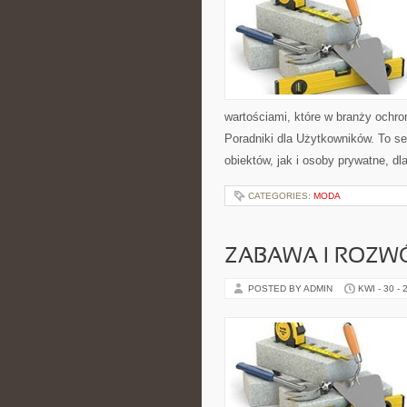
wartościami, które w branży ochro
Poradniki dla Użytkowników. To s
obiektów, jak i osoby prywatne, dl
CATEGORIES:
MODA
ZABAWA I ROZW
POSTED BY ADMIN
KWI - 30 - 