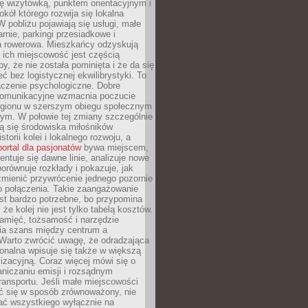
ę wizytówką, punktem orientacyjnym i
kół którego rozwija się lokalna
 pobliżu pojawiają się usługi, małe
arnie, parkingi przesiadkowe i
ra rowerowa. Mieszkańcy odzyskują
 ich miejscowość jest częścią
y, że nie została pominięta i że da się
eć bez logistycznej ekwilibrystyki. To
czenie psychologiczne. Dobre
komunikacyjne wzmacnia poczucie
egionu w szerszym obiegu społecznym
ym. W połowie tej zmiany szczególnie
ą się środowiska miłośników
istorii kolei i lokalnego rozwoju, a
portal dla pasjonatów
bywa miejscem,
ntuje się dawne linie, analizuje nowe
porównuje rozkłady i pokazuje, jak
mienić przywrócenie jednego pozornie
o połączenia. Takie zaangażowanie
st bardzo potrzebne, bo przypomina
że kolej nie jest tylko tabelą kosztów.
pamięć, tożsamość i narzędzie
a szans między centrum a
 Warto zwrócić uwagę, że odradzająca
gionalna wpisuje się także w większą
izacyjną. Coraz więcej mówi się o
raniczaniu emisji i rozsądnym
ransportu. Jeśli małe miejscowości
ać się w sposób zrównoważony, nie
ać wszystkiego wyłącznie na