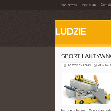
Archiwum
Demokr
Strona główna
LUDZIE
SPORT I AKTYW
POSTED BY ADMIN
MAJ - 10 -
harmonii i balansu. W obrębie por