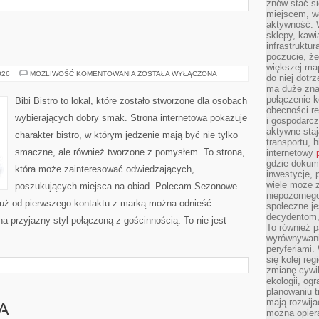
znów stać si
miejscem, wo
aktywność. W
sklepy, kawi
infrastruktu
poczucie, że
większej map
DIY
026
MOŻLIWOŚĆ KOMENTOWANIA
ZOSTAŁA WYŁĄCZONA
do niej dotrz
W
ma duże zna
KUCHNI
połączenie 
Bibi Bistro to lokal, które zostało stworzone dla osobach
obecności r
wybierających dobry smak. Strona internetowa pokazuje
i gospodarcz
aktywne staj
charakter bistro, w którym jedzenie mają być nie tylko
transportu, h
smaczne, ale również tworzone z pomysłem. To strona,
internetowy
gdzie dokume
która może zainteresować odwiedzających,
inwestycje, 
wiele może z
poszukujących miejsca na obiad. Polecam Sezonowe
niepozorneg
Już od pierwszego kontaktu z marką można odnieść
społeczne je
decydentom, 
na przyjazny styl połączoną z gościnnością. To nie jest
To również 
wyrównywani
peryferiami.
się kolej re
zmianę cywil
ekologii, og
planowaniu t
mają rozwij
A
można opier