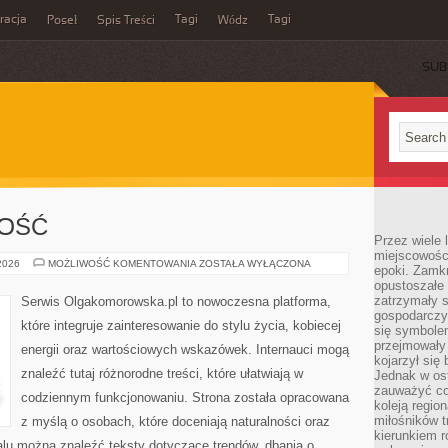
acja
Tagi
Tagi
Poseł
Spis Treści
Wódz
SUB
NOŚĆ
Przez wiele 
miejscowośc
SPORT
 2026
MOŻLIWOŚĆ KOMENTOWANIA
ZOSTAŁA WYŁĄCZONA
epoki. Zamkn
I
opustoszałe 
AKTYWNOŚĆ
zatrzymały s
Serwis Olgakomorowska.pl to nowoczesna platforma,
gospodarczy
które integruje zainteresowanie do stylu życia, kobiecej
się symbole
przejmowały 
energii oraz wartościowych wskazówek. Internauci mogą
kojarzył się 
znaleźć tutaj różnorodne treści, które ułatwiają w
Jednak w ost
zauważyć co
codziennym funkcjonowaniu. Strona została opracowana
koleją regio
miłośników t
z myślą o osobach, które doceniają naturalności oraz
kierunkiem r
talu można znaleźć teksty dotyczące trendów, dbania o