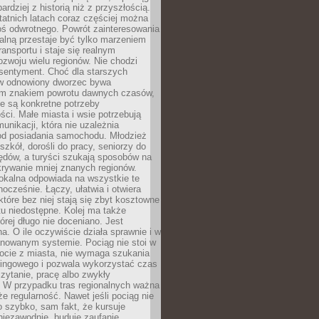
bardziej z historią niż z przyszłością.
atnich latach coraz częściej można
ś odwrotnego. Powrót zainteresowania
nalną przestaje być tylko marzeniem
ransportu i staje się realnym
ozwoju wielu regionów. Nie chodzi
 sentyment. Choć dla starszych
w odnowiony dworzec bywa
m znakiem powrotu dawnych czasów,
e są konkretne potrzeby
ci. Małe miasta i wsie potrzebują
unikacji, która nie uzależnia
od posiadania samochodu. Młodzież
szkół, dorośli do pracy, seniorzy do
zędów, a turyści szukają sposobów na
rywanie mniej znanych regionów.
lokalna odpowiada na wszystkie te
nocześnie. Łączy, ułatwia i otwiera
które bez niej stają się zbyt kosztowne
tu niedostępne. Kolej ma także
órej długo nie doceniano. Jest
a. O ile oczywiście działa sprawnie i w
anowanym systemie. Pociąg nie stoi w
locie z miasta, nie wymaga szukania
kingowego i pozwala wykorzystać czas
zytanie, pracę albo zwykły
 W przypadku tras regionalnych ważna
że regularność. Nawet jeśli pociąg nie
o szybko, sam fakt, że kursuje
 niezawodnie, buduje zaufanie