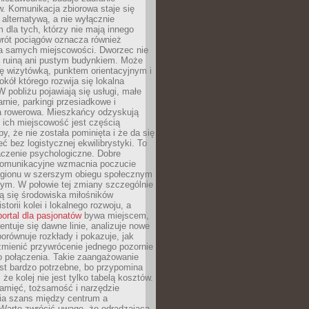
. Komunikacja zbiorowa staje się
 alternatywą, a nie wyłącznie
 dla tych, którzy nie mają innego
wrót pociągów oznacza również
la samych miejscowości. Dworzec nie
ż ruiną ani pustym budynkiem. Może
ę wizytówką, punktem orientacyjnym i
kół którego rozwija się lokalna
 pobliżu pojawiają się usługi, małe
arnie, parkingi przesiadkowe i
ra rowerowa. Mieszkańcy odzyskują
 ich miejscowość jest częścią
y, że nie została pominięta i że da się
eć bez logistycznej ekwilibrystyki. To
czenie psychologiczne. Dobre
komunikacyjne wzmacnia poczucie
egionu w szerszym obiegu społecznym
ym. W połowie tej zmiany szczególnie
ą się środowiska miłośników
istorii kolei i lokalnego rozwoju, a
portal dla pasjonatów
bywa miejscem,
ntuje się dawne linie, analizuje nowe
porównuje rozkłady i pokazuje, jak
mienić przywrócenie jednego pozornie
o połączenia. Takie zaangażowanie
st bardzo potrzebne, bo przypomina
że kolej nie jest tylko tabelą kosztów.
pamięć, tożsamość i narzędzie
a szans między centrum a
 Warto zwrócić uwagę, że odradzająca