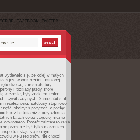
SCRIBE
FACEBOOK
TWITTER
lat wydawało się, że kolej w małych
iach jest wspomnieniem minionej
ięte dworce, zarośnięte tory,
perony i rozkłady jazdy, które
ię w czasie, były znakiem zmian
ch i cywilizacyjnych. Samochód stał
m niezależności, autobusy stopniowo
część lokalnych połączeń, a pociąg
bardziej z historią niż z przyszłością.
atnich latach coraz częściej można
ś odwrotnego. Powrót zainteresowania
nalną przestaje być tylko marzeniem
ransportu i staje się realnym
ozwoju wielu regionów. Nie chodzi