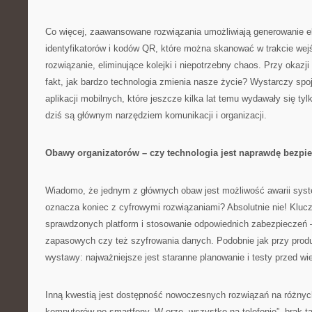
Co więcej, zaawansowane rozwiązania umożliwiają generowanie e
identyfikatorów i kodów QR, które można skanować w trakcie wej
rozwiązanie, eliminujące kolejki i niepotrzebny chaos. Przy okaz
fakt, jak bardzo technologia zmienia nasze życie? Wystarczy spo
aplikacji mobilnych, które jeszcze kilka lat temu wydawały się ty
dziś są głównym narzędziem komunikacji i organizacji.
Obawy organizatorów – czy technologia jest naprawdę bezpi
Wiadomo, że jednym z głównych obaw jest możliwość awarii syst
oznacza koniec z cyfrowymi rozwiązaniami? Absolutnie nie! Kluc
sprawdzonych platform i stosowanie odpowiednich zabezpieczeń —
zapasowych czy też szyfrowania danych. Podobnie jak przy produk
wystawy: najważniejsze jest staranne planowanie i testy przed w
Inną kwestią jest dostępność nowoczesnych rozwiązań na różnyc
komputerów po smartfony. W erze „wszystko na telefonie”, brak tak