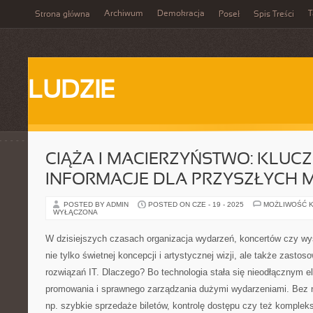
Archiwum
Demokracja
T
Strona główna
Poseł
Spis Treści
LUDZIE
CIĄŻA I MACIERZYŃSTWO: KLUC
INFORMACJE DLA PRZYSZŁYCH 
POSTED BY ADMIN
POSTED ON CZE - 19 - 2025
MOŻLIWOŚĆ 
WYŁĄCZONA
W dzisiejszych czasach organizacja wydarzeń, koncertów czy 
nie tylko świetnej koncepcji i artystycznej wizji, ale także zast
rozwiązań IT. Dlaczego? Bo technologia stała się nieodłącznym
promowania i sprawnego zarządzania dużymi wydarzeniami. Bez ni
np. szybkie sprzedaże biletów, kontrolę dostępu czy też komplek