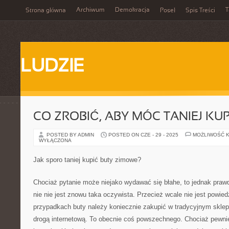
Archiwum
Demokracja
T
Strona główna
Poseł
Spis Treści
LUDZIE
CO ZROBIĆ, ABY MÓC TANIEJ KUP
POSTED BY ADMIN
POSTED ON CZE - 29 - 2025
MOŻLIWOŚĆ 
WYŁĄCZONA
Jak sporo taniej kupić buty zimowe?
Chociaż pytanie może niejako wydawać się błahe, to jednak prawd
nie nie jest znowu taka oczywista. Przecież wcale nie jest powie
przypadkach buty należy koniecznie zakupić w tradycyjnym sklep
drogą internetową. To obecnie coś powszechnego. Chociaż pewnie 