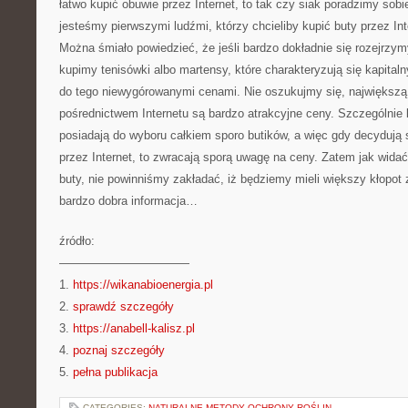
łatwo kupić obuwie przez Internet, to tak czy siak poradzimy sob
jesteśmy pierwszymi ludźmi, którzy chcieliby kupić buty przez Int
Można śmiało powiedzieć, że jeśli bardzo dokładnie się rozejrzy
kupimy tenisówki albo martensy, które charakteryzują się kapita
do tego niewygórowanymi cenami. Nie oszukujmy się, największą
pośrednictwem Internetu są bardzo atrakcyjne ceny. Szczególnie 
posiadają do wyboru całkiem sporo butików, a więc gdy decydują 
przez Internet, to zwracają sporą uwagę na ceny. Zatem jak wida
buty, nie powinniśmy zakładać, iż będziemy mieli większy kłopot
bardzo dobra informacja…
źródło:
———————————
1.
https://wikanabioenergia.pl
2.
sprawdź szczegóły
3.
https://anabell-kalisz.pl
4.
poznaj szczegóły
5.
pełna publikacja
CATEGORIES:
NATURALNE METODY OCHRONY ROŚLIN