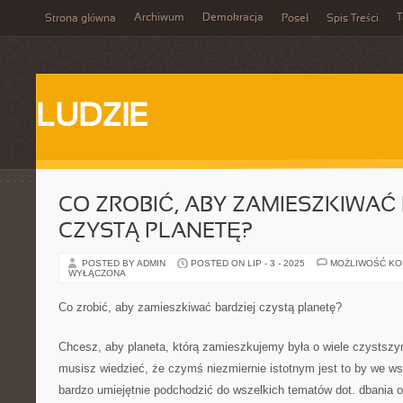
Archiwum
Demokracja
T
Strona główna
Poseł
Spis Treści
LUDZIE
CO ZROBIĆ, ABY ZAMIESZKIWAĆ 
CZYSTĄ PLANETĘ?
POSTED BY ADMIN
POSTED ON LIP - 3 - 2025
MOŻLIWOŚĆ K
WYŁĄCZONA
Co zrobić, aby zamieszkiwać bardziej czystą planetę?
Chcesz, aby planeta, którą zamieszkujemy była o wiele czystsz
musisz wiedzieć, że czymś niezmiernie istotnym jest to by we w
bardzo umiejętnie podchodzić do wszelkich tematów dot. dbania 