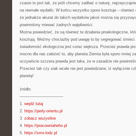
czasie to jest tak, że jeśli chcemy zadbać o naturę, najzwyczajni
na niemałe wydatki. W końcu wszystko sporo kosztuje – również 
że jednakże akurat do takich wydatków jakoś można się przyzwyc
powinniśmy miewać żadnych wątpliwości.
Można powiedzieć, że są również te działania proekologiczne, któ
kosztują. Weźmy chociażby pod uwagę to by segregować śmieci. 
świadomość ekologiczna jest coraz większa. Przecież prawda jes
mocno dla nas zależeć to, aby planeta Ziemia była sporo mniej 
oczywiście szczera prawda jest taka, że w zasadzie nie powinni
Przecież tak czy siak wcale nie jest powiedziane, iż wyłącznie 
planetę!
źródło:
———————————
1.
wejdź tutaj
2.
https://perly-orientu.pl
3.
zobacz wszystkie
4.
https://pracowniaheho.pl
5.
https://sms-lodz.pl