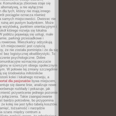
. Komunikacja zbiorowa staje się
 alternatywą, a nie wyłącznie
 dla tych, którzy nie mają innego
wrót pociągów oznacza również
la samych miejscowości. Dworzec nie
ż ruiną ani pustym budynkiem. Może
ę wizytówką, punktem orientacyjnym i
kół którego rozwija się lokalna
 pobliżu pojawiają się usługi, małe
arnie, parkingi przesiadkowe i
ra rowerowa. Mieszkańcy odzyskują
 ich miejscowość jest częścią
y, że nie została pominięta i że da się
eć bez logistycznej ekwilibrystyki. To
czenie psychologiczne. Dobre
komunikacyjne wzmacnia poczucie
egionu w szerszym obiegu społecznym
ym. W połowie tej zmiany szczególnie
ą się środowiska miłośników
istorii kolei i lokalnego rozwoju, a
portal dla pasjonatów
bywa miejscem,
ntuje się dawne linie, analizuje nowe
porównuje rozkłady i pokazuje, jak
mienić przywrócenie jednego pozornie
o połączenia. Takie zaangażowanie
st bardzo potrzebne, bo przypomina
że kolej nie jest tylko tabelą kosztów.
pamięć, tożsamość i narzędzie
a szans między centrum a
 Warto zwrócić uwagę, że odradzająca