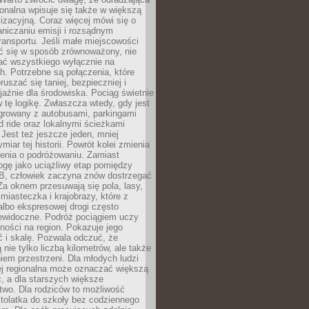
gionalna wpisuje się także w większą
izacyjną. Coraz więcej mówi się o
raniczaniu emisji i rozsądnym
ransportu. Jeśli małe miejscowości
ać się w sposób zrównoważony, nie
ać wszystkiego wyłącznie na
. Potrzebne są połączenia, które
ruszać się taniej, bezpieczniej i
yjaźnie dla środowiska. Pociąg świetnie
w tę logikę. Zwłaszcza wtedy, gdy jest
egrowany z autobusami, parkingami
d ride oraz lokalnymi ścieżkami
Jest też jeszcze jeden, mniej
miar tej historii. Powrót kolei zmienia
enia o podróżowaniu. Zamiast
ogę jako uciążliwy etap pomiędzy
 B, człowiek zaczyna znów dostrzegać
 Za oknem przesuwają się pola, lasy,
 miasteczka i krajobrazy, które z
lbo ekspresowej drogi często
iewidoczne. Podróż pociągiem uczy
ości na region. Pokazuje jego
 i skalę. Pozwala odczuć, że
 nie tylko liczbą kilometrów, ale także
em przestrzeni. Dla młodych ludzi
ej regionalna może oznaczać większą
, a dla starszych większe
two. Dla rodziców to możliwość
tolatka do szkoły bez codziennego