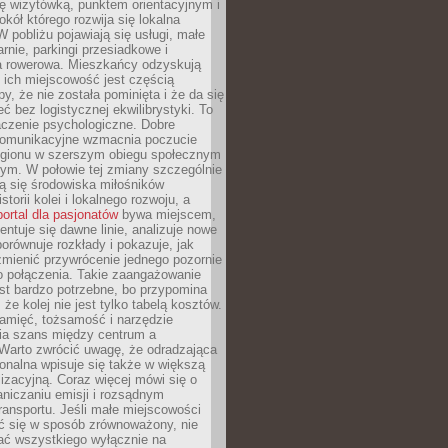
ę wizytówką, punktem orientacyjnym i
kół którego rozwija się lokalna
 pobliżu pojawiają się usługi, małe
arnie, parkingi przesiadkowe i
ra rowerowa. Mieszkańcy odzyskują
 ich miejscowość jest częścią
y, że nie została pominięta i że da się
eć bez logistycznej ekwilibrystyki. To
czenie psychologiczne. Dobre
komunikacyjne wzmacnia poczucie
egionu w szerszym obiegu społecznym
ym. W połowie tej zmiany szczególnie
ą się środowiska miłośników
istorii kolei i lokalnego rozwoju, a
portal dla pasjonatów
bywa miejscem,
ntuje się dawne linie, analizuje nowe
porównuje rozkłady i pokazuje, jak
mienić przywrócenie jednego pozornie
o połączenia. Takie zaangażowanie
st bardzo potrzebne, bo przypomina
że kolej nie jest tylko tabelą kosztów.
pamięć, tożsamość i narzędzie
a szans między centrum a
 Warto zwrócić uwagę, że odradzająca
gionalna wpisuje się także w większą
izacyjną. Coraz więcej mówi się o
raniczaniu emisji i rozsądnym
ransportu. Jeśli małe miejscowości
ać się w sposób zrównoważony, nie
ać wszystkiego wyłącznie na