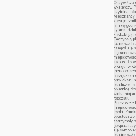
Oczywiście 
wystarczy. P
czytelna inf
Mieszkańcy s
kursuje rzad
nim wygodnie
system dział
zaskakująco 
Zaczynają p
rozmowach co
czegoś się n
się sensown
miejscowości
luksus. To 
o kraju, w k
metropoliach
narzędziem s
przy okazji 
przeliczyć n
obietnicę dr
wielu miejs
rozdziału.
Przez wiele 
miejscowośc
epoki. Zamkn
opustoszałe 
zatrzymały s
gospodarczy
się symbole
przejmowały 