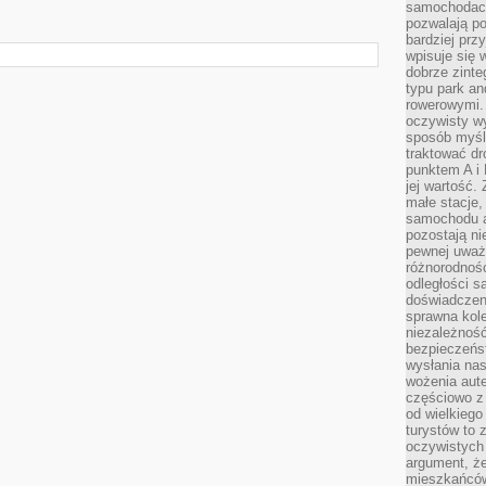
samochodach
pozwalają po
bardziej prz
wpisuje się 
dobrze zint
typu park an
rowerowymi. 
oczywisty wy
sposób myśl
traktować dr
punktem A i
jej wartość.
małe stacje,
samochodu a
pozostają n
pewnej uważn
różnorodność
odległości są
doświadczeni
sprawna kol
niezależność
bezpieczeńs
wysłania nas
wożenia aute
częściowo z
od wielkiego 
turystów to 
oczywistych
argument, ż
mieszkańców