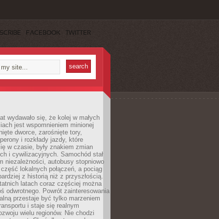
SCRIBE
FACEBOOK
TWITTER
lat wydawało się, że kolej w małych
iach jest wspomnieniem minionej
ięte dworce, zarośnięte tory,
perony i rozkłady jazdy, które
ię w czasie, były znakiem zmian
ch i cywilizacyjnych. Samochód stał
m niezależności, autobusy stopniowo
część lokalnych połączeń, a pociąg
bardziej z historią niż z przyszłością.
atnich latach coraz częściej można
ś odwrotnego. Powrót zainteresowania
nalną przestaje być tylko marzeniem
ransportu i staje się realnym
ozwoju wielu regionów. Nie chodzi