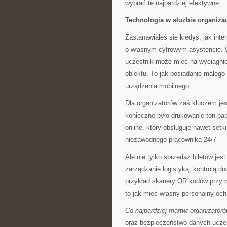
wybrać te najbardziej efektywne.
Technologia w służbie organiza
Zastanawiałeś się kiedyś, jak int
o własnym cyfrowym asystencie. 
uczestnik może mieć na wyciągnię
obiektu. To jak posiadanie małeg
urządzenia mobilnego.
Dla organizatorów zaś kluczem jes
konieczne było drukowanie ton pap
online, który obsługuje nawet set
niezawodnego pracownika 24/7 — 
Ale nie tylko sprzedaż biletów je
zarządzanie logistyką, kontrolą 
przykład skanery QR kodów przy w
to jak mieć własny personalny ochr
Co najbardziej martwi organizator
oraz bezpieczeństwo danych ucze