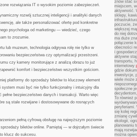
znów stać si
dzone rozwiązania IT o wysokim poziomie zabezpieczeń.
miejscem, wo
aktywność. W
namiczny rozwój sztucznej inteligencji i analityki danych
sklepy, kawi
infrastruktu
kwencję, ale także personalizować ofertę pod konkretne
poczucie, że
większej map
snego psychologa od marketingu — wiedzieć, czego
do niej dotrz
sam to zrozumie.
ma duże zna
połączenie 
obecności r
tu lub muzeum, technologia odgrywa rolę nie tylko w
i gospodarcz
torowaniu bezpieczeństwa czy optymalizacji przestrzeni.
aktywne staj
transportu, h
umu czy kamery monitorujące z analizą obrazu to już
internetowy
zapewnić komfort i bezpieczeństwo wszystkim gościom.
gdzie dokume
inwestycje, 
wiele może z
ej platformy do sprzedaży biletów to kluczowy element
niepozorneg
system musi być nie tylko funkcjonalny i intuicyjny dla
społeczne je
decydentom, 
 pełne bezpieczeństwo danych i transakcji. Warto więc
To również 
tóre są stale rozwijane i dostosowywane do rosnących
wyrównywani
peryferiami.
się kolej re
zmianę cywil
arzeniom pełną cyfrową obsługę na najwyższym poziomie
ekologii, og
planowaniu t
przedaży biletów online. Pamiętaj — w dojrzałym świecie
mają rozwij
 to klucz do sukcesu.
można opier