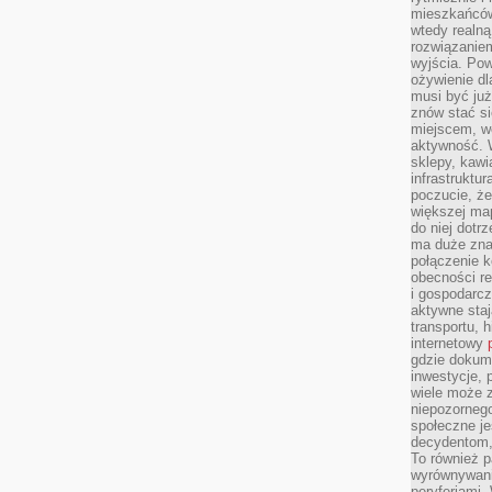
mieszkańców
wtedy realną
rozwiązaniem
wyjścia. Po
ożywienie d
musi być ju
znów stać si
miejscem, wo
aktywność. W
sklepy, kawi
infrastruktu
poczucie, że
większej map
do niej dotrz
ma duże zna
połączenie 
obecności r
i gospodarcz
aktywne staj
transportu, h
internetowy
gdzie dokume
inwestycje, 
wiele może z
niepozorneg
społeczne je
decydentom, 
To również 
wyrównywani
peryferiami.