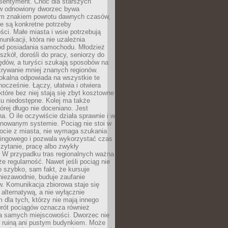
 sentyment. Choć dla starszych
w odnowiony dworzec bywa
m znakiem powrotu dawnych czasów,
e są konkretne potrzeby
ci. Małe miasta i wsie potrzebują
unikacji, która nie uzależnia
od posiadania samochodu. Młodzież
szkół, dorośli do pracy, seniorzy do
zędów, a turyści szukają sposobów na
rywanie mniej znanych regionów.
lokalna odpowiada na wszystkie te
nocześnie. Łączy, ułatwia i otwiera
które bez niej stają się zbyt kosztowne
tu niedostępne. Kolej ma także
órej długo nie doceniano. Jest
a. O ile oczywiście działa sprawnie i w
anowanym systemie. Pociąg nie stoi w
locie z miasta, nie wymaga szukania
kingowego i pozwala wykorzystać czas
zytanie, pracę albo zwykły
 W przypadku tras regionalnych ważna
że regularność. Nawet jeśli pociąg nie
o szybko, sam fakt, że kursuje
 niezawodnie, buduje zaufanie
. Komunikacja zbiorowa staje się
 alternatywą, a nie wyłącznie
 dla tych, którzy nie mają innego
wrót pociągów oznacza również
la samych miejscowości. Dworzec nie
ż ruiną ani pustym budynkiem. Może