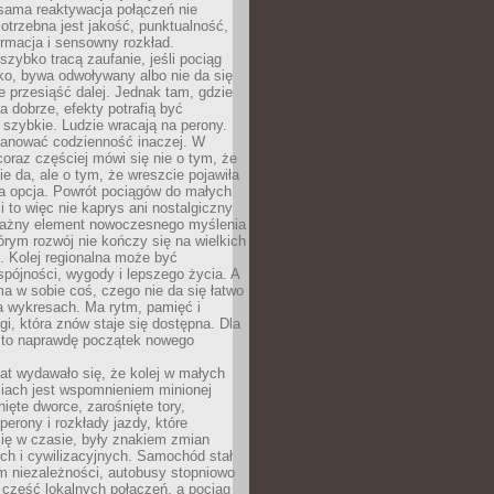
sama reaktywacja połączeń nie
otrzebna jest jakość, punktualność,
ormacja i sensowny rozkład.
zybko tracą zaufanie, jeśli pociąg
ko, bywa odwoływany albo nie da się
 przesiąść dalej. Jednak tam, gdzie
a dobrze, efekty potrafią być
szybkie. Ludzie wracają na perony.
lanować codzienność inaczej. W
raz częściej mówi się nie o tym, że
ie da, ale o tym, że wreszcie pojawiła
a opcja. Powrót pociągów do małych
 to więc nie kaprys ani nostalgiczny
ważny element nowoczesnego myślenia
tórym rozwój nie kończy się na wielkich
. Kolej regionalna może być
pójności, wygody i lepszego życia. A
ma w sobie coś, czego nie da się łatwo
a wykresach. Ma rytm, pamięć i
ogi, która znów staje się dostępna. Dla
c to naprawdę początek nowego
lat wydawało się, że kolej w małych
iach jest wspomnieniem minionej
ięte dworce, zarośnięte tory,
perony i rozkłady jazdy, które
ię w czasie, były znakiem zmian
ch i cywilizacyjnych. Samochód stał
m niezależności, autobusy stopniowo
część lokalnych połączeń, a pociąg