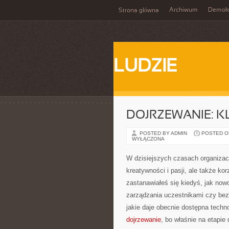
Archiwum
Demokr
Strona główna
LUDZIE
DOJRZEWANIE: K
POSTED BY ADMIN
POSTED ON
WYŁĄCZONA
W dzisiejszych czasach organiza
kreatywności i pasji, ale także k
zastanawiałeś się kiedyś, jak no
zarządzania uczestnikami czy bez
jakie daje obecnie dostępna techn
dojrzewanie
, bo właśnie na etapie