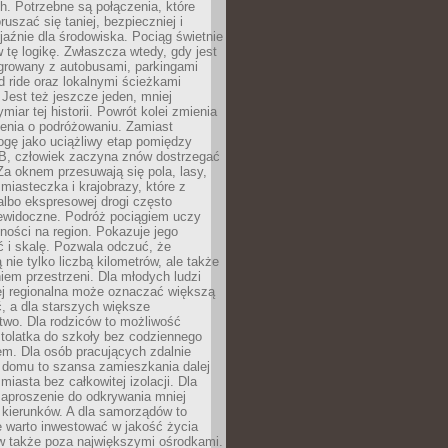
. Potrzebne są połączenia, które
ruszać się taniej, bezpieczniej i
yjaźnie dla środowiska. Pociąg świetnie
w tę logikę. Zwłaszcza wtedy, gdy jest
egrowany z autobusami, parkingami
d ride oraz lokalnymi ścieżkami
Jest też jeszcze jeden, mniej
miar tej historii. Powrót kolei zmienia
enia o podróżowaniu. Zamiast
ogę jako uciążliwy etap pomiędzy
 B, człowiek zaczyna znów dostrzegać
 Za oknem przesuwają się pola, lasy,
 miasteczka i krajobrazy, które z
lbo ekspresowej drogi często
iewidoczne. Podróż pociągiem uczy
ości na region. Pokazuje jego
 i skalę. Pozwala odczuć, że
 nie tylko liczbą kilometrów, ale także
em przestrzeni. Dla młodych ludzi
ej regionalna może oznaczać większą
, a dla starszych większe
two. Dla rodziców to możliwość
tolatka do szkoły bez codziennego
m. Dla osób pracujących zdalnie
 domu to szansa zamieszkania dalej
miasta bez całkowitej izolacji. Dla
zaproszenie do odkrywania mniej
 kierunków. A dla samorządów to
e warto inwestować w jakość życia
 także poza największymi ośrodkami.