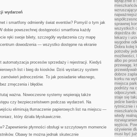
wyłącznie o
mieszkańcó
wzruszający
cji wydarzeń
najważniejsz
współczesnoś
ernet i smartfony odmieniły świat eventów? Pomyśl o tym jak
sprawnej kom
wszystkich 
W dobie powszechnej dostępności smartfona każdy
dojeżdża do 
cie ręki swoje bilety, szczegóły wydarzenia czy mapę
lekarzy i ur
wygodne odk
o centrum dowodzenia — wszystko dostępne na ekranie
Dobra kolej 
potrzeby jed
możliwości, 
albo po pros
t automatyzacja procesów sprzedaży i rejestracji. Kiedyś
przewagę, kt
ierowych list i bieg do kiosków. Dziś wystarczy system
przewidywaln
dobrze zapl
ki zamówień jednocześnie. To jak posiadanie własnego,
korku na wy
miejsca par
bez zmęczenia i błędów.
podróży na c
odpoczynek.
st tutaj ważna. Nowoczesne systemy wspierają także
staje się tak
jedzie bardz
dostępu czy bezpieczeństwem podczas wydarzeń. Na
rytmicznie i
ejściu eliminują tłumaczenie papierowych list na miejscu —
mieszkańców
wtedy realną
oniarz, który działa błyskawicznie.
rozwiązaniem
wyjścia. Po
ów?
Zapewnienie płynności obsługi w szczytowym momencie
ożywienie d
musi być ju
stników. Obawy te można jednak skutecznie