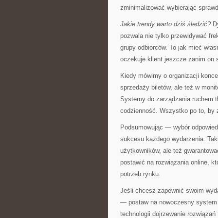
zminimalizować wybierając spraw
Jakie trendy warto dziś śledzić?
Dy
pozwala nie tylko przewidywać fre
grupy odbiorców. To jak mieć wła
oczekuje klient jeszcze zanim on 
Kiedy mówimy o organizacji koncer
sprzedaży biletów, ale też w moni
Systemy do zarządzania ruchem tł
codzienność. Wszystko po to, by 
Podsumowując — wybór odpowiedni
sukcesu każdego wydarzenia. Taki 
użytkowników, ale też gwarantować
postawić na rozwiązania online, k
potrzeb rynku.
Jeśli chcesz zapewnić swoim wyd
— postaw na nowoczesny system s
technologii dojrzewanie rozwiązań