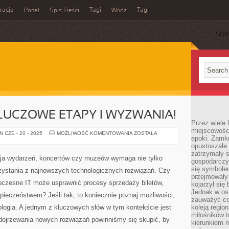
acja
Tagi
Tagi
Poseł
Spis Treści
Wódz
SUB
LUCZOWE ETAPY I WYZWANIA!
Przez wiele 
miejscowośc
DOJRZEWANIE:
 CZE - 20 - 2025
MOŻLIWOŚĆ KOMENTOWANIA
ZOSTAŁA
epoki. Zamkn
KLUCZOWE
ETAPY
opustoszałe 
I
zatrzymały s
WYZWANIA!
cja wydarzeń, koncertów czy muzeów wymaga nie tylko
gospodarczy
się symbole
orzystania z najnowszych technologicznych rozwiązań. Czy
przejmowały 
woczesne IT może usprawnić procesy sprzedaży biletów,
kojarzył się 
Jednak w ost
pieczeństwem? Jeśli tak, to koniecznie poznaj możliwości,
zauważyć co
ologia. A jednym z kluczowych słów w tym kontekście jest
koleją regio
miłośników t
 dojrzewania nowych rozwiązań powinniśmy się skupić, by
kierunkiem r