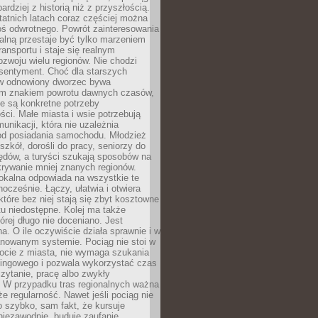
bardziej z historią niż z przyszłością.
atnich latach coraz częściej można
ś odwrotnego. Powrót zainteresowania
nalną przestaje być tylko marzeniem
ransportu i staje się realnym
ozwoju wielu regionów. Nie chodzi
 sentyment. Choć dla starszych
w odnowiony dworzec bywa
m znakiem powrotu dawnych czasów,
e są konkretne potrzeby
ci. Małe miasta i wsie potrzebują
unikacji, która nie uzależnia
od posiadania samochodu. Młodzież
szkół, dorośli do pracy, seniorzy do
zędów, a turyści szukają sposobów na
rywanie mniej znanych regionów.
lokalna odpowiada na wszystkie te
nocześnie. Łączy, ułatwia i otwiera
które bez niej stają się zbyt kosztowne
tu niedostępne. Kolej ma także
órej długo nie doceniano. Jest
a. O ile oczywiście działa sprawnie i w
anowanym systemie. Pociąg nie stoi w
locie z miasta, nie wymaga szukania
kingowego i pozwala wykorzystać czas
zytanie, pracę albo zwykły
 W przypadku tras regionalnych ważna
że regularność. Nawet jeśli pociąg nie
o szybko, sam fakt, że kursuje
 niezawodnie, buduje zaufanie