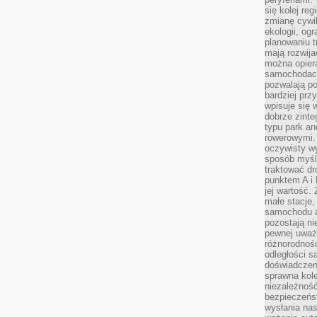
się kolej re
zmianę cywil
ekologii, og
planowaniu t
mają rozwij
można opier
samochodach
pozwalają po
bardziej prz
wpisuje się 
dobrze zint
typu park an
rowerowymi. 
oczywisty wy
sposób myśl
traktować dr
punktem A i
jej wartość.
małe stacje,
samochodu a
pozostają n
pewnej uważn
różnorodność
odległości są
doświadczeni
sprawna kol
niezależność
bezpieczeńs
wysłania nas