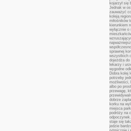
kojarzył się 
Jednak w ost
zauważyć co
koleją regio
miłośników t
kierunkiem r
wyłącznie o
mieszkańcó
wzruszający
najważniejsz
współczesnoś
sprawnej kom
wszystkich 
dojeżdża do 
lekarzy i ur
wygodne odk
Dobra kolej 
potrzeby jed
możliwości, 
albo po pros
przewagę, kt
przewidywaln
dobrze zapl
korku na wy
miejsca par
podróży na c
odpoczynek.
staje się tak
jedzie bardz
rytmicznie i