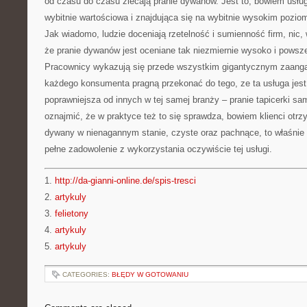
od czasu do czasu zlecają pranie dywanów. Jest to, bowiem usług
wybitnie wartościowa i znajdująca się na wybitnie wysokim pozio
Jak wiadomo, ludzie doceniają rzetelność i sumienność firm, nic
że pranie dywanów jest oceniane tak niezmiernie wysoko i pows
Pracownicy wykazują się przede wszystkim gigantycznym zaang
każdego konsumenta pragną przekonać do tego, ze ta usługa jes
poprawniejsza od innych w tej samej branży – pranie tapicerki s
oznajmić, że w praktyce też to się sprawdza, bowiem klienci otr
dywany w nienagannym stanie, czyste oraz pachnące, to właśni
pełne zadowolenie z wykorzystania oczywiście tej usługi.
1.
http://da-gianni-online.de/spis-tresci
2.
artykuly
3.
felietony
4.
artykuly
5.
artykuly
CATEGORIES:
BŁĘDY W GOTOWANIU