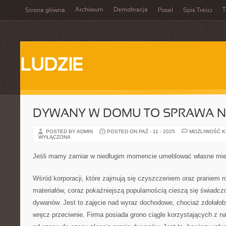
Archiwum
Demokracja
T
Strona główna
Poseł
Spis Treści
LUDZIE
DYWANY W DOMU TO SPRAWA 
POSTED BY ADMIN
POSTED ON PAŹ - 11 - 2025
MOŻLIWOŚĆ 
WYŁĄCZONA
Jeśli mamy zamiar w niedługim momencie umeblować własne mi
Wśród korporacji, które zajmują się czyszczeniem oraz praniem r
materiałów, coraz pokaźniejszą popularnością cieszą się świadcz
dywanów. Jest to zajęcie nad wyraz dochodowe, chociaż zdołałob
wręcz przeciwnie. Firma posiada grono ciągle korzystających z nas