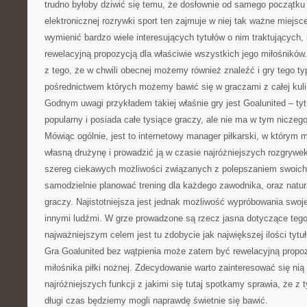
trudno byłoby dziwić się temu, że dosłownie od samego początku 
elektronicznej rozrywki sport ten zajmuje w niej tak ważne miejs
wymienić bardzo wiele interesujących tytułów o nim traktujących,
rewelacyjną propozycją dla właściwie wszystkich jego miłośnikó
z tego, że w chwili obecnej możemy również znaleźć i gry tego ty
pośrednictwem których możemy bawić się w graczami z całej kuli
Godnym uwagi przykładem takiej właśnie gry jest Goalunited – tyt
popularny i posiada całe tysiące graczy, ale nie ma w tym niczeg
Mówiąc ogólnie, jest to internetowy manager piłkarski, w który
własną drużynę i prowadzić ją w czasie najróżniejszych rozgrywek
szereg ciekawych możliwości związanych z polepszaniem swoic
samodzielnie planować trening dla każdego zawodnika, oraz natu
graczy. Najistotniejsza jest jednak możliwość wypróbowania swo
innymi ludźmi. W grze prowadzone są rzecz jasna dotyczące teg
najważniejszym celem jest tu zdobycie jak największej ilości tytu
Gra Goalunited bez wątpienia może zatem być rewelacyjną propo
miłośnika piłki nożnej. Zdecydowanie warto zainteresować się nią
najróżniejszych funkcji z jakimi się tutaj spotkamy sprawia, że z
długi czas będziemy mogli naprawdę świetnie się bawić.