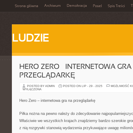
Archiwum
Demokracja
T
Strona główna
Poseł
Spis Treści
LUDZIE
HERO ZERO – INTERNETOWA GRA
PRZEGLĄDARKĘ
POSTED BY ADMIN
POSTED ON LIP - 29 - 2025
MOŻLIWOŚĆ 
WYŁĄCZONA
Hero Zero – internetowa gra na przeglądarkę
Piłka nożna na pewno należy do zdecydowanie najpopularniejszyc
Właściwie we wszystkich krajach znajdziemy bardzo szerokie gro
z nią rozgrywki stanowią wydarzenia przykuwające uwagę milionó