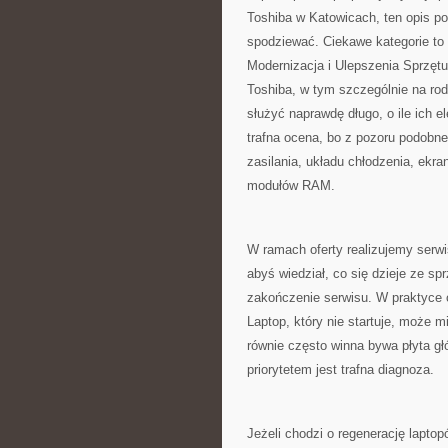
Toshiba w Katowicach, ten opis p
spodziewać. Ciekawe kategorie to
Modernizacja i Ulepszenia Sprzętu
Toshiba, w tym szczególnie na rodz
służyć naprawdę długo, o ile ich e
trafna ocena, bo z pozoru podobn
zasilania, układu chłodzenia, ek
modułów RAM.
W ramach oferty realizujemy serwi
abyś wiedział, co się dzieje ze sp
zakończenie serwisu. W praktyce 
Laptop, który nie startuje, może 
równie często winna bywa płyta gł
priorytetem jest trafna diagnoza.
Jeżeli chodzi o regenerację lapto