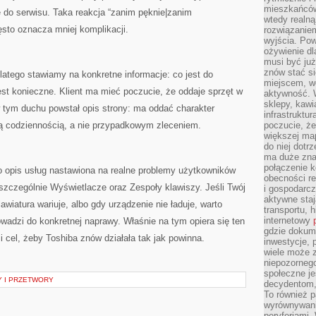
mieszkańców
 do serwisu. Taka reakcja “zanim pęknie|zanim
wtedy realną
sto oznacza mniej komplikacji.
rozwiązaniem
wyjścia. Po
ożywienie d
musi być ju
znów stać si
Dlatego stawiamy na konkretne informacje: co jest do
miejscem, wo
est konieczne. Klient ma mieć poczucie, że oddaje sprzęt w
aktywność. W
sklepy, kawi
w tym duchu powstał opis strony: ma oddać charakter
infrastruktu
są codziennością, a nie przypadkowym zleceniem.
poczucie, że
większej map
do niej dotrz
ma duże zna
połączenie 
o opis usług nastawiona na realne problemy użytkowników
obecności r
 szczególnie Wyświetlacze oraz Zespoły klawiszy. Jeśli Twój
i gospodarcz
aktywne staj
awiatura wariuje, albo gdy urządzenie nie ładuje, warto
transportu, h
internetowy
owadzi do konkretnej naprawy. Właśnie na tym opiera się ten
gdzie dokume
i cel, żeby Toshiba znów działała tak jak powinna.
inwestycje, 
wiele może z
niepozorneg
społeczne je
 I PRZETWORY
decydentom, 
To również 
wyrównywani
peryferiami.