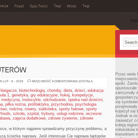
acja
Tagi
Tagi
Poseł
Spis Treści
Wódz
SUB
UTERÓW
Przez wiele 
miejscowośc
HISTORIA
 LUT - 6 - 2026
MOŻLIWOŚĆ KOMENTOWANIA
ZOSTAŁA
epoki. Zamkn
KOMPUTERÓW
opustoszałe 
,
biegacze
,
biotechnologia
,
choroby
,
dieta
,
dzieci
,
edukacja
zatrzymały s
uła 1
,
genetyka
,
gry edukacyjne
,
hokej
,
korepetycje
,
gospodarczy
,
medycyna
,
motocykle
,
odchudzanie
,
opieka nad dziećmi
,
się symbole
na
,
piłka nożna
,
profilaktyka
,
przychodnia
,
psychologia
przejmowały 
stwo
,
rodzina
,
rowery
,
siatkówka
,
sporty halowe
,
sporty
kojarzył się 
rfoods
,
szkoła
,
szpital
,
trybuny
,
usługi rodzinne
,
wczesne
Jednak w ost
abawa
,
zajęcia dodatkowe
,
zdrowe żywienie
,
zdrowie
zauważyć co
koleją regio
jsce, w którym najpierw sprawdzamy przyczynę problemu, a
miłośników t
kierunkiem r
zą ścieżkę naprawy. Jeśli interesuje Cię naprawa laptopów