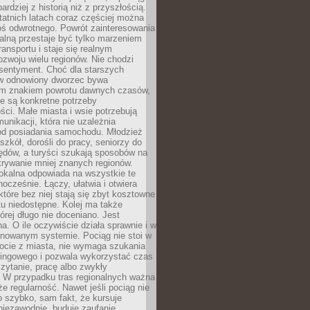
bardziej z historią niż z przyszłością.
atnich latach coraz częściej można
ś odwrotnego. Powrót zainteresowania
nalną przestaje być tylko marzeniem
ransportu i staje się realnym
ozwoju wielu regionów. Nie chodzi
 sentyment. Choć dla starszych
w odnowiony dworzec bywa
m znakiem powrotu dawnych czasów,
e są konkretne potrzeby
ci. Małe miasta i wsie potrzebują
unikacji, która nie uzależnia
od posiadania samochodu. Młodzież
szkół, dorośli do pracy, seniorzy do
zędów, a turyści szukają sposobów na
rywanie mniej znanych regionów.
lokalna odpowiada na wszystkie te
nocześnie. Łączy, ułatwia i otwiera
które bez niej stają się zbyt kosztowne
tu niedostępne. Kolej ma także
órej długo nie doceniano. Jest
a. O ile oczywiście działa sprawnie i w
anowanym systemie. Pociąg nie stoi w
locie z miasta, nie wymaga szukania
kingowego i pozwala wykorzystać czas
zytanie, pracę albo zwykły
 W przypadku tras regionalnych ważna
że regularność. Nawet jeśli pociąg nie
o szybko, sam fakt, że kursuje
 niezawodnie, buduje zaufanie