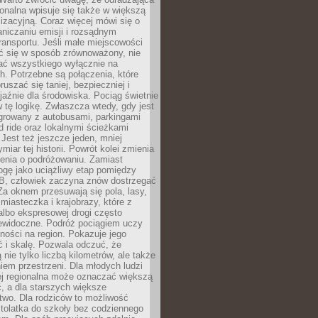
gionalna wpisuje się także w większą
izacyjną. Coraz więcej mówi się o
raniczaniu emisji i rozsądnym
ransportu. Jeśli małe miejscowości
ać się w sposób zrównoważony, nie
ać wszystkiego wyłącznie na
. Potrzebne są połączenia, które
ruszać się taniej, bezpieczniej i
yjaźnie dla środowiska. Pociąg świetnie
w tę logikę. Zwłaszcza wtedy, gdy jest
egrowany z autobusami, parkingami
d ride oraz lokalnymi ścieżkami
Jest też jeszcze jeden, mniej
miar tej historii. Powrót kolei zmienia
enia o podróżowaniu. Zamiast
ogę jako uciążliwy etap pomiędzy
 B, człowiek zaczyna znów dostrzegać
 Za oknem przesuwają się pola, lasy,
 miasteczka i krajobrazy, które z
lbo ekspresowej drogi często
iewidoczne. Podróż pociągiem uczy
ości na region. Pokazuje jego
 i skalę. Pozwala odczuć, że
 nie tylko liczbą kilometrów, ale także
em przestrzeni. Dla młodych ludzi
ej regionalna może oznaczać większą
, a dla starszych większe
two. Dla rodziców to możliwość
tolatka do szkoły bez codziennego