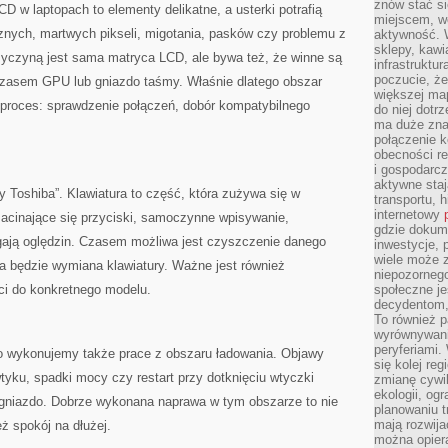
znów stać si
 w laptopach to elementy delikatne, a usterki potrafią
miejscem, wo
nych, martwych pikseli, migotania, pasków czy problemu z
aktywność. W
sklepy, kawi
rzyczyną jest sama matryca LCD, ale bywa też, że winne są
infrastruktu
poczucie, że
czasem GPU lub gniazdo taśmy. Właśnie dlatego obszar
większej map
 proces: sprawdzenie połączeń, dobór kompatybilnego
do niej dotrz
ma duże zna
połączenie 
obecności r
i gospodarcz
aktywne staj
y Toshiba”. Klawiatura to część, która zużywa się w
transportu, h
internetowy
zacinające się przyciski, samoczynne wpisywanie,
gdzie dokume
ają oględzin. Czasem możliwa jest czyszczenie danego
inwestycje, 
wiele może z
 będzie wymiana klawiatury. Ważne jest również
niepozorneg
ci do konkretnego modelu.
społeczne je
decydentom, 
To również 
wyrównywani
peryferiami.
o wykonujemy także prace z obszaru ładowania. Objawy
się kolej re
wtyku, spadki mocy czy restart przy dotknięciu wtyczki
zmianę cywil
ekologii, og
niazdo. Dobrze wykonana naprawa w tym obszarze to nie
planowaniu t
mają rozwij
eż spokój na dłużej.
można opier