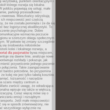
ę wizytówką, punktem orientacyjnym i
kół którego rozwija się lokalna
 pobliżu pojawiają się usługi, małe
arnie, parkingi przesiadkowe i
ra rowerowa. Mieszkańcy odzyskują
 ich miejscowość jest częścią
y, że nie została pominięta i że da się
eć bez logistycznej ekwilibrystyki. To
czenie psychologiczne. Dobre
komunikacyjne wzmacnia poczucie
egionu w szerszym obiegu społecznym
ym. W połowie tej zmiany szczególnie
ą się środowiska miłośników
istorii kolei i lokalnego rozwoju, a
portal dla pasjonatów
bywa miejscem,
ntuje się dawne linie, analizuje nowe
porównuje rozkłady i pokazuje, jak
mienić przywrócenie jednego pozornie
o połączenia. Takie zaangażowanie
st bardzo potrzebne, bo przypomina
że kolej nie jest tylko tabelą kosztów.
pamięć, tożsamość i narzędzie
a szans między centrum a
 Warto zwrócić uwagę, że odradzająca
gionalna wpisuje się także w większą
izacyjną. Coraz więcej mówi się o
raniczaniu emisji i rozsądnym
ransportu. Jeśli małe miejscowości
ać się w sposób zrównoważony, nie
ać wszystkiego wyłącznie na