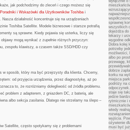
wyłącznie o
okaże, jak podchodzimy do zleceń i czego możesz się
mieszkańcó
wzruszający
Poradniki i Wskazówki dla Użytkowników Toshiba
i
najważniejsz
współczesnoś
. Nasza działalność koncentruje się na urządzeniach
sprawnej kom
inie Toshiba Satellite. Modele biznesowe i starsze potrafią
wszystkich 
dojeżdża do 
lementy są sprawne. Kiedy pojawia się usterka, liczy się
lekarzy i ur
e objawy mogą wynikać z zupełnie różnych przyczyn:
wygodne odk
Dobra kolej 
ranu, zespołu klawiszy, a czasem także SSD/HDD czy
potrzeby jed
możliwości, 
albo po pros
przewagę, kt
przewidywaln
dobrze zapl
s w sposób, który ma być przejrzysty dla klienta. Chcemy,
korku na wy
miejsca par
rzętem: od przyjęcia urządzenia, przez diagnostykę, aż po
podróży na c
oznacza to, że rozróżniamy dolegliwość od źródła problemu.
odpoczynek.
staje się tak
mieć problem z adapterem, z gniazdem DC, z baterią, ale
jedzie bardz
ówna albo sekcja zasilania. Dlatego nie strzelamy na ślepo –
rytmicznie i
mieszkańców
wtedy realną
rozwiązaniem
wyjścia. Po
ożywienie d
pów Satellite, często spotykamy się z problemami
musi być ju