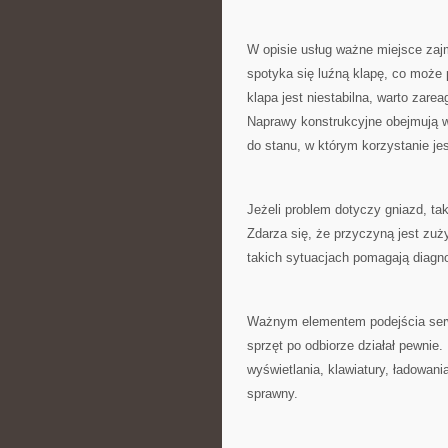
W opisie usług ważne miejsce zaj
spotyka się luźną klapę, co może 
klapa jest niestabilna, warto zar
Naprawy konstrukcyjne obejmują 
do stanu, w którym korzystanie je
Jeżeli problem dotyczy gniazd, t
Zdarza się, że przyczyną jest zu
takich sytuacjach pomagają diagn
Ważnym elementem podejścia serwi
sprzęt po odbiorze działał pewnie
wyświetlania, klawiatury, ładowania
sprawny.