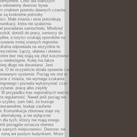
 sentyment. Choć dla starszych
w odnowiony dworzec bywa
m znakiem powrotu dawnych czasów,
e są konkretne potrzeby
ci. Małe miasta i wsie potrzebują
unikacji, która nie uzależnia
od posiadania samochodu. Młodzież
szkół, dorośli do pracy, seniorzy do
zędów, a turyści szukają sposobów na
rywanie mniej znanych regionów.
lokalna odpowiada na wszystkie te
nocześnie. Łączy, ułatwia i otwiera
które bez niej stają się zbyt kosztowne
tu niedostępne. Kolej ma także
órej długo nie doceniano. Jest
a. O ile oczywiście działa sprawnie i w
anowanym systemie. Pociąg nie stoi w
locie z miasta, nie wymaga szukania
kingowego i pozwala wykorzystać czas
zytanie, pracę albo zwykły
 W przypadku tras regionalnych ważna
że regularność. Nawet jeśli pociąg nie
o szybko, sam fakt, że kursuje
 niezawodnie, buduje zaufanie
. Komunikacja zbiorowa staje się
 alternatywą, a nie wyłącznie
 dla tych, którzy nie mają innego
wrót pociągów oznacza również
la samych miejscowości. Dworzec nie
ż ruiną ani pustym budynkiem. Może