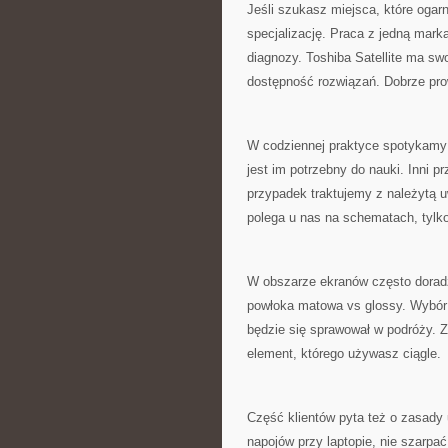
Jeśli szukasz miejsca, które ogar
specjalizację. Praca z jedną marką
diagnozy. Toshiba Satellite ma sw
dostępność rozwiązań. Dobrze pro
W codziennej praktyce spotykamy kl
jest im potrzebny do nauki. Inni 
przypadek traktujemy z należytą u
polega u nas na schematach, tylk
W obszarze ekranów często doradz
powłoka matowa vs glossy. Wybór 
będzie się sprawował w podróży. Z 
element, którego używasz ciągle.
Część klientów pyta też o zasady 
napojów przy laptopie, nie szarpa