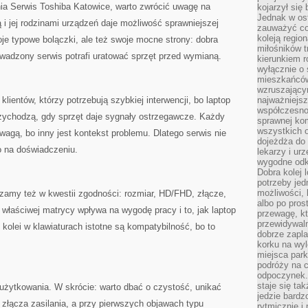
nia Serwis Toshiba Katowice, warto zwrócić uwagę na
kojarzył się 
Jednak w ost
 i jej rodzinami urządzeń daje możliwość sprawniejszej
zauważyć co
koleją regio
oje typowe bolączki, ale też swoje mocne strony: dobra
miłośników t
wadzony serwis potrafi uratować sprzęt przed wymianą.
kierunkiem r
wyłącznie o
mieszkańcó
wzruszający
ientów, którzy potrzebują szybkiej interwencji, bo laptop
najważniejsz
współczesnoś
przychodzą, gdy sprzęt daje sygnały ostrzegawcze. Każdy
sprawnej kom
wszystkich 
wagą, bo inny jest kontekst problemu. Dlatego serwis nie
dojeżdża do 
o na doświadczeniu.
lekarzy i ur
wygodne odk
Dobra kolej 
potrzeby jed
możliwości, 
amy też w kwestii zgodności: rozmiar, HD/FHD, złącze,
albo po pros
właściwej matrycy wpływa na wygodę pracy i to, jak laptop
przewagę, kt
przewidywaln
kolei w klawiaturach istotne są kompatybilność, bo to
dobrze zapl
korku na wy
miejsca par
podróży na c
odpoczynek.
staje się tak
użytkowania. W skrócie: warto dbać o czystość, unikać
jedzie bardz
ć złącza zasilania, a przy pierwszych objawach typu
rytmicznie i