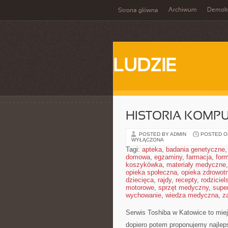
Archiwum
Demokr
Strona główna
LUDZIE
HISTORIA KOMP
POSTED BY ADMIN
POSTED ON
WYŁĄCZONA
Tagi:
apteka
,
badania genetyczne
domowa
,
egzaminy
,
farmacja
,
form
koszykówka
,
materiały medyczne
opieka społeczna
,
opieka zdrowot
dziecięca
,
rajdy
,
recepty
,
rodziciel
motorowe
,
sprzęt medyczny
,
supe
wychowanie
,
wiedza medyczna
,
z
Serwis Toshiba w Katowice to mie
dopiero potem proponujemy najleps