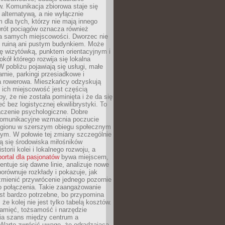
. Komunikacja zbiorowa staje się
 alternatywą, a nie wyłącznie
 dla tych, którzy nie mają innego
wrót pociągów oznacza również
la samych miejscowości. Dworzec nie
ż ruiną ani pustym budynkiem. Może
ę wizytówką, punktem orientacyjnym i
kół którego rozwija się lokalna
 pobliżu pojawiają się usługi, małe
arnie, parkingi przesiadkowe i
ra rowerowa. Mieszkańcy odzyskują
 ich miejscowość jest częścią
y, że nie została pominięta i że da się
eć bez logistycznej ekwilibrystyki. To
czenie psychologiczne. Dobre
komunikacyjne wzmacnia poczucie
egionu w szerszym obiegu społecznym
ym. W połowie tej zmiany szczególnie
ą się środowiska miłośników
istorii kolei i lokalnego rozwoju, a
portal dla pasjonatów
bywa miejscem,
ntuje się dawne linie, analizuje nowe
porównuje rozkłady i pokazuje, jak
mienić przywrócenie jednego pozornie
o połączenia. Takie zaangażowanie
st bardzo potrzebne, bo przypomina
że kolej nie jest tylko tabelą kosztów.
pamięć, tożsamość i narzędzie
a szans między centrum a
 Warto zwrócić uwagę, że odradzająca