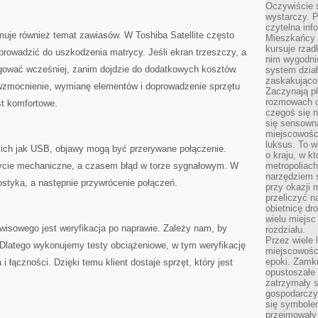
Oczywiście 
wystarczy. P
czytelna inf
muje również temat zawiasów. W Toshiba Satellite często
Mieszkańcy s
kursuje rzad
prowadzić do uszkodzenia matrycy. Jeśli ekran trzeszczy, a
nim wygodnie
eagować wcześniej, zanim dojdzie do dodatkowych kosztów.
system dział
zaskakująco 
wzmocnienie, wymianę elementów i doprowadzenie sprzętu
Zaczynają p
rozmowach co
st komfortowe.
czegoś się n
się sensown
miejscowości
luksus. To 
akich jak USB, objawy mogą być przerywane połączenie.
o kraju, w k
życie mechaniczne, a czasem błąd w torze sygnałowym. W
metropoliach
narzędziem s
ostyka, a następnie przywrócenie połączeń.
przy okazji 
przeliczyć n
obietnicę dr
wielu miejs
sowego jest weryfikacja po naprawie. Zależy nam, by
rozdziału.
Przez wiele 
. Dlatego wykonujemy testy obciążeniowe, w tym weryfikację
miejscowośc
epoki. Zamkn
 i łączności. Dzięki temu klient dostaje sprzęt, który jest
opustoszałe 
zatrzymały s
gospodarczy
się symbole
przejmowały 