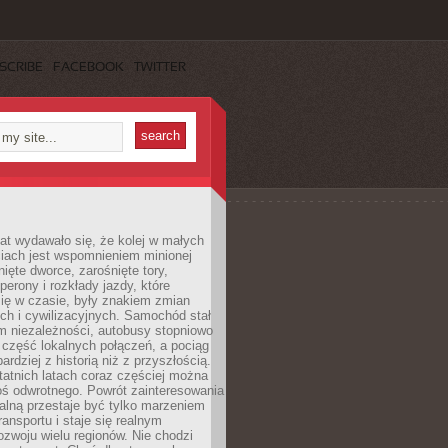
SCRIBE
FACEBOOK
TWITTER
lat wydawało się, że kolej w małych
iach jest wspomnieniem minionej
ięte dworce, zarośnięte tory,
perony i rozkłady jazdy, które
ię w czasie, były znakiem zmian
ch i cywilizacyjnych. Samochód stał
m niezależności, autobusy stopniowo
część lokalnych połączeń, a pociąg
bardziej z historią niż z przyszłością.
atnich latach coraz częściej można
ś odwrotnego. Powrót zainteresowania
nalną przestaje być tylko marzeniem
ransportu i staje się realnym
ozwoju wielu regionów. Nie chodzi