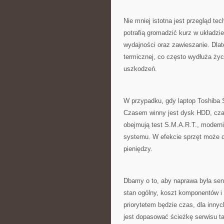
Nie mniej istotna jest przegląd t
potrafią gromadzić kurz w układzie
wydajności oraz zawieszanie. Dla
termicznej, co często wydłuża życ
uszkodzeń.
W przypadku, gdy laptop Toshiba 
Czasem winny jest dysk HDD, cza
obejmują test S.M.A.R.T., modern
systemu. W efekcie sprzęt może d
pieniędzy.
Dbamy o to, aby naprawa była se
stan ogólny, koszt komponentów i 
priorytetem będzie czas, dla inn
jest dopasować ścieżkę serwisu ta