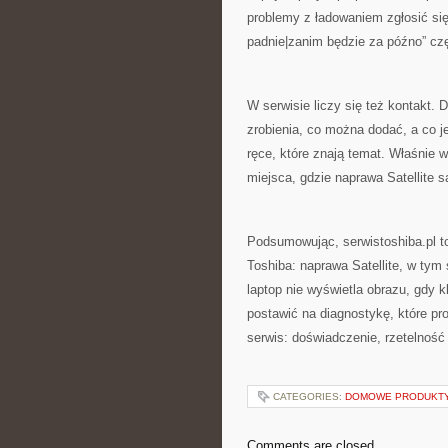
problemy z ładowaniem zgłosić się
padnie|zanim będzie za późno” czę
W serwisie liczy się też kontakt. 
zrobienia, co można dodać, a co j
ręce, które znają temat. Właśnie 
miejsca, gdzie naprawa Satellite 
Podsumowując, serwistoshiba.pl t
Toshiba: naprawa Satellite, w tym
laptop nie wyświetla obrazu, gdy kl
postawić na diagnostykę, które pr
serwis: doświadczenie, rzetelność 
CATEGORIES:
DOMOWE PRODUKTY
Comments are closed.