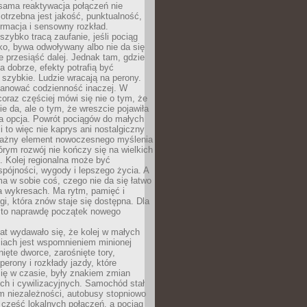
sama reaktywacja połączeń nie
otrzebna jest jakość, punktualność,
ormacja i sensowny rozkład.
zybko tracą zaufanie, jeśli pociąg
ko, bywa odwoływany albo nie da się
 przesiąść dalej. Jednak tam, gdzie
a dobrze, efekty potrafią być
szybkie. Ludzie wracają na perony.
lanować codzienność inaczej. W
raz częściej mówi się nie o tym, że
ie da, ale o tym, że wreszcie pojawiła
a opcja. Powrót pociągów do małych
 to więc nie kaprys ani nostalgiczny
ważny element nowoczesnego myślenia
tórym rozwój nie kończy się na wielkich
. Kolej regionalna może być
pójności, wygody i lepszego życia. A
ma w sobie coś, czego nie da się łatwo
a wykresach. Ma rytm, pamięć i
ogi, która znów staje się dostępna. Dla
c to naprawdę początek nowego
lat wydawało się, że kolej w małych
iach jest wspomnieniem minionej
ięte dworce, zarośnięte tory,
perony i rozkłady jazdy, które
ię w czasie, były znakiem zmian
ch i cywilizacyjnych. Samochód stał
m niezależności, autobusy stopniowo
część lokalnych połączeń, a pociąg