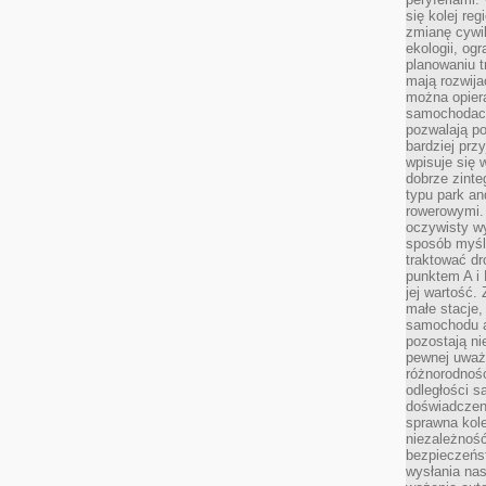
się kolej re
zmianę cywil
ekologii, og
planowaniu t
mają rozwij
można opier
samochodach
pozwalają po
bardziej prz
wpisuje się 
dobrze zint
typu park an
rowerowymi. 
oczywisty wy
sposób myśl
traktować dr
punktem A i
jej wartość.
małe stacje,
samochodu a
pozostają n
pewnej uważn
różnorodność
odległości są
doświadczeni
sprawna kol
niezależność
bezpieczeńs
wysłania nas