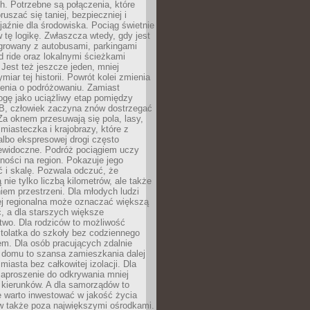
. Potrzebne są połączenia, które
ruszać się taniej, bezpieczniej i
yjaźnie dla środowiska. Pociąg świetnie
w tę logikę. Zwłaszcza wtedy, gdy jest
egrowany z autobusami, parkingami
d ride oraz lokalnymi ścieżkami
Jest też jeszcze jeden, mniej
miar tej historii. Powrót kolei zmienia
enia o podróżowaniu. Zamiast
ogę jako uciążliwy etap pomiędzy
 B, człowiek zaczyna znów dostrzegać
 Za oknem przesuwają się pola, lasy,
 miasteczka i krajobrazy, które z
lbo ekspresowej drogi często
iewidoczne. Podróż pociągiem uczy
ości na region. Pokazuje jego
 i skalę. Pozwala odczuć, że
 nie tylko liczbą kilometrów, ale także
em przestrzeni. Dla młodych ludzi
ej regionalna może oznaczać większą
, a dla starszych większe
two. Dla rodziców to możliwość
tolatka do szkoły bez codziennego
m. Dla osób pracujących zdalnie
 domu to szansa zamieszkania dalej
miasta bez całkowitej izolacji. Dla
zaproszenie do odkrywania mniej
 kierunków. A dla samorządów to
e warto inwestować w jakość życia
 także poza największymi ośrodkami.