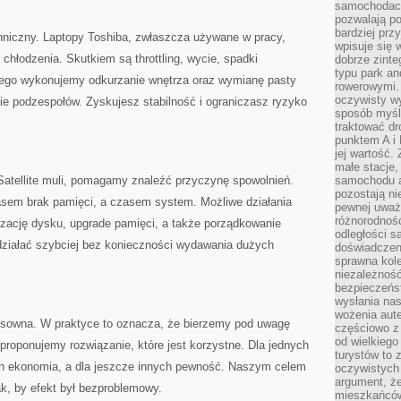
samochodach
pozwalają po
bardziej prz
echniczny. Laptopy Toshiba, zwłaszcza używane w pracy,
wpisuje się 
 chłodzenia. Skutkiem są throttling, wycie, spadki
dobrze zint
typu park an
tego wykonujemy odkurzanie wnętrza oraz wymianę pasty
rowerowymi. 
oczywisty wy
ie podzespołów. Zyskujesz stabilność i ograniczasz ryzyko
sposób myśl
traktować dr
punktem A i
jej wartość.
małe stacje,
Satellite muli, pomagamy znaleźć przyczynę spowolnień.
samochodu a
pozostają n
sem brak pamięci, a czasem system. Możliwe działania
pewnej uważn
różnorodność
izację dysku, upgrade pamięci, a także porządkowanie
odległości są
ziałać szybciej bez konieczności wydawania dużych
doświadczeni
sprawna kol
niezależność
bezpieczeńs
wysłania nas
wożenia aute
nsowna. W praktyce to oznacza, że bierzemy pod uwagę
częściowo z
od wielkiego 
proponujemy rozwiązanie, które jest korzystne. Dla jednych
turystów to 
ych ekonomia, a dla jeszcze innych pewność. Naszym celem
oczywistych
argument, ż
k, by efekt był bezproblemowy.
mieszkańców