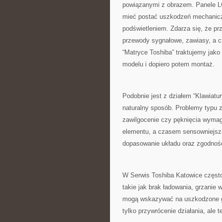
powiązanymi z obrazem. Panele LCD
mieć postać uszkodzeń mechanicz
podświetleniem. Zdarza się, że p
przewody sygnałowe, zawiasy, a 
“Matryce Toshiba” traktujemy jako
modelu i dopiero potem montaż.
Podobnie jest z działem “Klawiatur
naturalny sposób. Problemy typu 
zawilgocenie czy pęknięcia wymag
elementu, a czasem sensowniejsza
dopasowanie układu oraz zgodnoś
W Serwis Toshiba Katowice częst
takie jak brak ładowania, grzanie 
mogą wskazywać na uszkodzone g
tylko przywrócenie działania, ale t