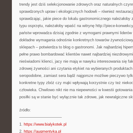
trendy jest dziś selekcjonowanie zdrowych oraz naturalnych czynn
sprawdzonych upraw i ekologicznych hodowli – również restauracj
sprawdzając, jakie piece do lokalu gastronomicznego należałoby
typu osprzętu, należałoby wpaść na witrynę http://piece-konwekc
państw wprowadza dzisiaj zgodnie z wymogami prawnymi liderów
dokładne wymagania odnośnie konkretnych towarów żywnościow
sklepach – potwierdza to blog o gastronomi. Jak najbardziej hipe
pełne prawo bombardować klientów nawet najbardziej niezdrowymi
nieświadomi klienci, jacy nie mają w nawyku interesowania się fak
zdrowej żywności ani czytania etykiet na wybieranych produktach
seropodobne, zamiast sera bądź najgorsze możliwe pieczywo tylk
konkretne typy zbóż czy mąki wpływają korzystnie czy też niekor
człowieka. Chwilowo nikt nie ma niepewności w kwestii gotowan
posiłki są w stanie być wyłącznie tak zdrowe, jak newralgiczne skł
źródło:
———————————
1.
https://www.bialykotek.pl
2.
https://augmentyka.pl