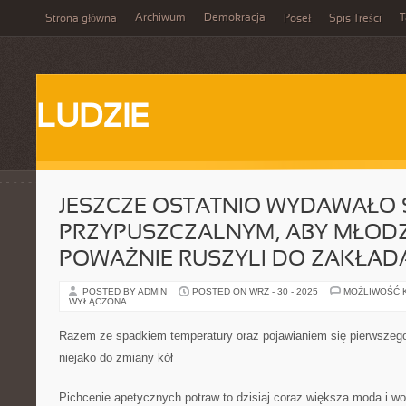
Archiwum
Demokracja
T
Strona główna
Poseł
Spis Treści
LUDZIE
JESZCZE OSTATNIO WYDAWAŁO 
PRZYPUSZCZALNYM, ABY MŁODZ
POWAŻNIE RUSZYLI DO ZAKŁAD
POSTED BY ADMIN
POSTED ON WRZ - 30 - 2025
MOŻLIWOŚĆ 
WYŁĄCZONA
Razem ze spadkiem temperatury oraz pojawianiem się pierwszego
niejako do zmiany kół
Pichcenie apetycznych potraw to dzisiaj coraz większa moda i wol