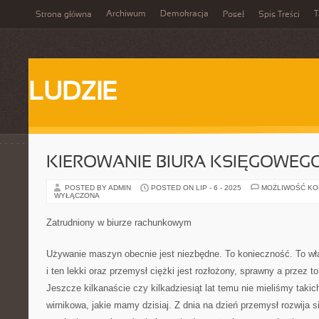
Archiwum
Demokracja
T
Strona główna
Poseł
Spis Treści
LUDZIE
KIEROWANIE BIURA KSIĘGOWEG
POSTED BY ADMIN
POSTED ON LIP - 6 - 2025
MOŻLIWOŚĆ K
WYŁĄCZONA
Zatrudniony w biurze rachunkowym
Używanie maszyn obecnie jest niezbędne. To konieczność. To wł
i ten lekki oraz przemysł ciężki jest rozłożony, sprawny a przez t
Jeszcze kilkanaście czy kilkadziesiąt lat temu nie mieliśmy takic
wirnikowa, jakie mamy dzisiaj. Z dnia na dzień przemysł rozwija 