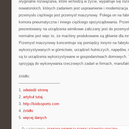
oryginalne rozwiązania, które wchodzą w życie, wypatruje się ro
nowatorskich, których zadaniem jest usprawnienie i modernizacja
przemysłu ciężkiego jest przemysł maszynowy. Polega on na fab
komora pneumatyczna i innego ciężkiego oprzyrządowania. Prz
prezentowany na urządzenia wirnikowe zaliczany jest do przemysł
normalne jest więc to, że machiny produkowane są głównie dla in
Przemysł maszynowy koncentruje się pomiędzy innymi na fabry
wykorzystywanych w górnictwie, urządzeń hutniczych, napędów, 
są to urządzenia wykorzystywane w gospodarstwach domowych. T
sprzyjają do wykonywania rzeczowych zadań w firmach, manufak
źródło:
———————————
1.
odwiedź stronę
2.
artykuł tutaj
3.
http://kiidssports.com
4.
źródło
5.
więcej danych
CATEGORIES:
DOMOWA PIERWSZA POMOC STOMATOLOGICZNA