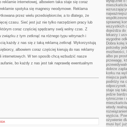
wyłącznie o
 reklamie internetowej, albowiem taka staje się coraz
mieszkańcó
 w reklamie spotyka się magnesy neodymowe. Reklama
wzruszający
najważniejsz
ytkowana przez wielu przedsiębiorców, a to dlatego, że
współczesnoś
sprawnej kom
ęcej czasu. Sieć jest już nie tylko narzędziem pracy lub
wszystkich 
w którym coraz częściej spędzamy swój wolny czas. Z
dojeżdża do 
lekarzy i ur
 związku z tym zetknąć na różnego typu witrynach i
wygodne odk
ścią każdy z nas się z taką reklamą zetknął. Wykorzystują
Dobra kolej 
potrzeby jed
siębiorcy, albowiem coraz częściej kierują do nas reklamy
możliwości, 
albo po pros
ali internetowych. W ten sposób chcą wzbudzić nasze
przewagę, kt
zaufanie, bo każdy z nas jest tak naprawdę ewentualnym
przewidywaln
dobrze zapl
korku na wy
miejsca par
podróży na c
odpoczynek.
staje się tak
jedzie bardz
rytmicznie i
mieszkańców
wtedy realną
rozwiązaniem
wyjścia. Po
ożywienie d
ODA
musi być ju