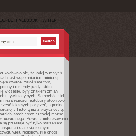
SCRIBE
FACEBOOK
TWITTER
lat wydawało się, że kolej w małych
iach jest wspomnieniem minionej
ięte dworce, zarośnięte tory,
perony i rozkłady jazdy, które
ię w czasie, były znakiem zmian
ch i cywilizacyjnych. Samochód stał
m niezależności, autobusy stopniowo
część lokalnych połączeń, a pociąg
bardziej z historią niż z przyszłością.
atnich latach coraz częściej można
ś odwrotnego. Powrót zainteresowania
nalną przestaje być tylko marzeniem
ransportu i staje się realnym
ozwoju wielu regionów. Nie chodzi