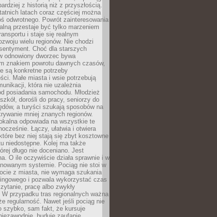
bardziej z historią niż z przyszłością.
atnich latach coraz częściej można
ś odwrotnego. Powrót zainteresowania
nalną przestaje być tylko marzeniem
ransportu i staje się realnym
ozwoju wielu regionów. Nie chodzi
 sentyment. Choć dla starszych
w odnowiony dworzec bywa
m znakiem powrotu dawnych czasów,
e są konkretne potrzeby
ci. Małe miasta i wsie potrzebują
unikacji, która nie uzależnia
od posiadania samochodu. Młodzież
szkół, dorośli do pracy, seniorzy do
zędów, a turyści szukają sposobów na
rywanie mniej znanych regionów.
lokalna odpowiada na wszystkie te
nocześnie. Łączy, ułatwia i otwiera
które bez niej stają się zbyt kosztowne
tu niedostępne. Kolej ma także
órej długo nie doceniano. Jest
a. O ile oczywiście działa sprawnie i w
anowanym systemie. Pociąg nie stoi w
locie z miasta, nie wymaga szukania
kingowego i pozwala wykorzystać czas
zytanie, pracę albo zwykły
 W przypadku tras regionalnych ważna
że regularność. Nawet jeśli pociąg nie
o szybko, sam fakt, że kursuje
 niezawodnie, buduje zaufanie