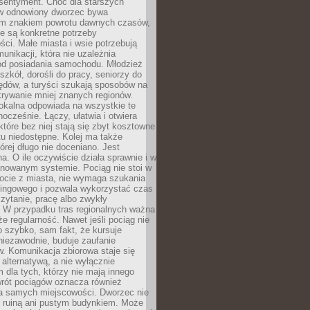
 sentyment. Choć dla starszych
w odnowiony dworzec bywa
m znakiem powrotu dawnych czasów,
e są konkretne potrzeby
ci. Małe miasta i wsie potrzebują
unikacji, która nie uzależnia
od posiadania samochodu. Młodzież
szkół, dorośli do pracy, seniorzy do
zędów, a turyści szukają sposobów na
rywanie mniej znanych regionów.
lokalna odpowiada na wszystkie te
nocześnie. Łączy, ułatwia i otwiera
które bez niej stają się zbyt kosztowne
tu niedostępne. Kolej ma także
órej długo nie doceniano. Jest
a. O ile oczywiście działa sprawnie i w
anowanym systemie. Pociąg nie stoi w
locie z miasta, nie wymaga szukania
kingowego i pozwala wykorzystać czas
zytanie, pracę albo zwykły
 W przypadku tras regionalnych ważna
że regularność. Nawet jeśli pociąg nie
o szybko, sam fakt, że kursuje
 niezawodnie, buduje zaufanie
. Komunikacja zbiorowa staje się
 alternatywą, a nie wyłącznie
 dla tych, którzy nie mają innego
wrót pociągów oznacza również
la samych miejscowości. Dworzec nie
ż ruiną ani pustym budynkiem. Może