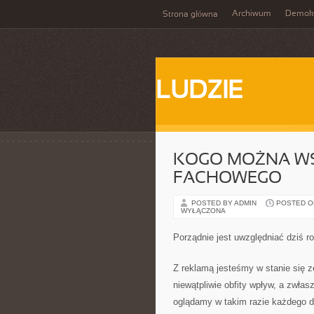
Archiwum
Demokr
Strona główna
LUDZIE
KOGO MOŻNA W
FACHOWEGO
POSTED BY ADMIN
POSTED ON
WYŁĄCZONA
Porządnie jest uwzględniać dziś r
Z reklamą jesteśmy w stanie się 
niewątpliwie obfity wpływ, a zwła
oglądamy w takim razie każdego dni