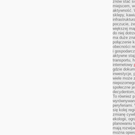
znów stać si
miejscem, wo
aktywność. W
sklepy, kawi
infrastruktu
poczucie, że
większej map
do niej dotrz
ma duże zna
połączenie 
obecności r
i gospodarcz
aktywne staj
transportu, h
internetowy
gdzie dokume
inwestycje, 
wiele może z
niepozorneg
społeczne je
decydentom, 
To również 
wyrównywani
peryferiami.
się kolej re
zmianę cywil
ekologii, og
planowaniu t
mają rozwij
można opier