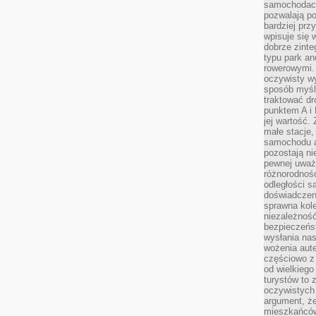
samochodach
pozwalają po
bardziej prz
wpisuje się 
dobrze zint
typu park an
rowerowymi. 
oczywisty wy
sposób myśl
traktować dr
punktem A i
jej wartość.
małe stacje,
samochodu a
pozostają n
pewnej uważn
różnorodność
odległości są
doświadczeni
sprawna kol
niezależność
bezpieczeńs
wysłania nas
wożenia aute
częściowo z
od wielkiego 
turystów to 
oczywistych
argument, ż
mieszkańców