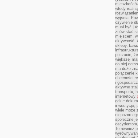
mieszkańców
wtedy realną
rozwiązaniem
wyjścia. Po
ożywienie d
musi być ju
znów stać si
miejscem, wo
aktywność. W
sklepy, kawi
infrastruktu
poczucie, że
większej map
do niej dotrz
ma duże zna
połączenie 
obecności r
i gospodarcz
aktywne staj
transportu, h
internetowy
gdzie dokume
inwestycje, 
wiele może z
niepozorneg
społeczne je
decydentom, 
To również 
wyrównywani
peryferiami.