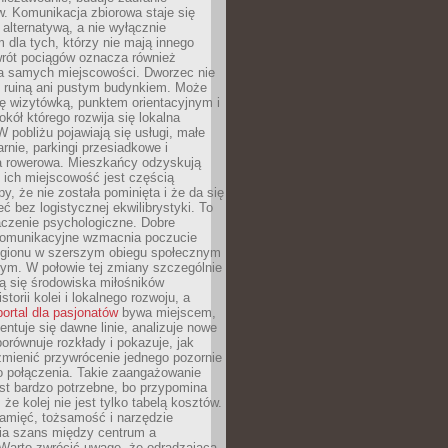
. Komunikacja zbiorowa staje się
 alternatywą, a nie wyłącznie
 dla tych, którzy nie mają innego
wrót pociągów oznacza również
la samych miejscowości. Dworzec nie
ż ruiną ani pustym budynkiem. Może
ę wizytówką, punktem orientacyjnym i
kół którego rozwija się lokalna
 pobliżu pojawiają się usługi, małe
arnie, parkingi przesiadkowe i
ra rowerowa. Mieszkańcy odzyskują
 ich miejscowość jest częścią
y, że nie została pominięta i że da się
eć bez logistycznej ekwilibrystyki. To
czenie psychologiczne. Dobre
komunikacyjne wzmacnia poczucie
egionu w szerszym obiegu społecznym
ym. W połowie tej zmiany szczególnie
ą się środowiska miłośników
istorii kolei i lokalnego rozwoju, a
portal dla pasjonatów
bywa miejscem,
ntuje się dawne linie, analizuje nowe
porównuje rozkłady i pokazuje, jak
mienić przywrócenie jednego pozornie
o połączenia. Takie zaangażowanie
st bardzo potrzebne, bo przypomina
że kolej nie jest tylko tabelą kosztów.
pamięć, tożsamość i narzędzie
a szans między centrum a
 Warto zwrócić uwagę, że odradzająca