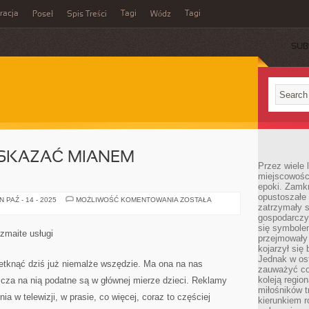
acja
Tagi
Tagi
Poseł
Spis Treści
Wódz
SUB
SKAZAĆ MIANEM
Przez wiele 
miejscowośc
epoki. Zamkn
opustoszałe 
KOGO
 PAŹ - 14 - 2025
MOŻLIWOŚĆ KOMENTOWANIA
ZOSTAŁA
zatrzymały s
MOŻNA
WSKAZAĆ
gospodarczy
MIANEM
się symbole
FACHOWEGO
ozmaite usługi
przejmowały 
kojarzył się 
Jednak w ost
zetknąć dziś już niemalże wszędzie. Ma ona na nas
zauważyć co
koleją regio
szcza na nią podatne są w głównej mierze dzieci. Reklamy
miłośników t
a w telewizji, w prasie, co więcej, coraz to częściej
kierunkiem r