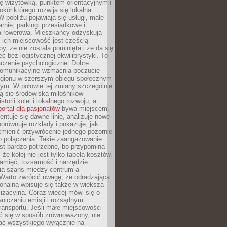
ę wizytówką, punktem orientacyjnym i
kół którego rozwija się lokalna
 pobliżu pojawiają się usługi, małe
arnie, parkingi przesiadkowe i
ra rowerowa. Mieszkańcy odzyskują
 ich miejscowość jest częścią
y, że nie została pominięta i że da się
eć bez logistycznej ekwilibrystyki. To
czenie psychologiczne. Dobre
komunikacyjne wzmacnia poczucie
egionu w szerszym obiegu społecznym
ym. W połowie tej zmiany szczególnie
ą się środowiska miłośników
istorii kolei i lokalnego rozwoju, a
portal dla pasjonatów
bywa miejscem,
ntuje się dawne linie, analizuje nowe
porównuje rozkłady i pokazuje, jak
mienić przywrócenie jednego pozornie
o połączenia. Takie zaangażowanie
st bardzo potrzebne, bo przypomina
że kolej nie jest tylko tabelą kosztów.
pamięć, tożsamość i narzędzie
a szans między centrum a
 Warto zwrócić uwagę, że odradzająca
gionalna wpisuje się także w większą
izacyjną. Coraz więcej mówi się o
raniczaniu emisji i rozsądnym
ransportu. Jeśli małe miejscowości
ać się w sposób zrównoważony, nie
ać wszystkiego wyłącznie na