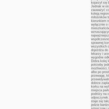
kojarzył się 
Jednak w ost
zauważyć co
koleją regio
miłośników t
kierunkiem r
wyłącznie o
mieszkańcó
wzruszający
najważniejsz
współczesnoś
sprawnej kom
wszystkich 
dojeżdża do 
lekarzy i ur
wygodne odk
Dobra kolej 
potrzeby jed
możliwości, 
albo po pros
przewagę, kt
przewidywaln
dobrze zapl
korku na wy
miejsca par
podróży na c
odpoczynek.
staje się tak
jedzie bardz
rytmicznie i