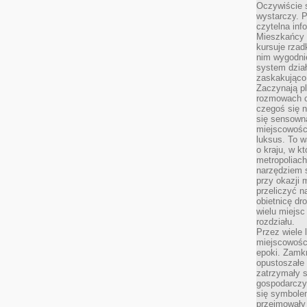
Oczywiście 
wystarczy. P
czytelna inf
Mieszkańcy s
kursuje rzad
nim wygodnie
system dział
zaskakująco 
Zaczynają p
rozmowach co
czegoś się n
się sensown
miejscowości
luksus. To 
o kraju, w k
metropoliach
narzędziem s
przy okazji 
przeliczyć n
obietnicę dr
wielu miejs
rozdziału.
Przez wiele 
miejscowośc
epoki. Zamkn
opustoszałe 
zatrzymały s
gospodarczy
się symbole
przejmowały 