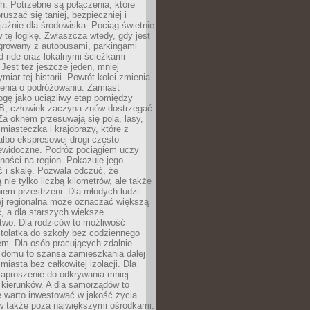
. Potrzebne są połączenia, które
ruszać się taniej, bezpieczniej i
yjaźnie dla środowiska. Pociąg świetnie
w tę logikę. Zwłaszcza wtedy, gdy jest
egrowany z autobusami, parkingami
d ride oraz lokalnymi ścieżkami
Jest też jeszcze jeden, mniej
miar tej historii. Powrót kolei zmienia
enia o podróżowaniu. Zamiast
ogę jako uciążliwy etap pomiędzy
 B, człowiek zaczyna znów dostrzegać
 Za oknem przesuwają się pola, lasy,
 miasteczka i krajobrazy, które z
lbo ekspresowej drogi często
iewidoczne. Podróż pociągiem uczy
ości na region. Pokazuje jego
 i skalę. Pozwala odczuć, że
 nie tylko liczbą kilometrów, ale także
em przestrzeni. Dla młodych ludzi
ej regionalna może oznaczać większą
, a dla starszych większe
two. Dla rodziców to możliwość
tolatka do szkoły bez codziennego
m. Dla osób pracujących zdalnie
 domu to szansa zamieszkania dalej
miasta bez całkowitej izolacji. Dla
zaproszenie do odkrywania mniej
 kierunków. A dla samorządów to
e warto inwestować w jakość życia
 także poza największymi ośrodkami.