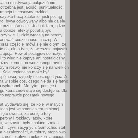
sama reaktywacja połączeń nie
otrzebna jest jakość, punktualność,
ormacja i sensowny rozkład.
zybko tracą zaufanie, jeśli pociąg
ko, bywa odwoływany albo nie da się
 przesiąść dalej. Jednak tam, gdzie
a dobrze, efekty potrafią być
szybkie. Ludzie wracają na perony.
lanować codzienność inaczej. W
raz częściej mówi się nie o tym, że
ie da, ale o tym, że wreszcie pojawiła
a opcja. Powrót pociągów do małych
 to więc nie kaprys ani nostalgiczny
ważny element nowoczesnego myślenia
tórym rozwój nie kończy się na wielkich
. Kolej regionalna może być
pójności, wygody i lepszego życia. A
ma w sobie coś, czego nie da się łatwo
a wykresach. Ma rytm, pamięć i
ogi, która znów staje się dostępna. Dla
c to naprawdę początek nowego
lat wydawało się, że kolej w małych
iach jest wspomnieniem minionej
ięte dworce, zarośnięte tory,
perony i rozkłady jazdy, które
ię w czasie, były znakiem zmian
ch i cywilizacyjnych. Samochód stał
m niezależności, autobusy stopniowo
część lokalnych połączeń, a pociąg