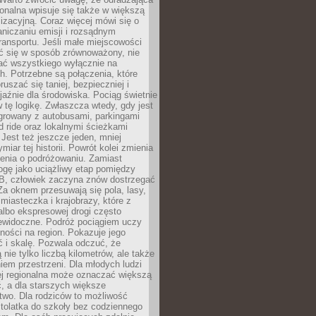
gionalna wpisuje się także w większą
izacyjną. Coraz więcej mówi się o
raniczaniu emisji i rozsądnym
ransportu. Jeśli małe miejscowości
ać się w sposób zrównoważony, nie
ać wszystkiego wyłącznie na
. Potrzebne są połączenia, które
ruszać się taniej, bezpieczniej i
yjaźnie dla środowiska. Pociąg świetnie
w tę logikę. Zwłaszcza wtedy, gdy jest
egrowany z autobusami, parkingami
d ride oraz lokalnymi ścieżkami
Jest też jeszcze jeden, mniej
miar tej historii. Powrót kolei zmienia
enia o podróżowaniu. Zamiast
ogę jako uciążliwy etap pomiędzy
 B, człowiek zaczyna znów dostrzegać
 Za oknem przesuwają się pola, lasy,
 miasteczka i krajobrazy, które z
lbo ekspresowej drogi często
iewidoczne. Podróż pociągiem uczy
ości na region. Pokazuje jego
 i skalę. Pozwala odczuć, że
 nie tylko liczbą kilometrów, ale także
em przestrzeni. Dla młodych ludzi
ej regionalna może oznaczać większą
, a dla starszych większe
two. Dla rodziców to możliwość
tolatka do szkoły bez codziennego