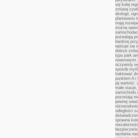
się kolej re
zmianę cywil
ekologii, og
planowaniu t
mają rozwij
można opier
samochodach
pozwalają po
bardziej prz
wpisuje się 
dobrze zint
typu park an
rowerowymi. 
oczywisty wy
sposób myśl
traktować dr
punktem A i
jej wartość.
małe stacje,
samochodu a
pozostają n
pewnej uważn
różnorodność
odległości są
doświadczeni
sprawna kol
niezależność
bezpieczeńs
wysłania nas