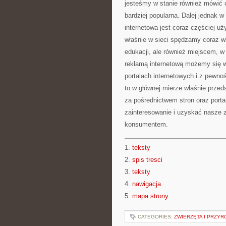
jesteśmy w stanie również mówić o
bardziej popularna. Dalej jednak
internetowa jest coraz częściej uż
właśnie w sieci spędzamy coraz wi
edukacji, ale również miejscem, 
reklamą internetową możemy się w
portalach internetowych i z pewno
to w głównej mierze właśnie przed
za pośrednictwem stron oraz port
zainteresowanie i uzyskać nasze 
konsumentem.
1.
teksty
2.
spis tresci
3.
teksty
4.
nawigacja
5.
mapa strony
CATEGORIES:
ZWIERZĘTA I PRZYR