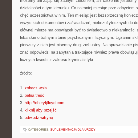
możemy ani zająć się żadnym zleceniem, ani także nie jesteśmy 
działalności o tym kierunku. Co najmniej miesiąc prze odbyciem 
chęć uczestnictwa w nim. Ten miesiąc jest bezsprzeczną koniec
wszystkich dokumentów i zaświadczeń, niebezużytecznych do do
głównej mierze ma obowiązek być to świadectwo o niekaralności 
lekarskie o trafnym stanie psychicznym i fizycznym. Egzamin sk
pierwszy z nich jest pisemny drugi zaś ustny. Na sprawdzianie 
znać odpowiedzi na zapytania traktujące również prawa obowiązu
licznych kwestii z zakresu kryminalistyki.
źródło:
———————————
1.
zobacz wpis
2.
pełna treść
3.
http://cheryljfloyd.com
4.
kliknij aby przejść
5.
odwiedź witrynę
CATEGORIES:
SUPLEMENTACJA DLA URODY