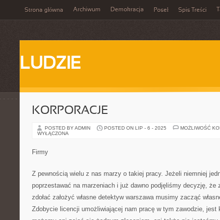
Archiwum
Demokracja
T
Strona główna
Poseł
Spis Treści
LUDZIE
KORPORACJE
POSTED BY ADMIN
POSTED ON LIP - 6 - 2025
MOŻLIWOŚĆ K
WYŁĄCZONA
Firmy
Z pewnością wielu z nas marzy o takiej pracy. Jeżeli niemniej je
poprzestawać na marzeniach i już dawno podjęliśmy decyzję, że
zdołać założyć własne detektyw warszawa musimy zacząć własne 
Zdobycie licencji umożliwiającej nam pracę w tym zawodzie, jest 