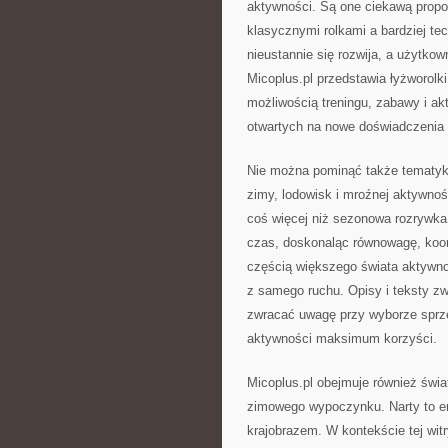
aktywności. Są one ciekawą propo
klasycznymi rolkami a bardziej tec
nieustannie się rozwija, a użytko
Micoplus.pl przedstawia łyżworolk
możliwością treningu, zabawy i ak
otwartych na nowe doświadczenia 
Nie można pominąć także tematyki
zimy, lodowisk i mroźnej aktywnoś
coś więcej niż sezonowa rozrywka.
czas, doskonaląc równowagę, koord
częścią większego świata aktywno
z samego ruchu. Opisy i teksty z
zwracać uwagę przy wyborze sprzę
aktywności maksimum korzyści.
Micoplus.pl obejmuje również świat
zimowego wypoczynku. Narty to emo
krajobrazem. W kontekście tej witr