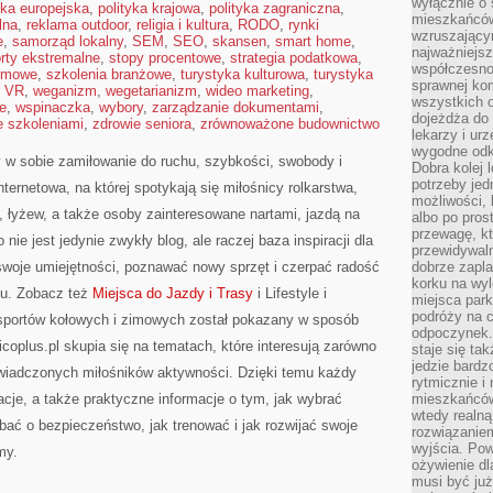
wyłącznie o
yka europejska
,
polityka krajowa
,
polityka zagraniczna
,
mieszkańcó
lna
,
reklama outdoor
,
religia i kultura
,
RODO
,
rynki
wzruszający
e
,
samorząd lokalny
,
SEM
,
SEO
,
skansen
,
smart home
,
najważniejsz
rty ekstremalne
,
stopy procentowe
,
strategia podatkowa
,
współczesnoś
rmowe
,
szkolenia branżowe
,
turystyka kulturowa
,
turystyka
sprawnej kom
,
VR
,
weganizm
,
wegetarianizm
,
wideo marketing
,
wszystkich 
e
,
wspinaczka
,
wybory
,
zarządzanie dokumentami
,
dojeżdża do 
e szkoleniami
,
zdrowie seniora
,
zrównoważone budownictwo
lekarzy i ur
wygodne odk
zy w sobie zamiłowanie do ruchu, szybkości, swobody i
Dobra kolej 
potrzeby jed
nternetowa, na której spotykają się miłośnicy rolkarstwa,
możliwości, 
 łyżew, a także osoby zainteresowane nartami, jazdą na
albo po pros
przewagę, kt
nie jest jedynie zwykły blog, ale raczej baza inspiracji dla
przewidywaln
swoje umiejętności, poznawać nowy sprzęt i czerpać radość
dobrze zapl
korku na wy
zu. Zobacz też
Miejsca do Jazdy i Trasy
i Lifestyle i
miejsca par
podróży na c
at sportów kołowych i zimowych został pokazany w sposób
odpoczynek.
coplus.pl skupia się na tematach, które interesują zarówno
staje się tak
jedzie bardz
oświadczonych miłośników aktywności. Dzięki temu każdy
rytmicznie i
cje, a także praktyczne informacje o tym, jak wybrać
mieszkańców
wtedy realną
bać o bezpieczeństwo, jak trenować i jak rozwijać swoje
rozwiązaniem
wyjścia. Po
my.
ożywienie d
musi być ju