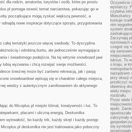
 dla rodzin, amatorów, turystów i osób, które po prostu
Oczywiście 
wystarczy. P
lus.pl pomaga oswoić temat narciarstwa, pokazując go w
czytelna inf
Mieszkańcy s
osoby początkujące mogą zyskać większą pewność, a
kursuje rzad
 odnajdą nowe inspiracje dotyczące sprzętu, przygotowania
nim wygodnie
system dział
zaskakująco 
Zaczynają p
rozmowach co
 całej tematyki jeszcze więcej swobody. To dyscyplina
czegoś się n
ależnością i odrobiną buntu, ale jednocześnie wymagająca
się sensown
miejscowości
ania i świadomego podejścia. Na tej witrynie snowboard jawi
luksus. To 
zy lubią wyzwania i chcą rozwijać swoje możliwości.
o kraju, w k
metropoliach
 desce śnieżnej może być zarówno rekreacją, jak i pasją
narzędziem s
przy okazji 
ięcone snowboardowi wpisują się w charakter całego miejsca,
przeliczyć n
ycznej wiedzy z autentycznym zamiłowaniem do aktywnego
obietnicę dr
wielu miejs
rozdziału.
Przez wiele 
miejscowośc
ając do Micoplus.pl miejski klimat, kreatywność i luz. To
epoki. Zamkn
ateparkami, placami i uliczną energią. Deskorolka
opustoszałe 
zatrzymały s
em wytrwałość, bo każdy trik, każdy skręt i każdy postęp
gospodarczy
się symbole
Micoplus.pl deskorolka nie jest traktowana jako poboczny
przejmowały 