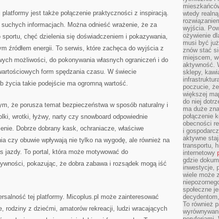
mieszkańców
latformy jest także połączenie praktyczności z inspiracją.
wtedy realną
rozwiązaniem
na suchych informacjach. Można odnieść wrażenie, że za
wyjścia. Po
ożywienie d
o sportu, chęć dzielenia się doświadczeniem i pokazywania,
musi być ju
 źródłem energii. To serwis, które zachęca do wyjścia z
znów stać si
miejscem, wo
wych możliwości, do pokonywania własnych ograniczeń i do
aktywność. W
 wartościowych form spędzania czasu. W świecie
sklepy, kawi
infrastruktu
 życia takie podejście ma ogromną wartość.
poczucie, że
większej map
do niej dotrz
tym, że porusza temat bezpieczeństwa w sposób naturalny i
ma duże zna
połączenie 
olki, wrotki, łyżwy, narty czy snowboard odpowiednie
obecności r
nie. Dobrze dobrany kask, ochraniacze, właściwe
i gospodarcz
aktywne staj
nia czy obuwie wpływają nie tylko na wygodę, ale również na
transportu, h
 jazdy. To portal, która może motywować do
internetowy
gdzie dokume
tywności, pokazując, że dobra zabawa i rozsądek mogą iść
inwestycje, 
wiele może z
niepozorneg
społeczne je
ersalność tej platformy. Micoplus.pl może zainteresować
decydentom, 
To również 
, rodziny z dziećmi, amatorów rekreacji, ludzi wracających
wyrównywani
peryferiami.