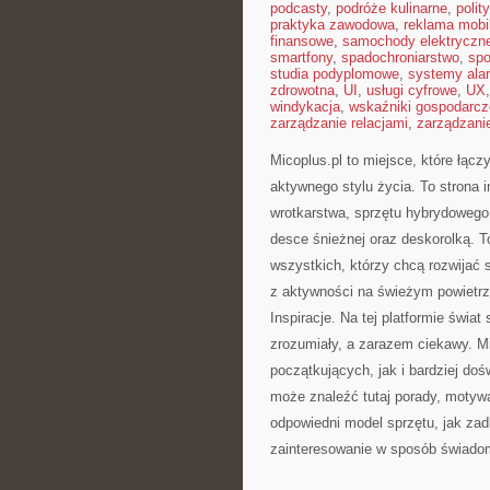
podcasty
,
podróże kulinarne
,
polit
praktyka zawodowa
,
reklama mobi
finansowe
,
samochody elektryczn
smartfony
,
spadochroniarstwo
,
spo
studia podyplomowe
,
systemy ala
zdrowotna
,
UI
,
usługi cyfrowe
,
UX
windykacja
,
wskaźniki gospodarcz
zarządzanie relacjami
,
zarządzani
Micoplus.pl to miejsce, które łąc
aktywnego stylu życia. To strona i
wrotkarstwa, sprzętu hybrydowego,
desce śnieżnej oraz deskorolką. To 
wszystkich, którzy chcą rozwijać 
z aktywności na świeżym powietr
Inspiracje. Na tej platformie świ
zrozumiały, a zarazem ciekawy. Mi
początkujących, jak i bardziej d
może znaleźć tutaj porady, motywa
odpowiedni model sprzętu, jak zad
zainteresowanie w sposób świado