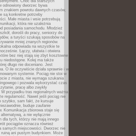
 sentyment. Choć dla starszych
w odnowiony dworzec bywa
m znakiem powrotu dawnych czasów,
e są konkretne potrzeby
ci. Małe miasta i wsie potrzebują
unikacji, która nie uzależnia
od posiadania samochodu. Młodzież
szkół, dorośli do pracy, seniorzy do
zędów, a turyści szukają sposobów na
rywanie mniej znanych regionów.
lokalna odpowiada na wszystkie te
nocześnie. Łączy, ułatwia i otwiera
które bez niej stają się zbyt kosztowne
tu niedostępne. Kolej ma także
órej długo nie doceniano. Jest
a. O ile oczywiście działa sprawnie i w
anowanym systemie. Pociąg nie stoi w
locie z miasta, nie wymaga szukania
kingowego i pozwala wykorzystać czas
zytanie, pracę albo zwykły
 W przypadku tras regionalnych ważna
że regularność. Nawet jeśli pociąg nie
o szybko, sam fakt, że kursuje
 niezawodnie, buduje zaufanie
. Komunikacja zbiorowa staje się
 alternatywą, a nie wyłącznie
 dla tych, którzy nie mają innego
wrót pociągów oznacza również
la samych miejscowości. Dworzec nie
ż ruiną ani pustym budynkiem. Może