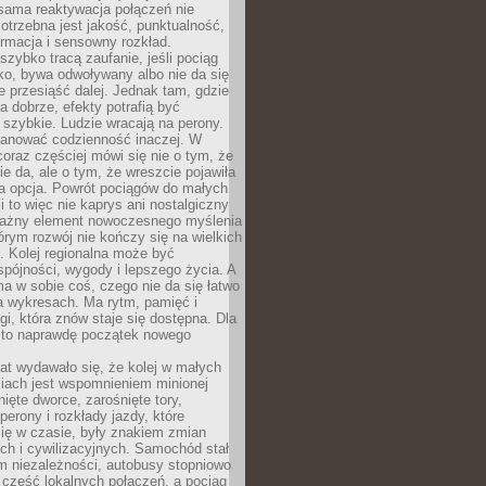
sama reaktywacja połączeń nie
otrzebna jest jakość, punktualność,
ormacja i sensowny rozkład.
zybko tracą zaufanie, jeśli pociąg
ko, bywa odwoływany albo nie da się
 przesiąść dalej. Jednak tam, gdzie
a dobrze, efekty potrafią być
szybkie. Ludzie wracają na perony.
lanować codzienność inaczej. W
raz częściej mówi się nie o tym, że
ie da, ale o tym, że wreszcie pojawiła
a opcja. Powrót pociągów do małych
 to więc nie kaprys ani nostalgiczny
ważny element nowoczesnego myślenia
tórym rozwój nie kończy się na wielkich
. Kolej regionalna może być
pójności, wygody i lepszego życia. A
ma w sobie coś, czego nie da się łatwo
a wykresach. Ma rytm, pamięć i
ogi, która znów staje się dostępna. Dla
c to naprawdę początek nowego
lat wydawało się, że kolej w małych
iach jest wspomnieniem minionej
ięte dworce, zarośnięte tory,
perony i rozkłady jazdy, które
ię w czasie, były znakiem zmian
ch i cywilizacyjnych. Samochód stał
m niezależności, autobusy stopniowo
część lokalnych połączeń, a pociąg