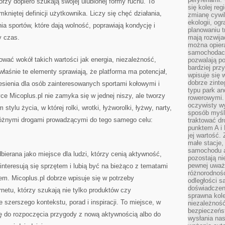
órzy dopiero szukają swojej ulubionej formy ruchu. To
się kolej re
mkniętej definicji użytkownika. Liczy się chęć działania,
zmianę cywil
ekologii, og
a sportów, które dają wolność, poprawiają kondycję i
planowaniu t
y czas.
mają rozwij
można opier
samochodach
wać wokół takich wartości jak energia, niezależność,
pozwalają po
bardziej prz
łaśnie te elementy sprawiają, że platforma ma potencjał,
wpisuje się 
dobrze zint
sienia dla osób zainteresowanych sportami kołowymi i
typu park an
ce Micoplus.pl nie zamyka się w jednej niszy, ale tworzy
rowerowymi. 
oczywisty wy
ylu życia, w której rolki, wrotki, łyżworolki, łyżwy, narty,
sposób myśl
 różnymi drogami prowadzącymi do tego samego celu:
traktować dr
punktem A i
jej wartość.
małe stacje,
samochodu a
bierana jako miejsce dla ludzi, którzy cenią aktywność,
pozostają n
pewnej uważn
interesują się sprzętem i lubią być na bieżąco z tematami
różnorodność
em. Micoplus.pl dobrze wpisuje się w potrzeby
odległości są
doświadczeni
etu, którzy szukają nie tylko produktów czy
sprawna kol
 szerszego kontekstu, porad i inspiracji. To miejsce, w
niezależność
bezpieczeńs
 do rozpoczęcia przygody z nową aktywnością albo do
wysłania nas