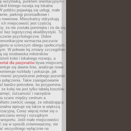
ę wizytówką, punktem orientacyjnym i
kół którego rozwija się lokalna
 pobliżu pojawiają się usługi, małe
arnie, parkingi przesiadkowe i
ra rowerowa. Mieszkańcy odzyskują
 ich miejscowość jest częścią
y, że nie została pominięta i że da się
eć bez logistycznej ekwilibrystyki. To
czenie psychologiczne. Dobre
komunikacyjne wzmacnia poczucie
egionu w szerszym obiegu społecznym
ym. W połowie tej zmiany szczególnie
ą się środowiska miłośników
istorii kolei i lokalnego rozwoju, a
portal dla pasjonatów
bywa miejscem,
ntuje się dawne linie, analizuje nowe
porównuje rozkłady i pokazuje, jak
mienić przywrócenie jednego pozornie
o połączenia. Takie zaangażowanie
st bardzo potrzebne, bo przypomina
że kolej nie jest tylko tabelą kosztów.
pamięć, tożsamość i narzędzie
a szans między centrum a
 Warto zwrócić uwagę, że odradzająca
gionalna wpisuje się także w większą
izacyjną. Coraz więcej mówi się o
raniczaniu emisji i rozsądnym
ransportu. Jeśli małe miejscowości
ać się w sposób zrównoważony, nie
ać wszystkiego wyłącznie na