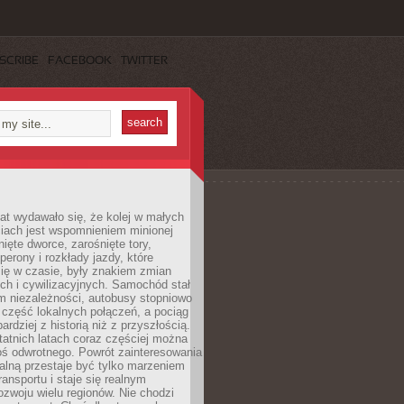
SCRIBE
FACEBOOK
TWITTER
lat wydawało się, że kolej w małych
iach jest wspomnieniem minionej
ięte dworce, zarośnięte tory,
perony i rozkłady jazdy, które
ię w czasie, były znakiem zmian
ch i cywilizacyjnych. Samochód stał
m niezależności, autobusy stopniowo
część lokalnych połączeń, a pociąg
bardziej z historią niż z przyszłością.
atnich latach coraz częściej można
ś odwrotnego. Powrót zainteresowania
nalną przestaje być tylko marzeniem
ransportu i staje się realnym
ozwoju wielu regionów. Nie chodzi