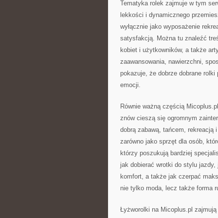
Tematyka rolek zajmuje w tym ser
lekkości i dynamicznego przemiesz
wyłącznie jako wyposażenie rekreac
satysfakcją. Można tu znaleźć tre
kobiet i użytkowników, a także a
zaawansowania, nawierzchni, spos
pokazuje, że dobrze dobrane rolki
emocji.
Równie ważną częścią Micoplus.pl 
znów cieszą się ogromnym zaintere
dobrą zabawą, tańcem, rekreacją i
zarówno jako sprzęt dla osób, któ
którzy poszukują bardziej specjal
jak dobierać wrotki do stylu jazdy,
komfort, a także jak czerpać maks
nie tylko moda, lecz także forma r
Łyżworolki na Micoplus.pl zajmują