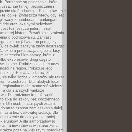
. Potrzebne są połączenia, które
ruszać się taniej, bezpieczniej i
yjaźnie dla środowiska. Pociąg świetnie
w tę logikę. Zwłaszcza wtedy, gdy jest
egrowany z autobusami, parkingami
d ride oraz lokalnymi ścieżkami
Jest też jeszcze jeden, mniej
miar tej historii. Powrót kolei zmienia
enia o podróżowaniu. Zamiast
ogę jako uciążliwy etap pomiędzy
 B, człowiek zaczyna znów dostrzegać
 Za oknem przesuwają się pola, lasy,
 miasteczka i krajobrazy, które z
lbo ekspresowej drogi często
iewidoczne. Podróż pociągiem uczy
ości na region. Pokazuje jego
 i skalę. Pozwala odczuć, że
 nie tylko liczbą kilometrów, ale także
em przestrzeni. Dla młodych ludzi
ej regionalna może oznaczać większą
, a dla starszych większe
two. Dla rodziców to możliwość
tolatka do szkoły bez codziennego
m. Dla osób pracujących zdalnie
 domu to szansa zamieszkania dalej
miasta bez całkowitej izolacji. Dla
zaproszenie do odkrywania mniej
 kierunków. A dla samorządów to
e warto inwestować w jakość życia
 także poza największymi ośrodkami.