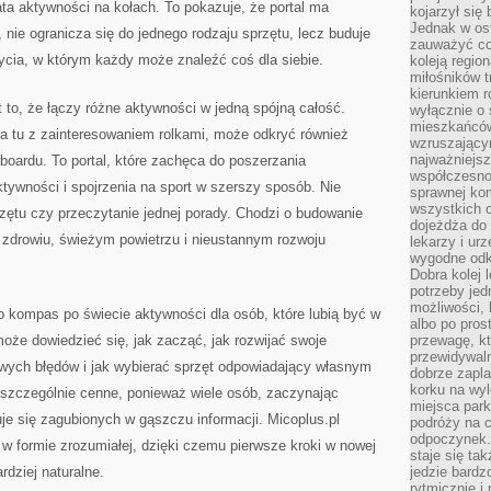
ta aktywności na kołach. To pokazuje, że portal ma
kojarzył się 
Jednak w ost
, nie ogranicza się do jednego rodzaju sprzętu, lecz buduje
zauważyć co
ycia, w którym każdy może znaleźć coś dla siebie.
koleją regio
miłośników t
kierunkiem r
to, że łączy różne aktywności w jedną spójną całość.
wyłącznie o
mieszkańcó
fia tu z zainteresowaniem rolkami, może odkryć również
wzruszający
najważniejsz
wboardu. To portal, które zachęca do poszerzania
współczesnoś
tywności i spojrzenia na sport w szerszy sposób. Nie
sprawnej kom
wszystkich 
zętu czy przeczytanie jednej porady. Chodzi o budowanie
dojeżdża do 
 zdrowiu, świeżym powietrzu i nieustannym rozwoju
lekarzy i ur
wygodne odk
Dobra kolej 
potrzeby jed
możliwości, 
 kompas po świecie aktywności dla osób, które lubią być w
albo po pros
może dowiedzieć się, jak zacząć, jak rozwijać swoje
przewagę, kt
przewidywaln
owych błędów i jak wybierać sprzęt odpowiadający własnym
dobrze zapl
korku na wy
 szczególnie cenne, ponieważ wiele osób, zaczynając
miejsca par
e się zagubionych w gąszczu informacji. Micoplus.pl
podróży na c
odpoczynek.
ą w formie zrozumiałej, dzięki czemu pierwsze kroki w nowej
staje się tak
ardziej naturalne.
jedzie bardz
rytmicznie i