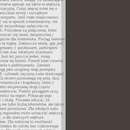
gionalna wpisuje się także w większą
izacyjną. Coraz więcej mówi się o
raniczaniu emisji i rozsądnym
ransportu. Jeśli małe miejscowości
ać się w sposób zrównoważony, nie
ać wszystkiego wyłącznie na
. Potrzebne są połączenia, które
ruszać się taniej, bezpieczniej i
yjaźnie dla środowiska. Pociąg świetnie
w tę logikę. Zwłaszcza wtedy, gdy jest
egrowany z autobusami, parkingami
d ride oraz lokalnymi ścieżkami
Jest też jeszcze jeden, mniej
miar tej historii. Powrót kolei zmienia
enia o podróżowaniu. Zamiast
ogę jako uciążliwy etap pomiędzy
 B, człowiek zaczyna znów dostrzegać
 Za oknem przesuwają się pola, lasy,
 miasteczka i krajobrazy, które z
lbo ekspresowej drogi często
iewidoczne. Podróż pociągiem uczy
ości na region. Pokazuje jego
 i skalę. Pozwala odczuć, że
 nie tylko liczbą kilometrów, ale także
em przestrzeni. Dla młodych ludzi
ej regionalna może oznaczać większą
, a dla starszych większe
two. Dla rodziców to możliwość
tolatka do szkoły bez codziennego