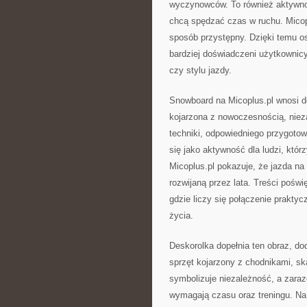
wyczynowców. To również aktywność
chcą spędzać czas w ruchu. Micop
sposób przystępny. Dzięki temu 
bardziej doświadczeni użytkownicy
czy stylu jazdy.
Snowboard na Micoplus.pl wnosi do
kojarzona z nowoczesnością, niez
techniki, odpowiedniego przygotow
się jako aktywność dla ludzi, któr
Micoplus.pl pokazuje, że jazda na
rozwijaną przez lata. Treści pośw
gdzie liczy się połączenie prakt
życia.
Deskorolka dopełnia ten obraz, dod
sprzęt kojarzony z chodnikami, sk
symbolizuje niezależność, a zaraz
wymagają czasu oraz treningu. Na 