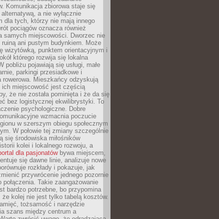
. Komunikacja zbiorowa staje się
 alternatywą, a nie wyłącznie
 dla tych, którzy nie mają innego
wrót pociągów oznacza również
la samych miejscowości. Dworzec nie
ż ruiną ani pustym budynkiem. Może
ę wizytówką, punktem orientacyjnym i
kół którego rozwija się lokalna
 pobliżu pojawiają się usługi, małe
arnie, parkingi przesiadkowe i
ra rowerowa. Mieszkańcy odzyskują
 ich miejscowość jest częścią
y, że nie została pominięta i że da się
eć bez logistycznej ekwilibrystyki. To
czenie psychologiczne. Dobre
komunikacyjne wzmacnia poczucie
egionu w szerszym obiegu społecznym
ym. W połowie tej zmiany szczególnie
ą się środowiska miłośników
istorii kolei i lokalnego rozwoju, a
portal dla pasjonatów
bywa miejscem,
ntuje się dawne linie, analizuje nowe
porównuje rozkłady i pokazuje, jak
mienić przywrócenie jednego pozornie
o połączenia. Takie zaangażowanie
st bardzo potrzebne, bo przypomina
że kolej nie jest tylko tabelą kosztów.
pamięć, tożsamość i narzędzie
a szans między centrum a
 Warto zwrócić uwagę, że odradzająca