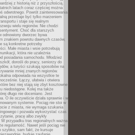
bardziej z historią niż z przyszłością.
atnich latach coraz częściej można
ś odwrotnego. Powrót zainteresowania
nalną przestaje być tylko marzeniem
ransportu i staje się realnym
ozwoju wielu regionów. Nie chodzi
 sentyment. Choć dla starszych
w odnowiony dworzec bywa
m znakiem powrotu dawnych czasów,
e są konkretne potrzeby
ci. Małe miasta i wsie potrzebują
unikacji, która nie uzależnia
od posiadania samochodu. Młodzież
szkół, dorośli do pracy, seniorzy do
zędów, a turyści szukają sposobów na
rywanie mniej znanych regionów.
lokalna odpowiada na wszystkie te
nocześnie. Łączy, ułatwia i otwiera
które bez niej stają się zbyt kosztowne
tu niedostępne. Kolej ma także
órej długo nie doceniano. Jest
a. O ile oczywiście działa sprawnie i w
anowanym systemie. Pociąg nie stoi w
locie z miasta, nie wymaga szukania
kingowego i pozwala wykorzystać czas
zytanie, pracę albo zwykły
 W przypadku tras regionalnych ważna
że regularność. Nawet jeśli pociąg nie
o szybko, sam fakt, że kursuje
 niezawodnie, buduje zaufanie