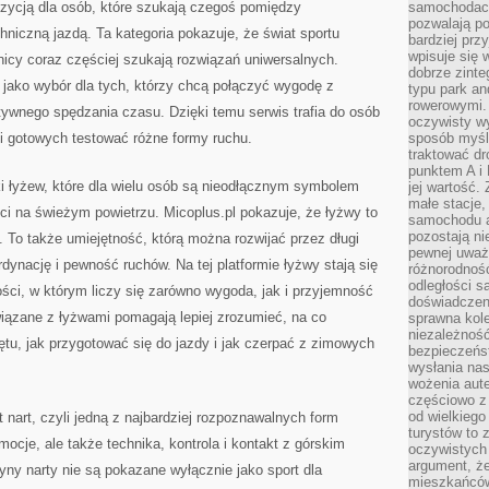
zycją dla osób, które szukają czegoś pomiędzy
samochodach
pozwalają po
hniczną jazdą. Ta kategoria pokazuje, że świat sportu
bardziej prz
wpisuje się 
wnicy coraz częściej szukają rozwiązań uniwersalnych.
dobrze zint
i jako wybór dla tych, którzy chcą połączyć wygodę z
typu park an
rowerowymi. 
tywnego spędzania czasu. Dzięki temu serwis trafia do osób
oczywisty wy
i gotowych testować różne formy ruchu.
sposób myśl
traktować dr
punktem A i
 łyżew, które dla wielu osób są nieodłącznym symbolem
jej wartość.
małe stacje,
ci na świeżym powietrzu. Micoplus.pl pokazuje, że łyżwy to
samochodu a
pozostają n
 To także umiejętność, którą można rozwijać przez długi
pewnej uważn
ynację i pewność ruchów. Na tej platformie łyżwy stają się
różnorodność
odległości są
ści, w którym liczy się zarówno wygoda, jak i przyjemność
doświadczeni
wiązane z łyżwami pomagają lepiej zrozumieć, na co
sprawna kol
niezależność
tu, jak przygotować się do jazdy i jak czerpać z zimowych
bezpieczeńs
wysłania nas
wożenia aute
częściowo z
od wielkiego 
 nart, czyli jedną z najbardziej rozpoznawalnych form
turystów to 
cje, ale także technika, kontrola i kontakt z górskim
oczywistych
argument, ż
yny narty nie są pokazane wyłącznie jako sport dla
mieszkańców