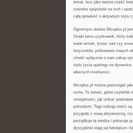
temat, lecz jako ważna część świa
szerokie spojrzenie na ruch i sport
całą opowieść o aktywnym stylu ż
Ogromnym atutem Micoplus.pl jest 
Dzięki temu użytkownik, który tra
świat wrotek, łyżew, nart czy sno
horyzontów, próbowania nowych ak
chodzi wyłącznie o sam zakup spr
stylu życia opartego na dynamice,
własnych możliwości.
Micoplus.pl można postrzegać jako
ruchu. To serwis, gdzie czytelnik 
umiejętności, jak unikać podstaw
potrzebom. Tego rodzaju treści są
przygodę z nową aktywnością, czuj
porządkuje tę wiedzę i pokazuje j
dyscyplinie stają się łatwiejsze i b