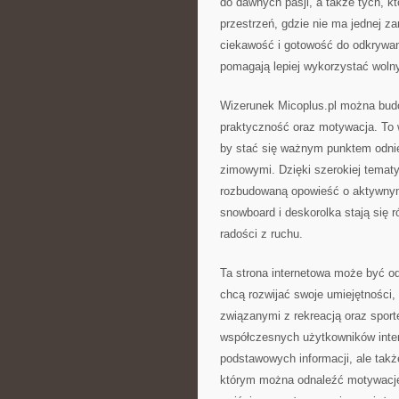
do dawnych pasji, a także tych, kt
przestrzeń, gdzie nie ma jednej za
ciekawość i gotowość do odkrywani
pomagają lepiej wykorzystać woln
Wizerunek Micoplus.pl można budo
praktyczność oraz motywacja. To w
by stać się ważnym punktem odnie
zimowymi. Dzięki szerokiej tematy
rozbudowaną opowieść o aktywnym st
snowboard i deskorolka stają się
radości z ruchu.
Ta strona internetowa może być od
chcą rozwijać swoje umiejętności, 
związanymi z rekreacją oraz sport
współczesnych użytkowników intern
podstawowych informacji, ale także
którym można odnaleźć motywację