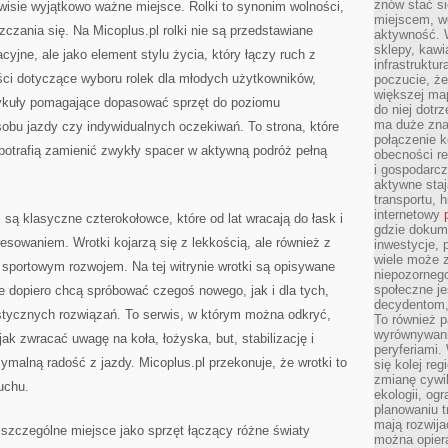
znów stać si
wisie wyjątkowo ważne miejsce. Rolki to synonim wolności,
miejscem, wo
czania się. Na Micoplus.pl rolki nie są przedstawiane
aktywność. W
sklepy, kawi
yjne, ale jako element stylu życia, który łączy ruch z
infrastruktu
ści dotyczące wyboru rolek dla młodych użytkowników,
poczucie, że
większej map
rtykuły pomagające dopasować sprzęt do poziomu
do niej dotrz
ma duże zna
obu jazdy czy indywidualnych oczekiwań. To strona, które
połączenie 
 potrafią zamienić zwykły spacer w aktywną podróż pełną
obecności r
i gospodarcz
aktywne staj
transportu, h
internetowy
są klasyczne czterokołowce, które od lat wracają do łask i
gdzie dokume
sowaniem. Wrotki kojarzą się z lekkością, ale również z
inwestycje, 
wiele może z
 sportowym rozwojem. Na tej witrynie wrotki są opisywane
niepozorneg
społeczne je
re dopiero chcą spróbować czegoś nowego, jak i dla tych,
decydentom, 
istycznych rozwiązań. To serwis, w którym można odkryć,
To również 
wyrównywani
 jak zwracać uwagę na koła, łożyska, but, stabilizację i
peryferiami.
ymalną radość z jazdy. Micoplus.pl przekonuje, że wrotki to
się kolej re
zmianę cywil
uchu.
ekologii, og
planowaniu t
mają rozwij
 szczególne miejsce jako sprzęt łączący różne światy
można opier