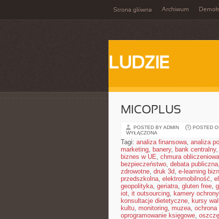
Archiwum
Demokr
Strona główna
LUDZIE
MICOPLUS
POSTED BY ADMIN
POSTED ON
WYŁĄCZONA
Tagi:
analiza finansowa
,
analiza po
marketing
,
banery
,
bank centralny
biznes w UE
,
chmura obliczeniow
bezpieczeństwo
,
debata publiczna
zdrowotne
,
druk 3d
,
e-learning bi
przedszkolna
,
elektromobilność
,
e
geopolityka
,
geriatra
,
gluten free
,
g
iot
,
it outsourcing
,
kamery ochrony
konsultacje dietetyczne
,
kursy wal
kultu
,
monitoring
,
muzea
,
ochrona
oprogramowanie księgowe
,
oszczę