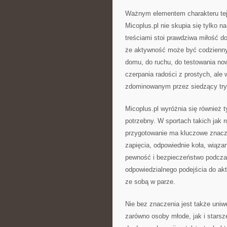
Ważnym elementem charakteru tej p
Micoplus.pl nie skupia się tylko 
treściami stoi prawdziwa miłość d
że aktywność może być codziennym
domu, do ruchu, do testowania no
czerpania radości z prostych, ale
zdominowanym przez siedzący tryb
Micoplus.pl wyróżnia się również 
potrzebny. W sportach takich jak r
przygotowanie ma kluczowe znacze
zapięcia, odpowiednie koła, wiąza
pewność i bezpieczeństwo podczas
odpowiedzialnego podejścia do ak
ze sobą w parze.
Nie bez znaczenia jest także uniw
zarówno osoby młode, jak i starsze