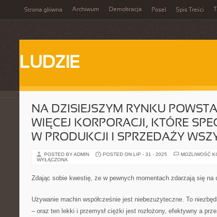
Archiwum
Demokracja
T
Strona główna
Poseł
Spis Treści
LUDZIE
NA DZISIEJSZYM RYNKU POWSTA
WIĘCEJ KORPORACJI, KTÓRE SPEC
W PRODUKCJI I SPRZEDAŻY WSZ
POSTED BY ADMIN
POSTED ON LIP - 31 - 2025
MOŻLIWOŚĆ 
WYŁĄCZONA
Zdając sobie kwestię, że w pewnych momentach zdarzają się na 
Używanie machin współcześnie jest niebezużyteczne. To niezbęd
– oraz ten lekki i przemysł ciężki jest rozłożony, efektywny a prz