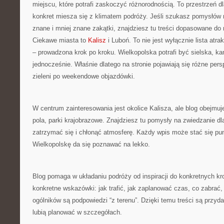
miejscu, które potrafi zaskoczyć różnorodnością. To przestrzeń d
konkret miesza się z klimatem podróży. Jeśli szukasz pomysłów
znane i mniej znane zakątki, znajdziesz tu treści dopasowane do
Ciekawe miasta to
Kalisz
i Luboń. To nie jest wyłącznie lista atrak
– prowadzona krok po kroku. Wielkopolska potrafi być sielska, k
jednocześnie. Właśnie dlatego na stronie pojawiają się różne pe
zieleni po weekendowe objazdówki.
W centrum zainteresowania jest okolice Kalisza, ale blog obejmuje
pola, parki krajobrazowe. Znajdziesz tu pomysły na zwiedzanie dl
zatrzymać się i chłonąć atmosferę. Każdy wpis może stać się p
Wielkopolskę da się poznawać na lekko.
Blog pomaga w układaniu podróży od inspiracji do konkretnych kro
konkretne wskazówki: jak trafić, jak zaplanować czas, co zabrać,
ogólników są podpowiedzi “z terenu”. Dzięki temu treści są przyd
lubią planować w szczegółach.