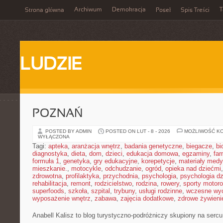
Archiwum
Demokracja
T
Strona główna
Poseł
Spis Treści
LUDZIE
POZNAŃ
POSTED BY ADMIN
POSTED ON LUT - 8 - 2026
MOŻLIWOŚĆ K
WYŁĄCZONA
Tagi:
apteka
,
aranżacja wnętrz
,
badania genetyczne
,
biegacze
,
bi
diagnostyka
,
dieta
,
dom
,
dzieci
,
edukacja domowa
,
egzaminy
,
far
formuła 1
,
genetyka
,
gry edukacyjne
,
korepetycje
,
materiały med
mieszkanie.
,
motocykle
,
odchudzanie
,
ogród
,
opieka nad dziećmi
zdrowotna
,
profilaktyka
,
przychodnia
,
psychologia
,
psychologia dz
rehabilitacja
,
remont
,
rodzicielstwo
,
rodzina
,
rowery
,
sporty motor
superfoods
,
szkoła
,
szpital
,
trybuny
,
usługi rodzinne
,
wczesne wy
wyposażenie wnętrz
,
zabawa
,
zajęcia dodatkowe
,
zdrowe żywieni
Anabell Kalisz to blog turystyczno-podróżniczy skupiony na sercu