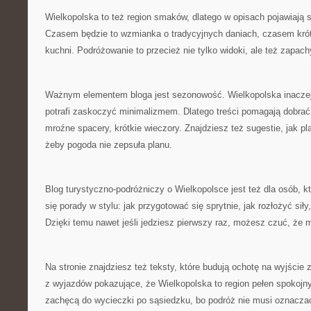
Wielkopolska to też region smaków, dlatego w opisach pojawiają s
Czasem będzie to wzmianka o tradycyjnych daniach, czasem krót
kuchni. Podróżowanie to przecież nie tylko widoki, ale też zapach
Ważnym elementem bloga jest sezonowość. Wielkopolska inaczej 
potrafi zaskoczyć minimalizmem. Dlatego treści pomagają dobrać
mroźne spacery, krótkie wieczory. Znajdziesz też sugestie, jak p
żeby pogoda nie zepsuła planu.
Blog turystyczno-podróżniczy o Wielkopolsce jest też dla osób, kt
się porady w stylu: jak przygotować się sprytnie, jak rozłożyć sił
Dzięki temu nawet jeśli jedziesz pierwszy raz, możesz czuć, że 
Na stronie znajdziesz też teksty, które budują ochotę na wyjście
z wyjazdów pokazujące, że Wielkopolska to region pełen spokoj
zachęcą do wycieczki po sąsiedzku, bo podróż nie musi oznaczać