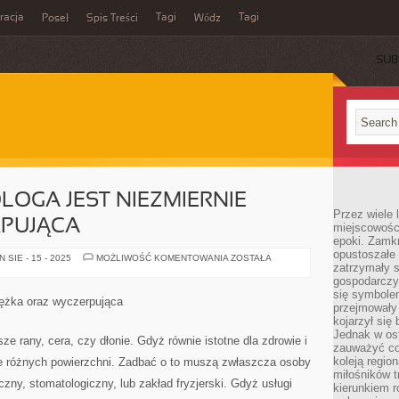
acja
Tagi
Tagi
Poseł
Spis Treści
Wódz
SUB
OGA JEST NIEZMIERNIE
Przez wiele 
RPUJĄCA
miejscowośc
epoki. Zamkn
opustoszałe 
PRACA
SIE - 15 - 2025
MOŻLIWOŚĆ KOMENTOWANIA
ZOSTAŁA
zatrzymały s
STOMATOLOGA
JEST
gospodarczy
NIEZMIERNIE
się symbole
CIĘŻKA
iężka oraz wyczerpująca
I
przejmowały 
WYCZERPUJĄCA
kojarzył się 
Jednak w ost
sze rany, cera, czy dłonie. Gdyż równie istotne dla zdrowie i
zauważyć co
koleją regio
ie różnych powierzchni. Zadbać o to muszą zwłaszcza osoby
miłośników t
ny, stomatologiczny, lub zakład fryzjerski. Gdyż usługi
kierunkiem r