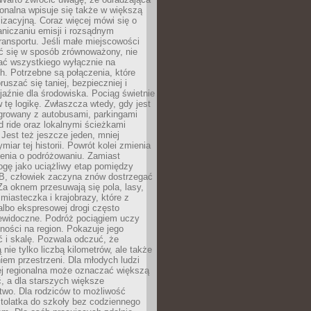
gionalna wpisuje się także w większą
izacyjną. Coraz więcej mówi się o
raniczaniu emisji i rozsądnym
ransportu. Jeśli małe miejscowości
ać się w sposób zrównoważony, nie
ać wszystkiego wyłącznie na
. Potrzebne są połączenia, które
ruszać się taniej, bezpieczniej i
yjaźnie dla środowiska. Pociąg świetnie
w tę logikę. Zwłaszcza wtedy, gdy jest
egrowany z autobusami, parkingami
d ride oraz lokalnymi ścieżkami
Jest też jeszcze jeden, mniej
miar tej historii. Powrót kolei zmienia
enia o podróżowaniu. Zamiast
ogę jako uciążliwy etap pomiędzy
 B, człowiek zaczyna znów dostrzegać
 Za oknem przesuwają się pola, lasy,
 miasteczka i krajobrazy, które z
lbo ekspresowej drogi często
iewidoczne. Podróż pociągiem uczy
ości na region. Pokazuje jego
 i skalę. Pozwala odczuć, że
 nie tylko liczbą kilometrów, ale także
em przestrzeni. Dla młodych ludzi
ej regionalna może oznaczać większą
, a dla starszych większe
two. Dla rodziców to możliwość
tolatka do szkoły bez codziennego