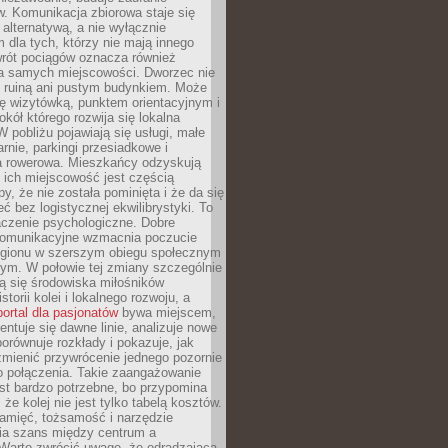
. Komunikacja zbiorowa staje się
 alternatywą, a nie wyłącznie
 dla tych, którzy nie mają innego
wrót pociągów oznacza również
la samych miejscowości. Dworzec nie
ż ruiną ani pustym budynkiem. Może
ę wizytówką, punktem orientacyjnym i
kół którego rozwija się lokalna
 pobliżu pojawiają się usługi, małe
arnie, parkingi przesiadkowe i
ra rowerowa. Mieszkańcy odzyskują
 ich miejscowość jest częścią
y, że nie została pominięta i że da się
eć bez logistycznej ekwilibrystyki. To
czenie psychologiczne. Dobre
komunikacyjne wzmacnia poczucie
egionu w szerszym obiegu społecznym
ym. W połowie tej zmiany szczególnie
ą się środowiska miłośników
istorii kolei i lokalnego rozwoju, a
portal dla pasjonatów
bywa miejscem,
ntuje się dawne linie, analizuje nowe
porównuje rozkłady i pokazuje, jak
mienić przywrócenie jednego pozornie
o połączenia. Takie zaangażowanie
st bardzo potrzebne, bo przypomina
że kolej nie jest tylko tabelą kosztów.
pamięć, tożsamość i narzędzie
a szans między centrum a
 Warto zwrócić uwagę, że odradzająca