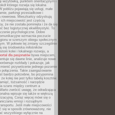
ę wizytówką, punktem orientacyjnym i
kół którego rozwija się lokalna
 pobliżu pojawiają się usługi, małe
arnie, parkingi przesiadkowe i
ra rowerowa. Mieszkańcy odzyskują
 ich miejscowość jest częścią
y, że nie została pominięta i że da się
eć bez logistycznej ekwilibrystyki. To
czenie psychologiczne. Dobre
komunikacyjne wzmacnia poczucie
egionu w szerszym obiegu społecznym
ym. W połowie tej zmiany szczególnie
ą się środowiska miłośników
istorii kolei i lokalnego rozwoju, a
portal dla pasjonatów
bywa miejscem,
ntuje się dawne linie, analizuje nowe
porównuje rozkłady i pokazuje, jak
mienić przywrócenie jednego pozornie
o połączenia. Takie zaangażowanie
st bardzo potrzebne, bo przypomina
że kolej nie jest tylko tabelą kosztów.
pamięć, tożsamość i narzędzie
a szans między centrum a
 Warto zwrócić uwagę, że odradzająca
gionalna wpisuje się także w większą
izacyjną. Coraz więcej mówi się o
raniczaniu emisji i rozsądnym
ransportu. Jeśli małe miejscowości
ać się w sposób zrównoważony, nie
ać wszystkiego wyłącznie na