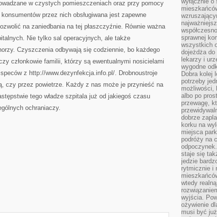
wyłącznie o
prowadzane w czystych pomieszczeniach oraz przy pomocy
mieszkańcó
ć konsumentów przez nich obsługiwana jest zapewne
wzruszający
najważniejsz
ozwolić na zaniedbania na tej płaszczyźnie. Równie ważna
współczesnoś
sprawnej kom
italnych. Nie tylko sal operacyjnych, ale także
wszystkich 
chorzy. Czyszczenia odbywają się codziennie, bo każdego
dojeżdża do 
lekarzy i ur
czy członkowie familii, którzy są ewentualnymi nosicielami
wygodne odk
j speców z http://www.dezynfekcja.info.pl/. Drobnoustroje
Dobra kolej 
potrzeby jed
ą, czy przez powietrze. Każdy z nas może je przynieść na
możliwości, 
albo po pros
stępstwie tego władze szpitala już od jakiegoś czasu
przewagę, kt
gólnych ochraniaczy.
przewidywaln
dobrze zapl
korku na wy
miejsca par
podróży na c
odpoczynek.
staje się tak
jedzie bardz
rytmicznie i
mieszkańców
wtedy realną
rozwiązaniem
wyjścia. Po
ożywienie d
musi być ju