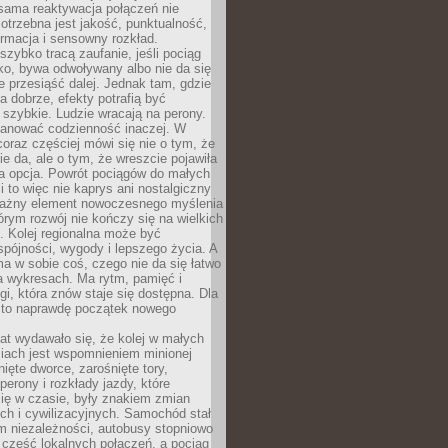
sama reaktywacja połączeń nie
otrzebna jest jakość, punktualność,
ormacja i sensowny rozkład.
zybko tracą zaufanie, jeśli pociąg
ko, bywa odwoływany albo nie da się
 przesiąść dalej. Jednak tam, gdzie
a dobrze, efekty potrafią być
szybkie. Ludzie wracają na perony.
lanować codzienność inaczej. W
raz częściej mówi się nie o tym, że
ie da, ale o tym, że wreszcie pojawiła
a opcja. Powrót pociągów do małych
 to więc nie kaprys ani nostalgiczny
ważny element nowoczesnego myślenia
tórym rozwój nie kończy się na wielkich
. Kolej regionalna może być
pójności, wygody i lepszego życia. A
ma w sobie coś, czego nie da się łatwo
a wykresach. Ma rytm, pamięć i
ogi, która znów staje się dostępna. Dla
c to naprawdę początek nowego
lat wydawało się, że kolej w małych
iach jest wspomnieniem minionej
ięte dworce, zarośnięte tory,
perony i rozkłady jazdy, które
ię w czasie, były znakiem zmian
ch i cywilizacyjnych. Samochód stał
m niezależności, autobusy stopniowo
część lokalnych połączeń, a pociąg