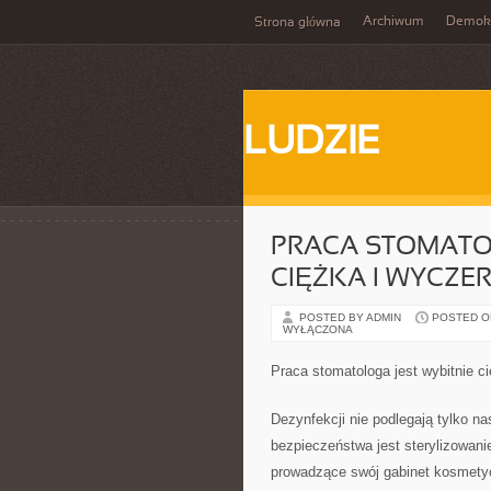
Archiwum
Demokr
Strona główna
LUDZIE
PRACA STOMATOL
CIĘŻKA I WYCZE
POSTED BY ADMIN
POSTED ON 
WYŁĄCZONA
Praca stomatologa jest wybitnie c
Dezynfekcji nie podlegają tylko na
bezpieczeństwa jest sterylizowan
prowadzące swój gabinet kosmetycz