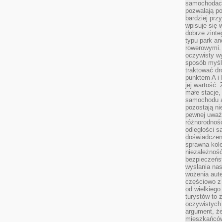
samochodach
pozwalają po
bardziej prz
wpisuje się 
dobrze zint
typu park an
rowerowymi. 
oczywisty wy
sposób myśl
traktować dr
punktem A i
jej wartość.
małe stacje,
samochodu a
pozostają n
pewnej uważn
różnorodność
odległości są
doświadczeni
sprawna kol
niezależność
bezpieczeńs
wysłania nas
wożenia aute
częściowo z
od wielkiego 
turystów to 
oczywistych
argument, ż
mieszkańców