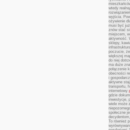
mieszkańców
wtedy realną
rozwiązaniem
wyjścia. Po
ożywienie d
musi być ju
znów stać si
miejscem, wo
aktywność. W
sklepy, kawi
infrastruktu
poczucie, że
większej map
do niej dotrz
ma duże zna
połączenie 
obecności r
i gospodarcz
aktywne staj
transportu, h
internetowy
gdzie dokume
inwestycje, 
wiele może z
niepozorneg
społeczne je
decydentom, 
To również 
wyrównywani
peryferiami.