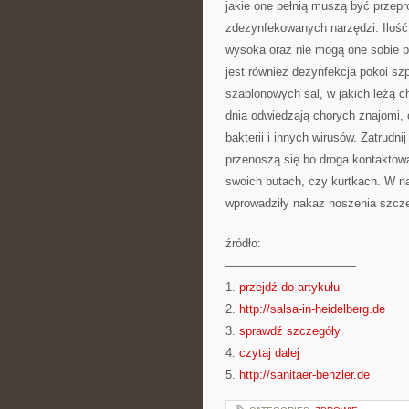
jakie one pełnią muszą być prze
zdezynfekowanych narzędzi. Iloś
wysoka oraz nie mogą one sobie p
jest również dezynfekcja pokoi szp
szablonowych sal, w jakich leżą 
dnia odwiedzają chorych znajomi, 
bakterii i innych wirusów. Zatrudni
przenoszą się bo droga kontaktow
swoich butach, czy kurtkach. W na
wprowadziły nakaz noszenia szcze
źródło:
———————————
1.
przejdź do artykułu
2.
http://salsa-in-heidelberg.de
3.
sprawdź szczegóły
4.
czytaj dalej
5.
http://sanitaer-benzler.de