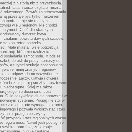
bardziej z historią niż z przyszłością.
atnich latach coraz częściej można
ś odwrotnego. Powrót zainteresowania
nalną przestaje być tylko marzeniem
ransportu i staje się realnym
ozwoju wielu regionów. Nie chodzi
 sentyment. Choć dla starszych
w odnowiony dworzec bywa
m znakiem powrotu dawnych czasów,
e są konkretne potrzeby
ci. Małe miasta i wsie potrzebują
unikacji, która nie uzależnia
od posiadania samochodu. Młodzież
szkół, dorośli do pracy, seniorzy do
zędów, a turyści szukają sposobów na
rywanie mniej znanych regionów.
lokalna odpowiada na wszystkie te
nocześnie. Łączy, ułatwia i otwiera
które bez niej stają się zbyt kosztowne
tu niedostępne. Kolej ma także
órej długo nie doceniano. Jest
a. O ile oczywiście działa sprawnie i w
anowanym systemie. Pociąg nie stoi w
locie z miasta, nie wymaga szukania
kingowego i pozwala wykorzystać czas
zytanie, pracę albo zwykły
 W przypadku tras regionalnych ważna
że regularność. Nawet jeśli pociąg nie
o szybko, sam fakt, że kursuje
 niezawodnie, buduje zaufanie