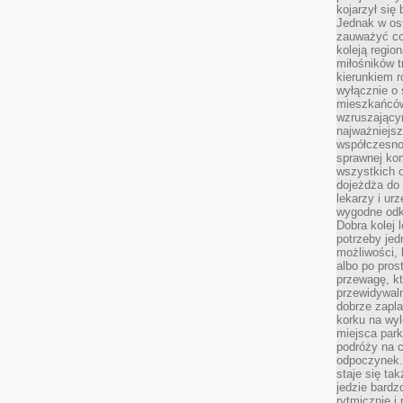
kojarzył się 
Jednak w ost
zauważyć co
koleją regio
miłośników t
kierunkiem r
wyłącznie o
mieszkańcó
wzruszający
najważniejsz
współczesnoś
sprawnej kom
wszystkich 
dojeżdża do 
lekarzy i ur
wygodne odk
Dobra kolej 
potrzeby jed
możliwości, 
albo po pros
przewagę, kt
przewidywaln
dobrze zapl
korku na wy
miejsca par
podróży na c
odpoczynek.
staje się tak
jedzie bardz
rytmicznie i