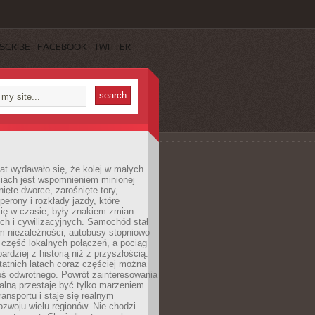
SCRIBE
FACEBOOK
TWITTER
lat wydawało się, że kolej w małych
iach jest wspomnieniem minionej
ięte dworce, zarośnięte tory,
perony i rozkłady jazdy, które
ię w czasie, były znakiem zmian
ch i cywilizacyjnych. Samochód stał
m niezależności, autobusy stopniowo
część lokalnych połączeń, a pociąg
bardziej z historią niż z przyszłością.
atnich latach coraz częściej można
ś odwrotnego. Powrót zainteresowania
nalną przestaje być tylko marzeniem
ransportu i staje się realnym
ozwoju wielu regionów. Nie chodzi