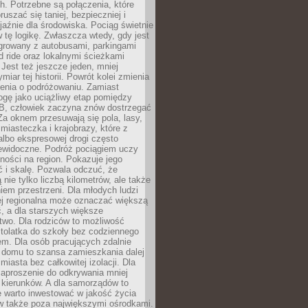
. Potrzebne są połączenia, które
ruszać się taniej, bezpieczniej i
yjaźnie dla środowiska. Pociąg świetnie
w tę logikę. Zwłaszcza wtedy, gdy jest
egrowany z autobusami, parkingami
d ride oraz lokalnymi ścieżkami
Jest też jeszcze jeden, mniej
miar tej historii. Powrót kolei zmienia
enia o podróżowaniu. Zamiast
ogę jako uciążliwy etap pomiędzy
 B, człowiek zaczyna znów dostrzegać
 Za oknem przesuwają się pola, lasy,
 miasteczka i krajobrazy, które z
lbo ekspresowej drogi często
iewidoczne. Podróż pociągiem uczy
ości na region. Pokazuje jego
 i skalę. Pozwala odczuć, że
 nie tylko liczbą kilometrów, ale także
em przestrzeni. Dla młodych ludzi
ej regionalna może oznaczać większą
, a dla starszych większe
two. Dla rodziców to możliwość
tolatka do szkoły bez codziennego
m. Dla osób pracujących zdalnie
 domu to szansa zamieszkania dalej
miasta bez całkowitej izolacji. Dla
zaproszenie do odkrywania mniej
 kierunków. A dla samorządów to
e warto inwestować w jakość życia
 także poza największymi ośrodkami.