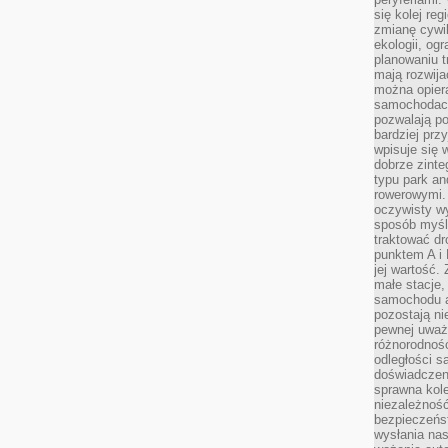
się kolej re
zmianę cywil
ekologii, og
planowaniu t
mają rozwij
można opier
samochodach
pozwalają po
bardziej prz
wpisuje się 
dobrze zint
typu park an
rowerowymi. 
oczywisty wy
sposób myśl
traktować dr
punktem A i
jej wartość.
małe stacje,
samochodu a
pozostają n
pewnej uważn
różnorodność
odległości są
doświadczeni
sprawna kol
niezależność
bezpieczeńs
wysłania nas