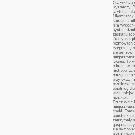
Oczywiście 
wystarczy. P
czytelna inf
Mieszkańcy s
kursuje rzad
nim wygodnie
system dział
zaskakująco 
Zaczynają p
rozmowach co
czegoś się n
się sensown
miejscowości
luksus. To 
o kraju, w k
metropoliach
narzędziem s
przy okazji 
przeliczyć n
obietnicę dr
wielu miejs
rozdziału.
Przez wiele 
miejscowośc
epoki. Zamkn
opustoszałe 
zatrzymały s
gospodarczy
się symbole
przejmowały 