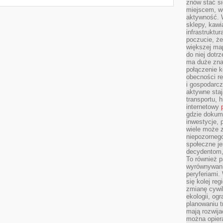
znów stać si
miejscem, wo
aktywność. W
sklepy, kawi
infrastruktu
poczucie, że
większej map
do niej dotrz
ma duże zna
połączenie 
obecności r
i gospodarcz
aktywne staj
transportu, h
internetowy
gdzie dokume
inwestycje, 
wiele może z
niepozorneg
społeczne je
decydentom, 
To również 
wyrównywani
peryferiami.
się kolej re
zmianę cywil
ekologii, og
planowaniu t
mają rozwij
można opier