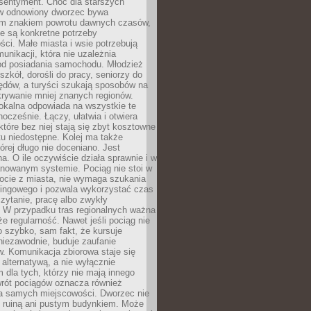
 sentyment. Choć dla starszych
w odnowiony dworzec bywa
m znakiem powrotu dawnych czasów,
e są konkretne potrzeby
ci. Małe miasta i wsie potrzebują
unikacji, która nie uzależnia
od posiadania samochodu. Młodzież
szkół, dorośli do pracy, seniorzy do
zędów, a turyści szukają sposobów na
rywanie mniej znanych regionów.
lokalna odpowiada na wszystkie te
nocześnie. Łączy, ułatwia i otwiera
które bez niej stają się zbyt kosztowne
tu niedostępne. Kolej ma także
órej długo nie doceniano. Jest
a. O ile oczywiście działa sprawnie i w
anowanym systemie. Pociąg nie stoi w
locie z miasta, nie wymaga szukania
kingowego i pozwala wykorzystać czas
zytanie, pracę albo zwykły
 W przypadku tras regionalnych ważna
że regularność. Nawet jeśli pociąg nie
o szybko, sam fakt, że kursuje
 niezawodnie, buduje zaufanie
. Komunikacja zbiorowa staje się
 alternatywą, a nie wyłącznie
 dla tych, którzy nie mają innego
wrót pociągów oznacza również
la samych miejscowości. Dworzec nie
ż ruiną ani pustym budynkiem. Może