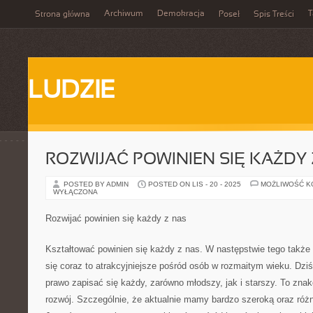
Archiwum
Demokracja
T
Strona główna
Poseł
Spis Treści
LUDZIE
ROZWIJAĆ POWINIEN SIĘ KAŻDY 
POSTED BY ADMIN
POSTED ON LIS - 20 - 2025
MOŻLIWOŚĆ 
WYŁĄCZONA
Rozwijać powinien się każdy z nas
Kształtować powinien się każdy z nas. W następstwie tego także 
się coraz to atrakcyjniejsze pośród osób w rozmaitym wieku. Dziś
prawo zapisać się każdy, zarówno młodszy, jak i starszy. To zna
rozwój. Szczególnie, że aktualnie mamy bardzo szeroką oraz róż