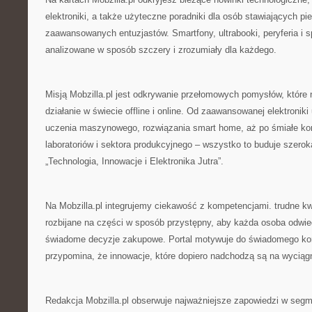
elektroniki, a także użyteczne poradniki dla osób stawiających pie
zaawansowanych entuzjastów. Smartfony, ultrabooki, peryferia i s
analizowane w sposób szczery i zrozumiały dla każdego.
Misją Mobzilla.pl jest odkrywanie przełomowych pomysłów, które
działanie w świecie offline i online. Od zaawansowanej elektronik
uczenia maszynowego, rozwiązania smart home, aż po śmiałe ko
laboratoriów i sektora produkcyjnego – wszystko to buduje szero
„Technologia, Innowacje i Elektronika Jutra”.
Na Mobzilla.pl integrujemy ciekawość z kompetencjami. trudne kw
rozbijane na części w sposób przystępny, aby każda osoba odwie
świadome decyzje zakupowe. Portal motywuje do świadomego korz
przypomina, że innowacje, które dopiero nadchodzą są na wyciągn
Redakcja Mobzilla.pl obserwuje najważniejsze zapowiedzi w segme