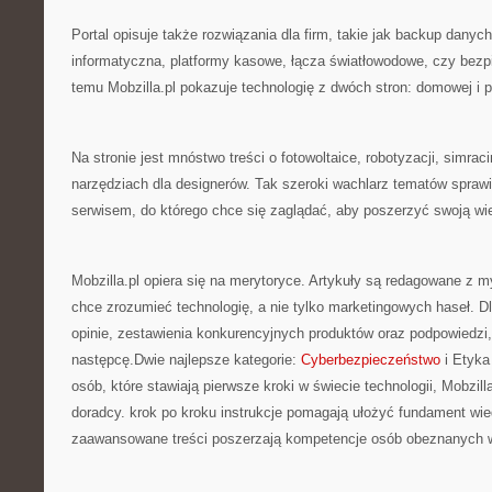
Portal opisuje także rozwiązania dla firm, takie jak backup danyc
informatyczna, platformy kasowe, łącza światłowodowe, czy bezpi
temu Mobzilla.pl pokazuje technologię z dwóch stron: domowej i p
Na stronie jest mnóstwo treści o fotowoltaice, robotyzacji, simrac
narzędziach dla designerów. Tak szeroki wachlarz tematów sprawia
serwisem, do którego chce się zaglądać, aby poszerzyć swoją wi
Mobzilla.pl opiera się na merytoryce. Artykuły są redagowane z m
chce zrozumieć technologię, a nie tylko marketingowych haseł. D
opinie, zestawienia konkurencyjnych produktów oraz podpowiedzi
następcę.Dwie najlepsze kategorie:
Cyberbezpieczeństwo
i Etyka 
osób, które stawiają pierwsze kroki w świecie technologii, Mobzilla
doradcy. krok po kroku instrukcje pomagają ułożyć fundament wie
zaawansowane treści poszerzają kompetencje osób obeznanych w