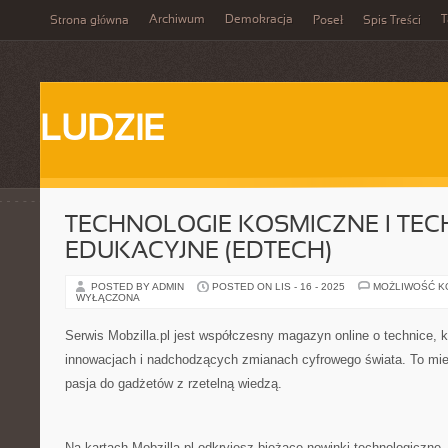
Archiwum
Demokracja
T
Strona główna
Poseł
Spis Treści
LUDZIE
TECHNOLOGIE KOSMICZNE I TE
EDUKACYJNE (EDTECH)
POSTED BY ADMIN
POSTED ON LIS - 16 - 2025
MOŻLIWOŚĆ 
WYŁĄCZONA
Serwis Mobzilla.pl jest współczesny magazyn online o technice, k
innowacjach i nadchodzących zmianach cyfrowego świata. To miej
pasja do gadżetów z rzetelną wiedzą.
Na kartach Mobzilla.pl odkryjesz bieżące nowinki technologiczn