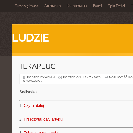
Archiwum
Demokracja
T
Strona główna
Poseł
Spis Treści
LUDZIE
TERAPEUCI
POSTED BY ADMIN
POSTED ON LIS - 7 - 2025
MOŻLIWOŚĆ K
WYŁĄCZONA
Stylistyka
1.
Czytaj dalej
2.
Przeczytaj cały artykuł
3.
Zobacz, o co chodzi