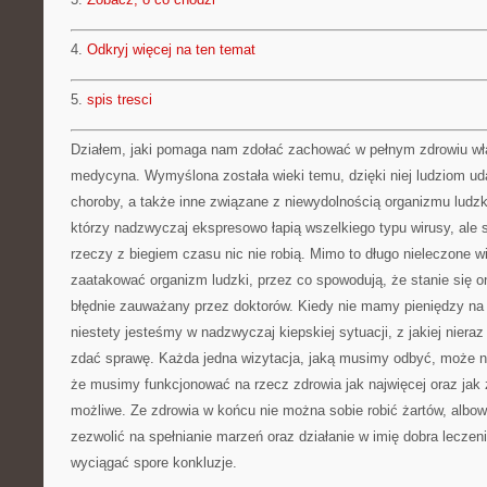
4.
Odkryj więcej na ten temat
5.
spis tresci
Działem, jaki pomaga nam zdołać zachować w pełnym zdrowiu włas
medycyna. Wymyślona została wieki temu, dzięki niej ludziom ud
choroby, a także inne związane z niewydolnością organizmu ludzk
którzy nadzwyczaj ekspresowo łapią wszelkiego typu wirusy, ale s
rzeczy z biegiem czasu nic nie robią. Mimo to długo nieleczone 
zaatakować organizm ludzki, przez co spowodują, że stanie się 
błędnie zauważany przez doktorów. Kiedy nie mamy pieniędzy na l
niestety jesteśmy w nadzwyczaj kiepskiej sytuacji, z jakiej niera
zdać sprawę. Każda jedna wizytacja, jaką musimy odbyć, może n
że musimy funkcjonować na rzecz zdrowia jak najwięcej oraz jak z 
możliwe. Ze zdrowia w końcu nie można sobie robić żartów, albo
zezwolić na spełnianie marzeń oraz działanie w imię dobra leczenia
wyciągać spore konkluzje.