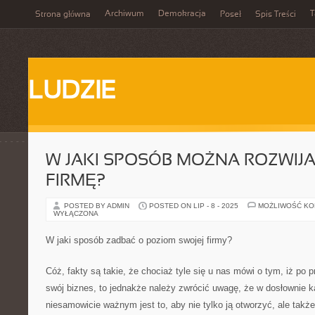
Archiwum
Demokracja
T
Strona główna
Poseł
Spis Treści
LUDZIE
W JAKI SPOSÓB MOŻNA ROZWIJ
FIRMĘ?
POSTED BY ADMIN
POSTED ON LIP - 8 - 2025
MOŻLIWOŚĆ K
WYŁĄCZONA
W jaki sposób zadbać o poziom swojej firmy?
Cóż, fakty są takie, że chociaż tyle się u nas mówi o tym, iż po p
swój biznes, to jednakże należy zwrócić uwagę, że w dosłownie
niesamowicie ważnym jest to, aby nie tylko ją otworzyć, ale takż