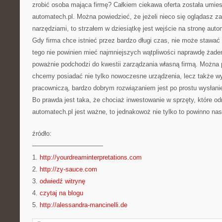
zrobić osoba mająca firmę? Całkiem ciekawa oferta została umie
automatech.pl. Można powiedzieć, że jeżeli nieco się oglądasz 
narzędziami, to strzałem w dziesiątkę jest wejście na stronę auto
Gdy firma chce istnieć przez bardzo długi czas, nie może stawać
tego nie powinien mieć najmniejszych wątpliwości naprawdę żaden
poważnie podchodzi do kwestii zarządzania własną firmą. Można p
chcemy posiadać nie tylko nowoczesne urządzenia, lecz także w
pracowniczą, bardzo dobrym rozwiązaniem jest po prostu wysłanie
Bo prawda jest taka, że chociaż inwestowanie w sprzęty, które 
automatech.pl jest ważne, to jednakowoż nie tylko to powinno na
źródło:
———————————
1.
http://yourdreaminterpretations.com
2.
http://zy-sauce.com
3.
odwiedź witrynę
4.
czytaj na blogu
5.
http://alessandra-mancinelli.de