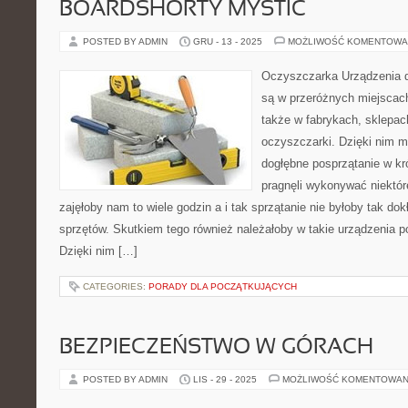
BOARDSHORTY MYSTIC
POSTED BY ADMIN
GRU - 13 - 2025
MOŻLIWOŚĆ KOMENTOWA
Oczyszczarka Urządzenia 
są w przeróżnych miejscach
także w fabrykach, sklepac
oczyszczarki. Dzięki nim mo
dogłębne posprzątanie w 
pragnęli wykonywać niektór
zajęłoby nam to wiele godzin a i tak sprzątanie nie byłoby tak dok
sprzętów. Skutkiem tego również należałoby w takie urządzenia p
Dzięki nim […]
CATEGORIES:
PORADY DLA POCZĄTKUJĄCYCH
BEZPIECZEŃSTWO W GÓRACH
POSTED BY ADMIN
LIS - 29 - 2025
MOŻLIWOŚĆ KOMENTOWAN