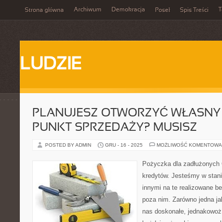
Archiwum
Demokracja
T
Strona główna
Poseł
Spis Treści
LUDZIE
PLANUJESZ OTWORZYĆ WŁASNY
PUNKT SPRZEDAŻY? MUSISZ
POSTED BY ADMIN
GRU - 16 - 2025
MOŻLIWOŚĆ KOMENTOWA
Pożyczka dla zadłużonych O
kredytów. Jesteśmy w stan
innymi na te realizowane be
poza nim. Zarówno jedna ja
nas doskonałe, jednakowo