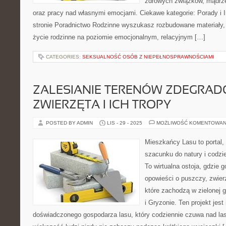
zdrowych związków, mądrze
oraz pracy nad własnymi emocjami. Ciekawe kategorie: Porady i 
stronie Poradnictwo Rodzinne wyszukasz rozbudowane materiały, k
życie rodzinne na poziomie emocjonalnym, relacyjnym […]
CATEGORIES:
SEKSUALNOŚĆ OSÓB Z NIEPEŁNOSPRAWNOŚCIAMI
ZALESIANIE TERENÓW ZDEGRAD
ZWIERZĘTA I ICH TROPY
POSTED BY ADMIN
LIS - 29 - 2025
MOŻLIWOŚĆ KOMENTOWAN
Mieszkańcy Lasu to portal, 
szacunku do natury i codzi
To wirtualna ostoja, gdzie
opowieści o puszczy, zwier
które zachodzą w zielonej g
i Gryzonie. Ten projekt je
doświadczonego gospodarza lasu, który codziennie czuwa nad las