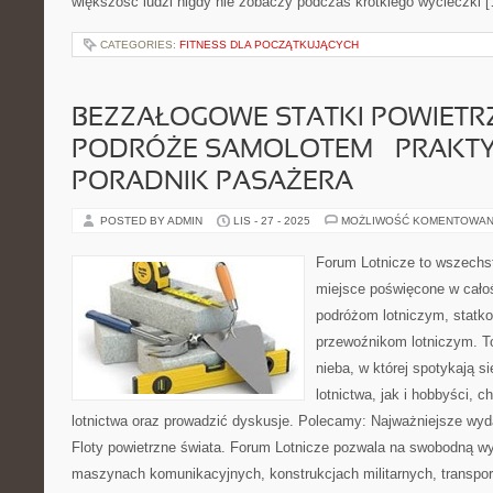
większość ludzi nigdy nie zobaczy podczas krótkiego wycieczki 
CATEGORIES:
FITNESS DLA POCZĄTKUJĄCYCH
BEZZAŁOGOWE STATKI POWIETRZ
PODRÓŻE SAMOLOTEM – PRAKT
PORADNIK PASAŻERA
POSTED BY ADMIN
LIS - 27 - 2025
MOŻLIWOŚĆ KOMENTOWAN
Forum Lotnicze to wszechs
miejsce poświęcone w całoś
podróżom lotniczym, statk
przewoźnikom lotniczym. To
nieba, w której spotykają s
lotnictwa, jak i hobbyści,
lotnictwa oraz prowadzić dyskusje. Polecamy: Najważniejsze wydarz
Floty powietrzne świata. Forum Lotnicze pozwala na swobodną wy
maszynach komunikacyjnych, konstrukcjach militarnych, transpor