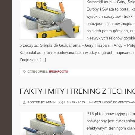
KarpackiLas.pl – Góry, Szl
Europy i Świata to portal, k
wysokich szczytów i trekkin
entuzjaści szlaków znajdą i
polskich pasm górskich, eu
niezwykłych rejonów górski
przeczytać Sierras de Guadarrama – Góry Hiszpanii i Andy – Pot
KarpackiLas.pl to rozbudowana baza wiedzy o górach, napisane z
Znajdziesz […]
CATEGORIES:
IRISHROOTS
FAKTY I MITY I TRENING Z TECH
POSTED BY ADMIN
LIS - 29 - 2025
MOŻLIWOŚĆ KOMENTOWAN
PT6.pl to innowacyjny porta
poświęcony jest ćwiczenio
efektywnym treningom dla w