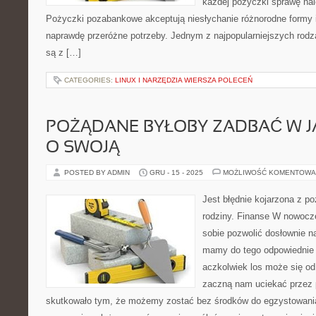
każdej pożyczki sprawę nal
Pożyczki pozabankowe akceptują niesłychanie różnorodne formy 
naprawdę przeróżne potrzeby. Jednym z najpopularniejszych rodz
są z […]
CATEGORIES:
LINUX I NARZĘDZIA WIERSZA POLECEŃ
POŻĄDANE BYŁOBY ZADBAĆ W J
O SWOJĄ
POSTED BY ADMIN
GRU - 15 - 2025
MOŻLIWOŚĆ KOMENTOWA
Jest błędnie kojarzona z p
rodziny. Finanse W nowoc
sobie pozwolić dosłownie na
mamy do tego odpowiednie 
aczkolwiek los może się od
zaczną nam uciekać przez 
skutkowało tym, że możemy zostać bez środków do egzystowani