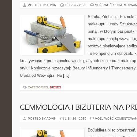
POSTED BY ADMIN
LIS - 26 - 2025
MOŻLIWOŚĆ KOMENTOWAN
Sztuka Zdobienia Paznokci 
make-upu i urody Sztuka-zd
portal, w którym pasjonatki 
make-upu znajdą wszystko,
tworzyć olśniewające styliz
To kompendium dla osób, k
kreatywność z profesjonalną wiedzą, aby ich dłonie oraz make-up
stylu. Koniecznie przeczytaj: Beauty Influencerzy i Trendsetterz
Uroda od Wewnątrz. Na […]
CATEGORIES:
BIZNES
GEMMOLOGIA I BIŻUTERIA NA PR
POSTED BY ADMIN
LIS - 26 - 2025
MOŻLIWOŚĆ KOMENTOWAN
DoJubilera.pl to przestrzeń