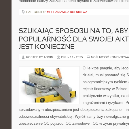
momencie należy zacząć na serio myśleć o zainwestowaniu pienięd
CATEGORIES:
MECHANIZACJA ROLNICTWA
SZUKAJĄC SPOSOBU NA TO, AB
POPULARNOŚĆ DLA SWOJEJ AKT
JEST KONIECZNE
POSTED BY ADMIN
GRU - 14 - 2025
MOŻLIWOŚĆ KOMENTOWA
O ile ktoś pragnie, aby jego
działał, musi postarać się 
najogromniejszym rynkiem 
rejestr finansowy w Polsce
praktycznie wszystko, na d
zagrożeniami i ryzykami. P
sprzedawanym ubezpieczeniem jest ubezpieczenia zakopane – in
odpowiedzialności obywatelskiej. Wyróżniamy trzy newralgiczne 
ubezpieczenie OC pojazdu, OC zawodowe i OC w życiu prywatny