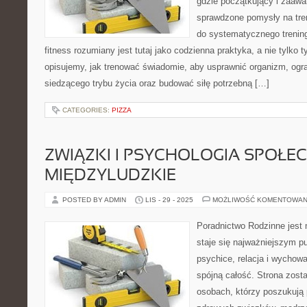
gdzie początkujący i zaaw
sprawdzone pomysły na tre
do systematycznego trening
fitness rozumiany jest tutaj jako codzienna praktyka, a nie tylko 
opisujemy, jak trenować świadomie, aby usprawnić organizm, ogr
siedzącego trybu życia oraz budować siłę potrzebną […]
CATEGORIES:
PIZZA
ZWIĄZKI I PSYCHOLOGIA SPOŁEC
MIĘDZYLUDZKIE
POSTED BY ADMIN
LIS - 29 - 2025
MOŻLIWOŚĆ KOMENTOWAN
Poradnictwo Rodzinne jest 
staje się najważniejszym p
psychice, relacja i wychowa
spójną całość. Strona zost
osobach, którzy poszukuj