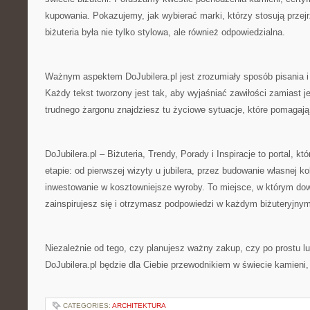
kupowania. Pokazujemy, jak wybierać marki, którzy stosują przej
biżuteria była nie tylko stylowa, ale również odpowiedzialna.
Ważnym aspektem DoJubilera.pl jest zrozumiały sposób pisania i 
Każdy tekst tworzony jest tak, aby wyjaśniać zawiłości zamiast 
trudnego żargonu znajdziesz tu życiowe sytuacje, które pomagaj
DoJubilera.pl – Biżuteria, Trendy, Porady i Inspiracje to portal, k
etapie: od pierwszej wizyty u jubilera, przez budowanie własnej k
inwestowanie w kosztowniejsze wyroby. To miejsce, w którym dow
zainspirujesz się i otrzymasz podpowiedzi w każdym biżuteryjny
Niezależnie od tego, czy planujesz ważny zakup, czy po prostu lu
DoJubilera.pl będzie dla Ciebie przewodnikiem w świecie kamieni, 
CATEGORIES:
ARCHITEKTURA