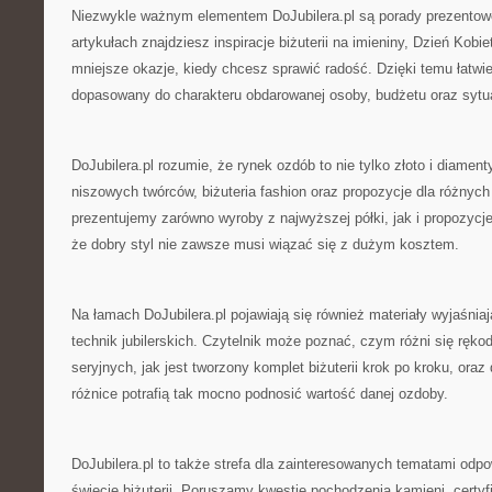
Niezwykle ważnym elementem DoJubilera.pl są porady prezento
artykułach znajdziesz inspiracje biżuterii na imieniny, Dzień Kobie
mniejsze okazje, kiedy chcesz sprawić radość. Dzięki temu łatwie
dopasowany do charakteru obdarowanej osoby, budżetu oraz sytua
DoJubilera.pl rozumie, że rynek ozdób to nie tylko złoto i diamenty
niszowych twórców, biżuteria fashion oraz propozycje dla różnych 
prezentujemy zarówno wyroby z najwyższej półki, jak i propozyc
że dobry styl nie zawsze musi wiązać się z dużym kosztem.
Na łamach DoJubilera.pl pojawiają się również materiały wyjaśni
technik jubilerskich. Czytelnik może poznać, czym różni się ręko
seryjnych, jak jest tworzony komplet biżuterii krok po kroku, ora
różnice potrafią tak mocno podnosić wartość danej ozdoby.
DoJubilera.pl to także strefa dla zainteresowanych tematami od
świecie biżuterii. Poruszamy kwestie pochodzenia kamieni, certy