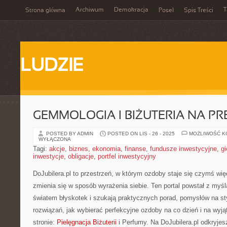
Archiwum
Demokracja
T
Strona główna
Poseł
Spis Treści
LUDZIE
GEMMOLOGIA I BIŻUTERIA NA PR
POSTED BY ADMIN
POSTED ON LIS - 26 - 2025
MOŻLIWOŚĆ 
WYŁĄCZONA
Tagi:
akcje
,
biznes
,
ekonomia
,
finanse
,
fundusze inwestycyjne
,
gi
inwestycje
,
obligacje
,
portfel inwestycyjny
DoJubilera.pl to przestrzeń, w którym ozdoby staje się czymś wię
zmienia się w sposób wyrażenia siebie. Ten portal powstał z myśl
światem błyskotek i szukają praktycznych porad, pomysłów na st
rozwiązań, jak wybierać perfekcyjne ozdoby na co dzień i na wyją
stronie:
Pielęgnacja Biżuterii
i Perfumy. Na DoJubilera.pl odkryjes