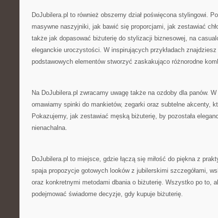
DoJubilera.pl to również obszerny dział poświęcona stylingowi. P
masywne naszyjniki, jak bawić się proporcjami, jak zestawiać chło
także jak dopasować biżuterię do stylizacji biznesowej, na casua
eleganckie uroczystości. W inspirujących przykładach znajdziesz 
podstawowych elementów stworzyć zaskakująco różnorodne komb
Na DoJubilera.pl zwracamy uwagę także na ozdoby dla panów. W
omawiamy spinki do mankietów, zegarki oraz subtelne akcenty, któ
Pokazujemy, jak zestawiać męską biżuterię, by pozostała eleganc
nienachalna.
DoJubilera.pl to miejsce, gdzie łączą się miłość do piękna z pra
spaja propozycje gotowych looków z jubilerskimi szczegółami, 
oraz konkretnymi metodami dbania o biżuterię. Wszystko po to, 
podejmować świadome decyzje, gdy kupuje biżuterię.