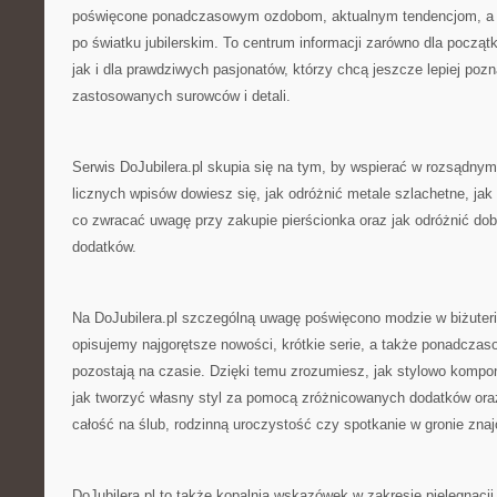
poświęcone ponadczasowym ozdobom, aktualnym tendencjom, a t
po światku jubilerskim. To centrum informacji zarówno dla początk
jak i dla prawdziwych pasjonatów, którzy chcą jeszcze lepiej po
zastosowanych surowców i detali.
Serwis DoJubilera.pl skupia się na tym, by wspierać w rozsądnym
licznych wpisów dowiesz się, jak odróżnić metale szlachetne, jak
co zwracać uwagę przy zakupie pierścionka oraz jak odróżnić dobr
dodatków.
Na DoJubilera.pl szczególną uwagę poświęcono modzie w biżuter
opisujemy najgorętsze nowości, krótkie serie, a także ponadczas
pozostają na czasie. Dzięki temu zrozumiesz, jak stylowo kompon
jak tworzyć własny styl za pomocą zróżnicowanych dodatków ora
całość na ślub, rodzinną uroczystość czy spotkanie w gronie zna
DoJubilera.pl to także kopalnia wskazówek w zakresie pielęgnacji