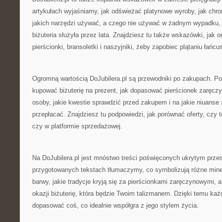
artykułach wyjaśniamy, jak odświeżać platynowe wyroby, jak chro
jakich narzędzi używać, a czego nie używać w żadnym wypadku, j
biżuteria służyła przez lata. Znajdziesz tu także wskazówki, jak 
pierścionki, bransoletki i naszyjniki, żeby zapobiec plątaniu łańc
Ogromną wartością DoJubilera.pl są przewodniki po zakupach. P
kupować biżuterię na prezent, jak dopasować pierścionek zaręcz
osoby, jakie kwestie sprawdzić przed zakupem i na jakie niuanse
przepłacać. Znajdziesz tu podpowiedzi, jak porównać oferty, czy 
czy w platformie sprzedażowej.
Na DoJubilera.pl jest mnóstwo treści poświęconych ukrytym przesł
przygotowanych tekstach tłumaczymy, co symbolizują różne minera
barwy, jakie tradycje kryją się za pierścionkami zaręczynowymi, 
okazji biżuterię, która będzie Twoim talizmanem. Dzięki temu ka
dopasować coś, co idealnie współgra z jego stylem życia.