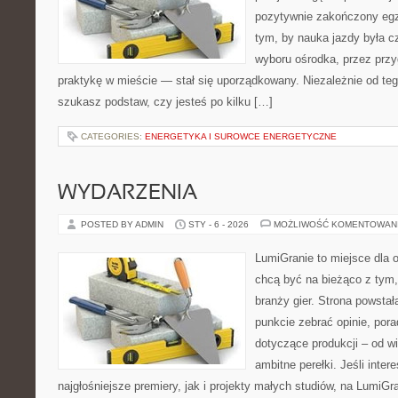
pozytywnie zakończony egz
tym, by nauka jazdy była c
wyboru ośrodka, przez przyg
praktykę w mieście — stał się uporządkowany. Niezależnie od teg
szukasz podstaw, czy jesteś po kilku […]
CATEGORIES:
ENERGETYKA I SUROWCE ENERGETYCZNE
WYDARZENIA
POSTED BY ADMIN
STY - 6 - 2026
MOŻLIWOŚĆ KOMENTOWAN
LumiGranie to miejsce dla o
chcą być na bieżąco z tym, 
branży gier. Strona powstał
punkcie zebrać opinie, pora
dotyczące produkcji – od wi
ambitne perełki. Jeśli inter
najgłośniejsze premiery, jak i projekty małych studiów, na LumiGra