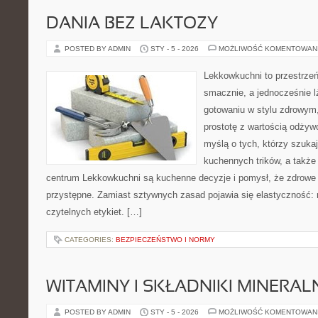
DANIA BEZ LAKTOZY
POSTED BY ADMIN
STY - 5 - 2026
MOŻLIWOŚĆ KOMENTOWAN
Lekkowkuchni to przestrzeń
smacznie, a jednocześnie lż
gotowaniu w stylu zdrowym,
prostotę z wartością odżyw
myślą o tych, którzy szukaj
kuchennych trików, a także 
centrum Lekkowkuchni są kuchenne decyzje i pomysł, że zdrowe
przystępne. Zamiast sztywnych zasad pojawia się elastyczność: 
czytelnych etykiet. […]
CATEGORIES:
BEZPIECZEŃSTWO I NORMY
WITAMINY I SKŁADNIKI MINERAL
POSTED BY ADMIN
STY - 5 - 2026
MOŻLIWOŚĆ KOMENTOWAN