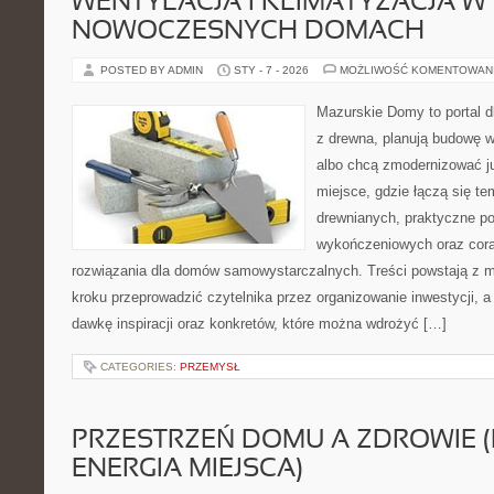
WENTYLACJA I KLIMATYZACJA W
NOWOCZESNYCH DOMACH
POSTED BY ADMIN
STY - 7 - 2026
MOŻLIWOŚĆ KOMENTOWAN
Mazurskie Domy to portal d
z drewna, planują budowę w
albo chcą zmodernizować już
miejsce, gdzie łączą się te
drewnianych, praktyczne po
wykończeniowych oraz cora
rozwiązania dla domów samowystarczalnych. Treści powstają z m
kroku przeprowadzić czytelnika przez organizowanie inwestycji, a
dawkę inspiracji oraz konkretów, które można wdrożyć […]
CATEGORIES:
PRZEMYSŁ
PRZESTRZEŃ DOMU A ZDROWIE (
ENERGIA MIEJSCA)