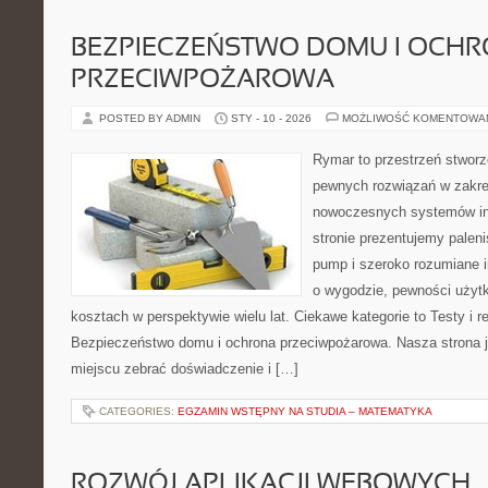
BEZPIECZEŃSTWO DOMU I OCH
PRZECIWPOŻAROWA
POSTED BY ADMIN
STY - 10 - 2026
MOŻLIWOŚĆ KOMENTOWA
Rymar to przestrzeń stworz
pewnych rozwiązań w zakre
nowoczesnych systemów in
stronie prezentujemy paleni
pump i szeroko rozumiane i
o wygodzie, pewności użytk
kosztach w perspektywie wielu lat. Ciekawe kategorie to Testy i r
Bezpieczeństwo domu i ochrona przeciwpożarowa. Nasza strona j
miejscu zebrać doświadczenie i […]
CATEGORIES:
EGZAMIN WSTĘPNY NA STUDIA – MATEMATYKA
ROZWÓJ APLIKACJI WEBOWYCH