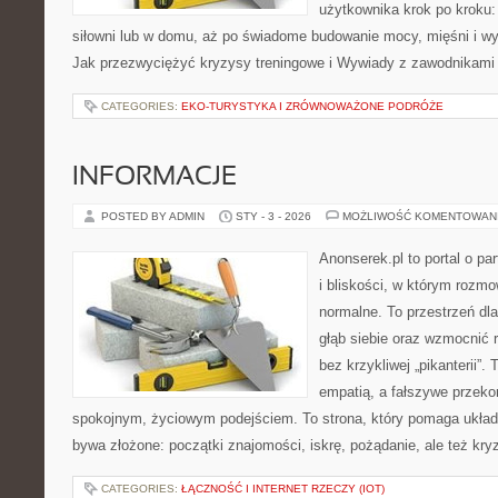
użytkownika krok po kroku:
siłowni lub w domu, aż po świadome budowanie mocy, mięśni i wy
Jak przezwyciężyć kryzysy treningowe i Wywiady z zawodnikami
CATEGORIES:
EKO-TURYSTYKA I ZRÓWNOWAŻONE PODRÓŻE
INFORMACJE
POSTED BY ADMIN
STY - 3 - 2026
MOŻLIWOŚĆ KOMENTOWAN
Anonserek.pl to portal o pa
i bliskości, w którym rozm
normalne. To przestrzeń dl
głąb siebie oraz wzmocnić r
bez krzykliwej „pikanterii”.
empatią, a fałszywe przeko
spokojnym, życiowym podejściem. To strona, który pomaga układ
bywa złożone: początki znajomości, iskrę, pożądanie, ale też kryz
CATEGORIES:
ŁĄCZNOŚĆ I INTERNET RZECZY (IOT)