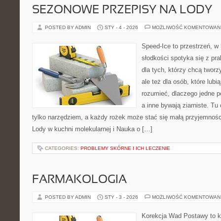
SEZONOWE PRZEPISY NA LODY
POSTED BY ADMIN
STY - 4 - 2026
MOŻLIWOŚĆ KOMENTOWAN
Speed-Ice to przestrzeń, w
słodkości spotyka się z pr
dla tych, którzy chcą twor
ale też dla osób, które lub
rozumieć, dlaczego jedne p
a inne bywają ziarniste. Tu
tylko narzędziem, a każdy rożek może stać się małą przyjemnośc
Lody w kuchni molekularnej i Nauka o […]
CATEGORIES:
PROBLEMY SKÓRNE I ICH LECZENIE
FARMAKOLOGIA
POSTED BY ADMIN
STY - 3 - 2026
MOŻLIWOŚĆ KOMENTOWAN
Korekcja Wad Postawy to ko