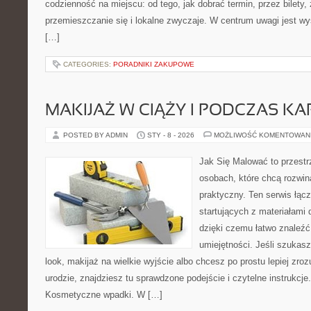
codzienność na miejscu: od tego, jak dobrać termin, przez bilety
przemieszczanie się i lokalne zwyczaje. W centrum uwagi jest wy
[…]
CATEGORIES:
PORADNIKI ZAKUPOWE
MAKIJAŻ W CIĄŻY I PODCZAS KA
POSTED BY ADMIN
STY - 8 - 2026
MOŻLIWOŚĆ KOMENTOWAN
Jak Się Malować to przestr
osobach, które chcą rozwi
praktyczny. Ten serwis łąc
startujących z materiałami
dzięki czemu łatwo znaleźć
umiejętności. Jeśli szuka
look, makijaż na wielkie wyjście albo chcesz po prostu lepiej zroz
urodzie, znajdziesz tu sprawdzone podejście i czytelne instrukcj
Kosmetyczne wpadki. W […]