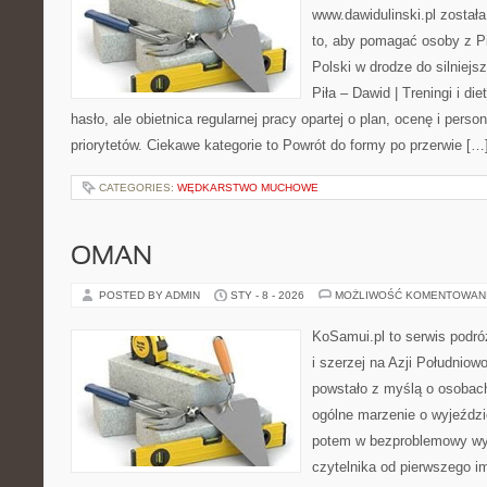
www.dawidulinski.pl został
to, aby pomagać osoby z Pił
Polski w drodze do silniejs
Piła – Dawid | Treningi i die
hasło, ale obietnica regularnej pracy opartej o plan, ocenę i perso
priorytetów. Ciekawe kategorie to Powrót do formy po przerwie […
CATEGORIES:
WĘDKARSTWO MUCHOWE
OMAN
POSTED BY ADMIN
STY - 8 - 2026
MOŻLIWOŚĆ KOMENTOWAN
KoSamui.pl to serwis podróż
i szerzej na Azji Południow
powstało z myślą o osobach
ogólne marzenie o wyjeźdz
potem w bezproblemowy wyj
czytelnika od pierwszego i