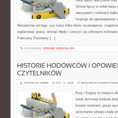
swój ogród, warzywnik oraz
Strona łączy w sobie bazę 
warzywach i roślinach balk
inspiruje do wprowadzania z
Niezależnie od tego, czy masz kilka donic na parapecie, znajdzies
zaplanować pracę, ominąć błędy i cieszyć się zdrowymi roślinami
Polecamy Przetwory […]
CATEGORIES:
ZDROWIE KRĘGOSŁUPA
HISTORIE HODOWCÓW I OPOWIE
CZYTELNIKÓW
POSTED BY ADMIN
STY - 5 - 2026
MOŻLIWOŚĆ KOMENTOWAN
Kury i Koguty to miejsce d
świat domowej hodowli drob
kurami nioskami, przez wyc
utrzymanie silnego stada pr