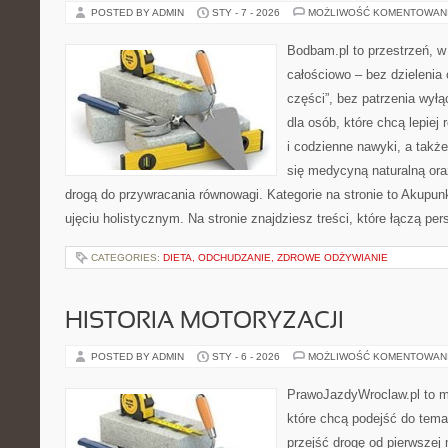
POSTED BY ADMIN
STY - 7 - 2026
MOŻLIWOŚĆ KOMENTOWAN
Bodbam.pl to przestrzeń, w 
całościowo – bez dzielenia 
części”, bez patrzenia wyłą
dla osób, które chcą lepiej
i codzienne nawyki, a także 
się medycyną naturalną or
drogą do przywracania równowagi. Kategorie na stronie to Akupun
ujęciu holistycznym. Na stronie znajdziesz treści, które łączą pe
CATEGORIES:
DIETA, ODCHUDZANIE, ZDROWE ODŻYWIANIE
HISTORIA MOTORYZACJI
POSTED BY ADMIN
STY - 6 - 2026
MOŻLIWOŚĆ KOMENTOWAN
PrawoJazdyWroclaw.pl to m
które chcą podejść do tema
przejść drogę od pierwszej 