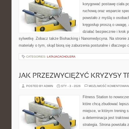
korygować postawę ciała po
ruchową oraz wsparcie spec
powstało z myślą o osobach,
kręgosłup proszą o uwagę, 
działać bezpiecznie i krok
sylwetkę. Zobacz także Biohacking i Nanomedycyna. Na stronie 
materiały o tym, skąd biorą się zaburzenia posturalne i dlaczego 
CATEGORIES:
LATAJACACHOLERA
JAK PRZEZWYCIĘŻYĆ KRYZYSY 
POSTED BY ADMIN
STY - 3 - 2026
MOŻLIWOŚĆ KOMENTOWAN
Fitness Station to nowocze
które chcą zbudować lepsz
miejsce, w którym trening s
a determinacja jest trakto
strategia. Strona powstała 