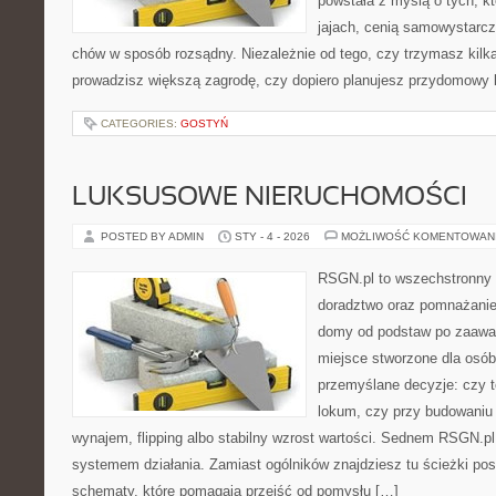
powstała z myślą o tych, k
jajach, cenią samowystarcz
chów w sposób rozsądny. Niezależnie od tego, czy trzymasz kilk
prowadzisz większą zagrodę, czy dopiero planujesz przydomowy k
CATEGORIES:
GOSTYŃ
LUKSUSOWE NIERUCHOMOŚCI
POSTED BY ADMIN
STY - 4 - 2026
MOŻLIWOŚĆ KOMENTOWAN
RSGN.pl to wszechstronny s
doradztwo oraz pomnażanie
domy od podstaw po zaawan
miejsce stworzone dla osó
przemyślane decyzje: czy t
lokum, czy przy budowaniu p
wynajem, flipping albo stabilny wzrost wartości. Sednem RSGN.pl
systemem działania. Zamiast ogólników znajdziesz tu ścieżki pos
schematy, które pomagają przejść od pomysłu […]