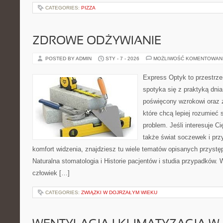
CATEGORIES:
PIZZA
ZDROWE ODŻYWIANIE
POSTED BY ADMIN
STY - 7 - 2026
MOŻLIWOŚĆ KOMENTOWAN
Express Optyk to przestrze
spotyka się z praktyką dni
poświęcony wzrokowi oraz z
które chcą lepiej rozumieć 
problem. Jeśli interesuje Ci
także świat soczewek i prz
komfort widzenia, znajdziesz tu wiele tematów opisanych przystęp
Naturalna stomatologia i Historie pacjentów i studia przypadków. W
człowiek […]
CATEGORIES:
ZWIĄZKI W DOJRZAŁYM WIEKU