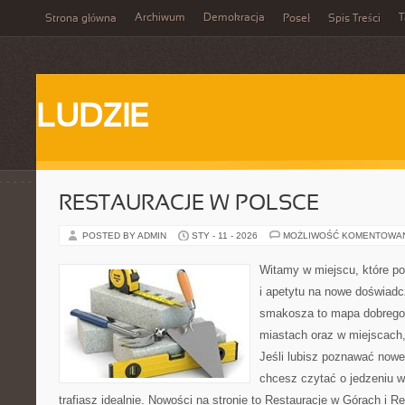
Archiwum
Demokracja
T
Strona główna
Poseł
Spis Treści
LUDZIE
RESTAURACJE W POLSCE
POSTED BY ADMIN
STY - 11 - 2026
MOŻLIWOŚĆ KOMENTOWA
Witamy w miejscu, które po
i apetytu na nowe doświadc
smakosza to mapa dobrego
miastach oraz w miejscach,
Jeśli lubisz poznawać nowe
chcesz czytać o jedzeniu w
trafiasz idealnie. Nowości na stronie to Restauracje w Górach i R