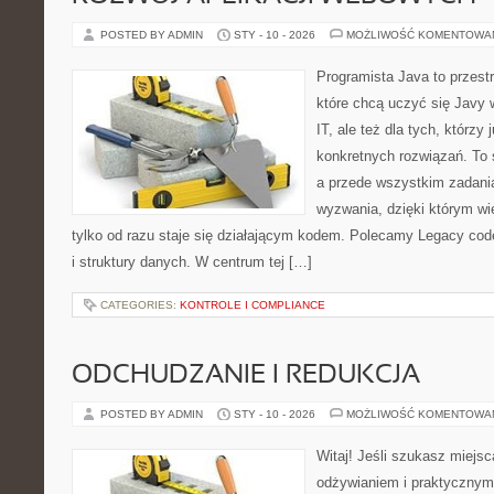
POSTED BY ADMIN
STY - 10 - 2026
MOŻLIWOŚĆ KOMENTOWA
Programista Java to przest
które chcą uczyć się Javy 
IT, ale też dla tych, którzy 
konkretnych rozwiązań. To s
a przede wszystkim zadani
wyzwania, dzięki którym wie
tylko od razu staje się działającym kodem. Polecamy Legacy code 
i struktury danych. W centrum tej […]
CATEGORIES:
KONTROLE I COMPLIANCE
ODCHUDZANIE I REDUKCJA
POSTED BY ADMIN
STY - 10 - 2026
MOŻLIWOŚĆ KOMENTOWA
Witaj! Jeśli szukasz miejsc
odżywianiem i praktycznym