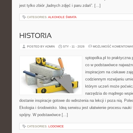
jest tylko zbiór „ładnych zdjęć i paru zdań”. […]
CATEGORIES:
ALKOHOLE ŚWIATA
HISTORIA
POSTED BY ADMIN
STY - 11 - 2026
MOŻLIWOŚĆ KOMENTOWA
sptopolka.pl to praktyczna
co w podstawówce najważni
inspiracjom na ciekawe zaj
codziennym rozwijaniu umie
którym uczeń może poćwicz
narzędzia do mądrego wspi
dostanie inspiracje gotowe do wdrożenia na lekcji i poza nią. P
Ekologia i środowisko. Ideą serwisu jest ułatwienie procesu nauki 
spójny. W podstawówce […]
CATEGORIES:
LODOWCE