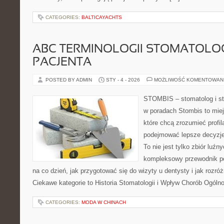
CATEGORIES:
BALTICAYACHTS
ABC TERMINOLOGII STOMATOLO
PACJENTA
POSTED BY ADMIN
STY - 4 - 2026
MOŻLIWOŚĆ KOMENTOWAN
STOMBIS – stomatolog i st
w poradach Stombis to miej
które chcą zrozumieć profil
podejmować lepsze decyzje
To nie jest tylko zbiór luź
kompleksowy przewodnik po
na co dzień, jak przygotować się do wizyty u dentysty i jak rozróż
Ciekawe kategorie to Historia Stomatologii i Wpływ Chorób Ogóln
CATEGORIES:
MODA W CHINACH