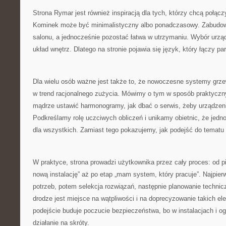
Strona Rymar jest również inspiracją dla tych, którzy chcą połą
Kominek może być minimalistyczny albo ponadczasowy. Zabudowa 
salonu, a jednocześnie pozostać łatwa w utrzymaniu. Wybór urządz
układ wnętrz. Dlatego na stronie pojawia się język, który łączy p
Dla wielu osób ważne jest także to, że nowoczesne systemy grzew
w trend racjonalnego zużycia. Mówimy o tym w sposób praktyczny:
mądrze ustawić harmonogramy, jak dbać o serwis, żeby urządzeni
Podkreślamy rolę uczciwych obliczeń i unikamy obietnic, że jedno
dla wszystkich. Zamiast tego pokazujemy, jak podejść do tematu
W praktyce, strona prowadzi użytkownika przez cały proces: od p
nową instalację” aż po etap „mam system, który pracuje”. Najpier
potrzeb, potem selekcja rozwiązań, następnie planowanie techni
drodze jest miejsce na wątpliwości i na doprecyzowanie takich el
podejście buduje poczucie bezpieczeństwa, bo w instalacjach i og
działanie na skróty.