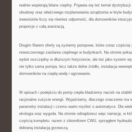
realnie wspierają bilans cieplny. Pojawia się też temat dystrybucj
obudowy oraz właściwego rozplanowania urządzenia w bryle budyn
inwestorów liczy się również odporność, dla domowników intuicyjn
proporcje z całą aranżacją.
Drugim filarem oferty są systemy pompowe, które coraz częściej 
nowoczesnego zasilania cieplnego w budynkach. Na stronie pokaz
wybór oszczędny w dłuższym horyzoncie, ale też jako system wy
nie tylko sama pompa, lecz także dolne źródło, instalacja wewnęt
domowników na ciepłą wodę i ogrzewanie.
W opisach i podejściu do pomp ciepła kładziemy nacisk na stabil
racjonalne zużycie energii. Wyjaśniamy, dlaczego znaczenie ma 
parametry instalacji i czemu warto myśleć o automatyce. Dla wielu
ekologia oraz wygoda. Na stronie odnajdziesz więc narrację, w któ
częścią kompletu: razem z zbiornikiem CWU, sprzęgłem hydrauli
dobraną instalacją grzewczą.