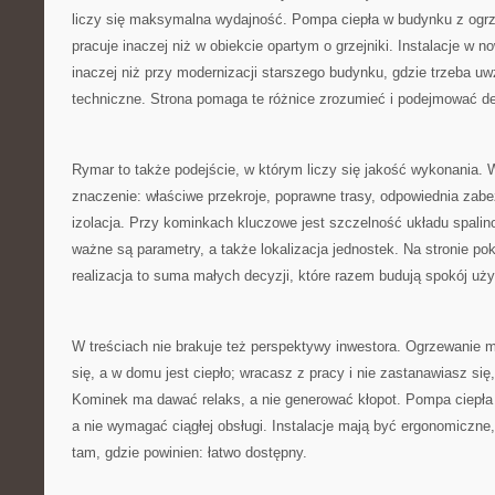
liczy się maksymalna wydajność. Pompa ciepła w budynku z og
pracuje inaczej niż w obiekcie opartym o grzejniki. Instalacje w no
inaczej niż przy modernizacji starszego budynku, gdzie trzeba uw
techniczne. Strona pomaga te różnice zrozumieć i podejmować d
Rymar to także podejście, w którym liczy się jakość wykonania. W
znaczenie: właściwe przekroje, poprawne trasy, odpowiednia zabe
izolacja. Przy kominkach kluczowe jest szczelność układu spali
ważne są parametry, a także lokalizacja jednostek. Na stronie po
realizacja to suma małych decyzji, które razem budują spokój uż
W treściach nie brakuje też perspektywy inwestora. Ogrzewanie m
się, a w domu jest ciepło; wracasz z pracy i nie zastanawiasz się,
Kominek ma dawać relaks, a nie generować kłopot. Pompa ciepła
a nie wymagać ciągłej obsługi. Instalacje mają być ergonomiczne
tam, gdzie powinien: łatwo dostępny.