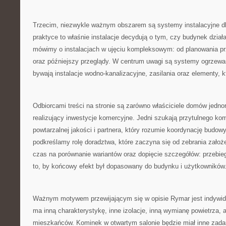
Trzecim, niezwykle ważnym obszarem są systemy instalacyjne d
praktyce to właśnie instalacje decydują o tym, czy budynek działa
mówimy o instalacjach w ujęciu kompleksowym: od planowania pr
oraz późniejszy przeglądy. W centrum uwagi są systemy ogrzewani
bywają instalacje wodno-kanalizacyjne, zasilania oraz elementy,
Odbiorcami treści na stronie są zarówno właściciele domów jednor
realizujący inwestycje komercyjne. Jedni szukają przytulnego ko
powtarzalnej jakości i partnera, który rozumie koordynację budowy
podkreślamy rolę doradztwa, które zaczyna się od zebrania założ
czas na porównanie wariantów oraz dopięcie szczegółów: przebieg
to, by końcowy efekt był dopasowany do budynku i użytkowników
Ważnym motywem przewijającym się w opisie Rymar jest indywid
ma inną charakterystykę, inne izolacje, inną wymianę powietrza, a
mieszkańców. Kominek w otwartym salonie będzie miał inne zada