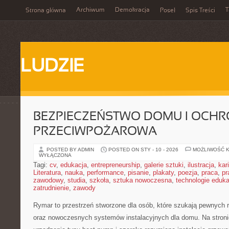
Archiwum
Demokracja
T
Strona główna
Poseł
Spis Treści
LUDZIE
BEZPIECZEŃSTWO DOMU I OCH
PRZECIWPOŻAROWA
POSTED BY ADMIN
POSTED ON STY - 10 - 2026
MOŻLIWOŚĆ 
WYŁĄCZONA
Tagi:
cv
,
edukacja
,
entrepreneurship
,
galerie sztuki
,
ilustracja
,
kar
Literatura
,
nauka
,
performance
,
pisanie
,
plakaty
,
poezja
,
praca
,
pr
zawodowy
,
studia
,
szkoła
,
sztuka nowoczesna
,
technologie eduk
zatrudnienie
,
zawody
Rymar to przestrzeń stworzone dla osób, które szukają pewnych 
oraz nowoczesnych systemów instalacyjnych dla domu. Na stroni