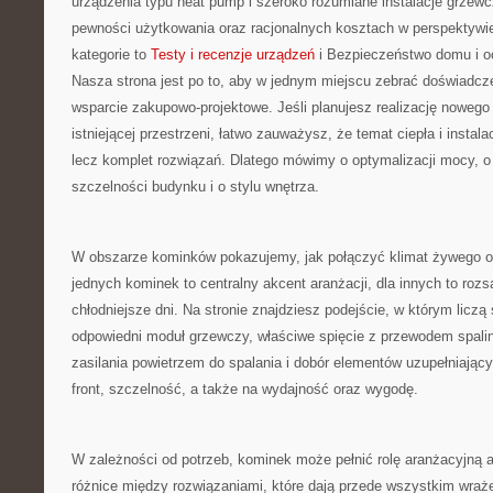
urządzenia typu heat pump i szeroko rozumiane instalacje grzew
pewności użytkowania oraz racjonalnych kosztach w perspektywie
kategorie to
Testy i recenzje urządzeń
i Bezpieczeństwo domu i o
Nasza strona jest po to, aby w jednym miejscu zebrać doświadczen
wsparcie zakupowo-projektowe. Jeśli planujesz realizację nowego
istniejącej przestrzeni, łatwo zauważysz, że temat ciepła i instalac
lecz komplet rozwiązań. Dlatego mówimy o optymalizacji mocy, o
szczelności budynku i o stylu wnętrza.
W obszarze kominków pokazujemy, jak połączyć klimat żywego og
jednych kominek to centralny akcent aranżacji, dla innych to roz
chłodniejsze dni. Na stronie znajdziesz podejście, w którym liczą 
odpowiedni moduł grzewczy, właściwe spięcie z przewodem spal
zasilania powietrzem do spalania i dobór elementów uzupełniają
front, szczelność, a także na wydajność oraz wygodę.
W zależności od potrzeb, kominek może pełnić rolę aranżacyjną
różnice między rozwiązaniami, które dają przede wszystkim wraże