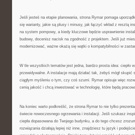
Jeśli jesteś na etapie planowania, strona Rymar pomaga uporząd
się warianty, jakie są plusy i minusy, jak łączyć wkład z resztą ins
na system pompowy, a kiedy kluczowe będzie usprawnienie instalac
budowy, docenisz nacisk na zgodność z projektem. Jeśli już mie
modernizować, ważne okażą się wątki o kompatybilności w zast
W tle wszystkich tematów jest jedna, bardzo prosta idea: ciepło
przewidywalne. A instalacje mają działać tak, żebyś mógł skupić s
ciągłym myśleniu o tym, czy coś szumi. Rymar opisuje więc rozwi
cenią jakość i chcą inwestować w technologię, które będą pracow
Na koniec warto podkreślić, że strona Rymar to nie tylko prezenta
świecie nowoczesnego ogrzewania i instalacji. Jeśli szukasz inspi
ciepła dopasowana do Twojego budynku, a do tego chcesz zrozum
rozwiązania działają lepiej niż inne, znajdziesz tu język i podejśc