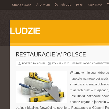
Archiwum
Demokracja
T
Strona główna
Poseł
Spis Treści
LUDZIE
RESTAURACJE W POLSCE
POSTED BY ADMIN
STY - 11 - 2026
MOŻLIWOŚĆ KOMENTOWA
Witamy w miejscu, które po
i apetytu na nowe doświadc
smakosza to mapa dobrego
miastach oraz w miejscach,
Jeśli lubisz poznawać nowe
chcesz czytać o jedzeniu w
trafiasz idealnie. Nowości na stronie to Restauracje w Górach i R