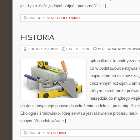
jest tylko zbiór „ładnych zdjęć i paru zdań”. […]
CATEGORIES:
ALKOHOLE ŚWIATA
HISTORIA
POSTED BY ADMIN
STY - 11 - 2026
MOŻLIWOŚĆ KOMENTOWA
sptopolka.pl to praktyczna
co w podstawówce najważni
inspiracjom na ciekawe zaj
codziennym rozwijaniu umie
którym uczeń może poćwicz
narzędzia do mądrego wspi
dostanie inspiracje gotowe do wdrożenia na lekcji i poza nią. P
Ekologia i środowisko. Ideą serwisu jest ułatwienie procesu nauki 
spójny. W podstawówce […]
CATEGORIES:
LODOWCE