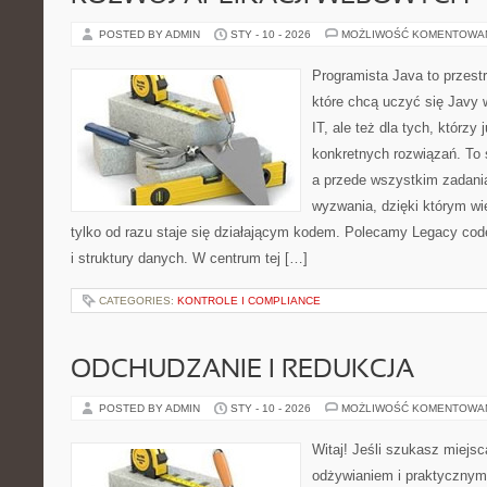
POSTED BY ADMIN
STY - 10 - 2026
MOŻLIWOŚĆ KOMENTOWA
Programista Java to przest
które chcą uczyć się Javy 
IT, ale też dla tych, którzy 
konkretnych rozwiązań. To s
a przede wszystkim zadani
wyzwania, dzięki którym wie
tylko od razu staje się działającym kodem. Polecamy Legacy code 
i struktury danych. W centrum tej […]
CATEGORIES:
KONTROLE I COMPLIANCE
ODCHUDZANIE I REDUKCJA
POSTED BY ADMIN
STY - 10 - 2026
MOŻLIWOŚĆ KOMENTOWA
Witaj! Jeśli szukasz miejsc
odżywianiem i praktycznym