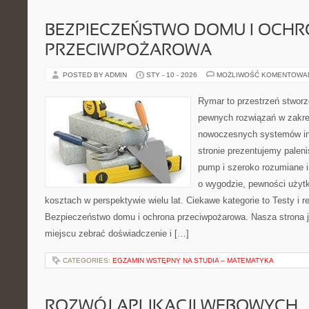
BEZPIECZEŃSTWO DOMU I OCH
PRZECIWPOŻAROWA
POSTED BY ADMIN
STY - 10 - 2026
MOŻLIWOŚĆ KOMENTOWA
Rymar to przestrzeń stworz
pewnych rozwiązań w zakre
nowoczesnych systemów in
stronie prezentujemy paleni
pump i szeroko rozumiane i
o wygodzie, pewności użytk
kosztach w perspektywie wielu lat. Ciekawe kategorie to Testy i r
Bezpieczeństwo domu i ochrona przeciwpożarowa. Nasza strona j
miejscu zebrać doświadczenie i […]
CATEGORIES:
EGZAMIN WSTĘPNY NA STUDIA – MATEMATYKA
ROZWÓJ APLIKACJI WEBOWYCH