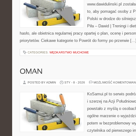
www.dawidulinski.pl został
to, aby pomagać osoby z Pił
Polski w drodze do silniejs
Piła – Dawid | Treningi i die
hasło, ale obietnica regularnej pracy opartej o plan, ocenę i perso
priorytetów. Ciekawe kategorie to Powrót do formy po przerwie […
CATEGORIES:
WĘDKARSTWO MUCHOWE
OMAN
POSTED BY ADMIN
STY - 8 - 2026
MOŻLIWOŚĆ KOMENTOWAN
KoSamui.pl to serwis podróż
i szerzej na Azji Południow
powstało z myślą o osobach
ogólne marzenie o wyjeźdz
potem w bezproblemowy wyj
czytelnika od pierwszego i