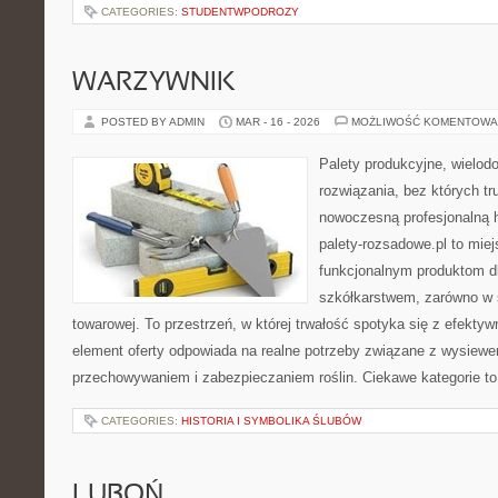
CATEGORIES:
STUDENTWPODROZY
WARZYWNIK
POSTED BY ADMIN
MAR - 16 - 2026
MOŻLIWOŚĆ KOMENTOWA
Palety produkcyjne, wielodon
rozwiązania, bez których t
nowoczesną profesjonalną 
palety-rozsadowe.pl to mie
funkcjonalnym produktom d
szkółkarstwem, zarówno w s
towarowej. To przestrzeń, w której trwałość spotyka się z efekty
element oferty odpowiada na realne potrzeby związane z wysiewe
przechowywaniem i zabezpieczaniem roślin. Ciekawe kategorie t
CATEGORIES:
HISTORIA I SYMBOLIKA ŚLUBÓW
LUBOŃ