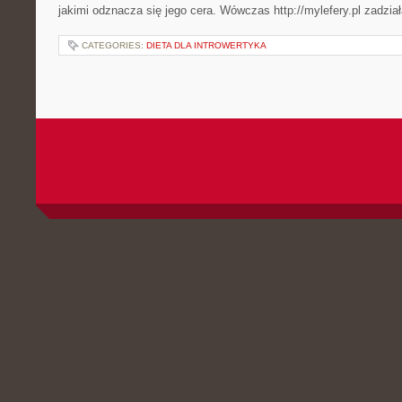
jakimi odznacza się jego cera. Wówczas http://mylefery.pl zadzia
CATEGORIES:
DIETA DLA INTROWERTYKA