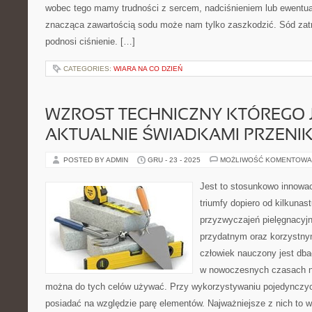
wobec tego mamy trudności z sercem, nadciśnieniem lub ewentual
znacząca zawartością sodu może nam tylko zaszkodzić. Sód zat
podnosi ciśnienie. […]
CATEGORIES:
WIARA NA CO DZIEŃ
WZROST TECHNICZNY KTÓREGO 
AKTUALNIE ŚWIADKAMI PRZENI
POSTED BY ADMIN
GRU - 23 - 2025
MOŻLIWOŚĆ KOMENTOWA
Jest to stosunkowo innowac
triumfy dopiero od kilkunas
przyzwyczajeń pielęgnacyj
przydatnym oraz korzystny
człowiek nauczony jest dbać
w nowoczesnych czasach ni
można do tych celów używać. Przy wykorzystywaniu pojedynczy
posiadać na względzie parę elementów. Najważniejsze z nich to wi