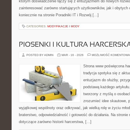
którym doświadczenie łączy się z entuzjazmem do nowych rozwią
zainteresować zarówno startujących użytkowników, jak i obytych
koniecznie na stronie Poradniki IT i Rozwój […]
CATEGORIES:
MODYFIKACJE I MODY
PIOSENKI I KULTURA HARCERSK
POSTED BY ADMIN
MAR - 16 - 2026
MOŻLIWOŚĆ KOMENTOWA
Strona www poświęcona har
tradycja spotyka się z akt
entuzjazm do służby, przyg
podstawą każdego artykułu
tworzony z myślą o osobach
zrozumieć idee skautowe, p
wyjątkowej wspólnoty oraz odkrywać, jak wielką rolę w życiu mło
braterstwo, odpowiedzialność i gotowość do działania. Na stronie
dotyczące zarówno historii harcerstwa, […]