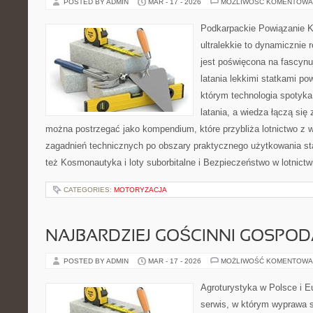
POSTED BY ADMIN
MAR - 17 - 2026
MOŻLIWOŚĆ KOMENTOWA
Podkarpackie Powiązanie K
ultralekkie to dynamicznie r
jest poświęcona na fascynu
latania lekkimi statkami pow
którym technologia spotyk
latania, a wiedza łączą się 
można postrzegać jako kompendium, które przybliża lotnictwo z w
zagadnień technicznych po obszary praktycznego użytkowania st
też Kosmonautyka i loty suborbitalne i Bezpieczeństwo w lotnictw
CATEGORIES:
MOTORYZACJA
NAJBARDZIEJ GOŚCINNI GOSPO
POSTED BY ADMIN
MAR - 17 - 2026
MOŻLIWOŚĆ KOMENTOWA
Agroturystyka w Polsce i Eu
serwis, w którym wyprawa s