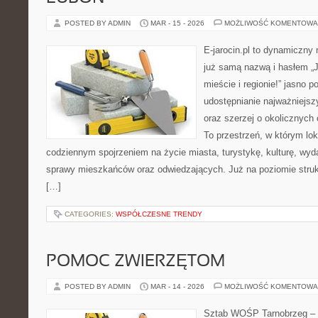
POSTED BY ADMIN
MAR - 15 - 2026
MOŻLIWOŚĆ KOMENTOWA
E-jarocin.pl to dynamiczny
już samą nazwą i hasłem „J
mieście i regionie!” jasno p
udostępnianie najważniejszy
oraz szerzej o okolicznych 
To przestrzeń, w którym lok
codziennym spojrzeniem na życie miasta, turystykę, kulturę, wyda
sprawy mieszkańców oraz odwiedzających. Już na poziomie struktu
[…]
CATEGORIES:
WSPÓŁCZESNE TRENDY
POMOC ZWIERZĘTOM
POSTED BY ADMIN
MAR - 14 - 2026
MOŻLIWOŚĆ KOMENTOWA
Sztab WOŚP Tarnobrzeg – G