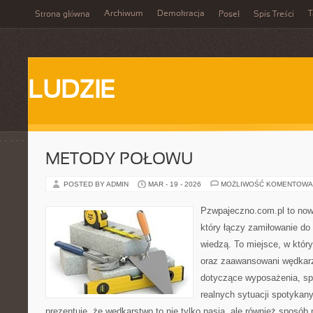
Archiwum
Demokracja
T
Strona główna
Poseł
Spis Treści
LUDZIE
METODY POŁOWU
POSTED BY ADMIN
MAR - 19 - 2026
MOŻLIWOŚĆ KOMENTOWA
Pzwpajeczno.com.pl to now
który łączy zamiłowanie do
wiedzą. To miejsce, w któr
oraz zaawansowani wędkar
dotyczące wyposażenia, spo
realnych sytuacji spotykan
prezentuje, że wędkarstwo to nie tylko pasja, ale również sposób n