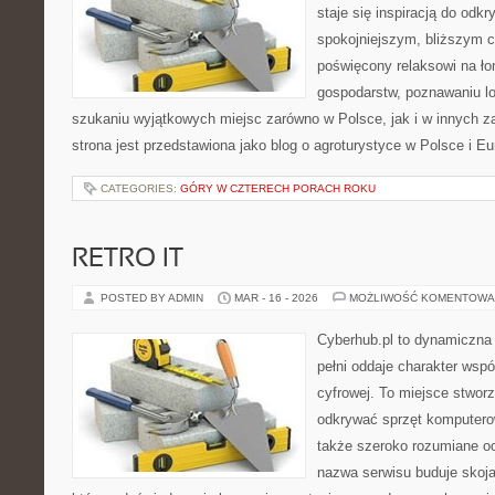
staje się inspiracją do odk
spokojniejszym, bliższym c
poświęcony relaksowi na ło
gospodarstw, poznawaniu lo
szukaniu wyjątkowych miejsc zarówno w Polsce, jak i w innych 
strona jest przedstawiona jako blog o agroturystyce w Polsce i Eur
CATEGORIES:
GÓRY W CZTERECH PORACH ROKU
RETRO IT
POSTED BY ADMIN
MAR - 16 - 2026
MOŻLIWOŚĆ KOMENTOWA
Cyberhub.pl to dynamiczna 
pełni oddaje charakter wspó
cyfrowej. To miejsce stworz
odkrywać sprzęt komputero
także szeroko rozumiane o
nazwa serwisu buduje skoja