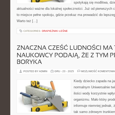
spotykają się modlitwa, dzi
aktualności ważne dla lokalnej społeczności. Już od pierwszych 
to miejsce pełne spokoju, gdzie przekaz ma prowadzić do lepszeg
Warto też […]
CATEGORIES:
DRAPIEŻNIKI LEŚNE
ZNACZNA CZEŚĆ LUDNOŚCI MA 
NAUKOWCY PODAJĄ, ŻE Z TYM 
BORYKA
POSTED BY ADMIN
GRU - 23 - 2025
MOŻLIWOŚĆ KOMENTOWA
Kiedy dziecko zapada na j
normalnym Uniwersalnie twie
ilości wody korzystnie wpł
organizmu. Mało który prod
informuje niemniej jednak, 
tak samo zdrowym trunkiem 