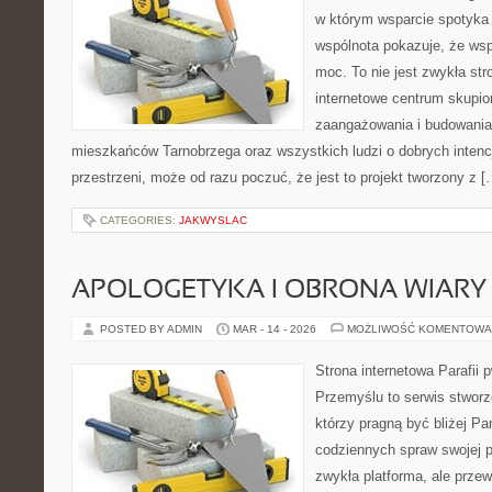
w którym wsparcie spotyka s
wspólnota pokazuje, że ws
moc. To nie jest zwykła str
internetowe centrum skupio
zaangażowania i budowania 
mieszkańców Tarnobrzega oraz wszystkich ludzi o dobrych intencja
przestrzeni, może od razu poczuć, że jest to projekt tworzony z [
CATEGORIES:
JAKWYSLAC
APOLOGETYKA I OBRONA WIARY
POSTED BY ADMIN
MAR - 14 - 2026
MOŻLIWOŚĆ KOMENTOWA
Strona internetowa Parafii 
Przemyślu to serwis stworz
którzy pragną być bliżej Pa
codziennych spraw swojej par
zwykła platforma, ale przew