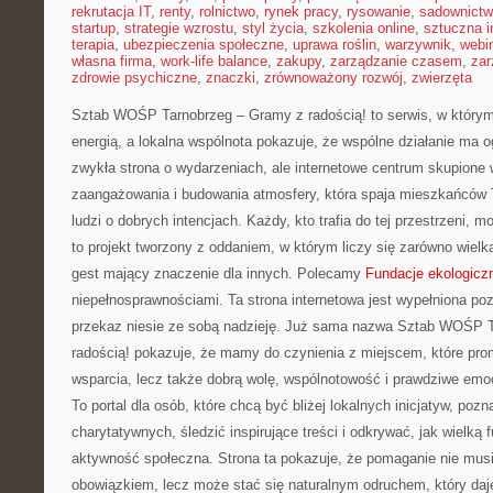
rekrutacja IT
,
renty
,
rolnictwo
,
rynek pracy
,
rysowanie
,
sadownict
startup
,
strategie wzrostu
,
styl życia
,
szkolenia online
,
sztuczna i
terapia
,
ubezpieczenia społeczne
,
uprawa roślin
,
warzywnik
,
webi
własna firma
,
work-life balance
,
zakupy
,
zarządzanie czasem
,
zar
zdrowie psychiczne
,
znaczki
,
zrównoważony rozwój
,
zwierzęta
Sztab WOŚP Tarnobrzeg – Gramy z radością! to serwis, w którym
energią, a lokalna wspólnota pokazuje, że wspólne działanie ma 
zwykła strona o wydarzeniach, ale internetowe centrum skupione 
zaangażowania i budowania atmosfery, która spaja mieszkańców 
ludzi o dobrych intencjach. Każdy, kto trafia do tej przestrzeni, 
to projekt tworzony z oddaniem, w którym liczy się zarówno wielka
gest mający znaczenie dla innych. Polecamy
Fundacje ekologicz
niepełnosprawnościami. Ta strona internetowa jest wypełniona poz
przekaz niesie ze sobą nadzieję. Już sama nazwa Sztab WOŚP 
radością! pokazuje, że mamy do czynienia z miejscem, które promuj
wsparcia, lecz także dobrą wolę, wspólnotowość i prawdziwe em
To portal dla osób, które chcą być bliżej lokalnych inicjatyw, poz
charytatywnych, śledzić inspirujące treści i odkrywać, jak wielką
aktywność społeczna. Strona ta pokazuje, że pomaganie nie mus
obowiązkiem, lecz może stać się naturalnym odruchem, który daje