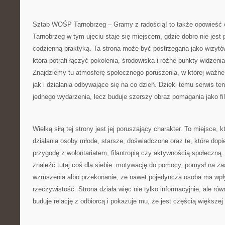
Sztab WOŚP Tarnobrzeg – Gramy z radością! to także opowieść o
Tarnobrzeg w tym ujęciu staje się miejscem, gdzie dobro nie jest
codzienną praktyką. Ta strona może być postrzegana jako wizytó
która potrafi łączyć pokolenia, środowiska i różne punkty widzeni
Znajdziemy tu atmosferę społecznego poruszenia, w której ważne 
jak i działania odbywające się na co dzień. Dzięki temu serwis ten
jednego wydarzenia, lecz buduje szerszy obraz pomagania jako filo
Wielką siłą tej strony jest jej poruszający charakter. To miejsce,
działania osoby młode, starsze, doświadczone oraz te, które dop
przygodę z wolontariatem, filantropią czy aktywnością społeczn
znaleźć tutaj coś dla siebie: motywację do pomocy, pomysł na z
wzruszenia albo przekonanie, że nawet pojedyncza osoba ma wpł
rzeczywistość. Strona działa więc nie tylko informacyjnie, ale ró
buduje relację z odbiorcą i pokazuje mu, że jest częścią większej 