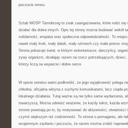
poczucie sensu.
Sztab WOŚP Tarnobrzeg to znak zaangażowania, które rodzi się 
działać dla dobra innych. Opis tej strony można budować wokół ta
solidarność, empatia oraz społeczna odpowiedzialność. To miejsce
nawet mały krok, mały datek, mały uśmiech czy mała pomoc mog
Strona pokazuje świat, w którym wolontariusze, darczyńcy, organ
żywy organizm, działając razem na rzecz potrzebujących, dzieci, 
którzy liczą na wsparcie i dobre serce.
W opisie serwisu warto podkreślić, że jego wyjątkowość polega na
chłodna, oficjalna witryna z suchymi komunikatami, lecz ciepła p
lokalnego działania. Tutaj ważne są nie tylko same wydarzenia, al
towarzyszą. Można odnieść wrażenie, że każdy tekst, każda wzm
stronie powstają po to, by motywować do aktywności, otwartości 
czymś większym niż codzienność. To strona o pomaganiu, ale takż
wzajemnym zaufaniu i poczuciu, że razem można zrobić naprawdę