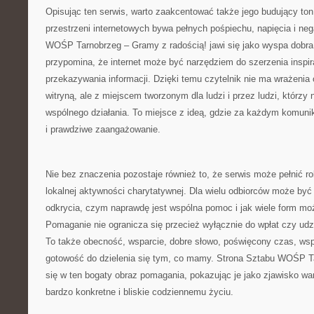
Opisując ten serwis, warto zaakcentować także jego budujący ton
przestrzeni internetowych bywa pełnych pośpiechu, napięcia i ne
WOŚP Tarnobrzeg – Gramy z radością! jawi się jako wyspa dobra.
przypomina, że internet może być narzędziem do szerzenia inspirac
przekazywania informacji. Dzięki temu czytelnik nie ma wrażeni
witryną, ale z miejscem tworzonym dla ludzi i przez ludzi, którz
wspólnego działania. To miejsce z ideą, gdzie za każdym komuni
i prawdziwe zaangażowanie.
Nie bez znaczenia pozostaje również to, że serwis może pełnić r
lokalnej aktywności charytatywnej. Dla wielu odbiorców może by
odkrycia, czym naprawdę jest wspólna pomoc i jak wiele form mo
Pomaganie nie ogranicza się przecież wyłącznie do wpłat czy ud
To także obecność, wsparcie, dobre słowo, poświęcony czas, wspó
gotowość do dzielenia się tym, co mamy. Strona Sztabu WOŚP T
się w ten bogaty obraz pomagania, pokazując je jako zjawisko wa
bardzo konkretne i bliskie codziennemu życiu.