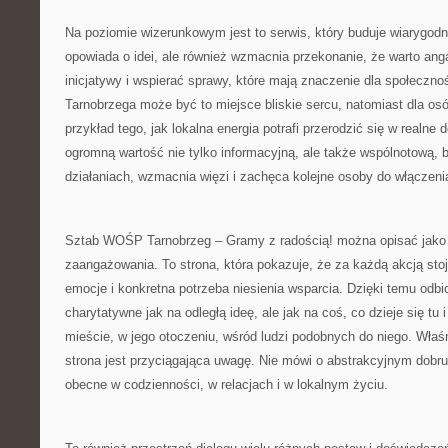
Na poziomie wizerunkowym jest to serwis, który buduje wiarygodn
opowiada o idei, ale również wzmacnia przekonanie, że warto ang
inicjatywy i wspierać sprawy, które mają znaczenie dla społeczn
Tarnobrzega może być to miejsce bliskie sercu, natomiast dla os
przykład tego, jak lokalna energia potrafi przerodzić się w realne 
ogromną wartość nie tylko informacyjną, ale także wspólnotową, 
działaniach, wzmacnia więzi i zachęca kolejne osoby do włączenia
Sztab WOŚP Tarnobrzeg – Gramy z radością! można opisać jako 
zaangażowania. To strona, która pokazuje, że za każdą akcją stoj
emocje i konkretna potrzeba niesienia wsparcia. Dzięki temu odbio
charytatywne jak na odległą ideę, ale jak na coś, co dzieje się tu i
mieście, w jego otoczeniu, wśród ludzi podobnych do niego. Właśn
strona jest przyciągająca uwagę. Nie mówi o abstrakcyjnym dobru
obecne w codzienności, w relacjach i w lokalnym życiu.