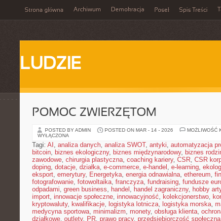
Archiwum
Demokracja
T
Strona główna
Poseł
Spis Treści
LUDZIE
POMOC ZWIERZĘTOM
POSTED BY ADMIN
POSTED ON MAR - 14 - 2026
MOŻLIWOŚĆ 
WYŁĄCZONA
Tagi:
AI
,
analiza danych
,
analiza SWOT
,
antyki
,
automatyzacja p
bitcoin
,
biznes ekologiczny
,
biznes międzynarodowy
,
biznes rodzi
zawodowe
,
chirurgia plastyczna
,
coaching kariery
,
CSR
,
CSR korp
doping
,
dotacje
,
działka
,
e-commerce
,
e-handel
,
e-learning
,
ekolog
eksport
,
emerytury
,
Energetyka
,
energia odnawialna
,
ethereum
,
fi
fotografowanie
,
fotowoltaika
,
franczyza
,
fundraising
,
fundusze eur
odpadami
,
green business
,
handel
,
handel zagraniczny
,
hobby art
import
,
innowacje społeczne
,
innowacyjność
,
kolekcjonerstwo
,
ko
kryptowaluty
,
kwalifikacje
,
logistyka lotnicza
,
logistyka morska
,
m
medycyna sportowa
,
minimalizm
,
monety
,
obsługa klienta
,
ochron
działkowe
,
outlety
,
PR
,
prawo pracy
,
przedsiębiorczość społeczna