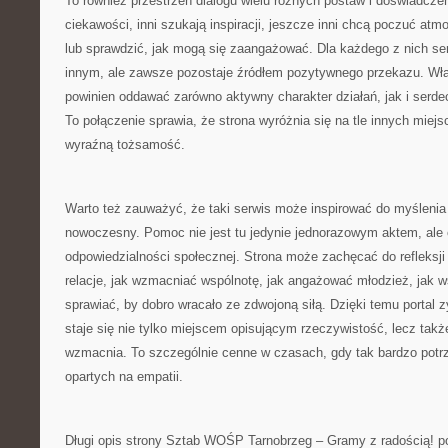
To również przestrzeń dialogu wielu różnych postaw i doświadczeń
ciekawości, inni szukają inspiracji, jeszcze inni chcą poczuć atm
lub sprawdzić, jak mogą się zaangażować. Dla każdego z nich s
innym, ale zawsze pozostaje źródłem pozytywnego przekazu. Właś
powinien oddawać zarówno aktywny charakter działań, jak i serdecz
To połączenie sprawia, że strona wyróżnia się na tle innych miejsc
wyraźną tożsamość.
Warto też zauważyć, że taki serwis może inspirować do myśleni
nowoczesny. Pomoc nie jest tu jedynie jednorazowym aktem, ale 
odpowiedzialności społecznej. Strona może zachęcać do refleksj
relacje, jak wzmacniać wspólnotę, jak angażować młodzież, jak ws
sprawiać, by dobro wracało ze zdwojoną siłą. Dzięki temu portal
staje się nie tylko miejscem opisującym rzeczywistość, lecz także
wzmacnia. To szczególnie cenne w czasach, gdy tak bardzo potr
opartych na empatii.
Długi opis strony Sztab WOŚP Tarnobrzeg – Gramy z radością! po