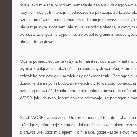
misję jako miejsca, w którym pomaganie nabiera ludzkiego wymiar
językiem dobrych intencji, a jednocześnie pokazuje, że każda lo
szeroki oddźwięk i realne znaczenie. To miejsce tworzone z myśl
nie jest pustym sloganem, ale żywą wartością obecną w każdym dz
wzrusza, zachęca i przypomina, że wspólne granie z radością to 
akcja – to postawa.
Można powiedzieć, że ta witryna to manifest dobra zamknięta w for
wynika z połączenia lokalności i uniwersalnych wartości, które s
człowieka bez względu na wiek czy doświadczenie. Pomaganie, w
działanie dla innych i budowanie wspólnoty to wartości ponadczaso
czytelną opowieść. Dzięki temu może trafiać zarówno do osób od 
WOŚP, jak i do tych, którzy dopiero odkrywają, że pomaganie m
Sztab WOŚP Tarnobrzeg – Gramy z radością! to zatem charaktery
która łączy informację z emocją, lokalność z uniwersalnym przesł
z prawdziwie ludzkim ciepłem. To miejsce, gdzie każde słowo mo