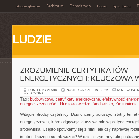
Archiwum
Demokracja
T
Strona główna
Poseł
Spis Treści
LUDZIE
ZROZUMIENIE CERTYFIKATÓW
ENERGETYCZNYCH: KLUCZOWA 
POSTED BY ADMIN
POSTED ON CZE - 15 - 2025
MOŻLIWOŚĆ 
WYŁĄCZONA
Tagi:
budownictwo
,
certyfikaty energetyczne
,
efektywność energe
energooszczędność.
,
kluczowa wiedza
,
środowisko
,
Zrozumienie
Witajcie, drodzy czytelnicy! Dziś chcemy poruszyć istotny temat d
energetycznych, które odgrywają kluczową rolę w polityce ⁢energe
środowiska. Często spotykamy się z nimi, ale czy naprawdę roz
istota i dlaczego są tak ważne? W dzisiejszym ⁣artykule postaram